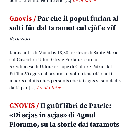
bons. Luciano Nobile che […]
lei di plui +
Gnovis /
Par che il popul furlan al
salti fûr dal taramot cul cjâf e vîf
Redazion
Lunis ai 11 di Mai a lis 18,30 te Glesie di Sante Marie
sul Cjiscjel di Udin. Glesie Furlane, cun la
Arcidiocesi di Udine e Clape di Culture Patrie dal
Friûl a 50 agns dal taramot o volìn ricuardâ ducj i
muarts e dutis chês personis che tai agns si son dadis
da fâ par […]
lei di plui +
GNOVIS /
Il gnûf libri de Patrie:
«Di scjas in scjas» di Agnul
Floramo, su la storie dai taramots