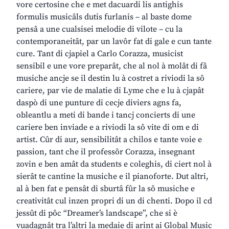
vore certosine che e met dacuardi lis antighis
formulis musicâls dutis furlanis – al baste dome
pensâ a une cualsisei melodie di vilote – cu la
contemporaneitât, par un lavôr fat di gale e cun tante
cure. Tant di cjapiel a Carlo Corazza, musicist
sensibil e une vore preparât, che al nol à molât di fâ
musiche ancje se il destin lu à costret a riviodi la sô
cariere, par vie de malatie di Lyme che e lu à cjapât
daspò di une punture di cecje diviers agns fa,
obleantlu a meti di bande i tancj concierts di une
cariere ben inviade e a riviodi la sô vite di om e di
artist. Cûr di aur, sensibilitât a chilos e tante voie e
passion, tant che il professôr Corazza, insegnant
zovin e ben amât da students e coleghis, di ciert nol à
sierât te cantine la musiche e il pianoforte. Dut altri,
al à ben fat e pensât di sburtâ fûr la sô musiche e
creativitât cul inzen propri di un di chenti. Dopo il cd
jessût di pôc “Dreamer’s landscape”, che si è
vuadagnât tra l’altri la medaie di arint ai Global Music