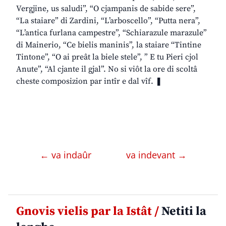
Vergjine, us saludi”, “O cjampanis de sabide sere”,
“La staiare” di Zardini, “L’arboscello”, “Putta nera”,
“L’antica furlana campestre”, “Schiarazule marazule”
di Mainerio, “Ce bielis maninis”, la staiare “Tintine
Tintone”, “O ai preât la biele stele”, ” E tu Pieri cjol
Anute”, “Al cjante il gjal”. No si viôt la ore di scoltâ
cheste composizion par intîr e dal vîf. ❚
← va indaûr
va indevant →
Gnovis vielis par la Istât /
Netiti la