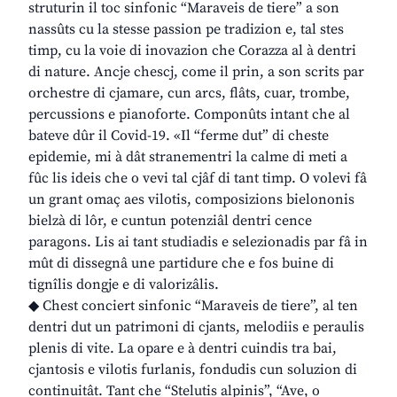
struturin il toc sinfonic “Maraveis de tiere” a son
nassûts cu la stesse passion pe tradizion e, tal stes
timp, cu la voie di inovazion che Corazza al à dentri
di nature. Ancje chescj, come il prin, a son scrits par
orchestre di cjamare, cun arcs, flâts, cuar, trombe,
percussions e pianoforte. Componûts intant che al
bateve dûr il Covid-19. «Il “ferme dut” di cheste
epidemie, mi à dât stranementri la calme di meti a
fûc lis ideis che o vevi tal cjâf di tant timp. O volevi fâ
un grant omaç aes vilotis, composizions bielononis
bielzà di lôr, e cuntun potenziâl dentri cence
paragons. Lis ai tant studiadis e selezionadis par fâ in
mût di dissegnâ une partidure che e fos buine di
tignîlis dongje e di valorizâlis.
◆ Chest conciert sinfonic “Maraveis de tiere”, al ten
dentri dut un patrimoni di cjants, melodiis e peraulis
plenis di vite. La opare e à dentri cuindis tra bai,
cjantosis e vilotis furlanis, fondudis cun soluzion di
continuitât. Tant che “Stelutis alpinis”, “Ave, o