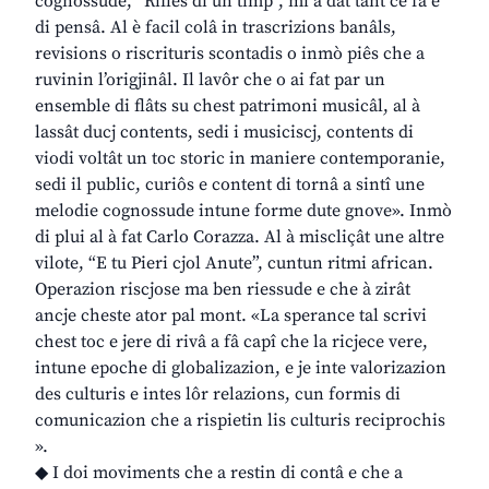
cognossude, “Riflès di un timp”, mi à dât tant ce fâ e
di pensâ. Al è facil colâ in trascrizions banâls,
revisions o riscrituris scontadis o inmò piês che a
ruvinin l’origjinâl. Il lavôr che o ai fat par un
ensemble di flâts su chest patrimoni musicâl, al à
lassât ducj contents, sedi i musiciscj, contents di
viodi voltât un toc storic in maniere contemporanie,
sedi il public, curiôs e content di tornâ a sintî une
melodie cognossude intune forme dute gnove». Inmò
di plui al à fat Carlo Corazza. Al à miscliçât une altre
vilote, “E tu Pieri cjol Anute”, cuntun ritmi african.
Operazion riscjose ma ben riessude e che à zirât
ancje cheste ator pal mont. «La sperance tal scrivi
chest toc e jere di rivâ a fâ capî che la ricjece vere,
intune epoche di globalizazion, e je inte valorizazion
des culturis e intes lôr relazions, cun formis di
comunicazion che a rispietin lis culturis reciprochis
».
◆ I doi moviments che a restin di contâ e che a