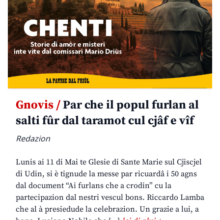
Gnovis /
Par che il popul furlan al
salti fûr dal taramot cul cjâf e vîf
Redazion
Lunis ai 11 di Mai te Glesie di Sante Marie sul Cjiscjel
di Udin, si è tignude la messe par ricuardâ i 50 agns
dal document “Ai furlans che a crodin” cu la
partecipazion dal nestri vescul bons. Riccardo Lamba
che al à presiedude la celebrazion. Un grazie a lui, a