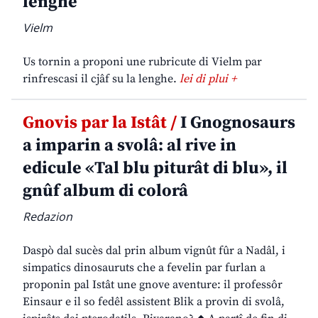
lenghe
Vielm
Us tornin a proponi une rubricute di Vielm par
rinfrescasi il cjâf su la lenghe.
lei di plui +
Gnovis par la Istât /
I Gnognosaurs
a imparin a svolâ: al rive in
edicule «Tal blu piturât di blu», il
gnûf album di colorâ
Redazion
Daspò dal sucès dal prin album vignût fûr a Nadâl, i
simpatics dinosauruts che a fevelin par furlan a
proponin pal Istât une gnove aventure: il professôr
Einsaur e il so fedêl assistent Blik a provin di svolâ,