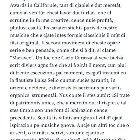
Awards in Californie, tant di cjapiel e dut meretât,
cumò al ven fûr chest lavôr dut furlan, che al
scrutine in forme creative, cence nuie profitâ,
pluitost esaltâ, lis carateristichis puris de nestre
musiche che e cjate intes formis classichis il mût di
fâsi origjinâl. Il secont moviment di cheste opare
serie e ben pensade, come che si à dit, si clame
“Maravee”. Un toc che Carlo Corazza al veve bielzà
scrit diviers agns fa e che al à zirât il mont, cun plui
di trente esecuzions pal moment, eseguît insiemi cu
la flautiste Luisa Sello cuntun sucès garantît, in
orient e ocident, e diviersis trascrizions par variis
organics strumentâi. Nus conte il stes autôr: «Si trate
di patrimonis unics, che a meretin dut il rispiet e tal
stes timp a son une font di ispirazion cence
precedents. Scoltâ lis vilotis antighis al vûl dî cjatâ
ispirazion pe musiche gnove. Ancje un altri toc che o
ai scrit, o tornât a scrivi, suntune cjantose