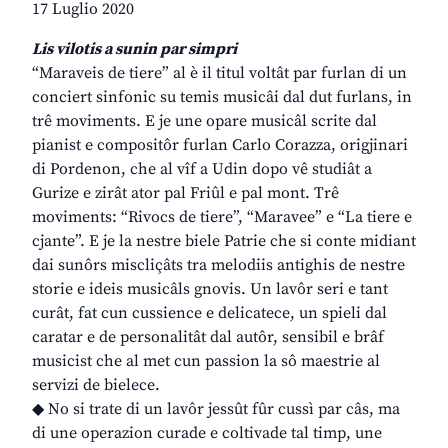
17 Luglio 2020
Lis vilotis a sunin par simpri
“Maraveis de tiere” al è il titul voltât par furlan di un
conciert sinfonic su temis musicâi dal dut furlans, in
trê moviments. E je une opare musicâl scrite dal
pianist e compositôr furlan Carlo Corazza, origjinari
di Pordenon, che al vîf a Udin dopo vê studiât a
Gurize e zirât ator pal Friûl e pal mont. Trê
moviments: “Rivocs de tiere”, “Maravee” e “La tiere e
cjante”. E je la nestre biele Patrie che si conte midiant
dai sunôrs miscliçâts tra melodiis antighis de nestre
storie e ideis musicâls gnovis. Un lavôr seri e tant
curât, fat cun cussience e delicatece, un spieli dal
caratar e de personalitât dal autôr, sensibil e brâf
musicist che al met cun passion la sô maestrie al
servizi de bielece.
◆ No si trate di un lavôr jessût fûr cussì par câs, ma
di une operazion curade e coltivade tal timp, une