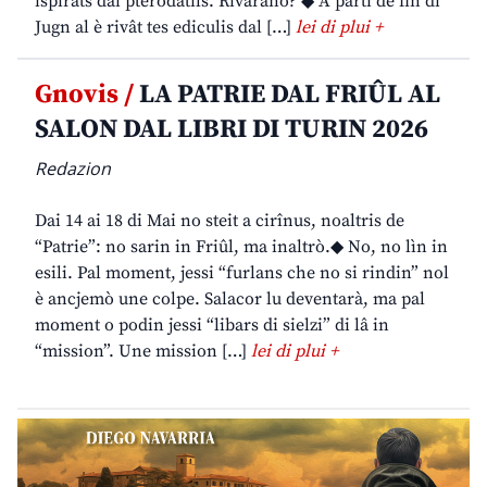
ispirâts dai pterodatils. Rivarano? ◆ A partî de fin di
Jugn al è rivât tes ediculis dal […]
lei di plui +
Gnovis /
LA PATRIE DAL FRIÛL AL
SALON DAL LIBRI DI TURIN 2026
Redazion
Dai 14 ai 18 di Mai no steit a cirînus, noaltris de
“Patrie”: no sarin in Friûl, ma inaltrò.◆ No, no lìn in
esili. Pal moment, jessi “furlans che no si rindin” nol
è ancjemò une colpe. Salacor lu deventarà, ma pal
moment o podin jessi “libars di sielzi” di lâ in
“mission”. Une mission […]
lei di plui +