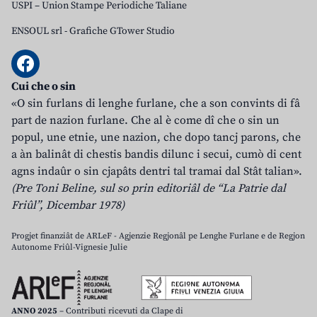
USPI – Union Stampe Periodiche Taliane
ENSOUL srl
-
Grafiche GTower Studio
Cui che o sin
«O sin furlans di lenghe furlane, che a son convints di fâ
part de nazion furlane. Che al è come dî che o sin un
popul, une etnie, une nazion, che dopo tancj parons, che
a àn balinât di chestis bandis dilunc i secui, cumò di cent
agns indaûr o sin cjapâts dentri tal tramai dal Stât talian».
(Pre Toni Beline, sul so prin editoriâl de “La Patrie dal
Friûl”, Dicembar 1978)
Progjet finanziât de ARLeF - Agjenzie Regjonâl pe Lenghe Furlane e de Regjon
Autonome Friûl-Vignesie Julie
ANNO 2025
– Contributi ricevuti da Clape di