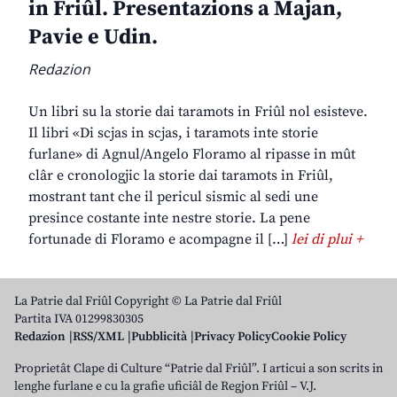
in Friûl. Presentazions a Majan,
Pavie e Udin.
Redazion
Un libri su la storie dai taramots in Friûl nol esisteve.
Il libri «Di scjas in scjas, i taramots inte storie
furlane» di Agnul/Angelo Floramo al ripasse in mût
clâr e cronologjic la storie dai taramots in Friûl,
mostrant tant che il pericul sismic al sedi une
presince costante inte nestre storie. La pene
fortunade di Floramo e acompagne il […]
lei di plui +
La Patrie dal Friûl Copyright © La Patrie dal Friûl
Partita IVA 01299830305
Redazion
RSS/XML
Pubblicità
Privacy Policy
Cookie Policy
Proprietât Clape di Culture “Patrie dal Friûl”. I articui a son scrits in
lenghe furlane e cu la grafie uficiâl de Regjon Friûl – V.J.