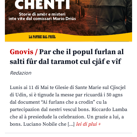
Gnovis /
Par che il popul furlan al
salti fûr dal taramot cul cjâf e vîf
Redazion
Lunis ai 11 di Mai te Glesie di Sante Marie sul Cjiscjel
di Udin, si è tignude la messe par ricuardâ i 50 agns
dal document “Ai furlans che a crodin” cu la
partecipazion dal nestri vescul bons. Riccardo Lamba
che al à presiedude la celebrazion. Un grazie a lui, a
bons. Luciano Nobile che […]
lei di plui +