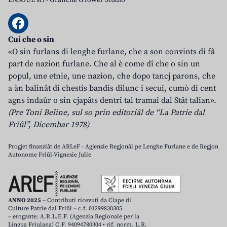
ENSOUL srl
-
Grafiche GTower Studio
Cui che o sin
«O sin furlans di lenghe furlane, che a son convints di fâ
part de nazion furlane. Che al è come dî che o sin un
popul, une etnie, une nazion, che dopo tancj parons, che
a àn balinât di chestis bandis dilunc i secui, cumò di cent
agns indaûr o sin cjapâts dentri tal tramai dal Stât talian».
(Pre Toni Beline, sul so prin editoriâl de “La Patrie dal
Friûl”, Dicembar 1978)
Progjet finanziât de ARLeF - Agjenzie Regjonâl pe Lenghe Furlane e de Regjon
Autonome Friûl-Vignesie Julie
ANNO 2025
– Contributi ricevuti da Clape di
Culture Patrie dal Friûl – c.f. 01299830305
– erogante: A.R.L.E.F. (Agenzia Regionale per la
Lingua Friulana) C.F. 94094780304 • rif. norm. L.R.