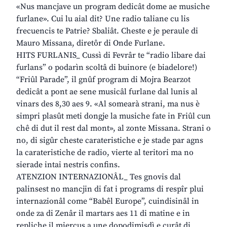
«Nus mancjave un program dedicât dome ae musiche
furlane». Cui lu aial dit? Une radio taliane cu lis
frecuencis te Patrie? Sbaliât. Cheste e je peraule di
Mauro Missana, diretôr di Onde Furlane.
HITS FURLANIS_ Cussì di Fevrâr te “radio libare dai
furlans” o podarìn scoltâ di buinore (e biadelore!)
“Friûl Parade”, il gnûf program di Mojra Bearzot
dedicât a pont ae sene musicâl furlane dal lunis al
vinars des 8,30 aes 9. «Al somearà strani, ma nus è
simpri plasût meti dongje la musiche fate in Friûl cun
chê di dut il rest dal mont», al zonte Missana. Strani o
no, di sigûr cheste carateristiche e je stade par agns
la carateristiche de radio, vierte al teritori ma no
sierade intai nestris confins.
ATENZION INTERNAZIONÂL_ Tes gnovis dal
palinsest no mancjin di fat i programs di respîr plui
internazionâl come “Babêl Europe”, cuindisinâl in
onde za di Zenâr il martars aes 11 di matine e in
repliche il miercus a une dopodimisdì e curât di