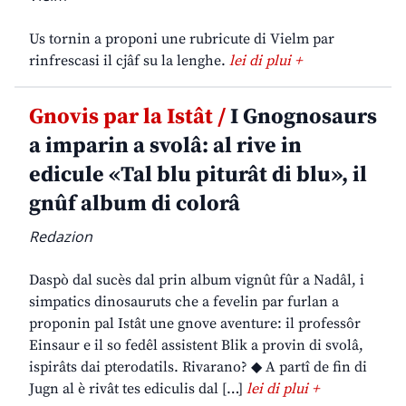
Us tornin a proponi une rubricute di Vielm par
rinfrescasi il cjâf su la lenghe.
lei di plui +
Gnovis par la Istât /
I Gnognosaurs
a imparin a svolâ: al rive in
edicule «Tal blu piturât di blu», il
gnûf album di colorâ
Redazion
Daspò dal sucès dal prin album vignût fûr a Nadâl, i
simpatics dinosauruts che a fevelin par furlan a
proponin pal Istât une gnove aventure: il professôr
Einsaur e il so fedêl assistent Blik a provin di svolâ,
ispirâts dai pterodatils. Rivarano? ◆ A partî de fin di
Jugn al è rivât tes ediculis dal […]
lei di plui +