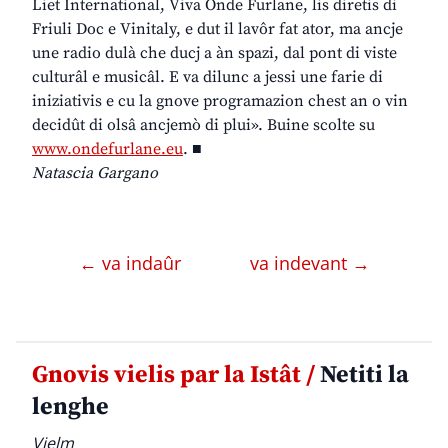
Liet International, Viva Onde Furlane, lis diretis di
Friuli Doc e Vinitaly, e dut il lavôr fat ator, ma ancje
une radio dulà che ducj a àn spazi, dal pont di viste
culturâl e musicâl. E va dilunc a jessi une farie di
iniziativis e cu la gnove programazion chest an o vin
decidût di olsâ ancjemò di plui». Buine scolte su
www.ondefurlane.eu
. ■
Natascia Gargano
← va indaûr
va indevant →
Gnovis vielis par la Istât /
Netiti la
lenghe
Vielm