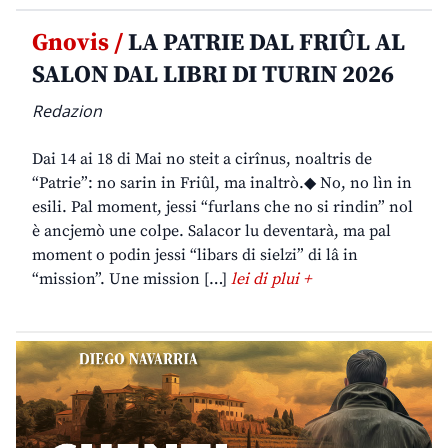
Gnovis /
LA PATRIE DAL FRIÛL AL
SALON DAL LIBRI DI TURIN 2026
Redazion
Dai 14 ai 18 di Mai no steit a cirînus, noaltris de
“Patrie”: no sarin in Friûl, ma inaltrò.◆ No, no lìn in
esili. Pal moment, jessi “furlans che no si rindin” nol
è ancjemò une colpe. Salacor lu deventarà, ma pal
moment o podin jessi “libars di sielzi” di lâ in
“mission”. Une mission […]
lei di plui +