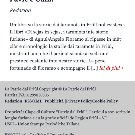
Redazion
Un libri su la storie dai taramots in Friûl nol esisteve.
Il libri «Di scjas in scjas, i taramots inte storie
furlane» di Agnul/Angelo Floramo al ripasse in mût
clâr e cronologjic la storie dai taramots in Friûl,
mostrant tant che il pericul sismic al sedi une
presince costante inte nestre storie. La pene
fortunade di Floramo e acompagne il […]
lei di plui +
La Patrie dal Friûl Copyright © La Patrie dal Friûl
Partita IVA 01299830305
Redazion
RSS/XML
Pubblicità
Privacy Policy
Cookie Policy
Proprietât Clape di Culture “Patrie dal Friûl”. I articui a son scrits in
lenghe furlane e cu la grafie uficiâl de Regjon Friûl – V.J.
USPI – Union Stampe Periodiche Taliane