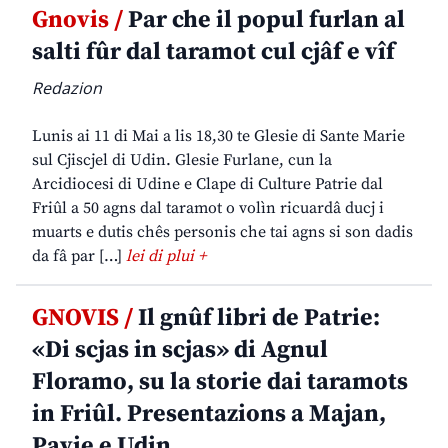
Gnovis /
Par che il popul furlan al
salti fûr dal taramot cul cjâf e vîf
Redazion
Lunis ai 11 di Mai a lis 18,30 te Glesie di Sante Marie
sul Cjiscjel di Udin. Glesie Furlane, cun la
Arcidiocesi di Udine e Clape di Culture Patrie dal
Friûl a 50 agns dal taramot o volìn ricuardâ ducj i
muarts e dutis chês personis che tai agns si son dadis
da fâ par […]
lei di plui +
GNOVIS /
Il gnûf libri de Patrie:
«Di scjas in scjas» di Agnul
Floramo, su la storie dai taramots
in Friûl. Presentazions a Majan,
Pavie e Udin.