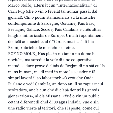
Marco Stolfo, alternât cun “Internazionalitari” di
Carli Pup (che o vin o fevelât tal numar passât dal
gjornâl). Chi o podìn stâ inzornâts su la musiche
contemporanie di Sardegne, Ocitanie, Paîs Basc,
Bretagne, Galizie, Scozie, Paîs Catalans e chês altris
lenghis minorizadis de Europe. Un altri apontament
dedicât ae musiche, al è “Corais musicâi” di Lia
Bront, rubriche de musiche pal cine.
ROF NO MOLE_ Nus plasin no tant o no dome lis
novitâts, ma soredut la voie di une cooperative
metude a dure prove dai tais de Regjon di no stâ cu lis
mans in man, ma di meti in moto la scuadre e fâ
simpri lavorâ il so laboratori: «O crôt che Onde
Furlane e vedi Gambiât, an dopo an, il so rapuart cui
scoltadôrs, ancje cun chê di cjapâ dentri lis gnovis
gjenerazions», al dis Missana. «Vuê o vin un public
cetant diferent di chel di 30 agns indaûr. Vuê o sin
une radio vierte al teritori, che si sposte, come cul