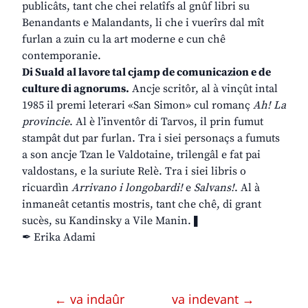
publicâts, tant che chei relatîfs al gnûf libri su
Benandants e Malandants, li che i vuerîrs dal mît
furlan a zuin cu la art moderne e cun chê
contemporanie.
Di Suald al lavore tal cjamp de comunicazion e de
culture di agnorums.
Ancje scritôr, al à vinçût intal
1985 il premi leterari «San Simon» cul romanç
Ah! La
provincie
. Al è l’inventôr di Tarvos, il prin fumut
stampât dut par furlan. Tra i siei personaçs a fumuts
a son ancje Tzan le Valdotaine, trilengâl e fat pai
valdostans, e la suriute Relè. Tra i siei libris o
ricuardìn
Arrivano i longobardi!
e
Salvans!
. Al à
inmaneât cetantis mostris, tant che chê, di grant
sucès, su Kandinsky a Vile Manin.❚
✒ Erika Adami
← va indaûr
va indevant →