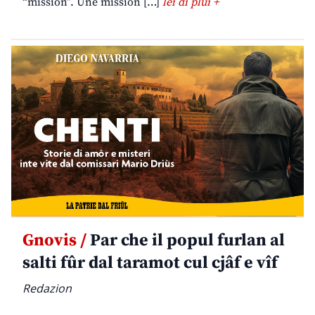
“mission”. Une mission […]
lei di plui +
Gnovis /
Par che il popul furlan al
salti fûr dal taramot cul cjâf e vîf
Redazion