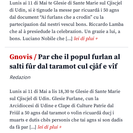
Lunis ai 11 di Mai te Glesie di Sante Marie sul Cjiscjel
di Udin, si è tignude la messe par ricuardâ i 50 agns
dal document “Ai furlans che a crodin” cu la
partecipazion dal nestri vescul bons. Riccardo Lamba
che al à presiedude la celebrazion. Un grazie a lui, a
bons. Luciano Nobile che […]
lei di plui +
Gnovis /
Par che il popul furlan al
salti fûr dal taramot cul cjâf e vîf
Redazion
Lunis ai 11 di Mai a lis 18,30 te Glesie di Sante Marie
sul Cjiscjel di Udin. Glesie Furlane, cun la
Arcidiocesi di Udine e Clape di Culture Patrie dal
Friûl a 50 agns dal taramot o volìn ricuardâ ducj i
muarts e dutis chês personis che tai agns si son dadis
da fâ par […]
lei di plui +