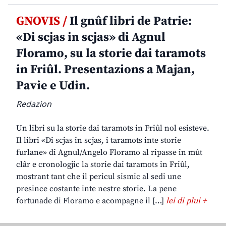
GNOVIS /
Il gnûf libri de Patrie:
«Di scjas in scjas» di Agnul
Floramo, su la storie dai taramots
in Friûl. Presentazions a Majan,
Pavie e Udin.
Redazion
Un libri su la storie dai taramots in Friûl nol esisteve.
Il libri «Di scjas in scjas, i taramots inte storie
furlane» di Agnul/Angelo Floramo al ripasse in mût
clâr e cronologjic la storie dai taramots in Friûl,
mostrant tant che il pericul sismic al sedi une
presince costante inte nestre storie. La pene
fortunade di Floramo e acompagne il […]
lei di plui +