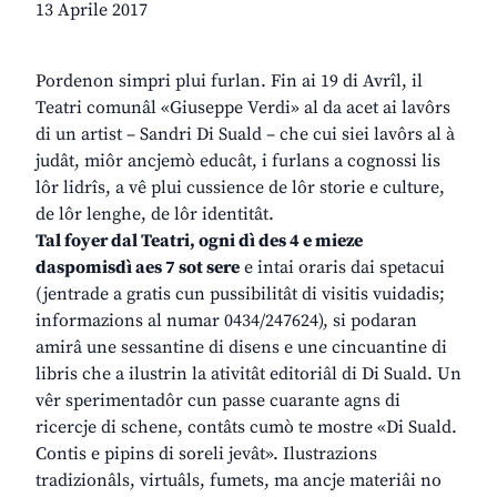
13 Aprile 2017
Pordenon simpri plui furlan. Fin ai 19 di Avrîl, il
Teatri comunâl «Giuseppe Verdi» al da acet ai lavôrs
di un artist – Sandri Di Suald – che cui siei lavôrs al à
judât, miôr ancjemò educât, i furlans a cognossi lis
lôr lidrîs, a vê plui cussience de lôr storie e culture,
de lôr lenghe, de lôr identitât.
Tal foyer dal Teatri, ogni dì des 4 e mieze
daspomisdì aes 7 sot sere
e intai oraris dai spetacui
(jentrade a gratis cun pussibilitât di visitis vuidadis;
informazions al numar 0434/247624), si podaran
amirâ une sessantine di disens e une cincuantine di
libris che a ilustrin la ativitât editoriâl di Di Suald. Un
vêr sperimentadôr cun passe cuarante agns di
ricercje di schene, contâts cumò te mostre «Di Suald.
Contis e pipins di soreli jevât». Ilustrazions
tradizionâls, virtuâls, fumets, ma ancje materiâi no