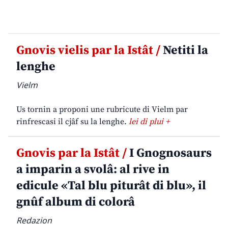
Gnovis vielis par la Istât /
Netiti la
lenghe
Vielm
Us tornin a proponi une rubricute di Vielm par
rinfrescasi il cjâf su la lenghe.
lei di plui +
Gnovis par la Istât /
I Gnognosaurs
a imparin a svolâ: al rive in
edicule «Tal blu piturât di blu», il
gnûf album di colorâ
Redazion