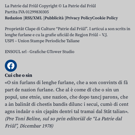
La Patrie dal Friûl Copyright © La Patrie dal Friûl
Partita IVA 01299830305
Redazion
RSS/XML
Pubblicità
Privacy Policy
Cookie Policy
Proprietât Clape di Culture “Patrie dal Friûl”. I articui a son scrits in
lenghe furlane e cu la grafie uficiâl de Regjon Friûl – V.J.
USPI – Union Stampe Periodiche Taliane
ENSOUL srl
-
Grafiche GTower Studio
Cui che o sin
«O sin furlans di lenghe furlane, che a son convints di fâ
part de nazion furlane. Che al è come dî che o sin un
popul, une etnie, une nazion, che dopo tancj parons, che
a àn balinât di chestis bandis dilunc i secui, cumò di cent
agns indaûr o sin cjapâts dentri tal tramai dal Stât talian».
(Pre Toni Beline, sul so prin editoriâl de “La Patrie dal
Friûl”, Dicembar 1978)