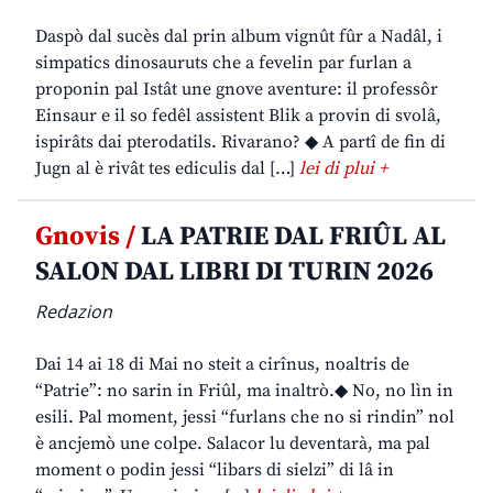
Daspò dal sucès dal prin album vignût fûr a Nadâl, i
simpatics dinosauruts che a fevelin par furlan a
proponin pal Istât une gnove aventure: il professôr
Einsaur e il so fedêl assistent Blik a provin di svolâ,
ispirâts dai pterodatils. Rivarano? ◆ A partî de fin di
Jugn al è rivât tes ediculis dal […]
lei di plui +
Gnovis /
LA PATRIE DAL FRIÛL AL
SALON DAL LIBRI DI TURIN 2026
Redazion
Dai 14 ai 18 di Mai no steit a cirînus, noaltris de
“Patrie”: no sarin in Friûl, ma inaltrò.◆ No, no lìn in
esili. Pal moment, jessi “furlans che no si rindin” nol
è ancjemò une colpe. Salacor lu deventarà, ma pal
moment o podin jessi “libars di sielzi” di lâ in