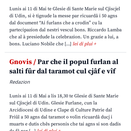
Lunis ai 11 di Mai te Glesie di Sante Marie sul Cjiscjel
di Udin, si è tignude la messe par ricuardâ i 50 agns
dal document “Ai furlans che a crodin” cu la
partecipazion dal nestri vescul bons. Riccardo Lamba
che al à presiedude la celebrazion. Un grazie a lui, a
bons. Luciano Nobile che […]
lei di plui +
Gnovis /
Par che il popul furlan al
salti fûr dal taramot cul cjâf e vîf
Redazion
Lunis ai 11 di Mai a lis 18,30 te Glesie di Sante Marie
sul Cjiscjel di Udin. Glesie Furlane, cun la
Arcidiocesi di Udine e Clape di Culture Patrie dal
Friûl a 50 agns dal taramot o volìn ricuardâ ducj i
muarts e dutis chês personis che tai agns si son dadis