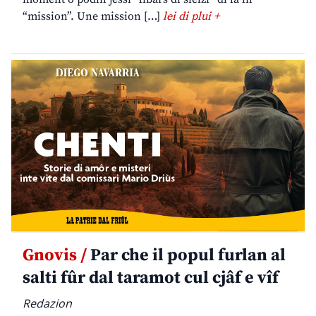
“mission”. Une mission […]
lei di plui +
Gnovis /
Par che il popul furlan al
salti fûr dal taramot cul cjâf e vîf
Redazion