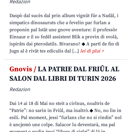
Redazion
Daspò dal sucès dal prin album vignût fûr a Nadâl, i
simpatics dinosauruts che a fevelin par furlan a
proponin pal Istât une gnove aventure: il professôr
Einsaur e il so fedêl assistent Blik a provin di svolâ,
ispirâts dai pterodatils. Rivarano? ◆ A partî de fin di
Jugn al è rivât tes ediculis dal […]
lei di plui +
Gnovis /
LA PATRIE DAL FRIÛL AL
SALON DAL LIBRI DI TURIN 2026
Redazion
Dai 14 ai 18 di Mai no steit a cirînus, noaltris de
“Patrie”: no sarin in Friûl, ma inaltrò.◆ No, no lìn in
esili. Pal moment, jessi “furlans che no si rindin” nol
è ancjemò une colpe. Salacor lu deventarà, ma pal
moment o podin jessi “libars di sielzi” di lâ in