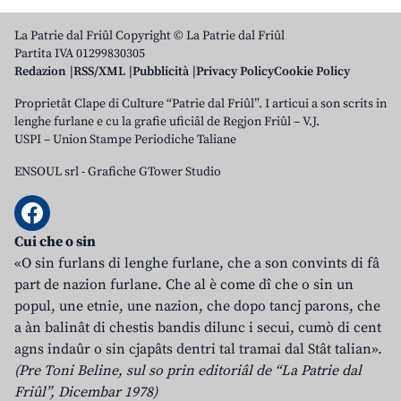
La Patrie dal Friûl Copyright © La Patrie dal Friûl
Partita IVA 01299830305
Redazion
RSS/XML
Pubblicità
Privacy Policy
Cookie Policy
Proprietât Clape di Culture “Patrie dal Friûl”. I articui a son scrits in
lenghe furlane e cu la grafie uficiâl de Regjon Friûl – V.J.
USPI – Union Stampe Periodiche Taliane
ENSOUL srl
-
Grafiche GTower Studio
Cui che o sin
«O sin furlans di lenghe furlane, che a son convints di fâ
part de nazion furlane. Che al è come dî che o sin un
popul, une etnie, une nazion, che dopo tancj parons, che
a àn balinât di chestis bandis dilunc i secui, cumò di cent
agns indaûr o sin cjapâts dentri tal tramai dal Stât talian».
(Pre Toni Beline, sul so prin editoriâl de “La Patrie dal
Friûl”, Dicembar 1978)