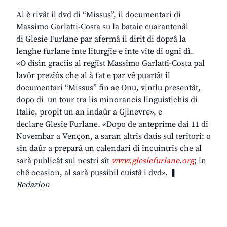
Al è rivât il dvd di “Missus”, il documentari di
Massimo Garlatti-Costa su la bataie cuarantenâl
di Glesie Furlane par afermâ il dirit di doprâ la
lenghe furlane inte liturgjie e inte vite di ogni dì.
«O disìn graciis al regjist Massimo Garlatti-Costa pal
lavôr preziôs che al à fat e par vê puartât il
documentari “Missus” fin ae Onu, vintlu presentât,
dopo di un tour tra lis minorancis linguistichis di
Italie, propit un an indaûr a Gjinevre», e
declare Glesie Furlane. «Dopo de anteprime dai 11 di
Novembar a Vençon, a saran altris datis sul teritori: o
sin daûr a preparâ un calendari di incuintris che al
sarà publicât sul nestri sît
www.glesiefurlane.org
; in
chê ocasion, al sarà pussibil cuistâ i dvd». ❚
Redazion