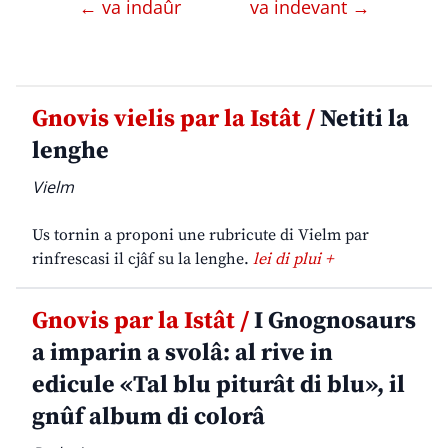
← va indaûr
va indevant →
Gnovis vielis par la Istât /
Netiti la
lenghe
Vielm
Us tornin a proponi une rubricute di Vielm par
rinfrescasi il cjâf su la lenghe.
lei di plui +
Gnovis par la Istât /
I Gnognosaurs
a imparin a svolâ: al rive in
edicule «Tal blu piturât di blu», il
gnûf album di colorâ