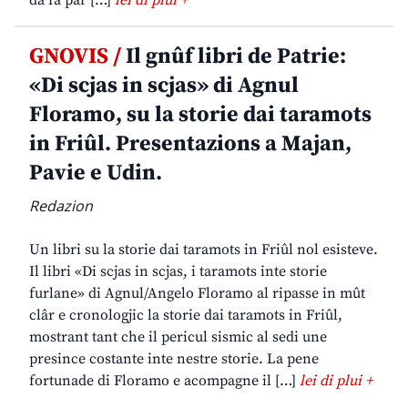
da fâ par […]
lei di plui +
GNOVIS /
Il gnûf libri de Patrie:
«Di scjas in scjas» di Agnul
Floramo, su la storie dai taramots
in Friûl. Presentazions a Majan,
Pavie e Udin.
Redazion
Un libri su la storie dai taramots in Friûl nol esisteve.
Il libri «Di scjas in scjas, i taramots inte storie
furlane» di Agnul/Angelo Floramo al ripasse in mût
clâr e cronologjic la storie dai taramots in Friûl,
mostrant tant che il pericul sismic al sedi une
presince costante inte nestre storie. La pene
fortunade di Floramo e acompagne il […]
lei di plui +