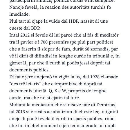
parteciparin sindics, politics curdis e int semplice.
Nancje fevelâ, la reazion des autoritâts turchis fo
imediade.
Plui tart al cjape la vuide dal HDP, nassût di une
cueste dal BDP.
Intal 2012 si fevele di lui parcè che al fâs di mediatôr
tra il guvier e i 700 presonîrs (pe plui part politics)
che a faserin il siopar de fam, durât 68 zornadis, par
vê il dirit di difindisi in lenghe curde in tribunâl e, in
gjenerâl, par che il curdi al podès jessi doprât tai
documents publics.
Di fat e jere ancjemò in vigôr la leç dal 1928 clamade
“des trê letaris” che e improibive di doprâ tai
documents uficiâi Q, X e W, propriis de lenghe
curde, ma che no si cjatin tal turc.
Midiant la mediazion che si diseve fate di Demirtas,
tal 2013 si è rivâts ae abolizion di cheste leç, otignint
ancje di podê fevelâ il curdi in spazis publics, robe
che fin in chel moment e jere considerade un dopli