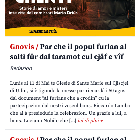
Gnovis /
Par che il popul furlan al
salti fûr dal taramot cul cjâf e vîf
Redazion
Lunis ai 11 di Mai te Glesie di Sante Marie sul Cjiscjel
di Udin, si è tignude la messe par ricuardâ i 50 agns
dal document “Ai furlans che a crodin” cu la
partecipazion dal nestri vescul bons. Riccardo Lamba
che al à presiedude la celebrazion. Un grazie a lui, a
bons. Luciano Nobile che […]
lei di plui +