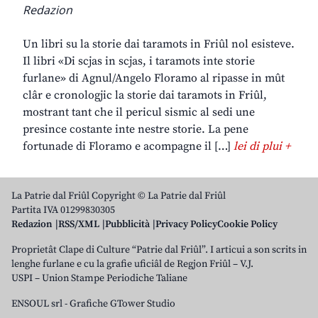
Redazion
Un libri su la storie dai taramots in Friûl nol esisteve.
Il libri «Di scjas in scjas, i taramots inte storie
furlane» di Agnul/Angelo Floramo al ripasse in mût
clâr e cronologjic la storie dai taramots in Friûl,
mostrant tant che il pericul sismic al sedi une
presince costante inte nestre storie. La pene
fortunade di Floramo e acompagne il […]
lei di plui +
La Patrie dal Friûl Copyright © La Patrie dal Friûl
Partita IVA 01299830305
Redazion
RSS/XML
Pubblicità
Privacy Policy
Cookie Policy
Proprietât Clape di Culture “Patrie dal Friûl”. I articui a son scrits in
lenghe furlane e cu la grafie uficiâl de Regjon Friûl – V.J.
USPI – Union Stampe Periodiche Taliane
ENSOUL srl
-
Grafiche GTower Studio