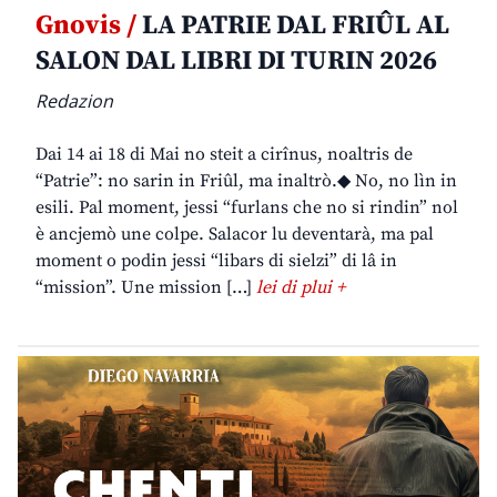
Gnovis /
LA PATRIE DAL FRIÛL AL
SALON DAL LIBRI DI TURIN 2026
Redazion
Dai 14 ai 18 di Mai no steit a cirînus, noaltris de
“Patrie”: no sarin in Friûl, ma inaltrò.◆ No, no lìn in
esili. Pal moment, jessi “furlans che no si rindin” nol
è ancjemò une colpe. Salacor lu deventarà, ma pal
moment o podin jessi “libars di sielzi” di lâ in
“mission”. Une mission […]
lei di plui +