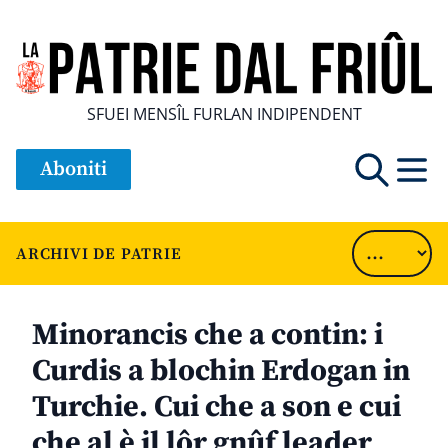
SFUEI MENSÎL FURLAN INDIPENDENT
Aboniti
ARCHIVI DE PATRIE
Minorancis che a contin: i
Curdis a blochin Erdogan in
Turchie. Cui che a son e cui
che al è il lôr gnûf leader