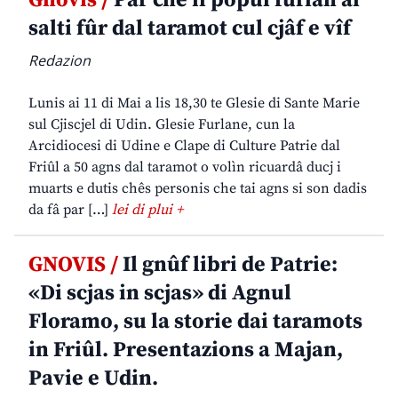
Gnovis /
Par che il popul furlan al
salti fûr dal taramot cul cjâf e vîf
Redazion
Lunis ai 11 di Mai a lis 18,30 te Glesie di Sante Marie
sul Cjiscjel di Udin. Glesie Furlane, cun la
Arcidiocesi di Udine e Clape di Culture Patrie dal
Friûl a 50 agns dal taramot o volìn ricuardâ ducj i
muarts e dutis chês personis che tai agns si son dadis
da fâ par […]
lei di plui +
GNOVIS /
Il gnûf libri de Patrie:
«Di scjas in scjas» di Agnul
Floramo, su la storie dai taramots
in Friûl. Presentazions a Majan,
Pavie e Udin.