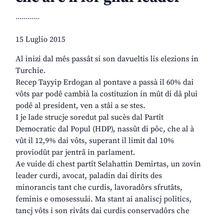
............
15 Luglio 2015
Al inizi dal mês passât si son davueltis lis elezions in
Turchie.
Recep Tayyip Erdogan al pontave a passà il 60% dai
vôts par podê cambià la costituzion in mût di dâ plui
podê al president, ven a stâi a se stes.
I je lade strucje soredut pal sucès dal Partît
Democratic dal Popul (HDP), nassût di pôc, che al à
vût il 12,9% dai vôts, superant il limit dal 10%
proviodût par jentrâ in parlament.
Ae vuide di chest partît Selahattin Demirtas, un zovin
leader curdi, avocat, paladin dai dirits des
minorancis tant che curdis, lavoradôrs sfrutâts,
feminis e omosessuâi. Ma stant ai analiscj politics,
tancj vôts i son rivâts dai curdis conservadôrs che