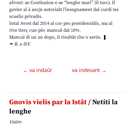
afront: ae Costituzion e ae “lenghe mari” (il turc). Il
guvier al à ancje autorizât l’insegnament dal curdi tes
scuelis privadis.
Intal Avost dal 2014 al cor pes presidenziâls, ma al
rive tierç cun pôc mancul dal 10%.
Mancul di un an dopo, il risultât che o savìn. ❚
✒ R. e D.V.
← va indaûr
va indevant →
Gnovis vielis par la Istât /
Netiti la
lenghe
Vielm