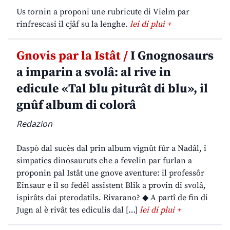
Us tornin a proponi une rubricute di Vielm par
rinfrescasi il cjâf su la lenghe.
lei di plui +
Gnovis par la Istât /
I Gnognosaurs
a imparin a svolâ: al rive in
edicule «Tal blu piturât di blu», il
gnûf album di colorâ
Redazion
Daspò dal sucès dal prin album vignût fûr a Nadâl, i
simpatics dinosauruts che a fevelin par furlan a
proponin pal Istât une gnove aventure: il professôr
Einsaur e il so fedêl assistent Blik a provin di svolâ,
ispirâts dai pterodatils. Rivarano? ◆ A partî de fin di
Jugn al è rivât tes ediculis dal […]
lei di plui +