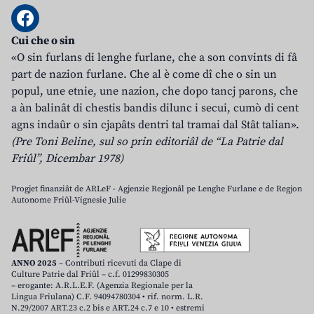
Cui che o sin
«O sin furlans di lenghe furlane, che a son convints di fâ
part de nazion furlane. Che al è come dî che o sin un
popul, une etnie, une nazion, che dopo tancj parons, che
a àn balinât di chestis bandis dilunc i secui, cumò di cent
agns indaûr o sin cjapâts dentri tal tramai dal Stât talian».
(Pre Toni Beline, sul so prin editoriâl de “La Patrie dal
Friûl”, Dicembar 1978)
Progjet finanziât de ARLeF - Agjenzie Regjonâl pe Lenghe Furlane e de Regjon
Autonome Friûl-Vignesie Julie
ANNO 2025
– Contributi ricevuti da Clape di
Culture Patrie dal Friûl – c.f. 01299830305
– erogante: A.R.L.E.F. (Agenzia Regionale per la
Lingua Friulana) C.F. 94094780304 • rif. norm. L.R.
N.29/2007 ART.23 c.2 bis e ART.24 c.7 e 10 • estremi