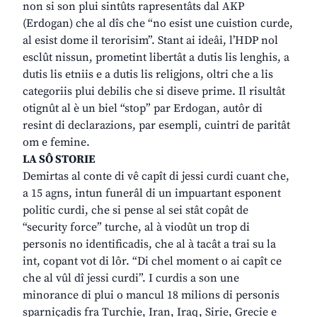
non si son plui sintûts rapresentâts dal AKP
(Erdogan) che al dîs che “no esist une cuistion curde,
al esist dome il terorisim”. Stant ai ideâi, l’HDP nol
esclût nissun, prometint libertât a dutis lis lenghis, a
dutis lis etniis e a dutis lis religjons, oltri che a lis
categoriis plui debilis che si diseve prime. Il risultât
otignût al è un biel “stop” par Erdogan, autôr di
resint di declarazions, par esempli, cuintri de paritât
om e femine.
LA SÔ STORIE
Demirtas al conte di vê capît di jessi curdi cuant che,
a 15 agns, intun funerâl di un impuartant esponent
politic curdi, che si pense al sei stât copât de
“security force” turche, al à viodût un trop di
personis no identificadis, che al à tacât a trai su la
int, copant vot di lôr. “Di chel moment o ai capît ce
che al vûl dî jessi curdi”. I curdis a son une
minorance di plui o mancul 18 milions di personis
sparniçadis fra Turchie, Iran, Iraq, Sirie, Grecie e