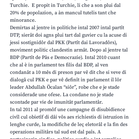
Turchie. E propit in Turchie, li che a son plui dal
20% de popolazion, a àn mancul tutelis tant che
minorance.
Demirtas al jentre in politiche intal 2007 intal partît
DTP, sierât doi agns plui tart dal guvier cu la acuse di
jessi sostignidôr dal PKK (Partît dai Lavoradôrs),
moviment politic clandestin armât. Dopo al jentre tal
BDP (Partît de Pâs e Democrazie). Intal 2010 cuant
che al è in parlament tes filis dal BDP, al ven
condanât a 10 mês di preson par vê dit che si veve di
dialogâ cul PKK e par vê definît in parlament il lôr
leader Abdullah Öcalan “siôr”, robe che e je stade
considerade une ofese. La condane no je stade
scontade par vie de imunitât parlamentâr.
In tal 2011 al promôf une campagne di disubidience
civîl cul obietîf di dâi vôs aes richiestis di istruzion in
lenghe curde, la modifiche de leç eletorâl e la fin des
operazions militârs tal sud est dal paîs. A