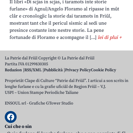
Il libri «Di scjas in scjas, i taramots inte storie
furlane» di Agnul/Angelo Floramo al ripasse in mût
clâr e cronologjic la storie dai taramots in Friûl,
mostrant tant che il pericul sismic al sedi une
presince costante inte nestre storie. La pene
fortunade di Floramo e acompagne il […]
lei di plui +
La Patrie dal Friûl Copyright © La Patrie dal Friûl
Partita IVA 01299830305
Redazion
RSS/XML
Pubblicità
Privacy Policy
Cookie Policy
Proprietât Clape di Culture “Patrie dal Friûl”. I articui a son scrits in
lenghe furlane e cu la grafie uficiâl de Regjon Friûl – V.J.
USPI – Union Stampe Periodiche Taliane
ENSOUL srl
-
Grafiche GTower Studio
Cui che o sin