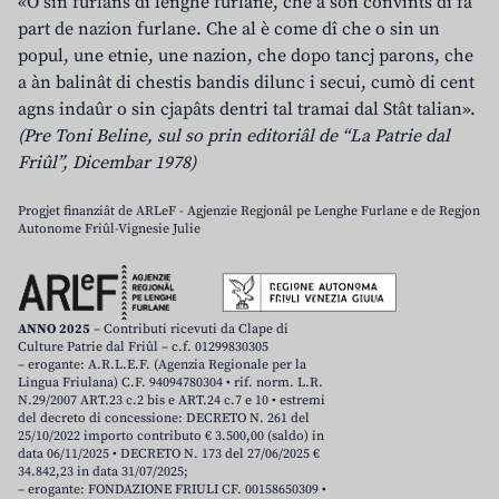
«O sin furlans di lenghe furlane, che a son convints di fâ
part de nazion furlane. Che al è come dî che o sin un
popul, une etnie, une nazion, che dopo tancj parons, che
a àn balinât di chestis bandis dilunc i secui, cumò di cent
agns indaûr o sin cjapâts dentri tal tramai dal Stât talian».
(Pre Toni Beline, sul so prin editoriâl de “La Patrie dal
Friûl”, Dicembar 1978)
Progjet finanziât de ARLeF - Agjenzie Regjonâl pe Lenghe Furlane e de Regjon
Autonome Friûl-Vignesie Julie
ANNO 2025
– Contributi ricevuti da Clape di
Culture Patrie dal Friûl – c.f. 01299830305
– erogante: A.R.L.E.F. (Agenzia Regionale per la
Lingua Friulana) C.F. 94094780304 • rif. norm. L.R.
N.29/2007 ART.23 c.2 bis e ART.24 c.7 e 10 • estremi
del decreto di concessione: DECRETO N. 261 del
25/10/2022 importo contributo € 3.500,00 (saldo) in
data 06/11/2025 • DECRETO N. 173 del 27/06/2025 €
34.842,23 in data 31/07/2025;
– erogante: FONDAZIONE FRIULI CF. 00158650309 •