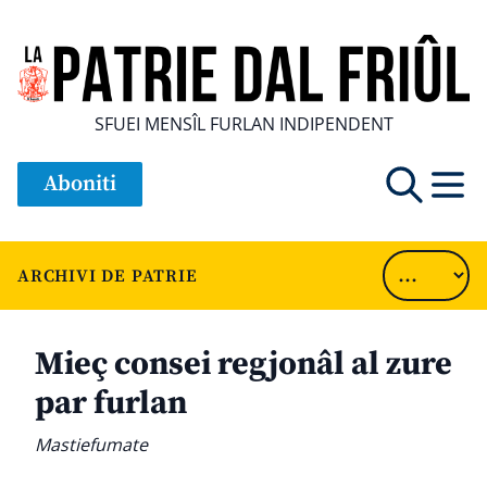
SFUEI MENSÎL FURLAN INDIPENDENT
Aboniti
ARCHIVI DE PATRIE
Mieç consei regjonâl al zure
par furlan
Mastiefumate