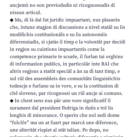
ancjemò no son previodudis ni ricognossudis di
nissun articul.
◆ Ma, di là dal fat juridic impuartant, nus plasarès
che, intune stagjon di discussions a nivel statâl su lis
modifichis costituzionâls e su lis autonomiis
diferenziadis, si cjatàs il timp e la volontât par decidi
in regjon su cuistions impuartantis come la
competence primarie te scuele, il furlan tai orghins
di informazion publics, in particolâr inte RAI che
altris regjons a statût speciâl a àn za di tant timp, e
sul rûl des assembleis des comunitâts linguistichis
todescje e furlane za in vore, e su la costituzion di
chê slovene, par ricognossi un rûl ancje ai comuns.
◆ In chest sens nus pâr une vore significatîf il
zurament dal president Fedriga in dutis e trê lis
lenghis di minorance. O sperìn che nol sedi dome
“folclôr” ma un at fuart par marcâ une diference,
une alteritât rispiet al stât talian. Po dopo, no