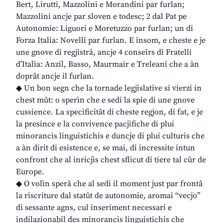
Bert, Lirutti, Mazzolini e Morandini par furlan;
Mazzolini ancje par sloven e todesc; 2 dal Pat pe
Autonomie: Liguori e Moretuzzo par furlan; un di
Forza Italia: Novelli par furlan. E insom, e cheste e je
une gnove di regjistrâ, ancje 4 conseîrs di Fratelli
d’Italia: Anzil, Basso, Maurmair e Treleani che a àn
doprât ancje il furlan.
◆ Un bon segn che la tornade legjislative si vierzi in
chest mût: o sperìn che e sedi la spie di une gnove
cussience. La specificitât di cheste regjon, di fat, e je
la presince e la convivence pacjifiche di plui
minorancis linguistichis e duncje di plui culturis che
a àn dirit di esistence e, se mai, di incressite intun
confront che al inricjìs chest sflicut di tiere tal cûr de
Europe.
◆ O volìn sperâ che al sedi il moment just par frontâ
la riscriture dal statût de autonomie, aromai “vecjo”
di sessante agns, cul inseriment necessari e
indilazionabil des minorancis linguistichis che