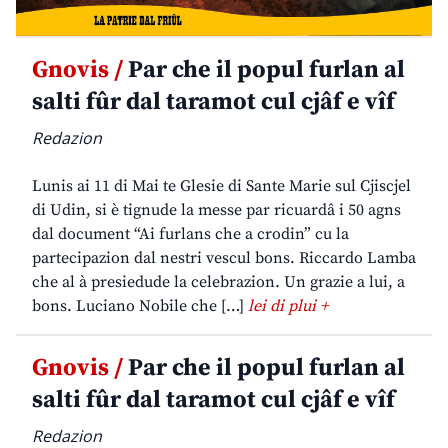
Gnovis /
Par che il popul furlan al
salti fûr dal taramot cul cjâf e vîf
Redazion
Lunis ai 11 di Mai te Glesie di Sante Marie sul Cjiscjel
di Udin, si è tignude la messe par ricuardâ i 50 agns
dal document “Ai furlans che a crodin” cu la
partecipazion dal nestri vescul bons. Riccardo Lamba
che al à presiedude la celebrazion. Un grazie a lui, a
bons. Luciano Nobile che […]
lei di plui +
Gnovis /
Par che il popul furlan al
salti fûr dal taramot cul cjâf e vîf
Redazion