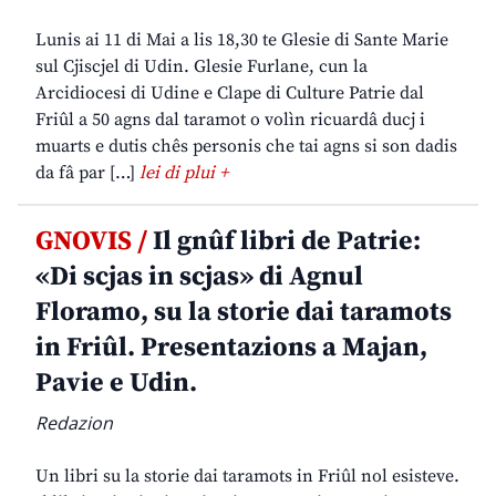
Lunis ai 11 di Mai a lis 18,30 te Glesie di Sante Marie
sul Cjiscjel di Udin. Glesie Furlane, cun la
Arcidiocesi di Udine e Clape di Culture Patrie dal
Friûl a 50 agns dal taramot o volìn ricuardâ ducj i
muarts e dutis chês personis che tai agns si son dadis
da fâ par […]
lei di plui +
GNOVIS /
Il gnûf libri de Patrie:
«Di scjas in scjas» di Agnul
Floramo, su la storie dai taramots
in Friûl. Presentazions a Majan,
Pavie e Udin.
Redazion
Un libri su la storie dai taramots in Friûl nol esisteve.