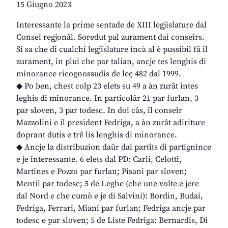
15 Giugno 2023
Interessante la prime sentade de XIII legjislature dal
Consei regjonâl. Soredut pal zurament dai conseîrs.
Si sa che di cualchi legjislature incà al è pussibil fâ il
zurament, in plui che par talian, ancje tes lenghis di
minorance ricognossudis de leç 482 dal 1999.
◆ Po ben, chest colp 23 elets su 49 a àn zurât intes
leghis di minorance. In particolâr 21 par furlan, 3
par sloven, 3 par todesc. In doi câs, il conseîr
Mazzolini e il president Fedriga, a àn zurât adiriture
doprant dutis e trê lis lenghis di minorance.
◆ Ancje la distribuzion daûr dai partîts di partignince
e je interessante. 6 elets dal PD: Carli, Celotti,
Martines e Pozzo par furlan; Pisani par sloven;
Mentil par todesc; 5 de Leghe (che une volte e jere
dal Nord e che cumò e je di Salvini): Bordin, Budai,
Fedriga, Ferrari, Miani par furlan; Fedriga ancje par
todesc e par sloven; 5 de Liste Fedriga: Bernardis, Di