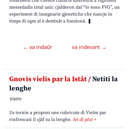
volaressin che chestis culturis diferentis a vignissin
messedadis intal unic cjalderon dal “io sono FVG”, un
esperiment di inzegnarie gjenetiche che nancje in
timps di ogm al è destinât a funzionâ. ❚
← va indaûr
va indevant →
Gnovis vielis par la Istât /
Netiti la
lenghe
Vielm
Us tornin a proponi une rubricute di Vielm par
rinfrescasi il cjâf su la lenghe.
lei di plui +