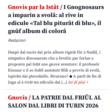
Gnovis par la Istât /
I Gnognosaurs
a imparin a svolâ: al rive in
edicule «Tal blu piturât di blu», il
gnûf album di colorâ
Redazion
Daspò dal sucès dal prin album vignût fûr a Nadâl, i
simpatics dinosauruts che a fevelin par furlan a
proponin pal Istât une gnove aventure: il professôr
Einsaur e il so fedêl assistent Blik a provin di svolâ,
ispirâts dai pterodatils. Rivarano? ◆ A partî de fin di
Jugn al è rivât tes ediculis dal […]
lei di plui +
Gnovis /
LA PATRIE DAL FRIÛL AL
SALON DAL LIBRI DI TURIN 2026