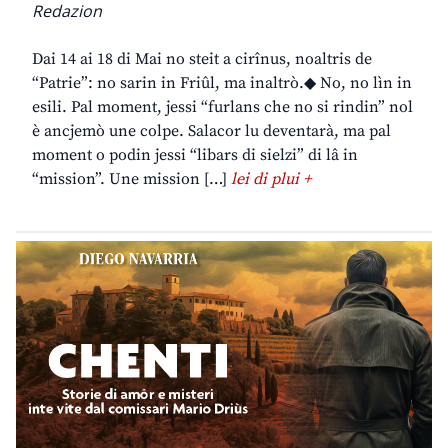
Redazion
Dai 14 ai 18 di Mai no steit a cirînus, noaltris de
“Patrie”: no sarin in Friûl, ma inaltrò.◆ No, no lìn in
esili. Pal moment, jessi “furlans che no si rindin” nol
è ancjemò une colpe. Salacor lu deventarà, ma pal
moment o podin jessi “libars di sielzi” di lâ in
“mission”. Une mission […]
lei di plui +