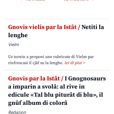
Gnovis vielis par la Istât /
Netiti la
lenghe
Vielm
Us tornin a proponi une rubricute di Vielm par
rinfrescasi il cjâf su la lenghe.
lei di plui +
Gnovis par la Istât /
I Gnognosaurs
a imparin a svolâ: al rive in
edicule «Tal blu piturât di blu», il
gnûf album di colorâ
Redazion