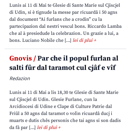
Lunis ai 11 di Mai te Glesie di Sante Marie sul Cjiscjel
di Udin, si è tignude la messe par ricuardâ i 50 agns
dal document “Ai furlans che a crodin” cu la
partecipazion dal nestri vescul bons. Riccardo Lamba
che al à presiedude la celebrazion. Un grazie a lui, a
bons. Luciano Nobile che […]
lei di plui +
Gnovis /
Par che il popul furlan al
salti fûr dal taramot cul cjâf e vîf
Redazion
Lunis ai 11 di Mai a lis 18,30 te Glesie di Sante Marie
sul Cjiscjel di Udin. Glesie Furlane, cun la
Arcidiocesi di Udine e Clape di Culture Patrie dal
Friûl a 50 agns dal taramot o volìn ricuardâ ducj i
muarts e dutis chês personis che tai agns si son dadis
da fâ par […]
lei di plui +