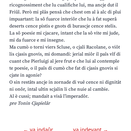
ricognossiment che lu cualifiche lui, ma ancje dut il
Friûl. Però mi plâs pensâ che chest om al à alc di plui
impuartant: la sô fuarce interiôr che lu à fat superâ
deserts cence pistis e gnots di burascje cence stelis.
La sô poesie mi cjacare, intant che la sô vite mi jude,
mi da fuarce e mi insegne.
Ma cumò o torni viers Scluse, o cjali Racolane, o viôt
lis cjasis gnovis, mi domandi: jerial miôr il paîs vîf di
cuant che Pierluigi al jere frut e che lui al contemple
te poesie, o il paîs di cumò che fat di cjasis gnovis si
cjate in agonie?
O sin restâts ancje in zornade di vuê cence ni dignitât
ni onôr, intal ultin scjalin li che nuie al cambie.
Al è cussì; mandait a visâ l’imperadôr.
pre Tonin Cjapielâr
← va indaûr
va indevant →