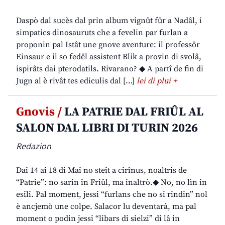
Daspò dal sucès dal prin album vignût fûr a Nadâl, i
simpatics dinosauruts che a fevelin par furlan a
proponin pal Istât une gnove aventure: il professôr
Einsaur e il so fedêl assistent Blik a provin di svolâ,
ispirâts dai pterodatils. Rivarano? ◆ A partî de fin di
Jugn al è rivât tes ediculis dal […]
lei di plui +
Gnovis /
LA PATRIE DAL FRIÛL AL
SALON DAL LIBRI DI TURIN 2026
Redazion
Dai 14 ai 18 di Mai no steit a cirînus, noaltris de
“Patrie”: no sarin in Friûl, ma inaltrò.◆ No, no lìn in
esili. Pal moment, jessi “furlans che no si rindin” nol
è ancjemò une colpe. Salacor lu deventarà, ma pal
moment o podin jessi “libars di sielzi” di lâ in