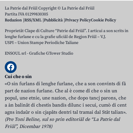
La Patrie dal Friûl Copyright © La Patrie dal Friûl
Partita IVA 01299830305
Redazion
RSS/XML
Pubblicità
Privacy Policy
Cookie Policy
Proprietât Clape di Culture “Patrie dal Friûl”. I articui a son scrits in
lenghe furlane e cu la grafie uficiâl de Regjon Friûl – V.J.
USPI – Union Stampe Periodiche Taliane
ENSOUL srl
-
Grafiche GTower Studio
Cui che o sin
«O sin furlans di lenghe furlane, che a son convints di fâ
part de nazion furlane. Che al è come dî che o sin un
popul, une etnie, une nazion, che dopo tancj parons, che
a àn balinât di chestis bandis dilunc i secui, cumò di cent
agns indaûr o sin cjapâts dentri tal tramai dal Stât talian».
(Pre Toni Beline, sul so prin editoriâl de “La Patrie dal
Friûl”, Dicembar 1978)