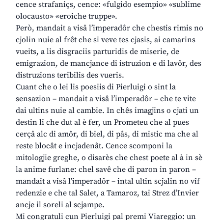
cence strafaniçs, cence: «fulgido esempio» «sublime
olocausto» «eroiche truppe».
Però, mandait a visâ l’imperadôr che chestis rimis no
cjolin nuie al frêt che si veve tes cjasis, ai camarins
vueits, a lis disgraciis parturidis de miserie, de
emigrazion, de mancjance di istruzion e di lavôr, des
distruzions teribilis des vueris.
Cuant che o lei lis poesiis di Pierluigi o sint la
sensazion – mandait a visâ l’imperadôr – che te vite
dai ultins nuie al cambie. In chês imagjins o cjati un
destin li che dut al è fer, un Prometeu che al pues
cerçâ alc di amôr, di biel, di pâs, di mistic ma che al
reste blocât e incjadenât. Cence scomponi la
mitologjie greghe, o disarès che chest poete al à in sè
la anime furlane: chel savê che di paron in paron –
mandait a visâ l’imperadôr – intal ultin scjalin no vîf
redenzie e che tal Salet, a Tamaroz, tai Strez d’Invier
ancje il soreli al scjampe.
Mi congratuli cun Pierluigi pal premi Viareggio: un