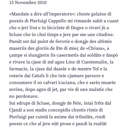
15 Novembre 2010
«Mandate a dire all’imperatore»: cheste golaine di
poesiis di Pierluigi Cappello mi rimande subit a cuant
che o jeri frut e in biciclete di Dogne o rivavi jù a
Scluse che in chei timps e jere par me une citadine.
Passât sot dal puint de ferovie e dongje des ultimis
maseriis des gloriis de Ete di mieç de «Chiusa», a
çampe si slungjavin lis casermetis dai soldâts e daspò
e rivave la cjase di mê agne Line di Cuestemulin, la
farmacie, la cjase dal dazeâr e de mestre Tel e la
ostarie dai Catufs li che inte cjamare parsore e
consumave il so calvari Luciana, che e sarès muarte
zovine, dopo agns di jet, par vie di une malatie che
no perdonave.
Sui sdrups di Scluse, dongje de Fele, intai frêts dal
Cjanâl a son stadis concepidis chestis rimis di
Pierluigi par cuietâ la anime dai tribulâts, rindi
poesie ce che al jere stât prose e pandi la realtât