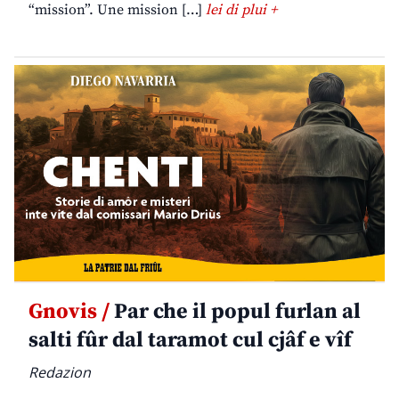
“mission”. Une mission […]
lei di plui +
Gnovis /
Par che il popul furlan al
salti fûr dal taramot cul cjâf e vîf
Redazion