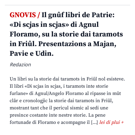
GNOVIS /
Il gnûf libri de Patrie:
«Di scjas in scjas» di Agnul
Floramo, su la storie dai taramots
in Friûl. Presentazions a Majan,
Pavie e Udin.
Redazion
Un libri su la storie dai taramots in Friûl nol esisteve.
Il libri «Di scjas in scjas, i taramots inte storie
furlane» di Agnul/Angelo Floramo al ripasse in mût
clâr e cronologjic la storie dai taramots in Friûl,
mostrant tant che il pericul sismic al sedi une
presince costante inte nestre storie. La pene
fortunade di Floramo e acompagne il […]
lei di plui +