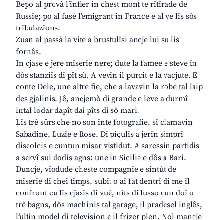
Bepo al provà l’infier in chest mont te ritirade de
Russie; po al fasè l’emigrant in France e al ve lis sôs
tribulazions.
Zuan al passà la vite a brustulîsi ancje lui su lis
fornâs.
In cjase e jere miserie nere; dute la famee e steve in
dôs stanziis di pît sù. A vevin il purcit e la vacjute. E
conte Dele, une altre fie, che a lavavin la robe tal laip
des gjalinis. Jê, ancjemò di grande e leve a durmî
intal lodar dapît dai pîts di sô mari.
Lis trê sûrs che no son inte fotografie, si clamavin
Sabadine, Luzie e Rose. Di piçulis a jerin simpri
discolcis e cuntun misar vistidut. A saressin partidis
a servî sui dodis agns: une in Sicilie e dôs a Bari.
Duncje, viodude cheste compagnie e sintût de
miserie di chei timps, subit o ai fat dentri di me il
confront cu lis cjasis di vuê, nîts di lusso cun doi o
trê bagns, dôs machinis tal garage, il pradesel inglês,
l’ultin model di television e il frizer plen. Nol mancje