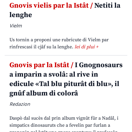
Gnovis vielis par la Istât /
Netiti la
lenghe
Vielm
Us tornin a proponi une rubricute di Vielm par
rinfrescasi il cjâf su la lenghe.
lei di plui +
Gnovis par la Istât /
I Gnognosaurs
a imparin a svolâ: al rive in
edicule «Tal blu piturât di blu», il
gnûf album di colorâ
Redazion
Daspò dal sucès dal prin album vignût fûr a Nadâl, i
simpatics dinosauruts che a fevelin par furlan a