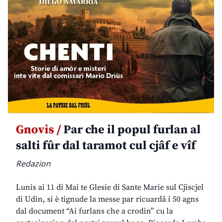
Gnovis /
Par che il popul furlan al
salti fûr dal taramot cul cjâf e vîf
Redazion
Lunis ai 11 di Mai te Glesie di Sante Marie sul Cjiscjel
di Udin, si è tignude la messe par ricuardâ i 50 agns
dal document “Ai furlans che a crodin” cu la