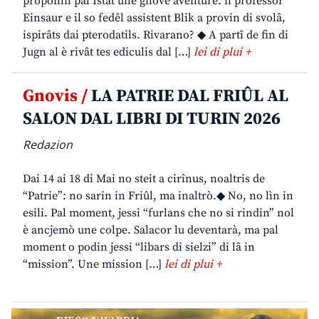
proponin pal Istât une gnove aventure: il professôr
Einsaur e il so fedêl assistent Blik a provin di svolâ,
ispirâts dai pterodatils. Rivarano? ◆ A partî de fin di
Jugn al è rivât tes ediculis dal […]
lei di plui +
Gnovis /
LA PATRIE DAL FRIÛL AL
SALON DAL LIBRI DI TURIN 2026
Redazion
Dai 14 ai 18 di Mai no steit a cirînus, noaltris de
“Patrie”: no sarin in Friûl, ma inaltrò.◆ No, no lìn in
esili. Pal moment, jessi “furlans che no si rindin” nol
è ancjemò une colpe. Salacor lu deventarà, ma pal
moment o podin jessi “libars di sielzi” di lâ in
“mission”. Une mission […]
lei di plui +