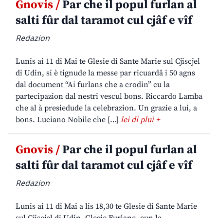
Gnovis /
Par che il popul furlan al
salti fûr dal taramot cul cjâf e vîf
Redazion
Lunis ai 11 di Mai te Glesie di Sante Marie sul Cjiscjel
di Udin, si è tignude la messe par ricuardâ i 50 agns
dal document “Ai furlans che a crodin” cu la
partecipazion dal nestri vescul bons. Riccardo Lamba
che al à presiedude la celebrazion. Un grazie a lui, a
bons. Luciano Nobile che […]
lei di plui +
Gnovis /
Par che il popul furlan al
salti fûr dal taramot cul cjâf e vîf
Redazion
Lunis ai 11 di Mai a lis 18,30 te Glesie di Sante Marie