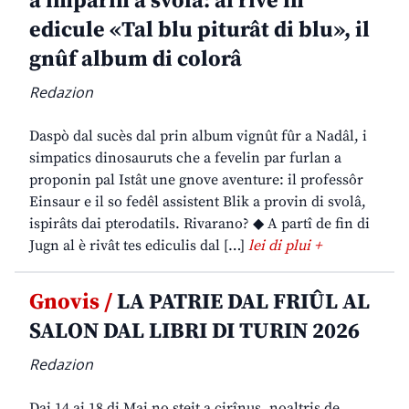
a imparin a svolâ: al rive in
edicule «Tal blu piturât di blu», il
gnûf album di colorâ
Redazion
Daspò dal sucès dal prin album vignût fûr a Nadâl, i
simpatics dinosauruts che a fevelin par furlan a
proponin pal Istât une gnove aventure: il professôr
Einsaur e il so fedêl assistent Blik a provin di svolâ,
ispirâts dai pterodatils. Rivarano? ◆ A partî de fin di
Jugn al è rivât tes ediculis dal […]
lei di plui +
Gnovis /
LA PATRIE DAL FRIÛL AL
SALON DAL LIBRI DI TURIN 2026
Redazion
Dai 14 ai 18 di Mai no steit a cirînus, noaltris de