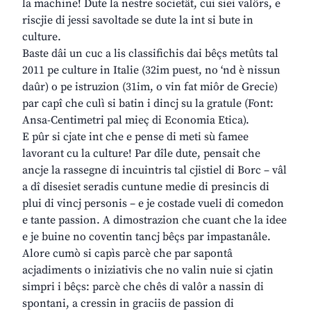
la machine! Dute la nestre societât, cui siei valôrs, e
riscjie di jessi savoltade se dute la int si bute in
culture.
Baste dâi un cuc a lis classifichis dai bêçs metûts tal
2011 pe culture in Italie (32im puest, no ‘nd è nissun
daûr) o pe istruzion (31im, o vin fat miôr de Grecie)
par capî che culì si batin i dincj su la gratule (Font:
Ansa-Centimetri pal mieç di Economia Etica).
E pûr si cjate int che e pense di meti sù famee
lavorant cu la culture! Par dîle dute, pensait che
ancje la rassegne di incuintris tal cjistiel di Borc – vâl
a dî disesiet seradis cuntune medie di presincis di
plui di vincj personis – e je costade vueli di comedon
e tante passion. A dimostrazion che cuant che la idee
e je buine no coventin tancj bêçs par impastanâle.
Alore cumò si capìs parcè che par sapontâ
acjadiments o iniziativis che no valin nuie si cjatin
simpri i bêçs: parcè che chês di valôr a nassin di
spontani, a cressin in graciis de passion di