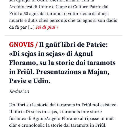
sul Cjiscjel di Udin. Glesie Furlane, cun la
Arcidiocesi di Udine e Clape di Culture Patrie dal
Friûl a 50 agns dal taramot o volìn ricuardâ ducj i
muarts e dutis chês personis che tai agns si son dadis
da fâ par […]
lei di plui +
GNOVIS /
Il gnûf libri de Patrie:
«Di scjas in scjas» di Agnul
Floramo, su la storie dai taramots
in Friûl. Presentazions a Majan,
Pavie e Udin.
Redazion
Un libri su la storie dai taramots in Friûl nol esisteve.
Il libri «Di scjas in scjas, i taramots inte storie
furlane» di Agnul/Angelo Floramo al ripasse in mût
clâr e cronologjic la storie dai taramots in Friûl,