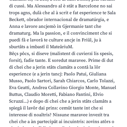
di cussì. Ma Alessandro al è stât a Barcelone no sai
trops agns, dulà che al à scrit e fat esperience te Sala
Beckett, obrador internacional de dramatúrgia, e
Anna e lavore ancjemò in Gjermanie tant che
dramaturg. Ma la passion, e il convinciment che si
puedi fâ e lavorâ te culture ancje in Friûl, ju à
sburtâts a imbastî il MateâriuM.
Bêçs pôcs, si diseve (malistent di cuvierzi lis spesis,
forsit), fadie tante. E soredut maravee. Prime di dut
di chei che a jerin stâts clamâts a contâ la lôr
esperience (e a jerin tancj: Paolo Patui, Giuliana
Musso, Paolo Sartori, Sarah Chiarcos, Carlo Tolazzi,
Eva Geatti, Andrea Collavino Giorgio Monte, Manuel
Buttus, Claudio Moretti, Fabiano Fantini, Elvio
Scruzzi…) e dopo di chei che a jerin stâts clamâts a
spiegâ il lavôr dai prins: cemût tante int che si
interesse di noaltris? Nissune maravee invezit tra
chei che a àn partecipât ai incuintris: zovins atôrs o