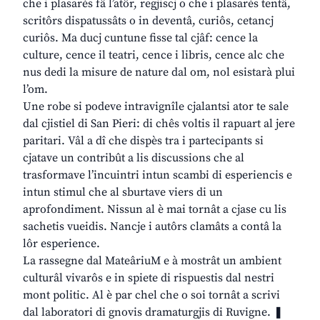
che i plasarès fâ l’atôr, regjiscj o che i plasarès tentâ,
scritôrs dispatussâts o in deventâ, curiôs, cetancj
curiôs. Ma ducj cuntune fisse tal cjâf: cence la
culture, cence il teatri, cence i libris, cence alc che
nus dedi la misure de nature dal om, nol esistarà plui
l’om.
Une robe si podeve intravignîle cjalantsi ator te sale
dal cjistiel di San Pieri: di chês voltis il rapuart al jere
paritari. Vâl a dî che dispès tra i partecipants si
cjatave un contribût a lis discussions che al
trasformave l’incuintri intun scambi di esperiencis e
intun stimul che al sburtave viers di un
aprofondiment. Nissun al è mai tornât a cjase cu lis
sachetis vueidis. Nancje i autôrs clamâts a contâ la
lôr esperience.
La rassegne dal MateâriuM e à mostrât un ambient
culturâl vivarôs e in spiete di rispuestis dal nestri
mont politic. Al è par chel che o soi tornât a scrivi
dal laboratori di gnovis dramaturgjis di Ruvigne. ❚