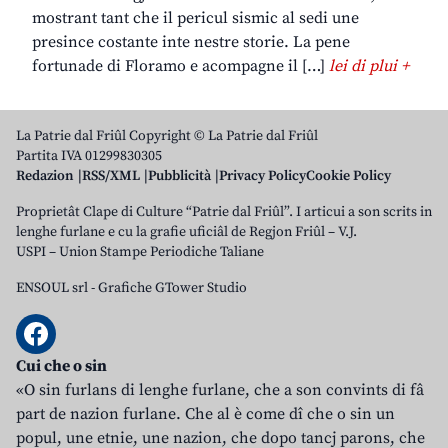
mostrant tant che il pericul sismic al sedi une
presince costante inte nestre storie. La pene
fortunade di Floramo e acompagne il […]
lei di plui +
La Patrie dal Friûl Copyright © La Patrie dal Friûl
Partita IVA 01299830305
Redazion
RSS/XML
Pubblicità
Privacy Policy
Cookie Policy
Proprietât Clape di Culture “Patrie dal Friûl”. I articui a son scrits in
lenghe furlane e cu la grafie uficiâl de Regjon Friûl – V.J.
USPI – Union Stampe Periodiche Taliane
ENSOUL srl
-
Grafiche GTower Studio
Cui che o sin
«O sin furlans di lenghe furlane, che a son convints di fâ
part de nazion furlane. Che al è come dî che o sin un
popul, une etnie, une nazion, che dopo tancj parons, che