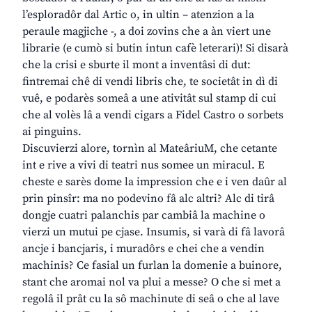
l’esploradôr dal Artic o, in ultin – atenzion a la
peraule magjiche -, a doi zovins che a àn viert une
librarie (e cumò si butin intun cafè leterari)! Si disarà
che la crisi e sburte il mont a inventâsi di dut:
fintremai chê di vendi libris che, te societât in dì di
vuê, e podarès someâ a une ativitât sul stamp di cui
che al volès lâ a vendi cigars a Fidel Castro o sorbets
ai pinguins.
Discuvierzi alore, tornìn al MateâriuM, che cetante
int e rive a vivi di teatri nus somee un miracul. E
cheste e sarès dome la impression che e i ven daûr al
prin pinsîr: ma no podevino fâ alc altri? Alc di tirâ
dongje cuatri palanchis par cambiâ la machine o
vierzi un mutui pe cjase. Insumis, si varà di fâ lavorâ
ancje i bancjaris, i muradôrs e chei che a vendin
machinis? Ce fasial un furlan la domenie a buinore,
stant che aromai nol va plui a messe? O che si met a
regolâ il prât cu la sô machinute di seâ o che al lave