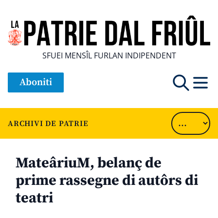
SFUEI MENSÎL FURLAN INDIPENDENT
Aboniti
ARCHIVI DE PATRIE
MateâriuM, belanç de
prime rassegne di autôrs di
teatri
............