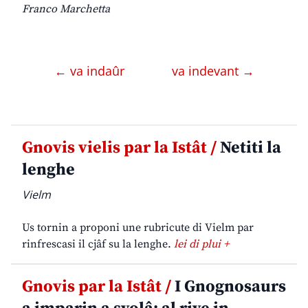
Franco Marchetta
← va indaûr
va indevant →
Gnovis vielis par la Istât /
Netiti la
lenghe
Vielm
Us tornin a proponi une rubricute di Vielm par
rinfrescasi il cjâf su la lenghe.
lei di plui +
Gnovis par la Istât /
I Gnognosaurs