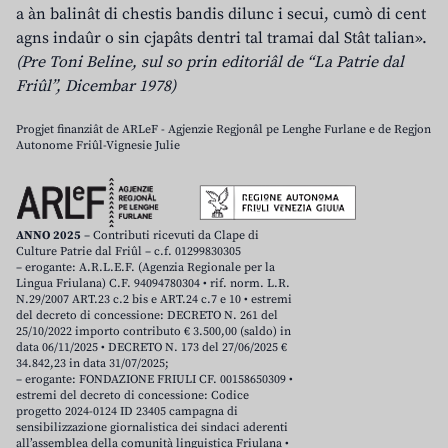
a àn balinât di chestis bandis dilunc i secui, cumò di cent
agns indaûr o sin cjapâts dentri tal tramai dal Stât talian».
(Pre Toni Beline, sul so prin editoriâl de “La Patrie dal
Friûl”, Dicembar 1978)
Progjet finanziât de ARLeF - Agjenzie Regjonâl pe Lenghe Furlane e de Regjon
Autonome Friûl-Vignesie Julie
ANNO 2025
– Contributi ricevuti da Clape di
Culture Patrie dal Friûl – c.f. 01299830305
– erogante: A.R.L.E.F. (Agenzia Regionale per la
Lingua Friulana) C.F. 94094780304 • rif. norm. L.R.
N.29/2007 ART.23 c.2 bis e ART.24 c.7 e 10 • estremi
del decreto di concessione: DECRETO N. 261 del
25/10/2022 importo contributo € 3.500,00 (saldo) in
data 06/11/2025 • DECRETO N. 173 del 27/06/2025 €
34.842,23 in data 31/07/2025;
– erogante: FONDAZIONE FRIULI CF. 00158650309 •
estremi del decreto di concessione: Codice
progetto 2024-0124 ID 23405 campagna di
sensibilizzazione giornalistica dei sindaci aderenti
all’assemblea della comunità linguistica Friulana •