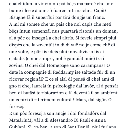
cualchidun, a vincin no pai bêçs ma parcè che une
buine idee e à une sô fuarce intrinsiche. Capît?
Bisugne fâ il superflui par tirâ dongje un franc.
A mi mi somee che un paîs che nol capîs che meti
bêçs intun semenzâl nus puartarà risorsis un doman,
al à pôc ce insegnâ a chei altris. Si fevele simpri plui
dispès che la zoventût in dì di vuê no je come chê di
une volte, e pûr lis ideis plui inovativis jo lis ai
cjatadis (come simpri, nol è gambiât nuie) tra i
zovins. O chei dal Homepage sono carampans? O
dute la compagnie di Reddarmy ise saltade fûr di un
ricovar regjonâl? E ce si aial di pensâ di chel amì di
gno fi che, laureât in psicologjie dal lavôr, al à pensât
ben di butâsi te ristorazion e fâ deventâ il so ambient
un centri di riferiment culturâl? Mats, dal sigûr. O
forescj.
E un pôc forescj a son ancje i doi fondadôrs dal
MateâriuM, vâl a dî Alessandro Di Pauli e Anna
Gubiani. Sì, va ben, a son di Sant Denêl, plui furlans