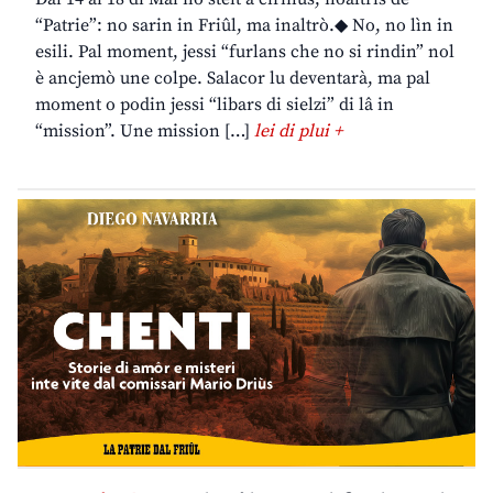
“Patrie”: no sarin in Friûl, ma inaltrò.◆ No, no lìn in
esili. Pal moment, jessi “furlans che no si rindin” nol
è ancjemò une colpe. Salacor lu deventarà, ma pal
moment o podin jessi “libars di sielzi” di lâ in
“mission”. Une mission […]
lei di plui +