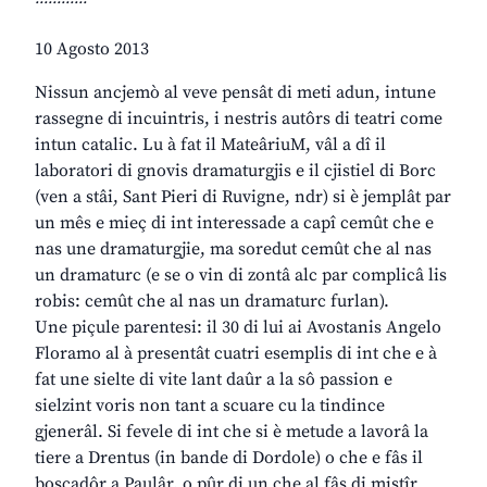
10 Agosto 2013
Nissun ancjemò al veve pensât di meti adun, intune
rassegne di incuintris, i nestris autôrs di teatri come
intun catalic. Lu à fat il MateâriuM, vâl a dî il
laboratori di gnovis dramaturgjis e il cjistiel di Borc
(ven a stâi, Sant Pieri di Ruvigne, ndr) si è jemplât par
un mês e mieç di int interessade a capî cemût che e
nas une dramaturgjie, ma soredut cemût che al nas
un dramaturc (e se o vin di zontâ alc par complicâ lis
robis: cemût che al nas un dramaturc furlan).
Une piçule parentesi: il 30 di lui ai Avostanis Angelo
Floramo al à presentât cuatri esemplis di int che e à
fat une sielte di vite lant daûr a la sô passion e
sielzint voris non tant a scuare cu la tindince
gjenerâl. Si fevele di int che si è metude a lavorâ la
tiere a Drentus (in bande di Dordole) o che e fâs il
boscadôr a Paulâr, o pûr di un che al fâs di mistîr