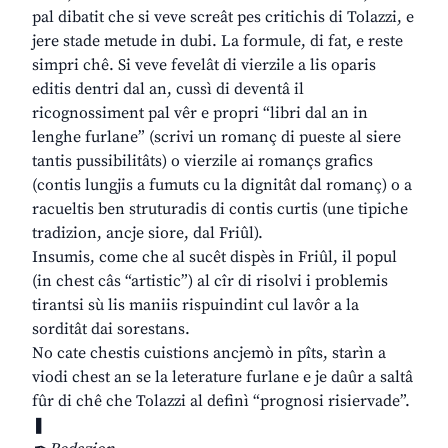
pal dibatit che si veve screât pes critichis di Tolazzi, e
jere stade metude in dubi. La formule, di fat, e reste
simpri chê. Si veve fevelât di vierzile a lis oparis
editis dentri dal an, cussì di deventâ il
ricognossiment pal vêr e propri “libri dal an in
lenghe furlane” (scrivi un romanç di pueste al siere
tantis pussibilitâts) o vierzile ai romançs grafics
(contis lungjis a fumuts cu la dignitât dal romanç) o a
racueltis ben struturadis di contis curtis (une tipiche
tradizion, ancje siore, dal Friûl).
Insumis, come che al sucêt dispès in Friûl, il popul
(in chest câs “artistic”) al cîr di risolvi i problemis
tirantsi sù lis maniis rispuindint cul lavôr a la
sorditât dai sorestans.
No cate chestis cuistions ancjemò in pîts, starìn a
viodi chest an se la leterature furlane e je daûr a saltâ
fûr di chê che Tolazzi al definì “prognosi risiervade”.
❚