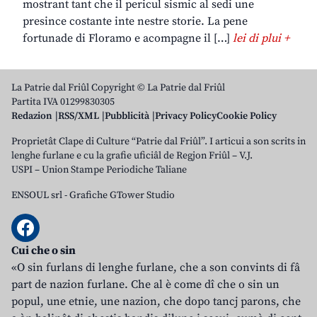
mostrant tant che il pericul sismic al sedi une
presince costante inte nestre storie. La pene
fortunade di Floramo e acompagne il […]
lei di plui +
La Patrie dal Friûl Copyright © La Patrie dal Friûl
Partita IVA 01299830305
Redazion
RSS/XML
Pubblicità
Privacy Policy
Cookie Policy
Proprietât Clape di Culture “Patrie dal Friûl”. I articui a son scrits in
lenghe furlane e cu la grafie uficiâl de Regjon Friûl – V.J.
USPI – Union Stampe Periodiche Taliane
ENSOUL srl
-
Grafiche GTower Studio
Cui che o sin
«O sin furlans di lenghe furlane, che a son convints di fâ
part de nazion furlane. Che al è come dî che o sin un
popul, une etnie, une nazion, che dopo tancj parons, che