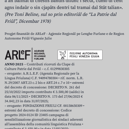
a àn balinât di chestis bandis dilunc i secui, cumò di cent
agns indaûr o sin cjapâts dentri tal tramai dal Stât talian».
(Pre Toni Beline, sul so prin editoriâl de “La Patrie dal
Friûl”, Dicembar 1978)
Progjet finanziât de ARLeF - Agjenzie Regjonâl pe Lenghe Furlane e de Regjon
Autonome Friûl-Vignesie Julie
ANNO 2025
– Contributi ricevuti da Clape di
Culture Patrie dal Friûl – c.f. 01299830305
– erogante: A.R.L.E.F. (Agenzia Regionale per la
Lingua Friulana) C.F. 94094780304 • rif. norm. L.R.
N.29/2007 ART.23 c.2 bis e ART.24 c.7 e 10 • estremi
del decreto di concessione: DECRETO N. 261 del
25/10/2022 importo contributo € 3.500,00 (saldo) in
data 06/11/2025 • DECRETO N. 173 del 27/06/2025 €
34.842,23 in data 31/07/2025;
– erogante: FONDAZIONE FRIULI CF. 00158650309 •
estremi del decreto di concessione: Codice
progetto 2024-0124 ID 23405 campagna di
sensibilizzazione giornalistica dei sindaci aderenti
all’assemblea della comunità linguistica Friulana •
contributo € 3.450,00 • in data 12/05/2025;