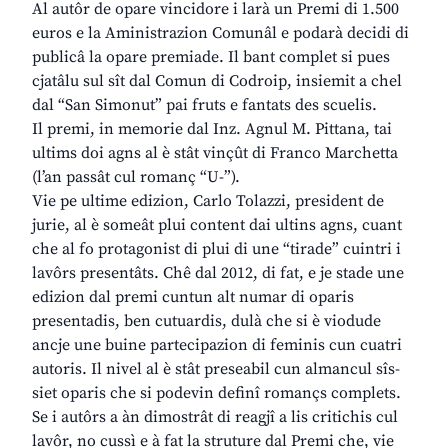
Al autôr de opare vincidore i larà un Premi di 1.500
euros e la Aministrazion Comunâl e podarà decidi di
publicâ la opare premiade. Il bant complet si pues
cjatâlu sul sît dal Comun di Codroip, insiemit a chel
dal “San Simonut” pai fruts e fantats des scuelis.
Il premi, in memorie dal Inz. Agnul M. Pittana, tai
ultims doi agns al è stât vinçût di Franco Marchetta
(l’an passât cul romanç “U-”).
Vie pe ultime edizion, Carlo Tolazzi, president de
jurie, al è someât plui content dai ultins agns, cuant
che al fo protagonist di plui di une “tirade” cuintri i
lavôrs presentâts. Chê dal 2012, di fat, e je stade une
edizion dal premi cuntun alt numar di oparis
presentadis, ben cutuardis, dulà che si è viodude
ancje une buine partecipazion di feminis cun cuatri
autoris. Il nivel al è stât preseabil cun almancul sîs-
siet oparis che si podevin definî romançs complets.
Se i autôrs a àn dimostrât di reagjî a lis critichis cul
lavôr, no cussì e à fat la struture dal Premi che, vie