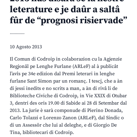
leterature e je daûr a saltâ
fûr de “prognosi risiervade”
............
10 Agosto 2013
Il Comun di Codroip in colaborazion cu la Agjenzie
Regjonâl pe Lenghe Furlane (ARLeF) al à publicât
l’avîs pe 34e edizion dal Premi leterari in lenghe
furlane Sant Simon par un romanç. I tescj, che a àn
di jessi inedits e no scrits a man, a àn di rivâ li de
Biblioteche Civiche di Codroip, in Vie XXIX di Otubar
3, dentri des oris 19.00 di Sabide ai 28 di Setembar dal
2013. La jurie è sarà componude di Pierino Donada,
Carlo Tolazzi e Lorenzo Zanon (ARLeF), dal Sindic o
di un Assessôr che lui al deleghe, e di Giorgio De
Tina, bibliotecari di Codroip.