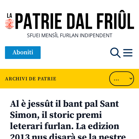
SFUEI MENSÎL FURLAN INDIPENDENT
Aboniti
ARCHIVI DE PATRIE
Al è jessût il bant pal Sant
Simon, il storic premi
leterari furlan. La edizion
2013 nus disarà se la nestre