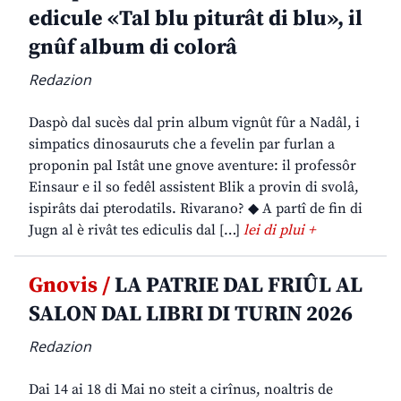
edicule «Tal blu piturât di blu», il
gnûf album di colorâ
Redazion
Daspò dal sucès dal prin album vignût fûr a Nadâl, i
simpatics dinosauruts che a fevelin par furlan a
proponin pal Istât une gnove aventure: il professôr
Einsaur e il so fedêl assistent Blik a provin di svolâ,
ispirâts dai pterodatils. Rivarano? ◆ A partî de fin di
Jugn al è rivât tes ediculis dal […]
lei di plui +
Gnovis /
LA PATRIE DAL FRIÛL AL
SALON DAL LIBRI DI TURIN 2026
Redazion
Dai 14 ai 18 di Mai no steit a cirînus, noaltris de