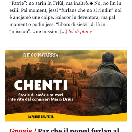
“Patrie”: no sarin in Friûl, ma inaltrò.◆ No, no lìn in
esili. Pal moment, jessi “furlans che no si rindin” nol
è ancjemò une colpe. Salacor lu deventarà, ma pal
moment o podin jessi “libars di sielzi” di lâ in
“mission”. Une mission […]
lei di plui +
Gnovis /
Par che il popul furlan al