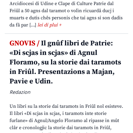
Arcidiocesi di Udine e Clape di Culture Patrie dal
Friûl a 50 agns dal taramot o volìn ricuardâ ducj i
muarts e dutis chês personis che tai agns si son dadis
da fâ par […]
lei di plui +
GNOVIS /
Il gnûf libri de Patrie:
«Di scjas in scjas» di Agnul
Floramo, su la storie dai taramots
in Friûl. Presentazions a Majan,
Pavie e Udin.
Redazion
Un libri su la storie dai taramots in Friûl nol esisteve.
Il libri «Di scjas in scjas, i taramots inte storie
furlane» di Agnul/Angelo Floramo al ripasse in mût
clâr e cronologjic la storie dai taramots in Friûl,