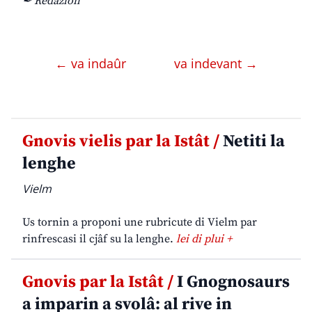
✒ Redazion
← va indaûr
va indevant →
Gnovis vielis par la Istât /
Netiti la
lenghe
Vielm
Us tornin a proponi une rubricute di Vielm par
rinfrescasi il cjâf su la lenghe.
lei di plui +
Gnovis par la Istât /
I Gnognosaurs
a imparin a svolâ: al rive in