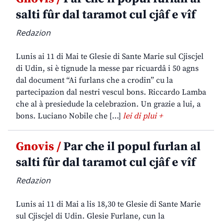
salti fûr dal taramot cul cjâf e vîf
Redazion
Lunis ai 11 di Mai te Glesie di Sante Marie sul Cjiscjel
di Udin, si è tignude la messe par ricuardâ i 50 agns
dal document “Ai furlans che a crodin” cu la
partecipazion dal nestri vescul bons. Riccardo Lamba
che al à presiedude la celebrazion. Un grazie a lui, a
bons. Luciano Nobile che […]
lei di plui +
Gnovis /
Par che il popul furlan al
salti fûr dal taramot cul cjâf e vîf
Redazion
Lunis ai 11 di Mai a lis 18,30 te Glesie di Sante Marie
sul Cjiscjel di Udin. Glesie Furlane, cun la