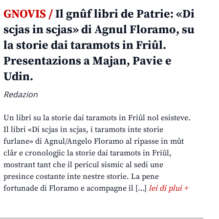
GNOVIS /
Il gnûf libri de Patrie: «Di
scjas in scjas» di Agnul Floramo, su
la storie dai taramots in Friûl.
Presentazions a Majan, Pavie e
Udin.
Redazion
Un libri su la storie dai taramots in Friûl nol esisteve.
Il libri «Di scjas in scjas, i taramots inte storie
furlane» di Agnul/Angelo Floramo al ripasse in mût
clâr e cronologjic la storie dai taramots in Friûl,
mostrant tant che il pericul sismic al sedi une
presince costante inte nestre storie. La pene
fortunade di Floramo e acompagne il […]
lei di plui +