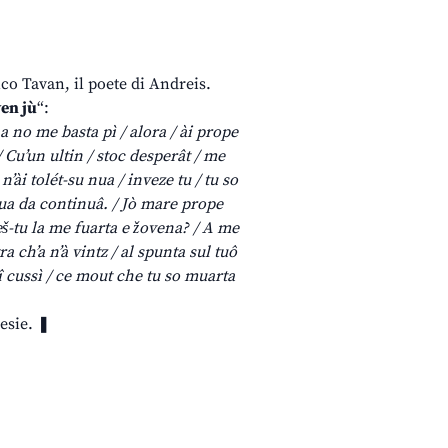
ico Tavan, il poete di Andreis.
ven jù
“:
 a no me basta pì / alora / ài prope
 / Cu’un ultin / stoc desperât / me
n’ài tolét-su nua / inveze tu / tu so
a vua da continuâ. / Jò mare prope
teš-tu la me fuarta e žovena? / A me
a ch’a n’à vintz / al spunta sul tuô
rî cussì / ce mout che tu so muarta
esie. ❚