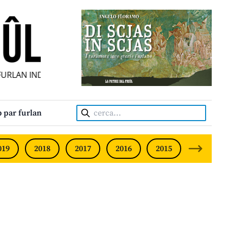
RLAN INDIPENDENT • INDEPENDENT FRIULIAN MONTHLY • 
Cerca:
 par furlan
019
2018
2017
2016
2015
2014