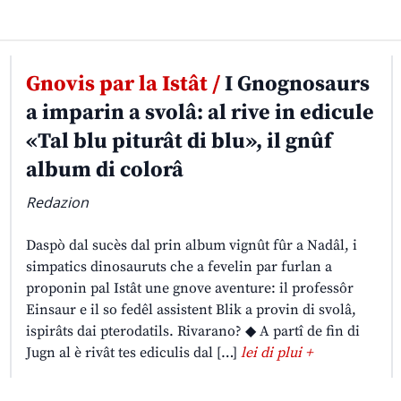
Gnovis par la Istât /
I Gnognosaurs
a imparin a svolâ: al rive in edicule
«Tal blu piturât di blu», il gnûf
album di colorâ
Redazion
Daspò dal sucès dal prin album vignût fûr a Nadâl, i
simpatics dinosauruts che a fevelin par furlan a
proponin pal Istât une gnove aventure: il professôr
Einsaur e il so fedêl assistent Blik a provin di svolâ,
ispirâts dai pterodatils. Rivarano? ◆ A partî de fin di
Jugn al è rivât tes ediculis dal […]
lei di plui +