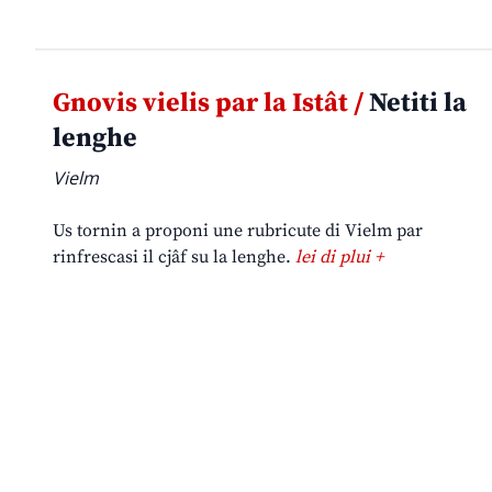
Gnovis vielis par la Istât /
Netiti la
lenghe
Vielm
Us tornin a proponi une rubricute di Vielm par
rinfrescasi il cjâf su la lenghe.
lei di plui +