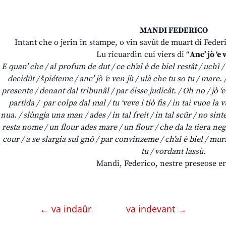
MANDI FEDERICO
Intant che o jerin in stampe, o vin savût de muart di Feder
Lu ricuardìn cui viers di “
Anc’ jò ‘e 
E quan’ che / al profum de dut / ce ch’al è de biel restât / uchì /
decidût / špiéteme / anc’ jò ‘e ven jù / ulà che tu so tu / mare.
presente / denant dal tribunâl / par éisse judicât. / Oh no / jò ‘e 
partida / par colpa dal mal / tu ‘veve i tiò fis / in tai vuoe l
nua. / slùngja una man / ades / in tal freit / in tal scûr / no sin
resta nome / un flour ades mare / un flour / che da la tiera negr
cour / a se slargia sul gnô / par convinzeme / ch’al è biel / mu
tu / vordant lassù.
Mandi, Federico, nestre preseose er
← va indaûr
va indevant →