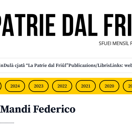
SFUEI MENSÎL FU
in
Dulà cjatâ “La Patrie dal Friûl”
Publicazions/Libris
Links: web
2024
2023
2022
2021
2020
2
Mandi Federico
............