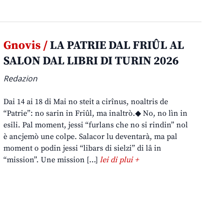
Gnovis /
LA PATRIE DAL FRIÛL AL
SALON DAL LIBRI DI TURIN 2026
Redazion
Dai 14 ai 18 di Mai no steit a cirînus, noaltris de
“Patrie”: no sarin in Friûl, ma inaltrò.◆ No, no lìn in
esili. Pal moment, jessi “furlans che no si rindin” nol
è ancjemò une colpe. Salacor lu deventarà, ma pal
moment o podin jessi “libars di sielzi” di lâ in
“mission”. Une mission […]
lei di plui +