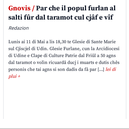
Gnovis /
Par che il popul furlan al
salti fûr dal taramot cul cjâf e vîf
Redazion
Lunis ai 11 di Mai a lis 18,30 te Glesie di Sante Marie
sul Cjiscjel di Udin. Glesie Furlane, cun la Arcidiocesi
di Udine e Clape di Culture Patrie dal Friûl a 50 agns
dal taramot o volìn ricuardâ ducj i muarts e dutis chês
personis che tai agns si son dadis da fâ par […]
lei di
plui +