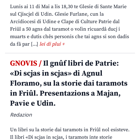
Lunis ai 11 di Mai a lis 18,30 te Glesie di Sante Marie
sul Cjiscjel di Udin. Glesie Furlane, cun la
Arcidiocesi di Udine e Clape di Culture Patrie dal
Friûl a 50 agns dal taramot o volìn ricuardâ ducj i
muarts e dutis chês personis che tai agns si son dadis
da fâ par […]
lei di plui +
GNOVIS /
Il gnûf libri de Patrie:
«Di scjas in scjas» di Agnul
Floramo, su la storie dai taramots
in Friûl. Presentazions a Majan,
Pavie e Udin.
Redazion
Un libri su la storie dai taramots in Friûl nol esisteve.
Il libri «Di scjas in scjas, i taramots inte storie