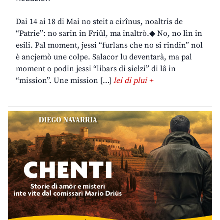
Dai 14 ai 18 di Mai no steit a cirînus, noaltris de
“Patrie”: no sarin in Friûl, ma inaltrò.◆ No, no lìn in
esili. Pal moment, jessi “furlans che no si rindin” nol
è ancjemò une colpe. Salacor lu deventarà, ma pal
moment o podin jessi “libars di sielzi” di lâ in
“mission”. Une mission […]
lei di plui +