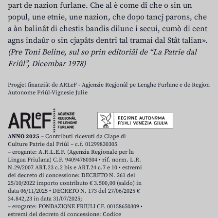
part de nazion furlane. Che al è come dî che o sin un
popul, une etnie, une nazion, che dopo tancj parons, che
a àn balinât di chestis bandis dilunc i secui, cumò di cent
agns indaûr o sin cjapâts dentri tal tramai dal Stât talian».
(Pre Toni Beline, sul so prin editoriâl de “La Patrie dal
Friûl”, Dicembar 1978)
Progjet finanziât de ARLeF - Agjenzie Regjonâl pe Lenghe Furlane e de Regjon
Autonome Friûl-Vignesie Julie
ANNO 2025
– Contributi ricevuti da Clape di
Culture Patrie dal Friûl – c.f. 01299830305
– erogante: A.R.L.E.F. (Agenzia Regionale per la
Lingua Friulana) C.F. 94094780304 • rif. norm. L.R.
N.29/2007 ART.23 c.2 bis e ART.24 c.7 e 10 • estremi
del decreto di concessione: DECRETO N. 261 del
25/10/2022 importo contributo € 3.500,00 (saldo) in
data 06/11/2025 • DECRETO N. 173 del 27/06/2025 €
34.842,23 in data 31/07/2025;
– erogante: FONDAZIONE FRIULI CF. 00158650309 •
estremi del decreto di concessione: Codice