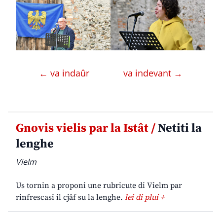
← va indaûr
va indevant →
Gnovis vielis par la Istât /
Netiti la
lenghe
Vielm
Us tornin a proponi une rubricute di Vielm par
rinfrescasi il cjâf su la lenghe.
lei di plui +