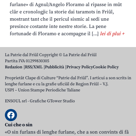
furlane» di Agnul/Angelo Floramo al ripasse in mût
clâr e cronologjic la storie dai taramots in Friûl,
mostrant tant che il pericul sismic al sedi une
presince costante inte nestre storie. La pene
fortunade di Floramo e acompagne il […]
lei di plui +
La Patrie dal Friûl Copyright © La Patrie dal Friûl
Partita IVA 01299830305
Redazion
RSS/XML
Pubblicità
Privacy Policy
Cookie Policy
Proprietât Clape di Culture “Patrie dal Friûl”. I articui a son scrits in
lenghe furlane e cu la grafie uficiâl de Regjon Friûl – V.J.
USPI – Union Stampe Periodiche Taliane
ENSOUL srl
-
Grafiche GTower Studio
Cui che o sin
«O sin furlans di lenghe furlane, che a son convints di fâ