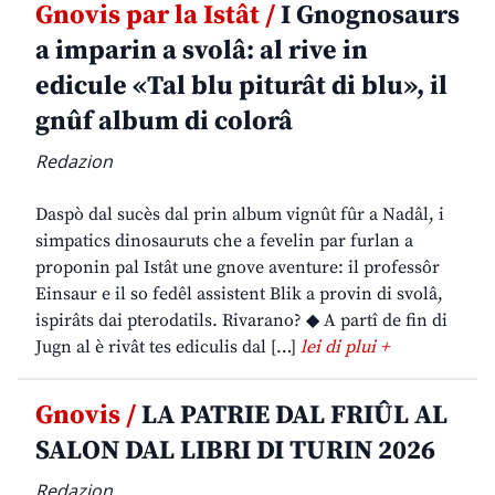
Gnovis par la Istât /
I Gnognosaurs
a imparin a svolâ: al rive in
edicule «Tal blu piturât di blu», il
gnûf album di colorâ
Redazion
Daspò dal sucès dal prin album vignût fûr a Nadâl, i
simpatics dinosauruts che a fevelin par furlan a
proponin pal Istât une gnove aventure: il professôr
Einsaur e il so fedêl assistent Blik a provin di svolâ,
ispirâts dai pterodatils. Rivarano? ◆ A partî de fin di
Jugn al è rivât tes ediculis dal […]
lei di plui +
Gnovis /
LA PATRIE DAL FRIÛL AL
SALON DAL LIBRI DI TURIN 2026
Redazion