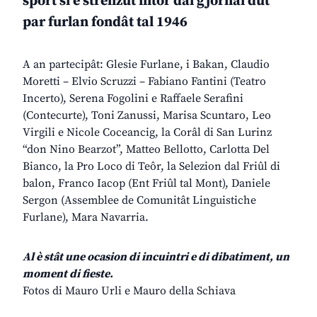
sport si è strenzût intor dal gjornâl dut
par furlan fondât tal 1946
A an partecipât: Glesie Furlane, i Bakan, Claudio
Moretti – Elvio Scruzzi – Fabiano Fantini (Teatro
Incerto), Serena Fogolini e Raffaele Serafini
(Contecurte), Toni Zanussi, Marisa Scuntaro, Leo
Virgili e Nicole Coceancig, la Corâl di San Lurinz
“don Nino Bearzot”, Matteo Bellotto, Carlotta Del
Bianco, la Pro Loco di Teôr, la Selezion dal Friûl di
balon, Franco Iacop (Ent Friûl tal Mont), Daniele
Sergon (Assemblee de Comunitât Linguistiche
Furlane), Mara Navarria.
Al è stât une ocasion di incuintri e di dibatiment, un
moment di fieste.
Fotos di Mauro Urli e Mauro della Schiava