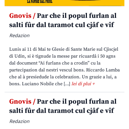
Gnovis /
Par che il popul furlan al
salti fûr dal taramot cul cjâf e vîf
Redazion
Lunis ai 11 di Mai te Glesie di Sante Marie sul Cjiscjel
di Udin, si è tignude la messe par ricuardâ i 50 agns
dal document “Ai furlans che a crodin” cu la
partecipazion dal nestri vescul bons. Riccardo Lamba
che al à presiedude la celebrazion. Un grazie a lui, a
bons. Luciano Nobile che […]
lei di plui +
Gnovis /
Par che il popul furlan al
salti fûr dal taramot cul cjâf e vîf
Redazion