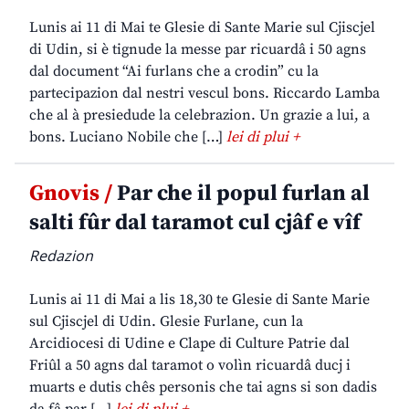
Lunis ai 11 di Mai te Glesie di Sante Marie sul Cjiscjel
di Udin, si è tignude la messe par ricuardâ i 50 agns
dal document “Ai furlans che a crodin” cu la
partecipazion dal nestri vescul bons. Riccardo Lamba
che al à presiedude la celebrazion. Un grazie a lui, a
bons. Luciano Nobile che […]
lei di plui +
Gnovis /
Par che il popul furlan al
salti fûr dal taramot cul cjâf e vîf
Redazion
Lunis ai 11 di Mai a lis 18,30 te Glesie di Sante Marie
sul Cjiscjel di Udin. Glesie Furlane, cun la
Arcidiocesi di Udine e Clape di Culture Patrie dal
Friûl a 50 agns dal taramot o volìn ricuardâ ducj i
muarts e dutis chês personis che tai agns si son dadis