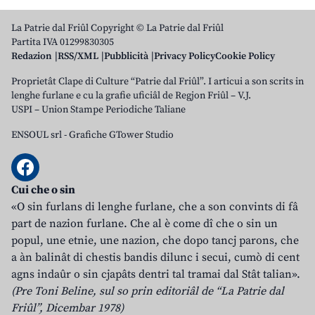
La Patrie dal Friûl Copyright © La Patrie dal Friûl
Partita IVA 01299830305
Redazion
RSS/XML
Pubblicità
Privacy Policy
Cookie Policy
Proprietât Clape di Culture “Patrie dal Friûl”. I articui a son scrits in
lenghe furlane e cu la grafie uficiâl de Regjon Friûl – V.J.
USPI – Union Stampe Periodiche Taliane
ENSOUL srl
-
Grafiche GTower Studio
Cui che o sin
«O sin furlans di lenghe furlane, che a son convints di fâ
part de nazion furlane. Che al è come dî che o sin un
popul, une etnie, une nazion, che dopo tancj parons, che
a àn balinât di chestis bandis dilunc i secui, cumò di cent
agns indaûr o sin cjapâts dentri tal tramai dal Stât talian».
(Pre Toni Beline, sul so prin editoriâl de “La Patrie dal
Friûl”, Dicembar 1978)