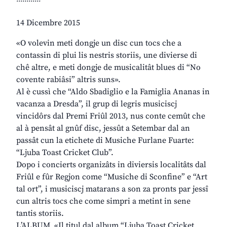
14 Dicembre 2015
«O volevin meti dongje un disc cun tocs che a
contassin di plui lis nestris storiis, une divierse di
chê altre, e meti dongje de musicalitât blues di “No
covente rabiâsi” altris suns».
Al è cussì che “Aldo Sbadiglio e la Famiglia Ananas in
vacanza a Dresda”, il grup di legris musiciscj
vincidôrs dal Premi Friûl 2013, nus conte cemût che
al à pensât al gnûf disc, jessût a Setembar dal an
passât cun la etichete di Musiche Furlane Fuarte:
“Ljuba Toast Cricket Club”.
Dopo i concierts organizâts in diviersis localitâts dal
Friûl e fûr Regjon come “Musiche di Sconfine” e “Art
tal ort”, i musiciscj matarans a son za pronts par jessî
cun altris tocs che come simpri a metint in sene
tantis storiis.
L’ALBUM_«Il titul dal album “Ljuba Toast Cricket