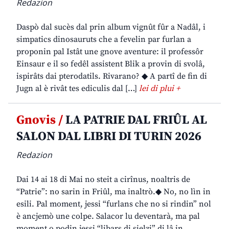
Redazion
Daspò dal sucès dal prin album vignût fûr a Nadâl, i
simpatics dinosauruts che a fevelin par furlan a
proponin pal Istât une gnove aventure: il professôr
Einsaur e il so fedêl assistent Blik a provin di svolâ,
ispirâts dai pterodatils. Rivarano? ◆ A partî de fin di
Jugn al è rivât tes ediculis dal […]
lei di plui +
Gnovis /
LA PATRIE DAL FRIÛL AL
SALON DAL LIBRI DI TURIN 2026
Redazion
Dai 14 ai 18 di Mai no steit a cirînus, noaltris de
“Patrie”: no sarin in Friûl, ma inaltrò.◆ No, no lìn in
esili. Pal moment, jessi “furlans che no si rindin” nol
è ancjemò une colpe. Salacor lu deventarà, ma pal
moment o podin jessi “libars di sielzi” di lâ in