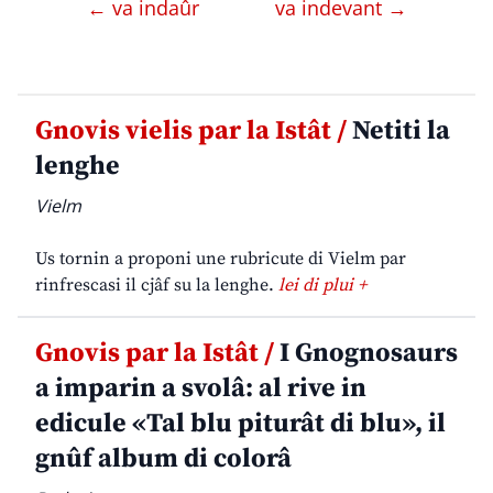
← va indaûr
va indevant →
Gnovis vielis par la Istât /
Netiti la
lenghe
Vielm
Us tornin a proponi une rubricute di Vielm par
rinfrescasi il cjâf su la lenghe.
lei di plui +
Gnovis par la Istât /
I Gnognosaurs
a imparin a svolâ: al rive in
edicule «Tal blu piturât di blu», il
gnûf album di colorâ