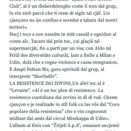
Club”, al è un disberdelenghe come il non dal grup,
lu vin sielt parcè che ti reste di sigûr tal cjâf. Lis
cjançons no àn confins e soredut a tabain dal nestri
teritori».
Ducj i tocs a son nassûts in mût casuâl e ognidun al
conte alc. Tacant dal prin toc, cui glaçûi tal
supermarcjât, fin a partî par un viaç cun Aldo tal
Friûl des diversitâts culturâi, lant a finîle a Milan e
Udin, dulà che e regne violence e casse integrazion.
E daspò Fabian Riz, guru spirituâl dal grup, al
interprete “Sborfadôr”.
LA RESISTENCE DAI ZOVINS_Un altri toc al è
“Levante”. «Al è un toc plen di resistence. La
resistence cuotidiane dai zovins in dì di vuê. Cheste
cjançon e je realizade in stîl folk cu las vôs dal “Coro
popolare della resistenza” che o vin cognossut
midiant dai amîs dal circul Misskappa di Udin».
L’album al finìs cun “Živjeli S.p.A”, omazant ancjemò