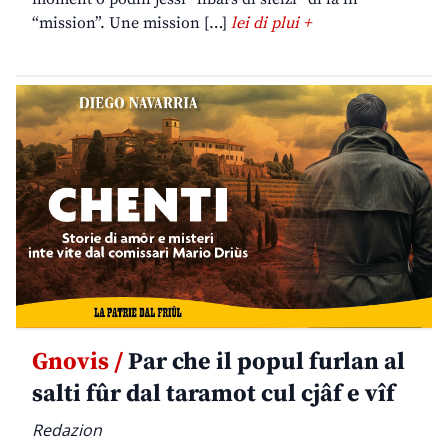
“mission”. Une mission […]
lei di plui +
Gnovis /
Par che il popul furlan al
salti fûr dal taramot cul cjâf e vîf
Redazion