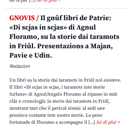
da fâ par […]
lei di plui +
GNOVIS /
Il gnûf libri de Patrie:
«Di scjas in scjas» di Agnul
Floramo, su la storie dai taramots
in Friûl. Presentazions a Majan,
Pavie e Udin.
Redazion
Un libri su la storie dai taramots in Friûl nol esisteve.
Il libri «Di scjas in scjas, i taramots inte storie
furlane» di Agnul/Angelo Floramo al ripasse in mût
clâr e cronologjic la storie dai taramots in Friûl,
mostrant tant che il pericul sismic al sedi une
presince costante inte nestre storie. La pene
fortunade di Floramo e acompagne il […]
lei di plui +