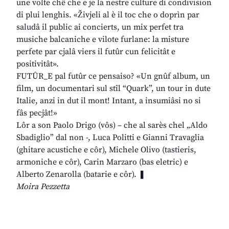
une volte chê che e je la nestre culture di condivision
di plui lenghis. «Živjeli al è il toc che o doprìn par
saludâ il public ai concierts, un mix perfet tra
musiche balcaniche e vilote furlane: la misture
perfete par cjalâ viers il futûr cun felicitât e
positivitât».
FUTÛR_E pal futûr ce pensaiso? «Un gnûf album, un
film, un documentari sul stîl “Quark”, un tour in dute
Italie, anzi in dut il mont! Intant, a insumiâsi no si
fâs pecjât!»
Lôr a son Paolo Drigo (vôs) – che al sarès chel „Aldo
Sbadiglio” dal non -, Luca Politti e Gianni Travaglia
(ghitare acustiche e côr), Michele Olivo (tastieris,
armoniche e côr), Carin Marzaro (bas eletric) e
Alberto Zenarolla (batarie e côr). ❚
Moira Pezzetta