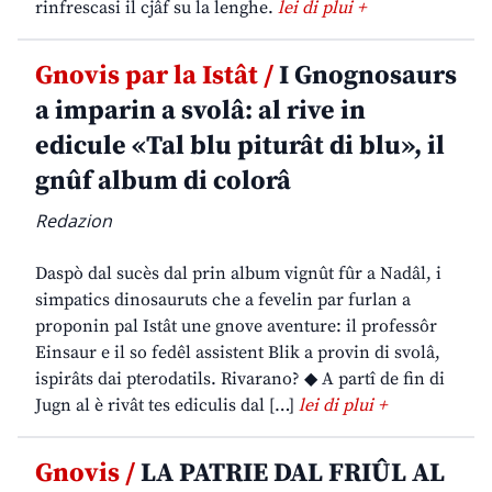
rinfrescasi il cjâf su la lenghe.
lei di plui +
Gnovis par la Istât /
I Gnognosaurs
a imparin a svolâ: al rive in
edicule «Tal blu piturât di blu», il
gnûf album di colorâ
Redazion
Daspò dal sucès dal prin album vignût fûr a Nadâl, i
simpatics dinosauruts che a fevelin par furlan a
proponin pal Istât une gnove aventure: il professôr
Einsaur e il so fedêl assistent Blik a provin di svolâ,
ispirâts dai pterodatils. Rivarano? ◆ A partî de fin di
Jugn al è rivât tes ediculis dal […]
lei di plui +
Gnovis /
LA PATRIE DAL FRIÛL AL