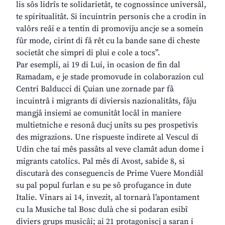
lis sôs lidrîs te solidarietât, te cognossince universâl,
te spiritualitât. Si incuintrin personis che a crodin in
valôrs reâi e a tentin di promoviju ancje se a somein
fûr mode, cirint di fâ rêt cu la bande sane di cheste
societât che simpri di plui e cole a tocs”.
Par esempli, ai 19 di Lui, in ocasion de fin dal
Ramadam, e je stade promovude in colaborazion cul
Centri Balducci di Çuian une zornade par fâ
incuintrâ i migrants di diviersis nazionalitâts, fâju
mangjâ insiemi ae comunitât locâl in maniere
multietniche e resonâ ducj unîts su pes prospetivis
des migrazions. Une rispueste indirete al Vescul di
Udin che tai mês passâts al veve clamât adun dome i
migrants catolics. Pal mês di Avost, sabide 8, si
discutarà des conseguencis de Prime Vuere Mondiâl
su pal popul furlan e su pe sô profugance in dute
Italie. Vinars ai 14, invezit, al tornarà l’apontament
cu la Musiche tal Bosc dulà che si podaran esibî
diviers grups musicâi; ai 21 protagoniscj a saran i