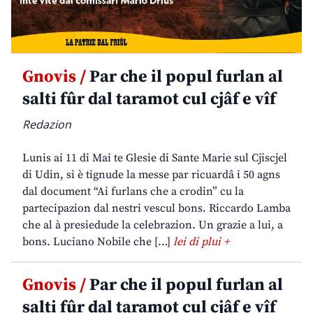
Gnovis /
Par che il popul furlan al
salti fûr dal taramot cul cjâf e vîf
Redazion
Lunis ai 11 di Mai te Glesie di Sante Marie sul Cjiscjel
di Udin, si è tignude la messe par ricuardâ i 50 agns
dal document “Ai furlans che a crodin” cu la
partecipazion dal nestri vescul bons. Riccardo Lamba
che al à presiedude la celebrazion. Un grazie a lui, a
bons. Luciano Nobile che […]
lei di plui +
Gnovis /
Par che il popul furlan al
salti fûr dal taramot cul cjâf e vîf