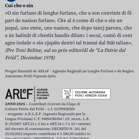
Cui che o sin
«O sin furlans di lenghe furlane, che a son convints di fâ
part de nazion furlane. Che al è come dî che o sin un
popul, une etnie, une nazion, che dopo tancj parons, che
a àn balinât di chestis bandis dilunc i secui, cumò di cent
agns indaûr o sin cjapâts dentri tal tramai dal Stât talian».
(Pre Toni Beline, sul so prin editoriâl de “La Patrie dal
Friûl”, Dicembar 1978)
Progjet finanziât de ARLeF - Agjenzie Regjonâl pe Lenghe Furlane e de Regjon
Autonome Friûl-Vignesie Julie
ANNO 2025
– Contributi ricevuti da Clape di
Culture Patrie dal Friûl – c.f. 01299830305
– erogante: A.R.L.E.F. (Agenzia Regionale per la
Lingua Friulana) C.F. 94094780304 • rif. norm. L.R.
N.29/2007 ART.23 c.2 bis e ART.24 c.7 e 10 • estremi
del decreto di concessione: DECRETO N. 261 del
25/10/2022 importo contributo € 3.500,00 (saldo) in
data 06/11/2025 • DECRETO N. 173 del 27/06/2025 €