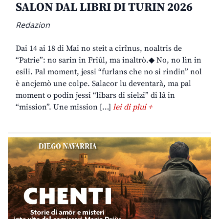
SALON DAL LIBRI DI TURIN 2026
Redazion
Dai 14 ai 18 di Mai no steit a cirînus, noaltris de
“Patrie”: no sarin in Friûl, ma inaltrò.◆ No, no lìn in
esili. Pal moment, jessi “furlans che no si rindin” nol
è ancjemò une colpe. Salacor lu deventarà, ma pal
moment o podin jessi “libars di sielzi” di lâ in
“mission”. Une mission […]
lei di plui +