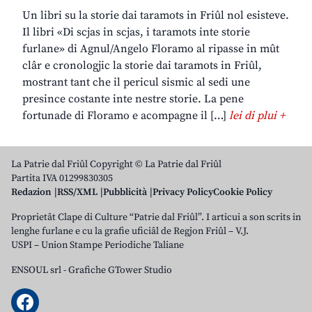
Un libri su la storie dai taramots in Friûl nol esisteve.
Il libri «Di scjas in scjas, i taramots inte storie
furlane» di Agnul/Angelo Floramo al ripasse in mût
clâr e cronologjic la storie dai taramots in Friûl,
mostrant tant che il pericul sismic al sedi une
presince costante inte nestre storie. La pene
fortunade di Floramo e acompagne il […]
lei di plui +
La Patrie dal Friûl Copyright © La Patrie dal Friûl
Partita IVA 01299830305
Redazion
RSS/XML
Pubblicità
Privacy Policy
Cookie Policy
Proprietât Clape di Culture “Patrie dal Friûl”. I articui a son scrits in
lenghe furlane e cu la grafie uficiâl de Regjon Friûl – V.J.
USPI – Union Stampe Periodiche Taliane
ENSOUL srl
-
Grafiche GTower Studio