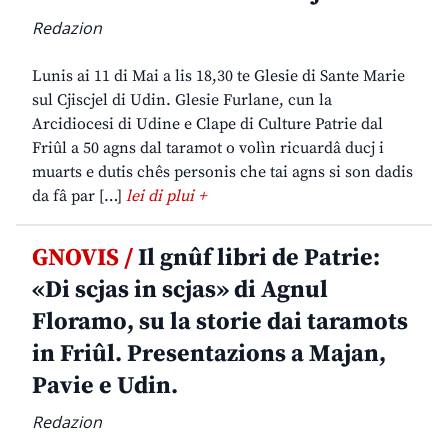
Redazion
Lunis ai 11 di Mai a lis 18,30 te Glesie di Sante Marie
sul Cjiscjel di Udin. Glesie Furlane, cun la
Arcidiocesi di Udine e Clape di Culture Patrie dal
Friûl a 50 agns dal taramot o volìn ricuardâ ducj i
muarts e dutis chês personis che tai agns si son dadis
da fâ par […]
lei di plui +
GNOVIS /
Il gnûf libri de Patrie:
«Di scjas in scjas» di Agnul
Floramo, su la storie dai taramots
in Friûl. Presentazions a Majan,
Pavie e Udin.
Redazion