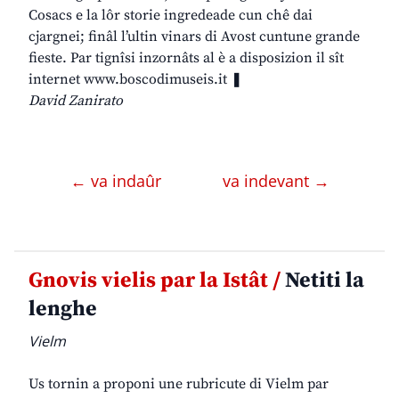
Cosacs e la lôr storie ingredeade cun chê dai
cjargnei; finâl l’ultin vinars di Avost cuntune grande
fieste. Par tignîsi inzornâts al è a disposizion il sît
internet www.boscodimuseis.it ❚
David Zanirato
← va indaûr
va indevant →
Gnovis vielis par la Istât /
Netiti la
lenghe
Vielm
Us tornin a proponi une rubricute di Vielm par