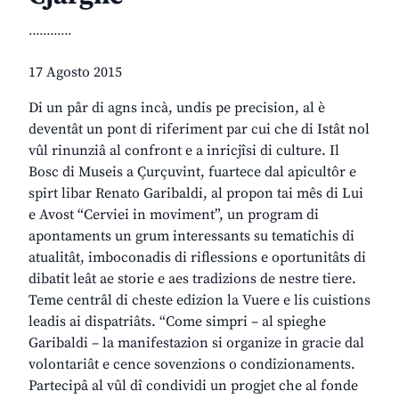
............
17 Agosto 2015
Di un pâr di agns incà, undis pe precision, al è
deventât un pont di riferiment par cui che di Istât nol
vûl rinunziâ al confront e a inricjîsi di culture. Il
Bosc di Museis a Çurçuvint, fuartece dal apicultôr e
spirt libar Renato Garibaldi, al propon tai mês di Lui
e Avost “Cerviei in moviment”, un program di
apontaments un grum interessants su tematichis di
atualitât, imboconadis di riflessions e oportunitâts di
dibatit leât ae storie e aes tradizions de nestre tiere.
Teme centrâl di cheste edizion la Vuere e lis cuistions
leadis ai dispatriâts. “Come simpri – al spieghe
Garibaldi – la manifestazion si organize in gracie dal
volontariât e cence sovenzions o condizionaments.
Partecipâ al vûl dî condividi un progjet che al fonde