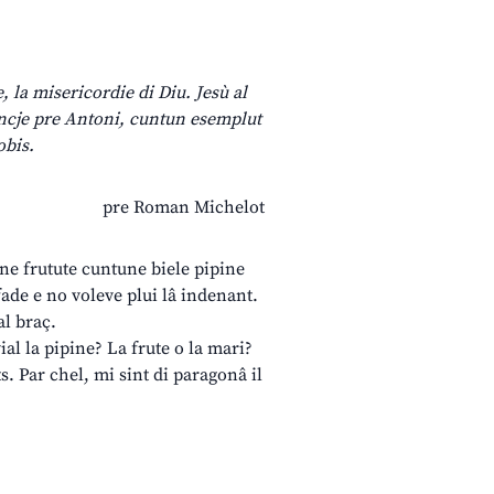
e, la misericordie di Diu. Jesù al
Ancje pre Antoni, cuntun esemplut
obis.
pre Roman Michelot
une frutute cuntune biele pipine
ufade e no voleve plui lâ indenant.
al braç.
al la pipine? La frute o la mari?
ts. Par chel, mi sint di paragonâ il