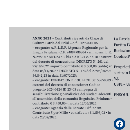
ANNO 2025
– Contributi ricevuti da Clape di
La Patrie
Culture Patrie dal Friûl – c.f. 01299830305
Partita 
– erogante: A.R.L.E.F. (Agenzia Regionale per la
Redazio
Lingua Friulana) C.F. 94094780304 • rif. norm. L.R.
Cookie P
N.29/2007 ART.23 c.2 bis e ART.24 c.7 e 10 • estremi
del decreto di concessione: DECRETO N. 261 del
25/10/2022 importo contributo € 3.500,00 (saldo) in
Proprietâ
data 06/11/2025 • DECRETO N. 173 del 27/06/2025 €
scrits in
34.842,23 in data 31/07/2025;
V.J.
– erogante: FONDAZIONE FRIULI CF. 00158650309 •
USPI – U
estremi del decreto di concessione: Codice
progetto 2024-0124 ID 23405 campagna di
sensibilizzazione giornalistica dei sindaci aderenti
ENSOUL 
all’assemblea della comunità linguistica Friulana •
contributo € 3.450,00 • in data 12/05/2025;
– erogante: Agenzia delle Entrate • rif. norm.:
Contributo 5 per Mille • contributo: € 1.593,02 • in
data 20/08/2025.