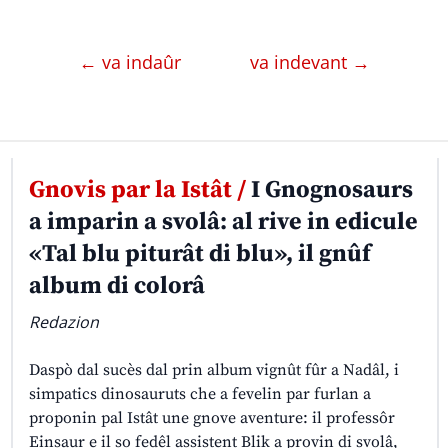
← va indaûr
va indevant →
Gnovis par la Istât /
I Gnognosaurs
a imparin a svolâ: al rive in edicule
«Tal blu piturât di blu», il gnûf
album di colorâ
Redazion
Daspò dal sucès dal prin album vignût fûr a Nadâl, i
simpatics dinosauruts che a fevelin par furlan a
proponin pal Istât une gnove aventure: il professôr
Einsaur e il so fedêl assistent Blik a provin di svolâ,