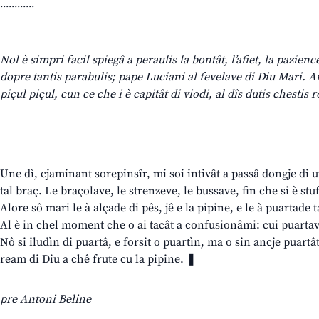
............
Nol è simpri facil spiegâ a peraulis la bontât, l’afiet, la pazienc
dopre tantis parabulis; pape Luciani al fevelave di Diu Mari. 
piçul piçul, cun ce che i è capitât di viodi, al dîs dutis chestis r
Une dì, cjaminant sorepinsîr, mi soi intivât a passâ dongje di 
tal braç. Le braçolave, le strenzeve, le bussave, fin che si è st
Alore sô mari le à alçade di pês, jê e la pipine, e le à puartade t
Al è in chel moment che o ai tacât a confusionâmi: cui puartavi
Nô si iludìn di puartâ, e forsit o puartìn, ma o sin ancje puartâ
ream di Diu a chê frute cu la pipine. ❚
pre Antoni Beline