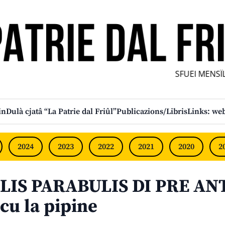
SFUEI MENSÎL 
in
Dulà cjatâ “La Patrie dal Friûl”
Publicazions/Libris
Links: web
2024
2023
2022
2021
2020
2
LIS PARABULIS DI PRE ANT
cu la pipine