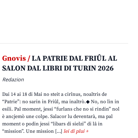
Gnovis /
LA PATRIE DAL FRIÛL AL
SALON DAL LIBRI DI TURIN 2026
Redazion
Dai 14 ai 18 di Mai no steit a cirînus, noaltris de
“Patrie”: no sarin in Friûl, ma inaltrò.◆ No, no lìn in
esili. Pal moment, jessi “furlans che no si rindin” nol
è ancjemò une colpe. Salacor lu deventarà, ma pal
moment o podin jessi “libars di sielzi” di lâ in
“mission”. Une mission […]
lei di plui +