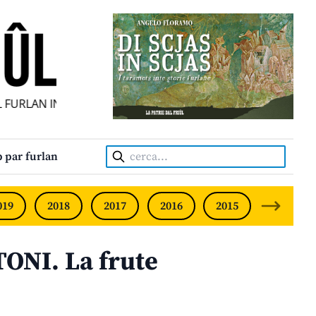
FURLAN INDIPENDENT • INDEPENDENT FRIULIAN MONTHLY •
Cerca:
 par furlan
019
2018
2017
2016
2015
2014
ONI. La frute