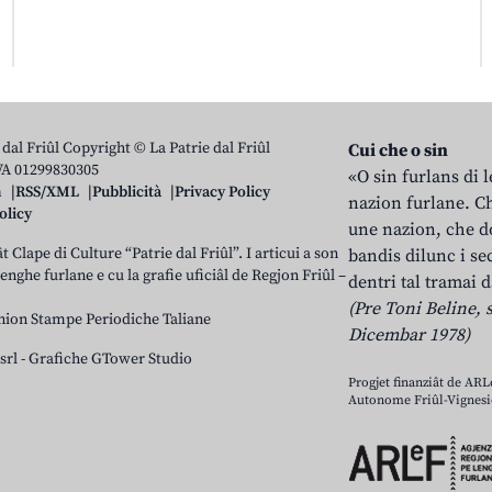
 dal Friûl Copyright © La Patrie dal Friûl
Cui che o sin
IVA 01299830305
«O sin furlans di 
n
RSS/XML
Pubblicità
Privacy Policy
nazion furlane. Ch
olicy
une nazion, che do
t Clape di Culture “Patrie dal Friûl”. I articui a son
bandis dilunc i se
 lenghe furlane e cu la grafie uficiâl de Regjon Friûl –
dentri tal tramai d
(Pre Toni Beline, s
nion Stampe Periodiche Taliane
Dicembar 1978)
srl
-
Grafiche GTower Studio
Progjet finanziât de AR
Autonome Friûl-Vignesie