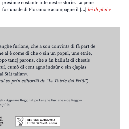
presince costante inte nestre storie. La pene
fortunade di Floramo e acompagne il […]
lei di plui +
lenghe furlane, che a son convints di fâ part de
e al è come dî che o sin un popul, une etnie,
po tancj parons, che a àn balinât di chestis
cui, cumò di cent agns indaûr o sin cjapâts
al Stât talian».
ul so prin editoriâl de “La Patrie dal Friûl”,
LeF - Agjenzie Regjonâl pe Lenghe Furlane e de Regjon
 Julie