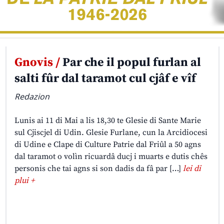
Gnovis /
Par che il popul furlan al
salti fûr dal taramot cul cjâf e vîf
Redazion
Lunis ai 11 di Mai a lis 18,30 te Glesie di Sante Marie
sul Cjiscjel di Udin. Glesie Furlane, cun la Arcidiocesi
di Udine e Clape di Culture Patrie dal Friûl a 50 agns
dal taramot o volìn ricuardâ ducj i muarts e dutis chês
personis che tai agns si son dadis da fâ par […]
lei di
plui +