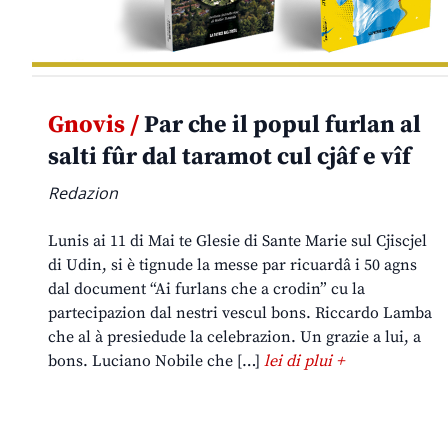
Gnovis /
Par che il popul furlan al
salti fûr dal taramot cul cjâf e vîf
Redazion
Lunis ai 11 di Mai te Glesie di Sante Marie sul Cjiscjel
di Udin, si è tignude la messe par ricuardâ i 50 agns
dal document “Ai furlans che a crodin” cu la
partecipazion dal nestri vescul bons. Riccardo Lamba
che al à presiedude la celebrazion. Un grazie a lui, a
bons. Luciano Nobile che […]
lei di plui +