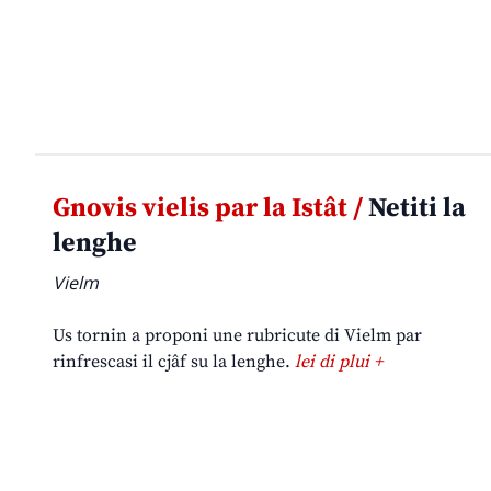
Gnovis vielis par la Istât /
Netiti la
lenghe
Vielm
Us tornin a proponi une rubricute di Vielm par
rinfrescasi il cjâf su la lenghe.
lei di plui +