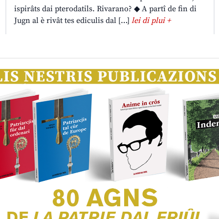
ispirâts dai pterodatils. Rivarano? ◆ A partî de fin di
Jugn al è rivât tes ediculis dal […]
lei di plui +