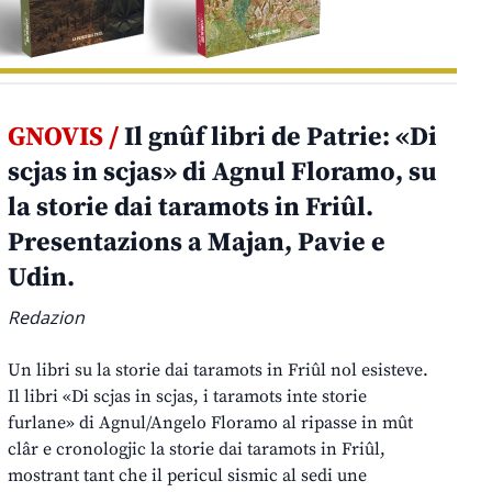
GNOVIS /
Il gnûf libri de Patrie: «Di
scjas in scjas» di Agnul Floramo, su
la storie dai taramots in Friûl.
Presentazions a Majan, Pavie e
Udin.
Redazion
Un libri su la storie dai taramots in Friûl nol esisteve.
Il libri «Di scjas in scjas, i taramots inte storie
furlane» di Agnul/Angelo Floramo al ripasse in mût
clâr e cronologjic la storie dai taramots in Friûl,
mostrant tant che il pericul sismic al sedi une