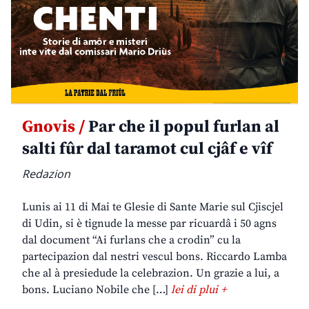
Gnovis /
Par che il popul furlan al
salti fûr dal taramot cul cjâf e vîf
Redazion
Lunis ai 11 di Mai te Glesie di Sante Marie sul Cjiscjel
di Udin, si è tignude la messe par ricuardâ i 50 agns
dal document “Ai furlans che a crodin” cu la
partecipazion dal nestri vescul bons. Riccardo Lamba
che al à presiedude la celebrazion. Un grazie a lui, a
bons. Luciano Nobile che […]
lei di plui +