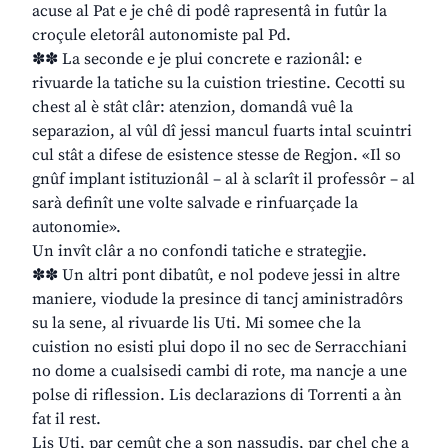
acuse al Pat e je chê di podê rapresentâ in futûr la
croçule eletorâl autonomiste pal Pd.
✽✽ La seconde e je plui concrete e razionâl: e
rivuarde la tatiche su la cuistion triestine. Cecotti su
chest al è stât clâr: atenzion, domandâ vuê la
separazion, al vûl dî jessi mancul fuarts intal scuintri
cul stât a difese de esistence stesse de Regjon. «Il so
gnûf implant istituzionâl – al à sclarît il professôr – al
sarà definît une volte salvade e rinfuarçade la
autonomie».
Un invît clâr a no confondi tatiche e strategjie.
✽✽ Un altri pont dibatût, e nol podeve jessi in altre
maniere, viodude la presince di tancj aministradôrs
su la sene, al rivuarde lis Uti. Mi somee che la
cuistion no esisti plui dopo il no sec de Serracchiani
no dome a cualsisedi cambi di rote, ma nancje a une
polse di riflession. Lis declarazions di Torrenti a àn
fat il rest.
Lis Uti, par cemût che a son nassudis, par chel che a