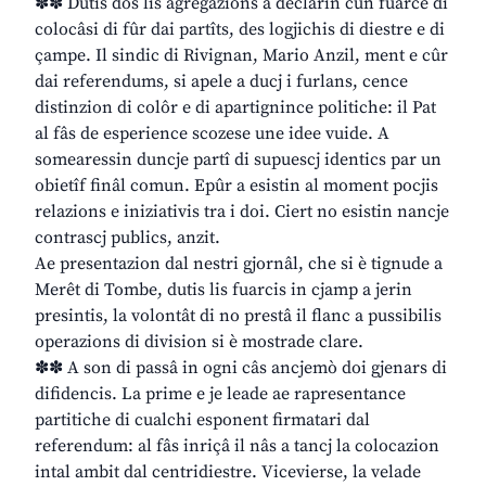
✽✽ Dutis dôs lis agregazions a declarin cun fuarce di
colocâsi di fûr dai partîts, des logjichis di diestre e di
çampe. Il sindic di Rivignan, Mario Anzil, ment e cûr
dai referendums, si apele a ducj i furlans, cence
distinzion di colôr e di apartignince politiche: il Pat
al fâs de esperience scozese une idee vuide. A
somearessin duncje partî di supuescj identics par un
obietîf finâl comun. Epûr a esistin al moment pocjis
relazions e iniziativis tra i doi. Ciert no esistin nancje
contrascj publics, anzit.
Ae presentazion dal nestri gjornâl, che si è tignude a
Merêt di Tombe, dutis lis fuarcis in cjamp a jerin
presintis, la volontât di no prestâ il flanc a pussibilis
operazions di division si è mostrade clare.
✽✽ A son di passâ in ogni câs ancjemò doi gjenars di
difidencis. La prime e je leade ae rapresentance
partitiche di cualchi esponent firmatari dal
referendum: al fâs inriçâ il nâs a tancj la colocazion
intal ambit dal centridiestre. Vicevierse, la velade