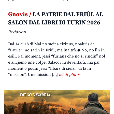
Gnovis /
LA PATRIE DAL FRIÛL AL
SALON DAL LIBRI DI TURIN 2026
Redazion
Dai 14 ai 18 di Mai no steit a cirînus, noaltris de
“Patrie”: no sarin in Friûl, ma inaltrò.◆ No, no lìn in
esili. Pal moment, jessi “furlans che no si rindin” nol
è ancjemò une colpe. Salacor lu deventarà, ma pal
moment o podin jessi “libars di sielzi” di lâ in
“mission”. Une mission […]
lei di plui +