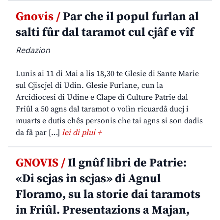
Gnovis /
Par che il popul furlan al
salti fûr dal taramot cul cjâf e vîf
Redazion
Lunis ai 11 di Mai a lis 18,30 te Glesie di Sante Marie
sul Cjiscjel di Udin. Glesie Furlane, cun la
Arcidiocesi di Udine e Clape di Culture Patrie dal
Friûl a 50 agns dal taramot o volìn ricuardâ ducj i
muarts e dutis chês personis che tai agns si son dadis
da fâ par […]
lei di plui +
GNOVIS /
Il gnûf libri de Patrie:
«Di scjas in scjas» di Agnul
Floramo, su la storie dai taramots
in Friûl. Presentazions a Majan,