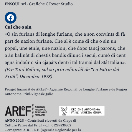
ENSOUL srl
-
Grafiche GTower Studio
Cui che o sin
«O sin furlans di lenghe furlane, che a son convints di fâ
part de nazion furlane. Che al è come dî che o sin un
popul, une etnie, une nazion, che dopo tancj parons, che
a àn balinât di chestis bandis dilunc i secui, cumò di cent
agns indaûr o sin cjapâts dentri tal tramai dal Stât talian».
(Pre Toni Beline, sul so prin editoriâl de “La Patrie dal
Friûl”, Dicembar 1978)
Progjet finanziât de ARLeF - Agjenzie Regjonâl pe Lenghe Furlane e de Regjon
Autonome Friûl-Vignesie Julie
ANNO 2025
– Contributi ricevuti da Clape di
Culture Patrie dal Friûl – c.f. 01299830305
– erogante: A.R.L.E.F. (Agenzia Regionale per la