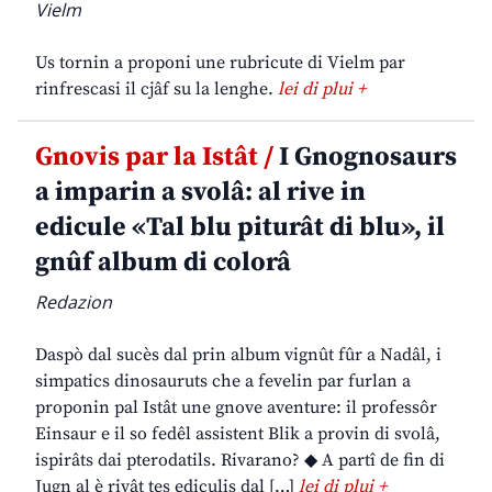
Vielm
Us tornin a proponi une rubricute di Vielm par
rinfrescasi il cjâf su la lenghe.
lei di plui +
Gnovis par la Istât /
I Gnognosaurs
a imparin a svolâ: al rive in
edicule «Tal blu piturât di blu», il
gnûf album di colorâ
Redazion
Daspò dal sucès dal prin album vignût fûr a Nadâl, i
simpatics dinosauruts che a fevelin par furlan a
proponin pal Istât une gnove aventure: il professôr
Einsaur e il so fedêl assistent Blik a provin di svolâ,
ispirâts dai pterodatils. Rivarano? ◆ A partî de fin di
Jugn al è rivât tes ediculis dal […]
lei di plui +