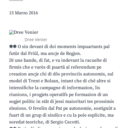
15 Marzo 2016
Dree Venier
✽✽ O sin devant di doi moments impuartants pal
futûr dal Friûl, ma ancje de Regjon.
Di une bande, di fat, e va indevant la racuelte di
firmis che e varès di puartâ al referendum pe
creazion ancje chi di dôs provinciis autonomis, sul
model di Trent e Bolzan, intant che di chê altre si
intensifiche la campagne di informazion, lis
riunions, i progjets operatîfs pe formazion di un
sogjet politic in stât di jessi maioritari tes prossimis
elezions. O fevelìn dal Pat pe autonomie, sostignût a
fuart di un grup di sindics e cu la poie esplicite, ma
soredut teoriche, di Sergio Cecotti.