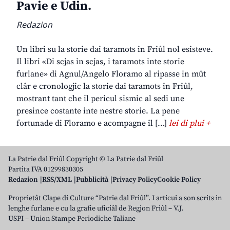
Pavie e Udin.
Redazion
Un libri su la storie dai taramots in Friûl nol esisteve.
Il libri «Di scjas in scjas, i taramots inte storie
furlane» di Agnul/Angelo Floramo al ripasse in mût
clâr e cronologjic la storie dai taramots in Friûl,
mostrant tant che il pericul sismic al sedi une
presince costante inte nestre storie. La pene
fortunade di Floramo e acompagne il […]
lei di plui +
La Patrie dal Friûl Copyright © La Patrie dal Friûl
Partita IVA 01299830305
Redazion
RSS/XML
Pubblicità
Privacy Policy
Cookie Policy
Proprietât Clape di Culture “Patrie dal Friûl”. I articui a son scrits in
lenghe furlane e cu la grafie uficiâl de Regjon Friûl – V.J.
USPI – Union Stampe Periodiche Taliane