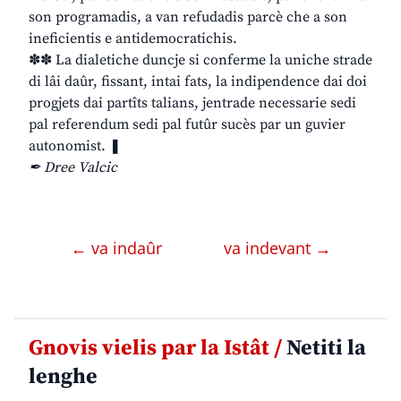
son programadis, a van refudadis parcè che a son
ineficientis e antidemocratichis.
✽✽ La dialetiche duncje si conferme la uniche strade
di lâi daûr, fissant, intai fats, la indipendence dai doi
progjets dai partîts talians, jentrade necessarie sedi
pal referendum sedi pal futûr sucès par un guvier
autonomist. ❚
✒ Dree Valcic
← va indaûr
va indevant →
Gnovis vielis par la Istât /
Netiti la
lenghe