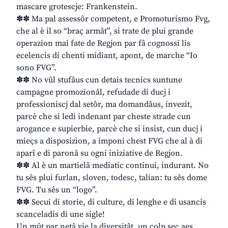
mascare grotescje: Frankenstein.
✽✽ Ma pal assessôr competent, e Promoturismo Fvg,
che al è il so “braç armât”, si trate de plui grande
operazion mai fate de Regjon par fâ cognossi lis
ecelencis di chenti midiant, apont, de marche “Io
sono FVG”.
✽✽ No vûl stufâus cun detais tecnics suntune
campagne promozionâl, refudade di ducj i
professioniscj dal setôr, ma domandâus, invezit,
parcè che si ledi indenant par cheste strade cun
arogance e supierbie, parcè che si insist, cun ducj i
mieçs a disposizion, a imponi chest FVG che al à di
aparî e di paronâ su ogni iniziative de Regjon.
✽✽ Al è un martielâ mediatic continui, indurant. No
tu sês plui furlan, sloven, todesc, talian: tu sês dome
FVG. Tu sês un “logo”.
✽✽ Secui di storie, di culture, di lenghe e di usancis
scanceladis di une sigle!
Un mût par netâ vie la diversitât, un colp sec aes