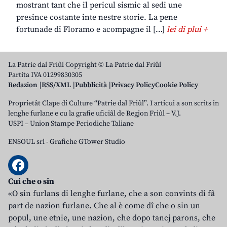
mostrant tant che il pericul sismic al sedi une
presince costante inte nestre storie. La pene
fortunade di Floramo e acompagne il […]
lei di plui +
La Patrie dal Friûl Copyright © La Patrie dal Friûl
Partita IVA 01299830305
Redazion
RSS/XML
Pubblicità
Privacy Policy
Cookie Policy
Proprietât Clape di Culture “Patrie dal Friûl”. I articui a son scrits in
lenghe furlane e cu la grafie uficiâl de Regjon Friûl – V.J.
USPI – Union Stampe Periodiche Taliane
ENSOUL srl
-
Grafiche GTower Studio
Cui che o sin
«O sin furlans di lenghe furlane, che a son convints di fâ
part de nazion furlane. Che al è come dî che o sin un
popul, une etnie, une nazion, che dopo tancj parons, che