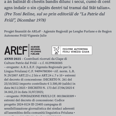
a àn balinât di chestis bandis dilunc i secui, cumò di cent
agns indaûr o sin cjapâts dentri tal tramai dal Stât talian».
(Pre Toni Beline, sul so prin editoriâl de “La Patrie dal
Friûl”, Dicembar 1978)
Progjet finanziât de ARLeF - Agjenzie Regjonâl pe Lenghe Furlane e de Regjon
Autonome Friûl-Vignesie Julie
ANNO 2025
– Contributi ricevuti da Clape di
Culture Patrie dal Friûl – c.f. 01299830305
– erogante: A.R.L.E.F. (Agenzia Regionale per la
Lingua Friulana) C.F. 94094780304 • rif. norm. L.R.
N.29/2007 ART.23 c.2 bis e ART.24 c.7 e 10 • estremi
del decreto di concessione: DECRETO N. 261 del
25/10/2022 importo contributo € 3.500,00 (saldo) in
data 06/11/2025 • DECRETO N. 173 del 27/06/2025 €
34.842,23 in data 31/07/2025;
– erogante: FONDAZIONE FRIULI CF. 00158650309 •
estremi del decreto di concessione: Codice
progetto 2024-0124 ID 23405 campagna di
sensibilizzazione giornalistica dei sindaci aderenti
all’assemblea della comunità linguistica Friulana •