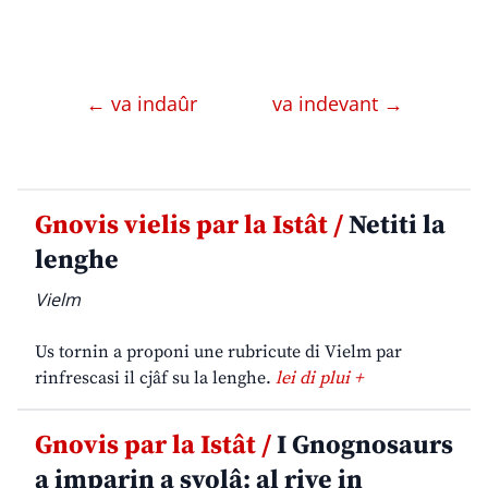
← va indaûr
va indevant →
Gnovis vielis par la Istât /
Netiti la
lenghe
Vielm
Us tornin a proponi une rubricute di Vielm par
rinfrescasi il cjâf su la lenghe.
lei di plui +
Gnovis par la Istât /
I Gnognosaurs
a imparin a svolâ: al rive in