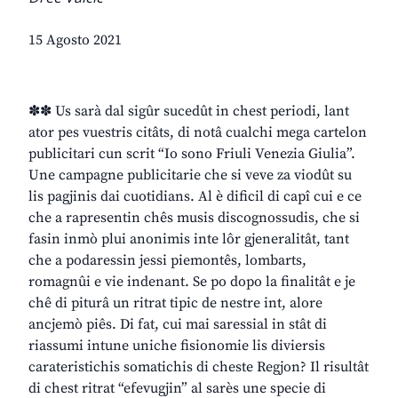
15 Agosto 2021
✽✽ Us sarà dal sigûr sucedût in chest periodi, lant
ator pes vuestris citâts, di notâ cualchi mega cartelon
publicitari cun scrit “Io sono Friuli Venezia Giulia”.
Une campagne publicitarie che si veve za viodût su
lis pagjinis dai cuotidians. Al è dificil di capî cui e ce
che a rapresentin chês musis discognossudis, che si
fasin inmò plui anonimis inte lôr gjeneralitât, tant
che a podaressin jessi piemontês, lombarts,
romagnûi e vie indenant. Se po dopo la finalitât e je
chê di piturâ un ritrat tipic de nestre int, alore
ancjemò piês. Di fat, cui mai saressial in stât di
riassumi intune uniche fisionomie lis diviersis
carateristichis somatichis di cheste Regjon? Il risultât
di chest ritrat “efevugjin” al sarès une specie di