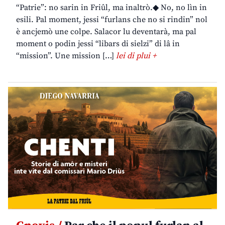
“Patrie”: no sarin in Friûl, ma inaltrò.◆ No, no lìn in
esili. Pal moment, jessi “furlans che no si rindin” nol
è ancjemò une colpe. Salacor lu deventarà, ma pal
moment o podin jessi “libars di sielzi” di lâ in
“mission”. Une mission […]
lei di plui +