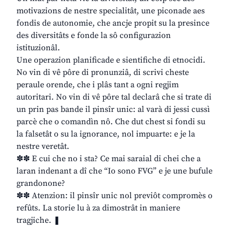
motivazions de nestre specialitât, une piconade aes
fondis de autonomie, che ancje propit su la presince
des diversitâts e fonde la sô configurazion
istituzionâl.
Une operazion planificade e sientifiche di etnocidi.
No vin di vê pôre di pronunziâ, di scrivi cheste
peraule orende, che i plâs tant a ogni regjim
autoritari. No vin di vê pôre tal declarâ che si trate di
un prin pas bande il pinsîr unic: al varà di jessi cussì
parcè che o comandìn nô. Che dut chest si fondi su
la falsetât o su la ignorance, nol impuarte: e je la
nestre veretât.
✽✽ E cui che no i sta? Ce mai saraial di chei che a
laran indenant a dî che “Io sono FVG” e je une bufule
grandonone?
✽✽ Atenzion: il pinsîr unic nol previôt compromès o
refûts. La storie lu à za dimostrât in maniere
tragjiche. ❚