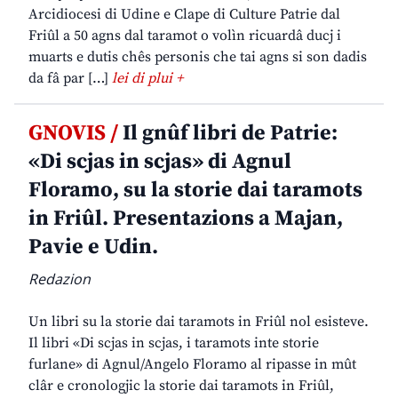
Arcidiocesi di Udine e Clape di Culture Patrie dal
Friûl a 50 agns dal taramot o volìn ricuardâ ducj i
muarts e dutis chês personis che tai agns si son dadis
da fâ par […]
lei di plui +
GNOVIS /
Il gnûf libri de Patrie:
«Di scjas in scjas» di Agnul
Floramo, su la storie dai taramots
in Friûl. Presentazions a Majan,
Pavie e Udin.
Redazion
Un libri su la storie dai taramots in Friûl nol esisteve.
Il libri «Di scjas in scjas, i taramots inte storie
furlane» di Agnul/Angelo Floramo al ripasse in mût
clâr e cronologjic la storie dai taramots in Friûl,