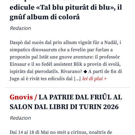
edicule «Tal blu piturât di blu», il
gnûf album di colorâ
Redazion
Daspò dal sucès dal prin album vignût fûr a Nadâl, i
simpatics dinosauruts che a fevelin par furlan a
proponin pal Istât une gnove aventure: il professôr
Einsaur e il so fedêl assistent Blik a provin di svolâ,
ispirâts dai pterodatils. Rivarano? ◆ A partî de fin di
Jugn al è rivât tes ediculis dal […]
lei di plui +
Gnovis /
LA PATRIE DAL FRIÛL AL
SALON DAL LIBRI DI TURIN 2026
Redazion
Dai 14 ai 18 di Mai no steit a cirînus, noaltris de