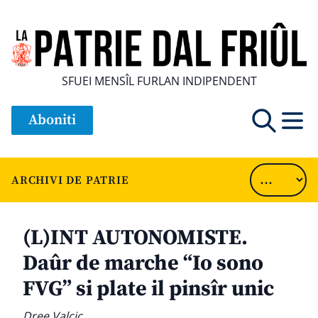
SFUEI MENSÎL FURLAN INDIPENDENT
Aboniti
ARCHIVI DE PATRIE
(L)INT AUTONOMISTE.
Daûr de marche “Io sono
FVG” si plate il pinsîr unic
Dree Valcic