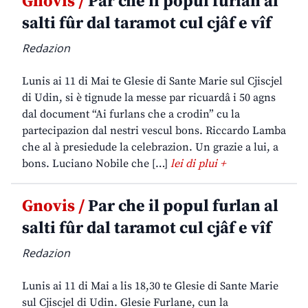
Gnovis /
Par che il popul furlan al
salti fûr dal taramot cul cjâf e vîf
Redazion
Lunis ai 11 di Mai te Glesie di Sante Marie sul Cjiscjel
di Udin, si è tignude la messe par ricuardâ i 50 agns
dal document “Ai furlans che a crodin” cu la
partecipazion dal nestri vescul bons. Riccardo Lamba
che al à presiedude la celebrazion. Un grazie a lui, a
bons. Luciano Nobile che […]
lei di plui +
Gnovis /
Par che il popul furlan al
salti fûr dal taramot cul cjâf e vîf
Redazion
Lunis ai 11 di Mai a lis 18,30 te Glesie di Sante Marie
sul Cjiscjel di Udin. Glesie Furlane, cun la