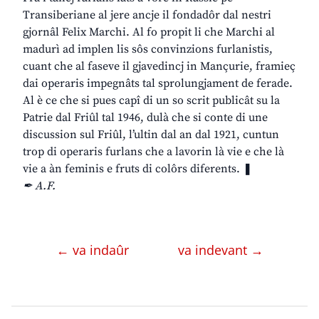
Transiberiane al jere ancje il fondadôr dal nestri
gjornâl Felix Marchi. Al fo propit li che Marchi al
madurì ad implen lis sôs convinzions furlanistis,
cuant che al faseve il gjavedincj in Mançurie, framieç
dai operaris impegnâts tal sprolungjament de ferade.
Al è ce che si pues capî di un so scrit publicât su la
Patrie dal Friûl tal 1946, dulà che si conte di une
discussion sul Friûl, l’ultin dal an dal 1921, cuntun
trop di operaris furlans che a lavorin là vie e che là
vie a àn feminis e fruts di colôrs diferents. ❚
✒ A.F.
← va indaûr
va indevant →