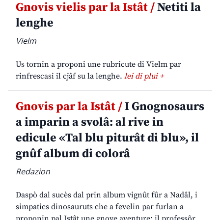
Gnovis vielis par la Istât /
Netiti la
lenghe
Vielm
Us tornin a proponi une rubricute di Vielm par
rinfrescasi il cjâf su la lenghe.
lei di plui +
Gnovis par la Istât /
I Gnognosaurs
a imparin a svolâ: al rive in
edicule «Tal blu piturât di blu», il
gnûf album di colorâ
Redazion
Daspò dal sucès dal prin album vignût fûr a Nadâl, i
simpatics dinosauruts che a fevelin par furlan a
proponin pal Istât une gnove aventure: il professôr