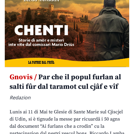
Gnovis /
Par che il popul furlan al
salti fûr dal taramot cul cjâf e vîf
Redazion
Lunis ai 11 di Mai te Glesie di Sante Marie sul Cjiscjel
di Udin, si è tignude la messe par ricuardâ i 50 agns
dal document “Ai furlans che a crodin” cu la
partecipazion dal nestri vescul bons. Riccardo Lamba