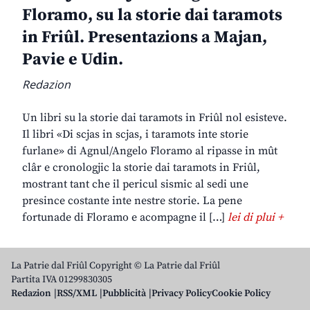
Floramo, su la storie dai taramots
in Friûl. Presentazions a Majan,
Pavie e Udin.
Redazion
Un libri su la storie dai taramots in Friûl nol esisteve.
Il libri «Di scjas in scjas, i taramots inte storie
furlane» di Agnul/Angelo Floramo al ripasse in mût
clâr e cronologjic la storie dai taramots in Friûl,
mostrant tant che il pericul sismic al sedi une
presince costante inte nestre storie. La pene
fortunade di Floramo e acompagne il […]
lei di plui +
La Patrie dal Friûl Copyright © La Patrie dal Friûl
Partita IVA 01299830305
Redazion
RSS/XML
Pubblicità
Privacy Policy
Cookie Policy