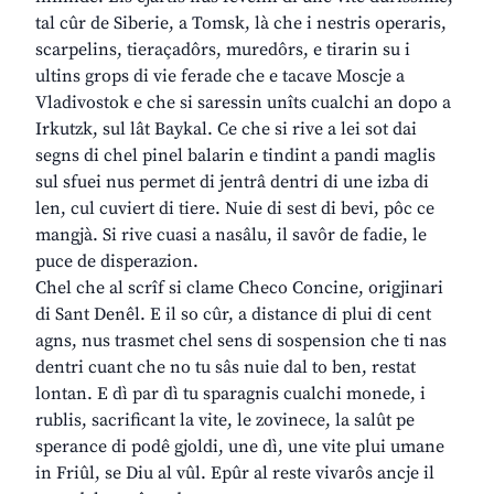
tal cûr de Siberie, a Tomsk, là che i nestris operaris,
scarpelins, tieraçadôrs, muredôrs, e tirarin su i
ultins grops di vie ferade che e tacave Moscje a
Vladivostok e che si saressin unîts cualchi an dopo a
Irkutzk, sul lât Baykal. Ce che si rive a lei sot dai
segns di chel pinel balarin e tindint a pandi maglis
sul sfuei nus permet di jentrâ dentri di une izba di
len, cul cuviert di tiere. Nuie di sest di bevi, pôc ce
mangjà. Si rive cuasi a nasâlu, il savôr de fadie, le
puce de disperazion.
Chel che al scrîf si clame Checo Concine, origjinari
di Sant Denêl. E il so cûr, a distance di plui di cent
agns, nus trasmet chel sens di sospension che ti nas
dentri cuant che no tu sâs nuie dal to ben, restat
lontan. E dì par dì tu sparagnis cualchi monede, i
rublis, sacrificant la vite, le zovinece, la salût pe
sperance di podê gjoldi, une dì, une vite plui umane
in Friûl, se Diu al vûl. Epûr al reste vivarôs ancje il