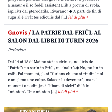
Einsaur e il so fedêl assistent Blik a provin di svolâ,
ispirâts dai pterodatils. Rivarano? ◆ A partî de fin di
Jugn al è rivât tes ediculis dal […]
lei di plui +
Gnovis /
LA PATRIE DAL FRIÛL AL
SALON DAL LIBRI DI TURIN 2026
Redazion
Dai 14 ai 18 di Mai no steit a cirînus, noaltris de
“Patrie”: no sarin in Friûl, ma inaltrò.◆ No, no lìn in
esili. Pal moment, jessi “furlans che no si rindin” nol
è ancjemò une colpe. Salacor lu deventarà, ma pal
moment o podin jessi “libars di sielzi” di lâ in
“mission”. Une mission […]
lei di plui +