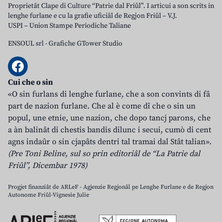
Proprietât Clape di Culture “Patrie dal Friûl”. I articui a son scrits in
lenghe furlane e cu la grafie uficiâl de Regjon Friûl – V.J.
USPI – Union Stampe Periodiche Taliane
ENSOUL srl
-
Grafiche GTower Studio
Cui che o sin
«O sin furlans di lenghe furlane, che a son convints di fâ
part de nazion furlane. Che al è come dî che o sin un
popul, une etnie, une nazion, che dopo tancj parons, che
a àn balinât di chestis bandis dilunc i secui, cumò di cent
agns indaûr o sin cjapâts dentri tal tramai dal Stât talian».
(Pre Toni Beline, sul so prin editoriâl de “La Patrie dal
Friûl”, Dicembar 1978)
Progjet finanziât de ARLeF - Agjenzie Regjonâl pe Lenghe Furlane e de Regjon
Autonome Friûl-Vignesie Julie