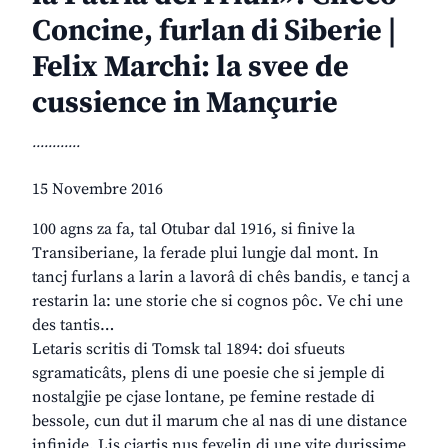
Concine, furlan di Siberie |
Felix Marchi: la svee de
cussience in Mançurie
............
15 Novembre 2016
100 agns za fa, tal Otubar dal 1916, si finive la
Transiberiane, la ferade plui lungje dal mont. In
tancj furlans a larin a lavorâ di chês bandis, e tancj a
restarin la: une storie che si cognos pôc. Ve chi une
des tantis…
Letaris scritis di Tomsk tal 1894: doi sfueuts
sgramaticâts, plens di une poesie che si jemple di
nostalgjie pe cjase lontane, pe femine restade di
bessole, cun dut il marum che al nas di une distance
infinide. Lis cjartis nus fevelin di une vite durissime,