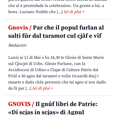
che al à presiedude la celebrazion. Un grazie a lui, a
bons. Luciano Nobile che […]
lei di plui +
Gnovis /
Par che il popul furlan al
salti fûr dal taramot cul cjâf e vîf
Redazion
Lunis ai 11 di Mai a lis 18,30 te Glesie di Sante Marie
sul Cjiscjel di Udin. Glesie Furlane, cun la
Arcidiocesi di Udine e Clape di Culture Patrie dal
Friûl a 50 agns dal taramot o volìn ricuardâ ducj i
muarts e dutis chês personis che tai agns si son dadis
da fâ par […]
lei di plui +
GNOVIS /
Il gnûf libri de Patrie:
«Di scjas in scjas» di Agnul