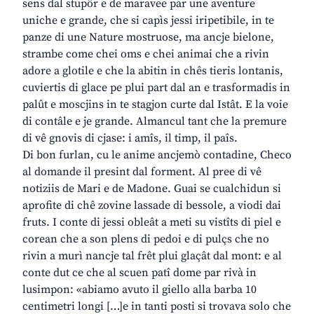
sens dal stupôr e de maravee par une aventure
uniche e grande, che si capìs jessi iripetibile, in te
panze di une Nature mostruose, ma ancje bielone,
strambe come chei oms e chei animai che a rivin
adore a glotile e che la abitin in chês tieris lontanis,
cuviertis di glace pe plui part dal an e trasformadis in
palût e moscjins in te stagjon curte dal Istât. E la voie
di contâle e je grande. Almancul tant che la premure
di vê gnovis di cjase: i amîs, il timp, il paîs.
Di bon furlan, cu le anime ancjemò contadine, Checo
al domande il presint dal forment. Al pree di vê
notiziis de Mari e de Madone. Guai se cualchidun si
aprofite di chê zovine lassade di bessole, a viodi dai
fruts. I conte di jessi obleât a meti su vistîts di piel e
corean che a son plens di pedoi e di pulçs che no
rivin a murì nancje tal frêt plui glaçât dal mont: e al
conte dut ce che al scuen patî dome par rivà in
lusimpon: «abiamo avuto il giello alla barba 10
centimetri longi […]e in tanti posti si trovava solo che