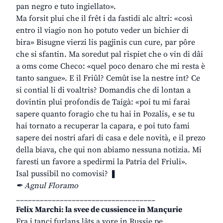
pan negro e tuto ingiellato».
Ma forsit plui che il frêt i da fastidi alc altri: «così
entro il viagio non ho potuto veder un bichier di
bira» Bisugne vierzi lis pagjinis cun cure, par pôre
che si sfantin. Ma soredut pal rispiet che o vin di dâi
a oms come Checo: «quel poco denaro che mi resta è
tanto sangue». E il Friûl? Cemût ise la nestre int? Ce
si contial li di voaltris? Domandis che di lontan a
dovintin plui profondis de Taigà: «poi tu mi farai
sapere quanto foragio che tu hai in Pozalis, e se tu
hai tornato a recuperar la capara, e poi tuto fami
sapere dei nostri afari di casa e dele novità, e il prezo
della biava, che qui non abiamo nessuna notizia. Mi
faresti un favore a spedirmi la Patria del Friuli».
Isal pussibil no comovisi? ❚
✒ Agnul Floramo
___________________________________
Felix Marchi: la svee de cussience in Mançurie
Fra i tancj furlans lâts a vore in Russie pe