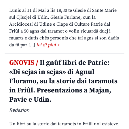
Lunis ai 11 di Mai a lis 18,30 te Glesie di Sante Marie
sul Cjiscjel di Udin. Glesie Furlane, cun la
Arcidiocesi di Udine e Clape di Culture Patrie dal
Friûl a 50 agns dal taramot o volìn ricuardâ ducj i
muarts e dutis chês personis che tai agns si son dadis
da fâ par […]
lei di plui +
GNOVIS /
Il gnûf libri de Patrie:
«Di scjas in scjas» di Agnul
Floramo, su la storie dai taramots
in Friûl. Presentazions a Majan,
Pavie e Udin.
Redazion
Un libri su la storie dai taramots in Friûl nol esisteve.