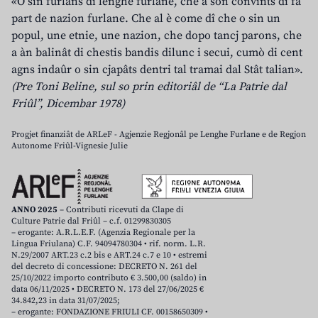
«O sin furlans di lenghe furlane, che a son convints di fâ
part de nazion furlane. Che al è come dî che o sin un
popul, une etnie, une nazion, che dopo tancj parons, che
a àn balinât di chestis bandis dilunc i secui, cumò di cent
agns indaûr o sin cjapâts dentri tal tramai dal Stât talian».
(Pre Toni Beline, sul so prin editoriâl de “La Patrie dal
Friûl”, Dicembar 1978)
Progjet finanziât de ARLeF - Agjenzie Regjonâl pe Lenghe Furlane e de Regjon
Autonome Friûl-Vignesie Julie
ANNO 2025
– Contributi ricevuti da Clape di
Culture Patrie dal Friûl – c.f. 01299830305
– erogante: A.R.L.E.F. (Agenzia Regionale per la
Lingua Friulana) C.F. 94094780304 • rif. norm. L.R.
N.29/2007 ART.23 c.2 bis e ART.24 c.7 e 10 • estremi
del decreto di concessione: DECRETO N. 261 del
25/10/2022 importo contributo € 3.500,00 (saldo) in
data 06/11/2025 • DECRETO N. 173 del 27/06/2025 €
34.842,23 in data 31/07/2025;
– erogante: FONDAZIONE FRIULI CF. 00158650309 •