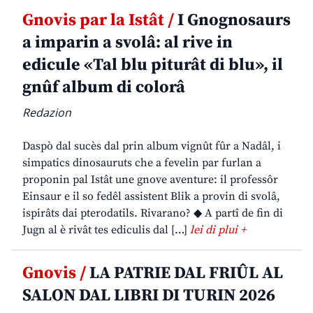
Gnovis par la Istât /
I Gnognosaurs
a imparin a svolâ: al rive in
edicule «Tal blu piturât di blu», il
gnûf album di colorâ
Redazion
Daspò dal sucès dal prin album vignût fûr a Nadâl, i
simpatics dinosauruts che a fevelin par furlan a
proponin pal Istât une gnove aventure: il professôr
Einsaur e il so fedêl assistent Blik a provin di svolâ,
ispirâts dai pterodatils. Rivarano? ◆ A partî de fin di
Jugn al è rivât tes ediculis dal […]
lei di plui +
Gnovis /
LA PATRIE DAL FRIÛL AL
SALON DAL LIBRI DI TURIN 2026