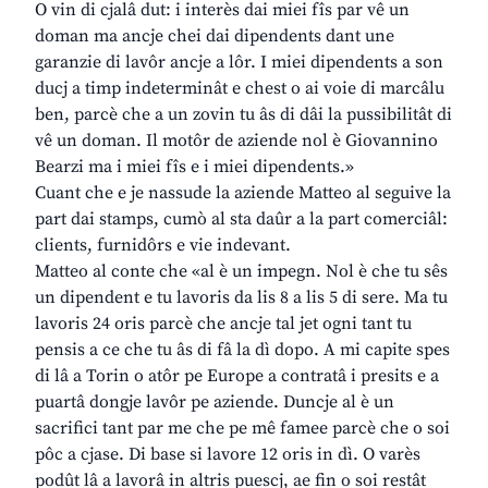
O vin di cjalâ dut: i interès dai miei fîs par vê un
doman ma ancje chei dai dipendents dant une
garanzie di lavôr ancje a lôr. I miei dipendents a son
ducj a timp indeterminât e chest o ai voie di marcâlu
ben, parcè che a un zovin tu âs di dâi la pussibilitât di
vê un doman. Il motôr de aziende nol è Giovannino
Bearzi ma i miei fîs e i miei dipendents.»
Cuant che e je nassude la aziende Matteo al seguive la
part dai stamps, cumò al sta daûr a la part comerciâl:
clients, furnidôrs e vie indevant.
Matteo al conte che «al è un impegn. Nol è che tu sês
un dipendent e tu lavoris da lis 8 a lis 5 di sere. Ma tu
lavoris 24 oris parcè che ancje tal jet ogni tant tu
pensis a ce che tu âs di fâ la dì dopo. A mi capite spes
di lâ a Torin o atôr pe Europe a contratâ i presits e a
puartâ dongje lavôr pe aziende. Duncje al è un
sacrifici tant par me che pe mê famee parcè che o soi
pôc a cjase. Di base si lavore 12 oris in dì. O varès
podût lâ a lavorâ in altris puescj, ae fin o soi restât