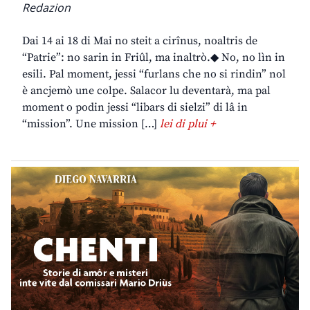
Redazion
Dai 14 ai 18 di Mai no steit a cirînus, noaltris de
“Patrie”: no sarin in Friûl, ma inaltrò.◆ No, no lìn in
esili. Pal moment, jessi “furlans che no si rindin” nol
è ancjemò une colpe. Salacor lu deventarà, ma pal
moment o podin jessi “libars di sielzi” di lâ in
“mission”. Une mission […]
lei di plui +