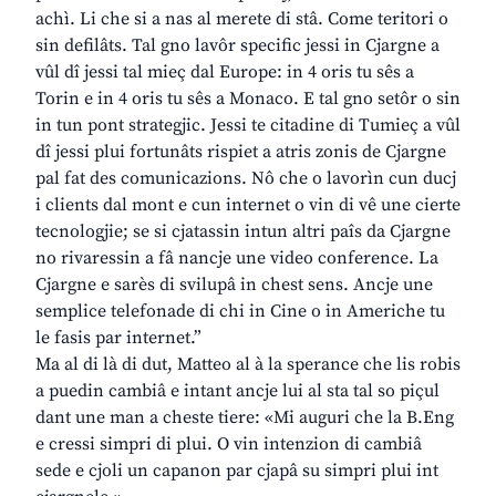
achì. Li che si a nas al merete di stâ. Come teritori o
sin defilâts. Tal gno lavôr specific jessi in Cjargne a
vûl dî jessi tal mieç dal Europe: in 4 oris tu sês a
Torin e in 4 oris tu sês a Monaco. E tal gno setôr o sin
in tun pont strategjic. Jessi te citadine di Tumieç a vûl
dî jessi plui fortunâts rispiet a atris zonis de Cjargne
pal fat des comunicazions. Nô che o lavorìn cun ducj
i clients dal mont e cun internet o vin di vê une cierte
tecnologjie; se si cjatassin intun altri paîs da Cjargne
no rivaressin a fâ nancje une video conference. La
Cjargne e sarès di svilupâ in chest sens. Ancje une
semplice telefonade di chi in Cine o in Americhe tu
le fasis par internet.”
Ma al di là di dut, Matteo al à la sperance che lis robis
a puedin cambiâ e intant ancje lui al sta tal so piçul
dant une man a cheste tiere: «Mi auguri che la B.Eng
e cressi simpri di plui. O vin intenzion di cambiâ
sede e cjoli un capanon par cjapâ su simpri plui int