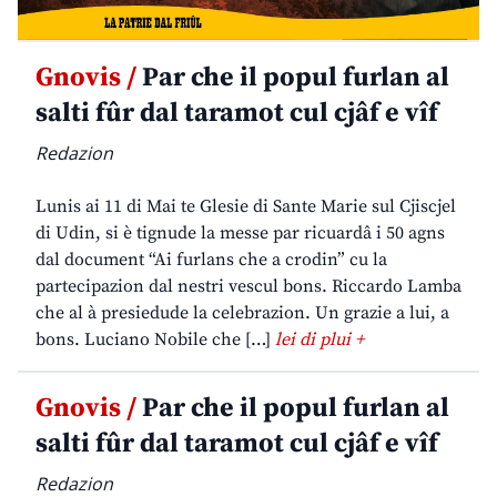
Gnovis /
Par che il popul furlan al
salti fûr dal taramot cul cjâf e vîf
Redazion
Lunis ai 11 di Mai te Glesie di Sante Marie sul Cjiscjel
di Udin, si è tignude la messe par ricuardâ i 50 agns
dal document “Ai furlans che a crodin” cu la
partecipazion dal nestri vescul bons. Riccardo Lamba
che al à presiedude la celebrazion. Un grazie a lui, a
bons. Luciano Nobile che […]
lei di plui +
Gnovis /
Par che il popul furlan al
salti fûr dal taramot cul cjâf e vîf
Redazion