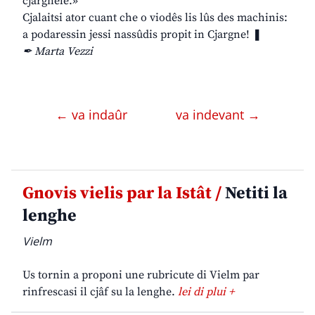
cjargnele.»
Cjalaitsi ator cuant che o viodês lis lûs des machinis:
a podaressin jessi nassûdis propit in Cjargne! ❚
✒ Marta Vezzi
← va indaûr
va indevant →
Gnovis vielis par la Istât /
Netiti la
lenghe
Vielm
Us tornin a proponi une rubricute di Vielm par
rinfrescasi il cjâf su la lenghe.
lei di plui +