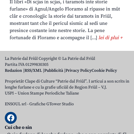
Il libri «Di scjas in scjas, i taramots inte storie
furlane» di Agnul/Angelo Floramo al ripasse in mût
clâr e cronologjic la storie dai taramots in Friûl,
mostrant tant che il pericul sismic al sedi une
presince costante inte nestre storie. La pene
fortunade di Floramo e acompagne il […]
lei di plui +
La Patrie dal Friûl Copyright © La Patrie dal Friûl
Partita IVA 01299830305
Redazion
RSS/XML
Pubblicità
Privacy Policy
Cookie Policy
Proprietât Clape di Culture “Patrie dal Friûl”. I articui a son scrits in
lenghe furlane e cu la grafie uficiâl de Regjon Friûl – V.J.
USPI – Union Stampe Periodiche Taliane
ENSOUL srl
-
Grafiche GTower Studio
Cui che o sin