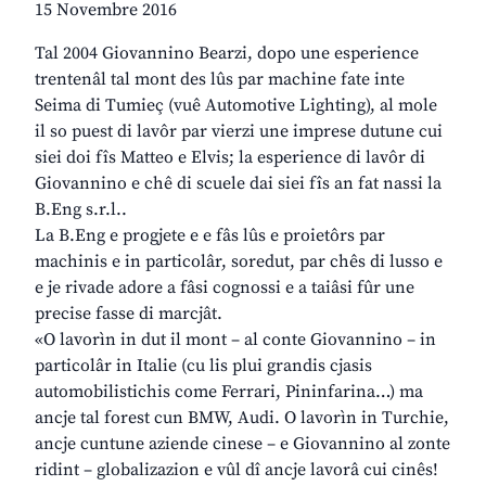
15 Novembre 2016
Tal 2004 Giovannino Bearzi, dopo une esperience
trentenâl tal mont des lûs par machine fate inte
Seima di Tumieç (vuê Automotive Lighting), al mole
il so puest di lavôr par vierzi une imprese dutune cui
siei doi fîs Matteo e Elvis; la esperience di lavôr di
Giovannino e chê di scuele dai siei fîs an fat nassi la
B.Eng s.r.l..
La B.Eng e progjete e e fâs lûs e proietôrs par
machinis e in particolâr, soredut, par chês di lusso e
e je rivade adore a fâsi cognossi e a taiâsi fûr une
precise fasse di marcjât.
«O lavorìn in dut il mont – al conte Giovannino – in
particolâr in Italie (cu lis plui grandis cjasis
automobilistichis come Ferrari, Pininfarina…) ma
ancje tal forest cun BMW, Audi. O lavorìn in Turchie,
ancje cuntune aziende cinese – e Giovannino al zonte
ridint – globalizazion e vûl dî ancje lavorâ cui cinês!