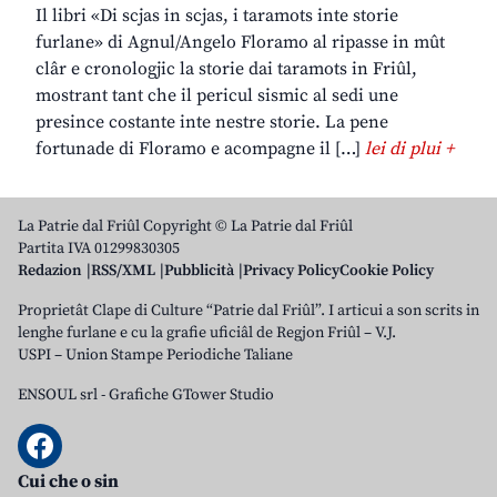
Il libri «Di scjas in scjas, i taramots inte storie
furlane» di Agnul/Angelo Floramo al ripasse in mût
clâr e cronologjic la storie dai taramots in Friûl,
mostrant tant che il pericul sismic al sedi une
presince costante inte nestre storie. La pene
fortunade di Floramo e acompagne il […]
lei di plui +
La Patrie dal Friûl Copyright © La Patrie dal Friûl
Partita IVA 01299830305
Redazion
RSS/XML
Pubblicità
Privacy Policy
Cookie Policy
Proprietât Clape di Culture “Patrie dal Friûl”. I articui a son scrits in
lenghe furlane e cu la grafie uficiâl de Regjon Friûl – V.J.
USPI – Union Stampe Periodiche Taliane
ENSOUL srl
-
Grafiche GTower Studio
Cui che o sin