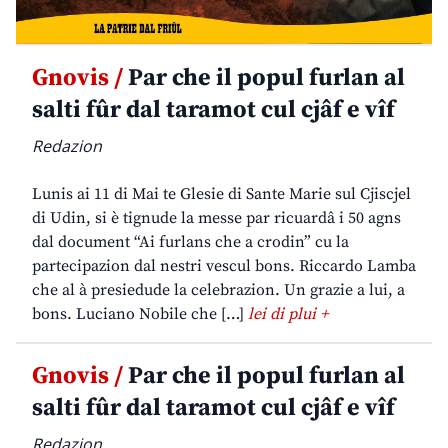
Gnovis /
Par che il popul furlan al
salti fûr dal taramot cul cjâf e vîf
Redazion
Lunis ai 11 di Mai te Glesie di Sante Marie sul Cjiscjel
di Udin, si è tignude la messe par ricuardâ i 50 agns
dal document “Ai furlans che a crodin” cu la
partecipazion dal nestri vescul bons. Riccardo Lamba
che al à presiedude la celebrazion. Un grazie a lui, a
bons. Luciano Nobile che […]
lei di plui +
Gnovis /
Par che il popul furlan al
salti fûr dal taramot cul cjâf e vîf
Redazion