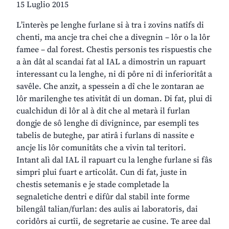
15 Luglio 2015
L’interès pe lenghe furlane si à tra i zovins natîfs di
chenti, ma ancje tra chei che a divegnin – lôr o la lôr
famee – dal forest. Chestis personis tes rispuestis che
a àn dât al scandai fat al IAL a dimostrin un rapuart
interessant cu la lenghe, ni di pôre ni di inferioritât a
savêle. Che anzit, a spessein a dî che le zontaran ae
lôr marilenghe tes ativitât di un doman. Di fat, plui di
cualchidun di lôr al à dit che al metarà il furlan
dongje de sô lenghe di divignince, par esempli tes
tabelis de buteghe, par atirâ i furlans di nassite e
ancje lis lôr comunitâts che a vivin tal teritori.
Intant alì dal IAL il rapuart cu la lenghe furlane si fâs
simpri plui fuart e articolât. Cun di fat, juste in
chestis setemanis e je stade completade la
segnaletiche dentri e difûr dal stabil inte forme
bilengâl talian/furlan: des aulis ai laboratoris, dai
coridôrs ai curtîi, de segretarie ae cusine. Te aree dal