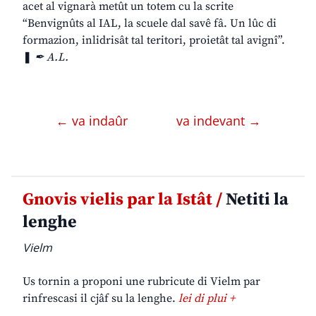
acet al vignarà metût un totem cu la scrite
“Benvignûts al IAL, la scuele dal savê fâ. Un lûc di
formazion, inlidrisât tal teritori, proietât tal avignî”.
❚
✒ A.L.
← va indaûr
va indevant →
Gnovis vielis par la Istât /
Netiti la
lenghe
Vielm
Us tornin a proponi une rubricute di Vielm par
rinfrescasi il cjâf su la lenghe.
lei di plui +