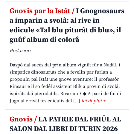
Gnovis par la Istât /
I Gnognosaurs
a imparin a svolâ: al rive in
edicule «Tal blu piturât di blu», il
gnûf album di colorâ
Redazion
Daspò dal sucès dal prin album vignût fûr a Nadâl, i
simpatics dinosauruts che a fevelin par furlan a
proponin pal Istât une gnove aventure: il professôr
Einsaur e il so fedêl assistent Blik a provin di svolâ,
ispirâts dai pterodatils. Rivarano? ◆ A partî de fin di
Jugn al è rivât tes ediculis dal […]
lei di plui +
Gnovis /
LA PATRIE DAL FRIÛL AL
SALON DAL LIBRI DI TURIN 2026