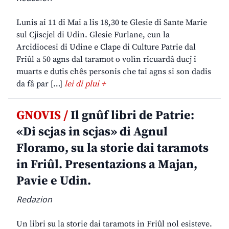
Lunis ai 11 di Mai a lis 18,30 te Glesie di Sante Marie
sul Cjiscjel di Udin. Glesie Furlane, cun la
Arcidiocesi di Udine e Clape di Culture Patrie dal
Friûl a 50 agns dal taramot o volìn ricuardâ ducj i
muarts e dutis chês personis che tai agns si son dadis
da fâ par […]
lei di plui +
GNOVIS /
Il gnûf libri de Patrie:
«Di scjas in scjas» di Agnul
Floramo, su la storie dai taramots
in Friûl. Presentazions a Majan,
Pavie e Udin.
Redazion
Un libri su la storie dai taramots in Friûl nol esisteve.