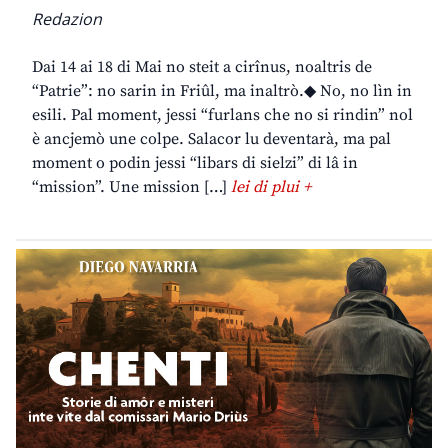
Redazion
Dai 14 ai 18 di Mai no steit a cirînus, noaltris de
“Patrie”: no sarin in Friûl, ma inaltrò.◆ No, no lìn in
esili. Pal moment, jessi “furlans che no si rindin” nol
è ancjemò une colpe. Salacor lu deventarà, ma pal
moment o podin jessi “libars di sielzi” di lâ in
“mission”. Une mission […]
lei di plui +