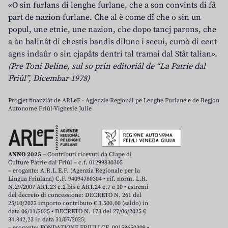
«O sin furlans di lenghe furlane, che a son convints di fâ
part de nazion furlane. Che al è come dî che o sin un
popul, une etnie, une nazion, che dopo tancj parons, che
a àn balinât di chestis bandis dilunc i secui, cumò di cent
agns indaûr o sin cjapâts dentri tal tramai dal Stât talian».
(Pre Toni Beline, sul so prin editoriâl de “La Patrie dal
Friûl”, Dicembar 1978)
Progjet finanziât de ARLeF - Agjenzie Regjonâl pe Lenghe Furlane e de Regjon
Autonome Friûl-Vignesie Julie
ANNO 2025
– Contributi ricevuti da Clape di
Culture Patrie dal Friûl – c.f. 01299830305
– erogante: A.R.L.E.F. (Agenzia Regionale per la
Lingua Friulana) C.F. 94094780304 • rif. norm. L.R.
N.29/2007 ART.23 c.2 bis e ART.24 c.7 e 10 • estremi
del decreto di concessione: DECRETO N. 261 del
25/10/2022 importo contributo € 3.500,00 (saldo) in
data 06/11/2025 • DECRETO N. 173 del 27/06/2025 €
34.842,23 in data 31/07/2025;
– erogante: FONDAZIONE FRIULI CF. 00158650309 •