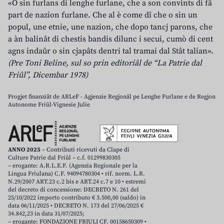
«O sin furlans di lenghe furlane, che a son convints di fâ
part de nazion furlane. Che al è come dî che o sin un
popul, une etnie, une nazion, che dopo tancj parons, che
a àn balinât di chestis bandis dilunc i secui, cumò di cent
agns indaûr o sin cjapâts dentri tal tramai dal Stât talian».
(Pre Toni Beline, sul so prin editoriâl de “La Patrie dal
Friûl”, Dicembar 1978)
Progjet finanziât de ARLeF - Agjenzie Regjonâl pe Lenghe Furlane e de Regjon
Autonome Friûl-Vignesie Julie
ANNO 2025
– Contributi ricevuti da Clape di
Culture Patrie dal Friûl – c.f. 01299830305
– erogante: A.R.L.E.F. (Agenzia Regionale per la
Lingua Friulana) C.F. 94094780304 • rif. norm. L.R.
N.29/2007 ART.23 c.2 bis e ART.24 c.7 e 10 • estremi
del decreto di concessione: DECRETO N. 261 del
25/10/2022 importo contributo € 3.500,00 (saldo) in
data 06/11/2025 • DECRETO N. 173 del 27/06/2025 €
34.842,23 in data 31/07/2025;
– erogante: FONDAZIONE FRIULI CF. 00158650309 •