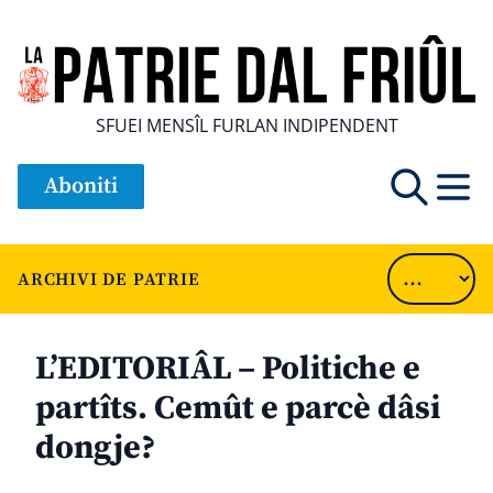
SFUEI MENSÎL FURLAN INDIPENDENT
Aboniti
ARCHIVI DE PATRIE
L’EDITORIÂL – Politiche e
partîts. Cemût e parcè dâsi
dongje?
............