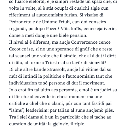
sô fuarce eletorâl, e je simpri restade un spazi che, di
volte in volte, al è stât ocupât di cualchi sigle cun
riferiment al autonomisim furlan. Si visaiso di
Pedronetto e de Unione Friuli, cun doi conseîrs
regjonâi, po dopo Pozzo? Vôts finîts, cence cjativerie,
dome a meti dongje une biele pension.
Il nivel al è diferent, ma ancje Converzence cence
Cecot ce ise, si no une sperance di gnûf che e reste
tal scansel une volte che il sindic, che al à dut il dirit
di fâlu, al torne a Triest e al so lavôr di sienziât?
Di chê altre bande Strassolt, ancje lui vitime dal so
mût di intindi la politiche e l’autonomisim tant che
individuazion te sô persone di dut il moviment.
Jo o crot fin tal ultin aes personis, e nol è un judizi su
di lôr che al covente in chest moment ma une
critiche a chel che o clami, pûr cun tant fastidi pai
“isims”, leaderisim: par talian al sune ancjemò piês.
Tra i siei dams al è un in particolâr che si tache ae
cuestion de unitât: la gjelosie, il ripic.