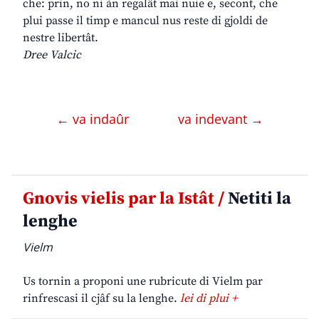
che: prin, no ni àn regalât mai nuie e, secont, che
plui passe il timp e mancul nus reste di gjoldi de
nestre libertât.
Dree Valcic
← va indaûr
va indevant →
Gnovis vielis par la Istât /
Netiti la
lenghe
Vielm
Us tornin a proponi une rubricute di Vielm par
rinfrescasi il cjâf su la lenghe.
lei di plui +