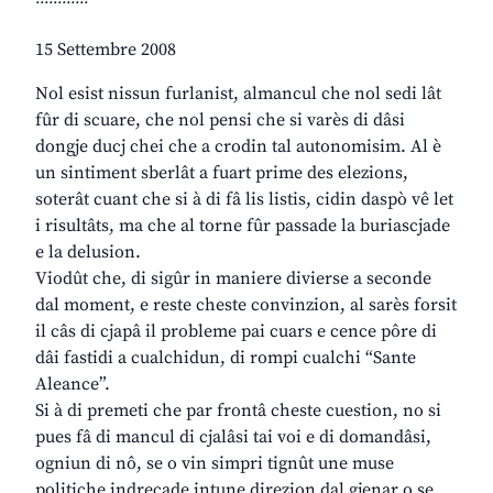
15 Settembre 2008
Nol esist nissun furlanist, almancul che nol sedi lât
fûr di scuare, che nol pensi che si varès di dâsi
dongje ducj chei che a crodin tal autonomisim. Al è
un sintiment sberlât a fuart prime des elezions,
soterât cuant che si à di fâ lis listis, cidin daspò vê let
i risultâts, ma che al torne fûr passade la buriascjade
e la delusion.
Viodût che, di sigûr in maniere divierse a seconde
dal moment, e reste cheste convinzion, al sarès forsit
il câs di cjapâ il probleme pai cuars e cence pôre di
dâi fastidi a cualchidun, di rompi cualchi “Sante
Aleance”.
Si à di premeti che par frontâ cheste cuestion, no si
pues fâ di mancul di cjalâsi tai voi e di domandâsi,
ogniun di nô, se o vin simpri tignût une muse
politiche indreçade intune direzion dal gjenar o se