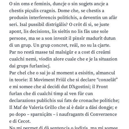
O sin oms e feminis, duncje o sin sogjets ancje a
chestis piçulis cragnis. Dome che, se chestis a
produsin interferencis politichis, a deventin un afâr
seri. Isal pussibil distrigâlis? O crôt di sì, se juste
apont, lis decisions, lis sieltis no lis fâs une sole
persone, ma se a son invezit il pinsîr madurît dutun
di un grup. Un grup concret, reâl, no su la cjarte.
Par no restâ masse tal malsigûr e a cost di creâmi
cualchi nemì, viodin alore cuale che e je la situazion
dai grups furlaniscj.
Par chel che o sai jo al moment a esisitin, almancul
in teorie: Il Moviment Friûl che si declare “conzelât”
e mi somee che al decidi dut D’Agostini; il Front
furlan che di cualchi timp al ven fûr cun
declarazions publichis sui fats de cronache politiche;
Il Maf de Valeria Grillo che al è daûr a dâsi dongje; e
po dopo – sparniçâts – i naufragants di Converzence
e di Cecot.
No mi permet di dâ sentencis o judizis, ma mi somee