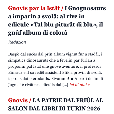
Gnovis par la Istât /
I Gnognosaurs
a imparin a svolâ: al rive in
edicule «Tal blu piturât di blu», il
gnûf album di colorâ
Redazion
Daspò dal sucès dal prin album vignût fûr a Nadâl, i
simpatics dinosauruts che a fevelin par furlan a
proponin pal Istât une gnove aventure: il professôr
Einsaur e il so fedêl assistent Blik a provin di svolâ,
ispirâts dai pterodatils. Rivarano? ◆ A partî de fin di
Jugn al è rivât tes ediculis dal […]
lei di plui +
Gnovis /
LA PATRIE DAL FRIÛL AL
SALON DAL LIBRI DI TURIN 2026