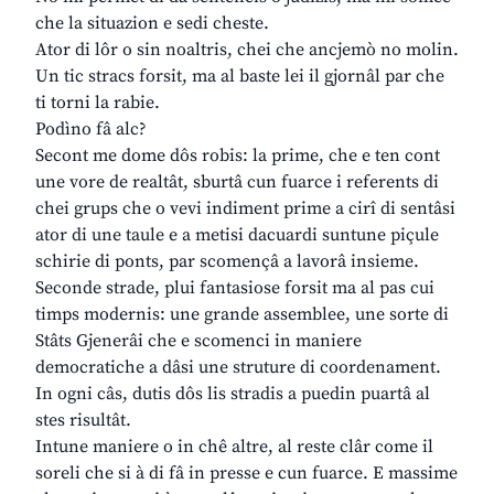
che la situazion e sedi cheste.
Ator di lôr o sin noaltris, chei che ancjemò no molin.
Un tic stracs forsit, ma al baste lei il gjornâl par che
ti torni la rabie.
Podìno fâ alc?
Secont me dome dôs robis: la prime, che e ten cont
une vore de realtât, sburtâ cun fuarce i referents di
chei grups che o vevi indiment prime a cirî di sentâsi
ator di une taule e a metisi dacuardi suntune piçule
schirie di ponts, par scomençâ a lavorâ insieme.
Seconde strade, plui fantasiose forsit ma al pas cui
timps modernis: une grande assemblee, une sorte di
Stâts Gjenerâi che e scomenci in maniere
democratiche a dâsi une struture di coordenament.
In ogni câs, dutis dôs lis stradis a puedin puartâ al
stes risultât.
Intune maniere o in chê altre, al reste clâr come il
soreli che si à di fâ in presse e cun fuarce. E massime