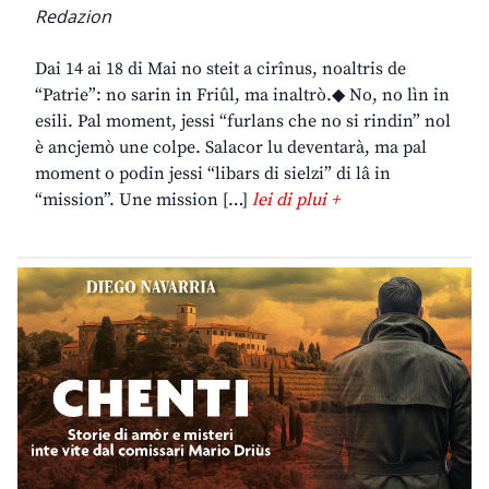
Redazion
Dai 14 ai 18 di Mai no steit a cirînus, noaltris de
“Patrie”: no sarin in Friûl, ma inaltrò.◆ No, no lìn in
esili. Pal moment, jessi “furlans che no si rindin” nol
è ancjemò une colpe. Salacor lu deventarà, ma pal
moment o podin jessi “libars di sielzi” di lâ in
“mission”. Une mission […]
lei di plui +