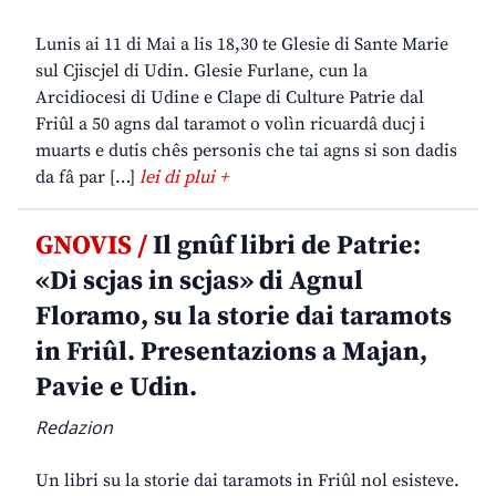
Lunis ai 11 di Mai a lis 18,30 te Glesie di Sante Marie
sul Cjiscjel di Udin. Glesie Furlane, cun la
Arcidiocesi di Udine e Clape di Culture Patrie dal
Friûl a 50 agns dal taramot o volìn ricuardâ ducj i
muarts e dutis chês personis che tai agns si son dadis
da fâ par […]
lei di plui +
GNOVIS /
Il gnûf libri de Patrie:
«Di scjas in scjas» di Agnul
Floramo, su la storie dai taramots
in Friûl. Presentazions a Majan,
Pavie e Udin.
Redazion
Un libri su la storie dai taramots in Friûl nol esisteve.