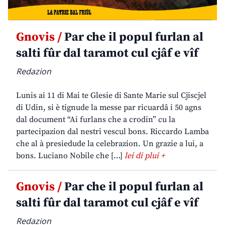
Gnovis /
Par che il popul furlan al
salti fûr dal taramot cul cjâf e vîf
Redazion
Lunis ai 11 di Mai te Glesie di Sante Marie sul Cjiscjel
di Udin, si è tignude la messe par ricuardâ i 50 agns
dal document “Ai furlans che a crodin” cu la
partecipazion dal nestri vescul bons. Riccardo Lamba
che al à presiedude la celebrazion. Un grazie a lui, a
bons. Luciano Nobile che […]
lei di plui +
Gnovis /
Par che il popul furlan al
salti fûr dal taramot cul cjâf e vîf
Redazion