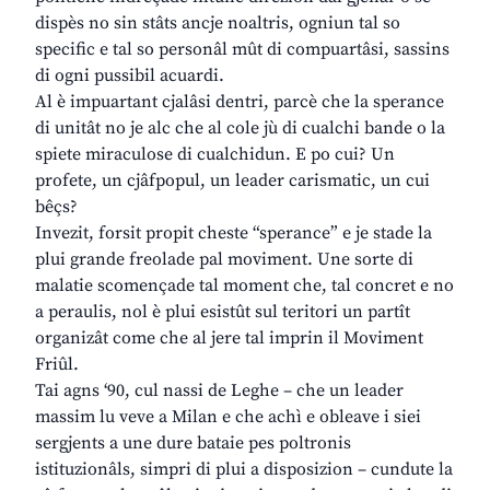
dispès no sin stâts ancje noaltris, ogniun tal so
specific e tal so personâl mût di compuartâsi, sassins
di ogni pussibil acuardi.
Al è impuartant cjalâsi dentri, parcè che la sperance
di unitât no je alc che al cole jù di cualchi bande o la
spiete miraculose di cualchidun. E po cui? Un
profete, un cjâfpopul, un leader carismatic, un cui
bêçs?
Invezit, forsit propit cheste “sperance” e je stade la
plui grande freolade pal moviment. Une sorte di
malatie scomençade tal moment che, tal concret e no
a peraulis, nol è plui esistût sul teritori un partît
organizât come che al jere tal imprin il Moviment
Friûl.
Tai agns ‘90, cul nassi de Leghe – che un leader
massim lu veve a Milan e che achì e obleave i siei
sergjents a une dure bataie pes poltronis
istituzionâls, simpri di plui a disposizion – cundute la