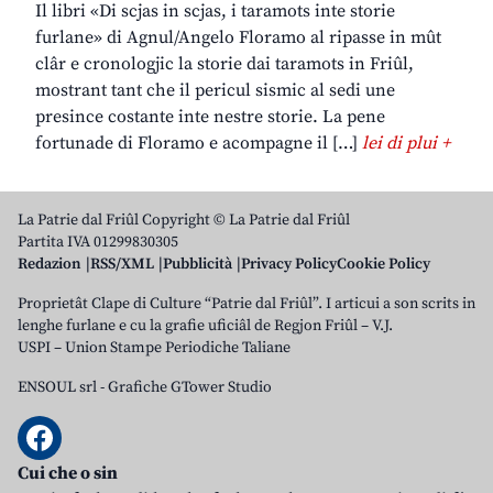
Il libri «Di scjas in scjas, i taramots inte storie
furlane» di Agnul/Angelo Floramo al ripasse in mût
clâr e cronologjic la storie dai taramots in Friûl,
mostrant tant che il pericul sismic al sedi une
presince costante inte nestre storie. La pene
fortunade di Floramo e acompagne il […]
lei di plui +
La Patrie dal Friûl Copyright © La Patrie dal Friûl
Partita IVA 01299830305
Redazion
RSS/XML
Pubblicità
Privacy Policy
Cookie Policy
Proprietât Clape di Culture “Patrie dal Friûl”. I articui a son scrits in
lenghe furlane e cu la grafie uficiâl de Regjon Friûl – V.J.
USPI – Union Stampe Periodiche Taliane
ENSOUL srl
-
Grafiche GTower Studio
Cui che o sin