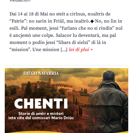
Dai 14 ai 18 di Mai no steit a cirînus, noaltris de
“Patrie”: no sarin in Friûl, ma inaltrò.◆ No, no lìn in
esili. Pal moment, jessi “furlans che no si rindin” nol
è ancjemò une colpe. Salacor lu deventarà, ma pal
moment o podin jessi “libars di sielzi” di lâ in
“mission”. Une mission […]
lei di plui +