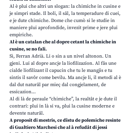
Al è plui che altri un slogan: la chimiche in cusine e
je simpri stade. Il boli, il sâl, la temperadure di cuei,
e je dute chimiche. Dome che cumò si le studie in
maniere plui aprofondide, invezit prime e jere plui
empiriche.
Al è un catalan che al dopre cetant la chimiche in
cusine, se no fali.
Sì, Ferran Adrià. Li o sin a un nivel altonon. Un
gjeni. Lui al dopre ancje la liofilizazion. Al fâs une
cialde liofilizant il capucin che tu le mangjis e tu
sintis il savôr come bevilu. Ma ancje li, il metodi al è
dal dut naturâl par mieç dal congjelament, de
essicazion…
Al di là de peraule “chimiche”, la realtât e je dute il
contrari: plui in là si va, plui la cusine moderne e
devente naturâl.
A proposit di mestris, ce dîstu de polemiche resinte
di Gualtiero Marchesi che al à refudât di jessi