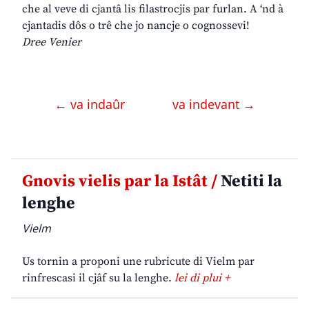
che al veve di cjantâ lis filastrocjis par furlan. A ‘nd à
cjantadis dôs o trê che jo nancje o cognossevi!
Dree Venier
← va indaûr
va indevant →
Gnovis vielis par la Istât /
Netiti la
lenghe
Vielm
Us tornin a proponi une rubricute di Vielm par
rinfrescasi il cjâf su la lenghe.
lei di plui +