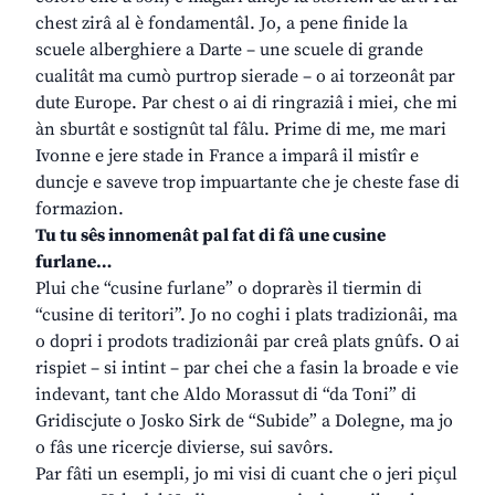
chest zirâ al è fondamentâl. Jo, a pene finide la
scuele alberghiere a Darte – une scuele di grande
cualitât ma cumò purtrop sierade – o ai torzeonât par
dute Europe. Par chest o ai di ringraziâ i miei, che mi
àn sburtât e sostignût tal fâlu. Prime di me, me mari
Ivonne e jere stade in France a imparâ il mistîr e
duncje e saveve trop impuartante che je cheste fase di
formazion.
Tu tu sês innomenât pal fat di fâ une cusine
furlane…
Plui che “cusine furlane” o doprarès il tiermin di
“cusine di teritori”. Jo no coghi i plats tradizionâi, ma
o dopri i prodots tradizionâi par creâ plats gnûfs. O ai
rispiet – si intint – par chei che a fasin la broade e vie
indevant, tant che Aldo Morassut di “da Toni” di
Gridiscjute o Josko Sirk de “Subide” a Dolegne, ma jo
o fâs une ricercje divierse, sui savôrs.
Par fâti un esempli, jo mi visi di cuant che o jeri piçul