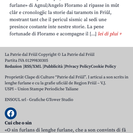
furlane» di Agnul/Angelo Floramo al ripasse in mût
clâr e cronologjic la storie dai taramots in Friûl,
mostrant tant che il pericul sismic al sedi une
presince costante inte nestre storie. La pene
fortunade di Floramo e acompagne il […]
lei di plui +
La Patrie dal Friûl Copyright © La Patrie dal Friûl
Partita IVA 01299830305
Redazion
RSS/XML
Pubblicità
Privacy Policy
Cookie Policy
Proprietât Clape di Culture “Patrie dal Friûl”. I articui a son scrits in
lenghe furlane e cu la grafie uficiâl de Regjon Friûl – V.J.
USPI – Union Stampe Periodiche Taliane
ENSOUL srl
-
Grafiche GTower Studio
Cui che o sin
«O sin furlans di lenghe furlane, che a son convints di fâ