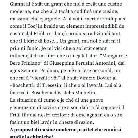
Gianni al è stât un grant che nol à creât une cusine
moderne, ma che al à tacât a codificâ une cusine,
massime chê cjargnele. Al à vût il mert di rindi plats
come il Tocj in braide un element impressindibil de
cusine dal Friûl, o rilançâ prodots tradizionâi tant
che il Lidric di bosc… Un grant, ma nol è stât ni il
prin ni l’unic. Jo mi visi che o soi stât cetant
influençât di un libri che o ai cjatât ator: “Mangiare e
Bere Friulano” di Giuseppina Perusini Antonini, dai
agns Setante. Po dopo, pe mê cariere personâl, un
che mi à “vierzût i vôi” al è stât Vinicio Dovier al
«Boschetti» di Tresesin, li che o ai lavorât. Lui al à
fat rivâ il Boschet a dôs stelis Michelin.
La situazion di cumò e je chê di une gnove
gjenerazion di zovins che a son daûr a fâ cognossi il
Friûl fûr dal nestri teritori: di cinc agns in ca o stin
fasint un biel lavôr in cheste direzion.
A proposit di cusine moderne, o ai let che cumò si
studie la chimiche!