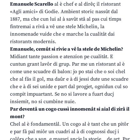
Emanuele Scarello
al è chef e al dirêç il ristorant
«Agli amici» di Godie. Ambient storic nassût dal
1887, ma che cun lui al à savût stâ al pas cui timps
fintremai a rivâ a vê une stele Michelin, la
innomenade vuide che e marche la cualitât dai
ristorants modernis.
Emanuele, cemût si rivie a vê la stele de Michelin?
Midiant tante passion e atenzion pe cualitât. E
cuntun grant lavôr di grup. Par me un ristorant al è
come une scuadre di balon: jo po stai che o soi chel
che al fâs il gol, ma daûr e à di jessi dute une scuadre
che e à di sei unide e part dal progjet, ognidun cul so
compit impuartant. Se no si lavore a fuart ducj
insiemit, no si cumbine nuie.
Par deventâ un cogo cussì innomenât si aial di zirâ il
mont?
Chel al è fondamentâl. Un cogo al è tant che un pitôr
e par fâ pal miôr un cuadri al à di cognossi ducj i
colôrs che a son, e magari ancje la storie… de art. Par