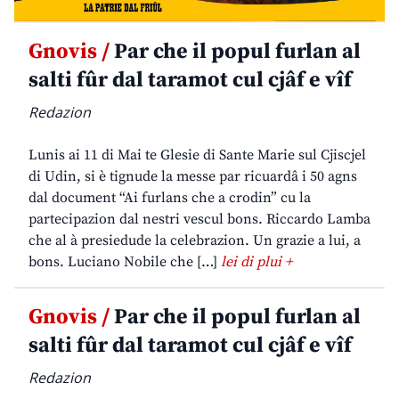
Gnovis /
Par che il popul furlan al
salti fûr dal taramot cul cjâf e vîf
Redazion
Lunis ai 11 di Mai te Glesie di Sante Marie sul Cjiscjel
di Udin, si è tignude la messe par ricuardâ i 50 agns
dal document “Ai furlans che a crodin” cu la
partecipazion dal nestri vescul bons. Riccardo Lamba
che al à presiedude la celebrazion. Un grazie a lui, a
bons. Luciano Nobile che […]
lei di plui +
Gnovis /
Par che il popul furlan al
salti fûr dal taramot cul cjâf e vîf
Redazion