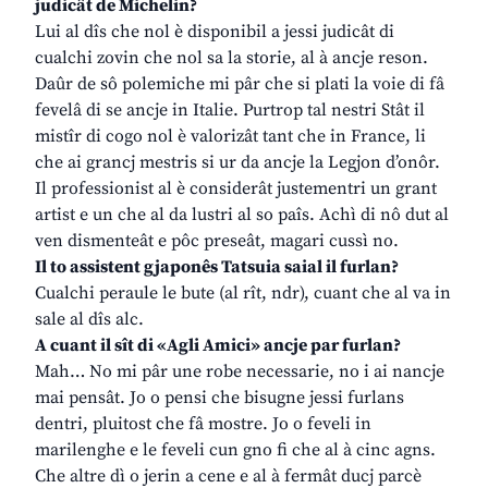
judicât de Michelin?
Lui al dîs che nol è disponibil a jessi judicât di
cualchi zovin che nol sa la storie, al à ancje reson.
Daûr de sô polemiche mi pâr che si plati la voie di fâ
fevelâ di se ancje in Italie. Purtrop tal nestri Stât il
mistîr di cogo nol è valorizât tant che in France, li
che ai grancj mestris si ur da ancje la Legjon d’onôr.
Il professionist al è considerât justementri un grant
artist e un che al da lustri al so paîs. Achì di nô dut al
ven dismenteât e pôc preseât, magari cussì no.
Il to assistent gjaponês Tatsuia saial il furlan?
Cualchi peraule le bute (al rît, ndr), cuant che al va in
sale al dîs alc.
A cuant il sît di «Agli Amici» ancje par furlan?
Mah… No mi pâr une robe necessarie, no i ai nancje
mai pensât. Jo o pensi che bisugne jessi furlans
dentri, pluitost che fâ mostre. Jo o feveli in
marilenghe e le feveli cun gno fi che al à cinc agns.
Che altre dì o jerin a cene e al à fermât ducj parcè