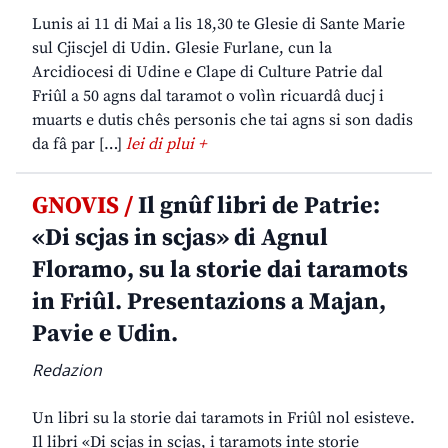
Lunis ai 11 di Mai a lis 18,30 te Glesie di Sante Marie
sul Cjiscjel di Udin. Glesie Furlane, cun la
Arcidiocesi di Udine e Clape di Culture Patrie dal
Friûl a 50 agns dal taramot o volìn ricuardâ ducj i
muarts e dutis chês personis che tai agns si son dadis
da fâ par […]
lei di plui +
GNOVIS /
Il gnûf libri de Patrie:
«Di scjas in scjas» di Agnul
Floramo, su la storie dai taramots
in Friûl. Presentazions a Majan,
Pavie e Udin.
Redazion
Un libri su la storie dai taramots in Friûl nol esisteve.
Il libri «Di scjas in scjas, i taramots inte storie