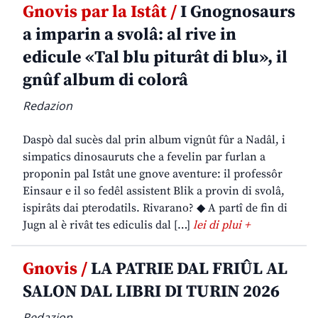
Gnovis par la Istât /
I Gnognosaurs
a imparin a svolâ: al rive in
edicule «Tal blu piturât di blu», il
gnûf album di colorâ
Redazion
Daspò dal sucès dal prin album vignût fûr a Nadâl, i
simpatics dinosauruts che a fevelin par furlan a
proponin pal Istât une gnove aventure: il professôr
Einsaur e il so fedêl assistent Blik a provin di svolâ,
ispirâts dai pterodatils. Rivarano? ◆ A partî de fin di
Jugn al è rivât tes ediculis dal […]
lei di plui +
Gnovis /
LA PATRIE DAL FRIÛL AL
SALON DAL LIBRI DI TURIN 2026
Redazion