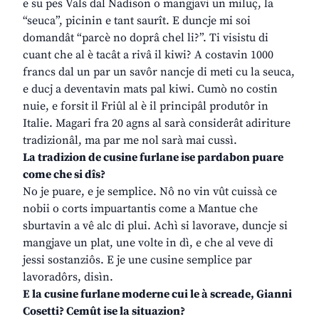
e su pes Vals dal Nadison o mangjavi un miluç, la
“seuca”, picinin e tant saurît. E duncje mi soi
domandât “parcè no doprâ chel li?”. Ti visistu di
cuant che al è tacât a rivâ il kiwi? A costavin 1000
francs dal un par un savôr nancje di meti cu la seuca,
e ducj a deventavin mats pal kiwi. Cumò no costin
nuie, e forsit il Friûl al è il principâl produtôr in
Italie. Magari fra 20 agns al sarà considerât adiriture
tradizionâl, ma par me nol sarà mai cussì.
La tradizion de cusine furlane ise pardabon puare
come che si dîs?
No je puare, e je semplice. Nô no vin vût cuissà ce
nobii o corts impuartantis come a Mantue che
sburtavin a vê alc di plui. Achì si lavorave, duncje si
mangjave un plat, une volte in dì, e che al veve di
jessi sostanziôs. E je une cusine semplice par
lavoradôrs, disìn.
E la cusine furlane moderne cui le à screade, Gianni
Cosetti? Cemût ise la situazion?