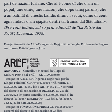
part de nazion furlane. Che al è come dî che o sin un
popul, une etnie, une nazion, che dopo tancj parons, che
a àn balinât di chestis bandis dilunc i secui, cumò di cent
agns indaûr o sin cjapâts dentri tal tramai dal Stât talian».
(Pre Toni Beline, sul so prin editoriâl de “La Patrie dal
Friûl”, Dicembar 1978)
Progjet finanziât de ARLeF - Agjenzie Regjonâl pe Lenghe Furlane e de Regjon
Autonome Friûl-Vignesie Julie
ANNO 2025
– Contributi ricevuti da Clape di
Culture Patrie dal Friûl – c.f. 01299830305
– erogante: A.R.L.E.F. (Agenzia Regionale per la
Lingua Friulana) C.F. 94094780304 • rif. norm. L.R.
N.29/2007 ART.23 c.2 bis e ART.24 c.7 e 10 • estremi
del decreto di concessione: DECRETO N. 261 del
25/10/2022 importo contributo € 3.500,00 (saldo) in
data 06/11/2025 • DECRETO N. 173 del 27/06/2025 €
34.842,23 in data 31/07/2025;
– erogante: FONDAZIONE FRIULI CF. 00158650309 •
estremi del decreto di concessione: Codice