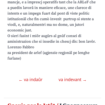
mancje, e a imprescj operatîfs tant che la ARLeF che
a puedin lavorâ in maniere eficace, une clarece di
intents e un impegn fuart dal pont di viste politic
istituzionâl che fin cumò invezit purtrop si stente a
viodi, e, naturalmentri ma no dome, un jutori
economic just.
O sieri fasint i miôr augûrs al gnûf consei di
aministrazion che si insedie in chescj dîs: bon lavôr.
Lorenzo Fabbro
za president de arlef (agjenzie regjonâl pe lenghe
furlane)
← va indaûr
va indevant →