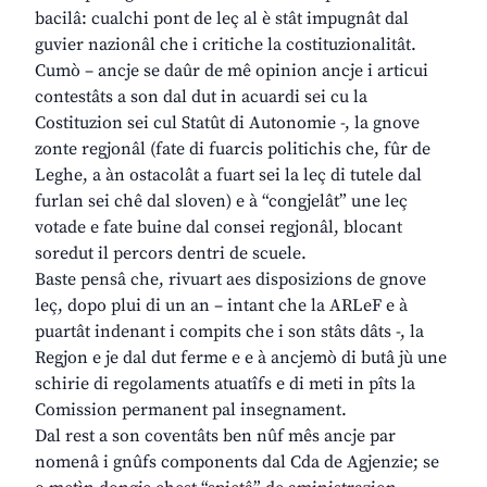
bacilâ: cualchi pont de leç al è stât impugnât dal
guvier nazionâl che i critiche la costituzionalitât.
Cumò – ancje se daûr de mê opinion ancje i articui
contestâts a son dal dut in acuardi sei cu la
Costituzion sei cul Statût di Autonomie -, la gnove
zonte regjonâl (fate di fuarcis politichis che, fûr de
Leghe, a àn ostacolât a fuart sei la leç di tutele dal
furlan sei chê dal sloven) e à “congjelât” une leç
votade e fate buine dal consei regjonâl, blocant
soredut il percors dentri de scuele.
Baste pensâ che, rivuart aes disposizions de gnove
leç, dopo plui di un an – intant che la ARLeF e à
puartât indenant i compits che i son stâts dâts -, la
Regjon e je dal dut ferme e e à ancjemò di butâ jù une
schirie di regolaments atuatîfs e di meti in pîts la
Comission permanent pal insegnament.
Dal rest a son coventâts ben nûf mês ancje par
nomenâ i gnûfs components dal Cda de Agjenzie; se