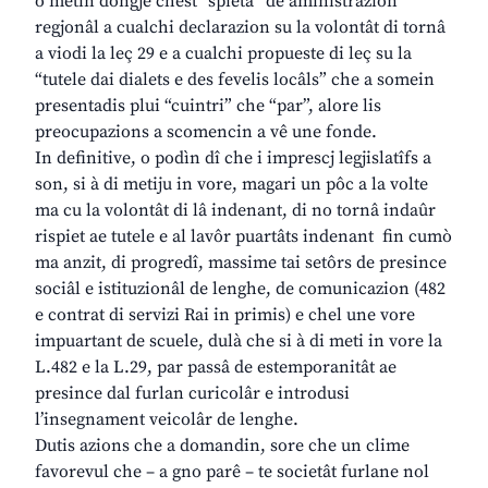
o metìn dongje chest “spietâ” de aministrazion
regjonâl a cualchi declarazion su la volontât di tornâ
a viodi la leç 29 e a cualchi propueste di leç su la
“tutele dai dialets e des fevelis locâls” che a somein
presentadis plui “cuintri” che “par”, alore lis
preocupazions a scomencin a vê une fonde.
In definitive, o podìn dî che i imprescj legjislatîfs a
son, si à di metiju in vore, magari un pôc a la volte
ma cu la volontât di lâ indenant, di no tornâ indaûr
rispiet ae tutele e al lavôr puartâts indenant fin cumò
ma anzit, di progredî, massime tai setôrs de presince
sociâl e istituzionâl de lenghe, de comunicazion (482
e contrat di servizi Rai in primis) e chel une vore
impuartant de scuele, dulà che si à di meti in vore la
L.482 e la L.29, par passâ de estemporanitât ae
presince dal furlan curicolâr e introdusi
l’insegnament veicolâr de lenghe.
Dutis azions che a domandin, sore che un clime
favorevul che – a gno parê – te societât furlane nol