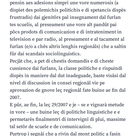
pensìn aes adesions simpri une vore numerosis (a
dispiet des polemichis politichis e di spetancis dispès
frustradis) dai gjenitôrs pal insegnament dal furlan
tes scuelis, al preseament une vore alt pandût pai
pôcs prodots di comunicazion e di intrateniment in
television e par radio, al preseament e al tacament al
furlan (e/o a chês altris lenghis regjonâls) che a saltin
fûr dai scandais sociolinguistics.
Pecjât che, a pet di chestis domandis e di cheste
cussience dai furlans, la classe politiche e rispuindi
dispès in maniere dal dut inadeguade, baste visâsi dal
nivel di discussion in consei regjonâl vie pe
aprovazion de gnove leç regjonâl fate buine ae fin dal
2007.
E pûr, ae fin, la leç 29/2007 e je – se e vignarà metude
in vore – une buine leç di politiche linguistiche e e
permetarès finalmentri di intervignî di plui, massime
tal setôr de scuele e de comunicazion.
Purtrop i segnâi che a rivin dal mont politic a fasin