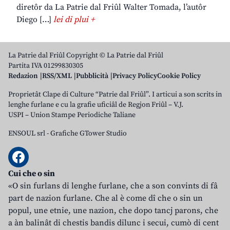
diretôr da La Patrie dal Friûl Walter Tomada, l’autôr
Diego […]
lei di plui +
La Patrie dal Friûl Copyright © La Patrie dal Friûl
Partita IVA 01299830305
Redazion
RSS/XML
Pubblicità
Privacy Policy
Cookie Policy
Proprietât Clape di Culture “Patrie dal Friûl”. I articui a son scrits in
lenghe furlane e cu la grafie uficiâl de Regjon Friûl – V.J.
USPI – Union Stampe Periodiche Taliane
ENSOUL srl
-
Grafiche GTower Studio
Cui che o sin
«O sin furlans di lenghe furlane, che a son convints di fâ
part de nazion furlane. Che al è come dî che o sin un
popul, une etnie, une nazion, che dopo tancj parons, che
a àn balinât di chestis bandis dilunc i secui, cumò di cent