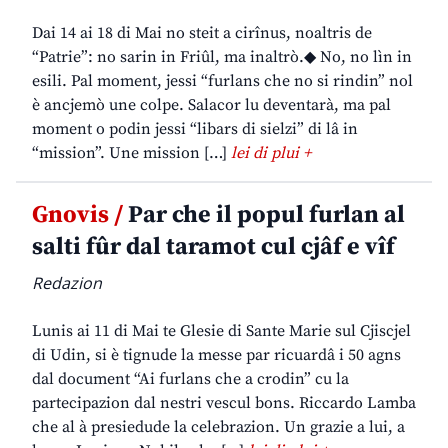
Dai 14 ai 18 di Mai no steit a cirînus, noaltris de
“Patrie”: no sarin in Friûl, ma inaltrò.◆ No, no lìn in
esili. Pal moment, jessi “furlans che no si rindin” nol
è ancjemò une colpe. Salacor lu deventarà, ma pal
moment o podin jessi “libars di sielzi” di lâ in
“mission”. Une mission […]
lei di plui +
Gnovis /
Par che il popul furlan al
salti fûr dal taramot cul cjâf e vîf
Redazion
Lunis ai 11 di Mai te Glesie di Sante Marie sul Cjiscjel
di Udin, si è tignude la messe par ricuardâ i 50 agns
dal document “Ai furlans che a crodin” cu la
partecipazion dal nestri vescul bons. Riccardo Lamba
che al à presiedude la celebrazion. Un grazie a lui, a