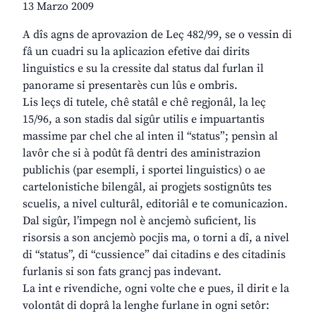
13 Marzo 2009
A dîs agns de aprovazion de Leç 482/99, se o vessin di
fâ un cuadri su la aplicazion efetive dai dirits
linguistics e su la cressite dal status dal furlan il
panorame si presentarès cun lûs e ombris.
Lis leçs di tutele, chê statâl e chê regjonâl, la leç
15/96, a son stadis dal sigûr utilis e impuartantis
massime par chel che al inten il “status”; pensìn al
lavôr che si à podût fâ dentri des aministrazion
publichis (par esempli, i sportei linguistics) o ae
cartelonistiche bilengâl, ai progjets sostignûts tes
scuelis, a nivel culturâl, editoriâl e te comunicazion.
Dal sigûr, l’impegn nol è ancjemò suficient, lis
risorsis a son ancjemò pocjis ma, o torni a dî, a nivel
di “status”, di “cussience” dai citadins e des citadinis
furlanis si son fats grancj pas indevant.
La int e rivendiche, ogni volte che e pues, il dirit e la
volontât di doprâ la lenghe furlane in ogni setôr: