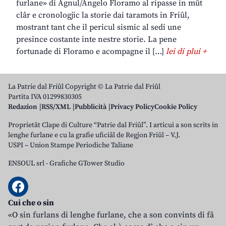
furlane» di Agnul/Angelo Floramo al ripasse in mût
clâr e cronologjic la storie dai taramots in Friûl,
mostrant tant che il pericul sismic al sedi une
presince costante inte nestre storie. La pene
fortunade di Floramo e acompagne il […]
lei di plui +
La Patrie dal Friûl Copyright © La Patrie dal Friûl
Partita IVA 01299830305
Redazion
RSS/XML
Pubblicità
Privacy Policy
Cookie Policy
Proprietât Clape di Culture “Patrie dal Friûl”. I articui a son scrits in
lenghe furlane e cu la grafie uficiâl de Regjon Friûl – V.J.
USPI – Union Stampe Periodiche Taliane
ENSOUL srl
-
Grafiche GTower Studio
Cui che o sin
«O sin furlans di lenghe furlane, che a son convints di fâ