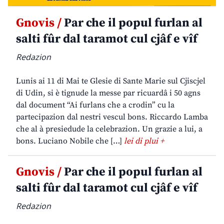
Gnovis /
Par che il popul furlan al
salti fûr dal taramot cul cjâf e vîf
Redazion
Lunis ai 11 di Mai te Glesie di Sante Marie sul Cjiscjel
di Udin, si è tignude la messe par ricuardâ i 50 agns
dal document “Ai furlans che a crodin” cu la
partecipazion dal nestri vescul bons. Riccardo Lamba
che al à presiedude la celebrazion. Un grazie a lui, a
bons. Luciano Nobile che […]
lei di plui +
Gnovis /
Par che il popul furlan al
salti fûr dal taramot cul cjâf e vîf
Redazion