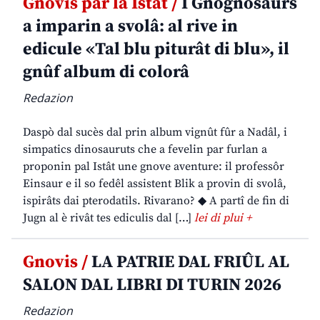
Gnovis par la Istât /
I Gnognosaurs
a imparin a svolâ: al rive in
edicule «Tal blu piturât di blu», il
gnûf album di colorâ
Redazion
Daspò dal sucès dal prin album vignût fûr a Nadâl, i
simpatics dinosauruts che a fevelin par furlan a
proponin pal Istât une gnove aventure: il professôr
Einsaur e il so fedêl assistent Blik a provin di svolâ,
ispirâts dai pterodatils. Rivarano? ◆ A partî de fin di
Jugn al è rivât tes ediculis dal […]
lei di plui +
Gnovis /
LA PATRIE DAL FRIÛL AL
SALON DAL LIBRI DI TURIN 2026
Redazion