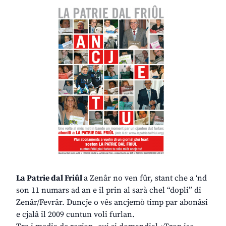
La Patrie dal Friûl
a Zenâr no ven fûr, stant che a ‘nd
son 11 numars ad an e il prin al sarà chel “dopli” di
Zenâr/Fevrâr. Duncje o vês ancjemò timp par abonâsi
e cjalâ il 2009 cuntun voli furlan.