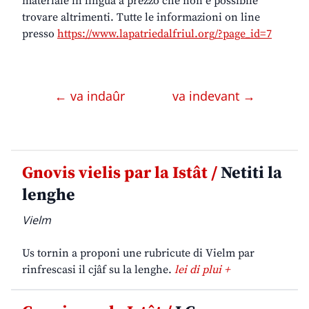
materiale in lingua a prezzo che non è possibile
trovare altrimenti. Tutte le informazioni on line
presso
https://www.lapatriedalfriul.org/?page_id=7
← va indaûr
va indevant →
Gnovis vielis par la Istât /
Netiti la
lenghe
Vielm
Us tornin a proponi une rubricute di Vielm par
rinfrescasi il cjâf su la lenghe.
lei di plui +