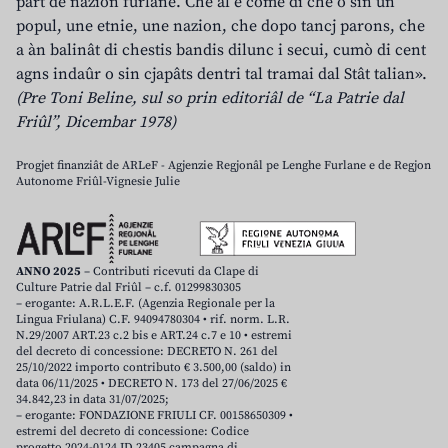
part de nazion furlane. Che al è come dî che o sin un
popul, une etnie, une nazion, che dopo tancj parons, che
a àn balinât di chestis bandis dilunc i secui, cumò di cent
agns indaûr o sin cjapâts dentri tal tramai dal Stât talian».
(Pre Toni Beline, sul so prin editoriâl de “La Patrie dal
Friûl”, Dicembar 1978)
Progjet finanziât de ARLeF - Agjenzie Regjonâl pe Lenghe Furlane e de Regjon
Autonome Friûl-Vignesie Julie
ANNO 2025
– Contributi ricevuti da Clape di
Culture Patrie dal Friûl – c.f. 01299830305
– erogante: A.R.L.E.F. (Agenzia Regionale per la
Lingua Friulana) C.F. 94094780304 • rif. norm. L.R.
N.29/2007 ART.23 c.2 bis e ART.24 c.7 e 10 • estremi
del decreto di concessione: DECRETO N. 261 del
25/10/2022 importo contributo € 3.500,00 (saldo) in
data 06/11/2025 • DECRETO N. 173 del 27/06/2025 €
34.842,23 in data 31/07/2025;
– erogante: FONDAZIONE FRIULI CF. 00158650309 •
estremi del decreto di concessione: Codice
progetto 2024-0124 ID 23405 campagna di