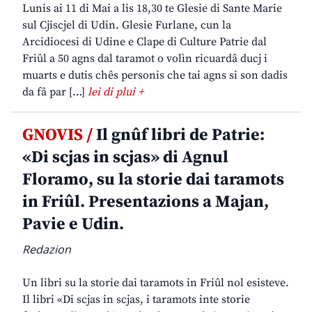
Lunis ai 11 di Mai a lis 18,30 te Glesie di Sante Marie
sul Cjiscjel di Udin. Glesie Furlane, cun la
Arcidiocesi di Udine e Clape di Culture Patrie dal
Friûl a 50 agns dal taramot o volìn ricuardâ ducj i
muarts e dutis chês personis che tai agns si son dadis
da fâ par […]
lei di plui +
GNOVIS /
Il gnûf libri de Patrie:
«Di scjas in scjas» di Agnul
Floramo, su la storie dai taramots
in Friûl. Presentazions a Majan,
Pavie e Udin.
Redazion
Un libri su la storie dai taramots in Friûl nol esisteve.
Il libri «Di scjas in scjas, i taramots inte storie