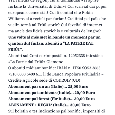
Tra i media de regjon, cui si domandial «Trop ise
furlane la Universitât di Udin»? Cui scrivial dai popui
europeans cence stât? Cui ti contial che Robin
Williams al à recitât par furlan? Cui tifial pai paîs che
vuelin tornâ tal Friûl storic? Cui fevelial di internet
ma ancje des lidrîs storichis e culturâls de lenghe?
Une volte al mês met in bande un moment par un
cjanton dut furlan: aboniti a “LA PATRIE DAL
FRIÛL”.
Aboniti sul Cont corint postâl n. 12052338 intestât a
«La Patrie dal Friûl» Glemone
O aboniti midiant bonific: IBAN n. IT50 SO53 3663
7510 0003 5400 611 li de Banca Popolare Friuladria –
Credite Agricole sede di CODROIP (UD)
Abonament par un an (Italie)… 25,00 Euro
Abonament pai ambients (Italie)… 20,00 Euro
Abonament pal forest (fûr Italie)… 30,00 Euro
ABONAMENT + REGÂL* (Italie)… 30,00 Euro
Sul boletin o tes indicazions pal bonific, impensiti di