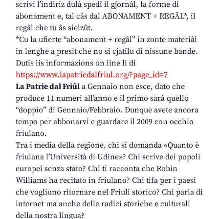
scrivi l’indiriz dulà spedî il gjornâl, la forme di
abonament e, tal câs dal ABONAMENT + REGÂL*, il
regâl che tu âs sielzût.
*Cu la ufierte “abonament + regâl” in zonte materiâl
in lenghe a presit che no si cjatilu di nissune bande.
Dutis lis informazions on line li di
https://www.lapatriedalfriul.org/?page_id=7
La Patrie dal Friûl
a Gennaio non esce, dato che
produce 11 numeri all’anno e il primo sarà quello
“doppio” di Gennaio/Febbraio. Dunque avete ancora
tempo per abbonarvi e guardare il 2009 con occhio
friulano.
Tra i media della regione, chi si domanda «Quanto è
friulana l’Università di Udine»? Chi scrive dei popoli
europei senza stato? Chi ti racconta che Robin
Williams ha recitato in friulano? Chi tifa per i paesi
che vogliono ritornare nel Friuli storico? Chi parla di
internet ma anche delle radici storiche e culturali
della nostra lingua?