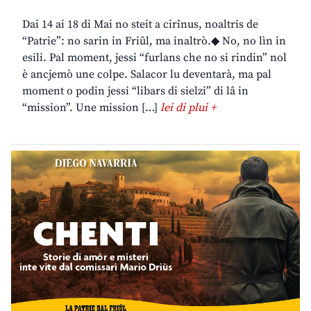
Dai 14 ai 18 di Mai no steit a cirînus, noaltris de
“Patrie”: no sarin in Friûl, ma inaltrò.◆ No, no lìn in
esili. Pal moment, jessi “furlans che no si rindin” nol
è ancjemò une colpe. Salacor lu deventarà, ma pal
moment o podin jessi “libars di sielzi” di lâ in
“mission”. Une mission […]
lei di plui +