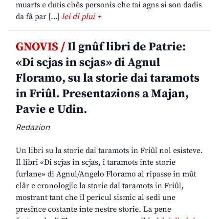
muarts e dutis chês personis che tai agns si son dadis
da fâ par […]
lei di plui +
GNOVIS /
Il gnûf libri de Patrie:
«Di scjas in scjas» di Agnul
Floramo, su la storie dai taramots
in Friûl. Presentazions a Majan,
Pavie e Udin.
Redazion
Un libri su la storie dai taramots in Friûl nol esisteve.
Il libri «Di scjas in scjas, i taramots inte storie
furlane» di Agnul/Angelo Floramo al ripasse in mût
clâr e cronologjic la storie dai taramots in Friûl,
mostrant tant che il pericul sismic al sedi une
presince costante inte nestre storie. La pene