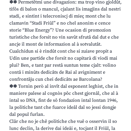
✽✽ Permetêtmi une divagazion: ma trop vino gjoldût,
tifôs di balon o mancul, cjalant lis imagjins dal nestri
stadi, e sintint i telecroniscj di mieç mont che lu
clamavin “Stadi Friûl” e no chel anonim e cence
storie “Blue Energy”? Une ocasion di promozion
turistiche che forsit no vin savût sfrutâ dal dut e che
ancje il mont de informazion al à sotvalutât.
Cualchidun si è rindût cont che si zuiave propit a
Udin une partide che forsit no capitarà di viodi mai
plui? Ben, e tant par restâ suntun teme cjalt: volìno
contâ i minûts dedicâts de Rai al avigniment e
confrontâju cun chei dedicâts ae Barcolana?
✽✽ Tornìn però al invît dal esponent leghist, che in
maniere palese al cognòs pôc chest gjornâl, che al à
intal so DNA, fint de sô fondazion intal lontan 1946,
la politiche tant che fuarce ideâl dal so jessi dongje
dal popul furlan.
Clâr che no je chê politiche che vuê o osservìn il so
lunc declin, la derive dai ideâi e, tocjant il Friûl, la