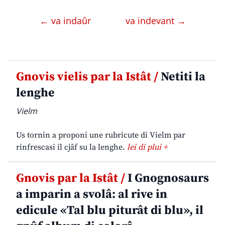
← va indaûr
va indevant →
Gnovis vielis par la Istât /
Netiti la
lenghe
Vielm
Us tornin a proponi une rubricute di Vielm par
rinfrescasi il cjâf su la lenghe.
lei di plui +
Gnovis par la Istât /
I Gnognosaurs
a imparin a svolâ: al rive in
edicule «Tal blu piturât di blu», il