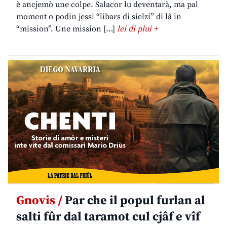
è ancjemò une colpe. Salacor lu deventarà, ma pal
moment o podin jessi “libars di sielzi” di lâ in
“mission”. Une mission […]
lei di plui +
Gnovis /
Par che il popul furlan al
salti fûr dal taramot cul cjâf e vîf