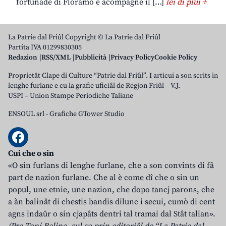
fortunade di Floramo e acompagne il […]
lei di plui +
La Patrie dal Friûl Copyright © La Patrie dal Friûl
Partita IVA 01299830305
Redazion
RSS/XML
Pubblicità
Privacy Policy
Cookie Policy
Proprietât Clape di Culture “Patrie dal Friûl”. I articui a son scrits in
lenghe furlane e cu la grafie uficiâl de Regjon Friûl – V.J.
USPI – Union Stampe Periodiche Taliane
ENSOUL srl
-
Grafiche GTower Studio
Cui che o sin
«O sin furlans di lenghe furlane, che a son convints di fâ
part de nazion furlane. Che al è come dî che o sin un
popul, une etnie, une nazion, che dopo tancj parons, che
a àn balinât di chestis bandis dilunc i secui, cumò di cent
agns indaûr o sin cjapâts dentri tal tramai dal Stât talian».