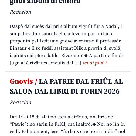
gnûf album di colorâ
Redazion
Daspò dal sucès dal prin album vignût fûr a Nadâl, i
simpatics dinosauruts che a fevelin par furlan a
proponin pal Istât une gnove aventure: il professôr
Einsaur e il so fedêl assistent Blik a provin di svolâ,
ispirâts dai pterodatils. Rivarano? ◆ A partî de fin di
Jugn al è rivât tes ediculis dal […]
lei di plui +
Gnovis /
LA PATRIE DAL FRIÛL AL
SALON DAL LIBRI DI TURIN 2026
Redazion
Dai 14 ai 18 di Mai no steit a cirînus, noaltris de
“Patrie”: no sarin in Friûl, ma inaltrò.◆ No, no lìn in
esili. Pal moment, jessi “furlans che no si rindin” nol