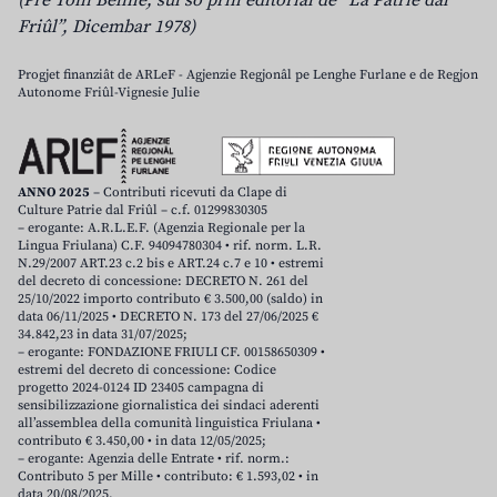
(Pre Toni Beline, sul so prin editoriâl de “La Patrie dal
Friûl”, Dicembar 1978)
Progjet finanziât de ARLeF - Agjenzie Regjonâl pe Lenghe Furlane e de Regjon
Autonome Friûl-Vignesie Julie
ANNO 2025
– Contributi ricevuti da Clape di
Culture Patrie dal Friûl – c.f. 01299830305
– erogante: A.R.L.E.F. (Agenzia Regionale per la
Lingua Friulana) C.F. 94094780304 • rif. norm. L.R.
N.29/2007 ART.23 c.2 bis e ART.24 c.7 e 10 • estremi
del decreto di concessione: DECRETO N. 261 del
25/10/2022 importo contributo € 3.500,00 (saldo) in
data 06/11/2025 • DECRETO N. 173 del 27/06/2025 €
34.842,23 in data 31/07/2025;
– erogante: FONDAZIONE FRIULI CF. 00158650309 •
estremi del decreto di concessione: Codice
progetto 2024-0124 ID 23405 campagna di
sensibilizzazione giornalistica dei sindaci aderenti
all’assemblea della comunità linguistica Friulana •
contributo € 3.450,00 • in data 12/05/2025;
– erogante: Agenzia delle Entrate • rif. norm.:
Contributo 5 per Mille • contributo: € 1.593,02 • in
data 20/08/2025.