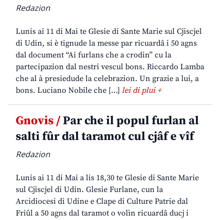
Redazion
Lunis ai 11 di Mai te Glesie di Sante Marie sul Cjiscjel
di Udin, si è tignude la messe par ricuardâ i 50 agns
dal document “Ai furlans che a crodin” cu la
partecipazion dal nestri vescul bons. Riccardo Lamba
che al à presiedude la celebrazion. Un grazie a lui, a
bons. Luciano Nobile che […]
lei di plui +
Gnovis /
Par che il popul furlan al
salti fûr dal taramot cul cjâf e vîf
Redazion
Lunis ai 11 di Mai a lis 18,30 te Glesie di Sante Marie
sul Cjiscjel di Udin. Glesie Furlane, cun la
Arcidiocesi di Udine e Clape di Culture Patrie dal
Friûl a 50 agns dal taramot o volìn ricuardâ ducj i