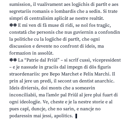
sumission, il vualivament aes logjichis di partît e aes
segretariis romanis o lombardis che a sedin. Si trate
simpri di centralisim aplicât ae nestre realtât.
✽✽ E mi ven di fâ muse di ridi, se nol fos tragjic,
constatâ che personis che nus guviernin a confondin
la politiche cu la logjiche di partît, che ogni
discussion e devente no confront di ideis, ma
formazion in assolût.
✽✽ La “Patrie dal Friûl” – si scrîf cussì, vicepresident
– e je nassude in graciis dal impegn di dôs figuris
straordenariis: pre Bepo Marchet e Felix Marchi. Il
prin al jere un predi, il secont un dentist anarchic.
Ideis diviersis, doi monts che a someavin
inconciliabii, ma l’amôr pal Friûl al jere plui fuart di
ogni ideologjie. Ve, cheste e je la nestre storie e al
pues capî, duncje, che no sarìn, e nancje no
podaressin mai jessi, apolitics. ❚