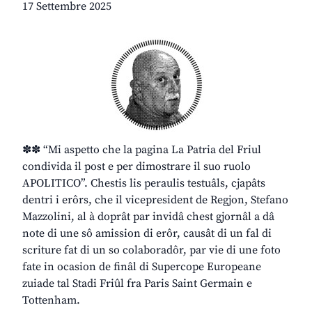
17 Settembre 2025
✽✽ “Mi aspetto che la pagina La Patria del Friul
condivida il post e per dimostrare il suo ruolo
APOLITICO”. Chestis lis peraulis testuâls, cjapâts
dentri i erôrs, che il vicepresident de Regjon, Stefano
Mazzolini, al à doprât par invidâ chest gjornâl a dâ
note di une sô amission di erôr, causât di un fal di
scriture fat di un so colaboradôr, par vie di une foto
fate in ocasion de finâl di Supercope Europeane
zuiade tal Stadi Friûl fra Paris Saint Germain e
Tottenham.