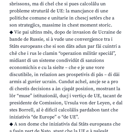
sbrissons, ma di chel che si pues calcolâlu un
probleme struturâl de UE: la mancjance di une
politiche comune e unitarie in chescj setôrs che a
son strategjics, massime in chest moment storic.
◆ Vie pai ultins mês, dopo de invasion de Ucraine de
bande de Russie, si à vude une convergjence tra i
Stâts europeans che si son dâts adun par fâi cuintri a
chê che i rus le clamin “operazion militâr speciâl”,
midiant di un sisteme condividût di sanzions
economichis e cu la sielte – che e je une vore
discutibile, in relazion aes prospetivis di pâs – di dâi
armis al guvier ucrain. Cundut achel, ancje se a pro
di chestis decisions a àn cjapât posizion, mostrant la
lôr “muse” istituzionâl, ducj i vertiçs de UE, tacant de
presidente de Comission, Ursula von der Leyen, e dal
stes Borrell, al è dificil calcolâlis pardabon tant che
iniziativis “de Europe” o “de UE”.
◆ A son dome che iniziativis dai Stâts europeans che
a fasin part de Nato, stant che la UE e à palesât