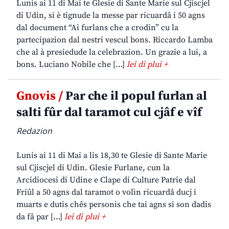
Lunis ai 11 di Mai te Glesie di Sante Marie sul Cjiscjel
di Udin, si è tignude la messe par ricuardâ i 50 agns
dal document “Ai furlans che a crodin” cu la
partecipazion dal nestri vescul bons. Riccardo Lamba
che al à presiedude la celebrazion. Un grazie a lui, a
bons. Luciano Nobile che […]
lei di plui +
Gnovis /
Par che il popul furlan al
salti fûr dal taramot cul cjâf e vîf
Redazion
Lunis ai 11 di Mai a lis 18,30 te Glesie di Sante Marie
sul Cjiscjel di Udin. Glesie Furlane, cun la
Arcidiocesi di Udine e Clape di Culture Patrie dal
Friûl a 50 agns dal taramot o volìn ricuardâ ducj i
muarts e dutis chês personis che tai agns si son dadis
da fâ par […]
lei di plui +