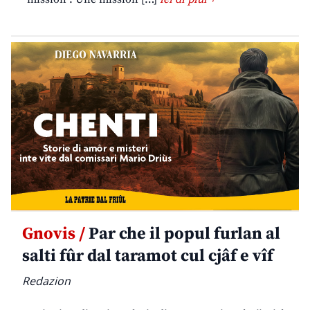
Gnovis /
Par che il popul furlan al
salti fûr dal taramot cul cjâf e vîf
Redazion