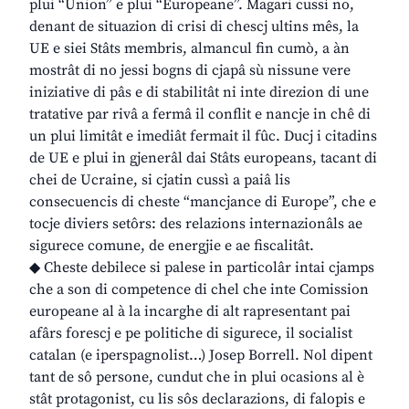
plui “Union” e plui “Europeane”. Magari cussì no,
denant de situazion di crisi di chescj ultins mês, la
UE e siei Stâts membris, almancul fin cumò, a àn
mostrât di no jessi bogns di cjapâ sù nissune vere
iniziative di pâs e di stabilitât ni inte direzion di une
tratative par rivâ a fermâ il conflit e nancje in chê di
un plui limitât e imediât fermait il fûc. Ducj i citadins
de UE e plui in gjenerâl dai Stâts europeans, tacant di
chei de Ucraine, si cjatin cussì a paiâ lis
consecuencis di cheste “mancjance di Europe”, che e
tocje diviers setôrs: des relazions internazionâls ae
sigurece comune, de energjie e ae fiscalitât.
◆ Cheste debilece si palese in particolâr intai cjamps
che a son di competence di chel che inte Comission
europeane al à la incarghe di alt rapresentant pai
afârs forescj e pe politiche di sigurece, il socialist
catalan (e iperspagnolist…) Josep Borrell. Nol dipent
tant de sô persone, cundut che in plui ocasions al è
stât protagonist, cu lis sôs declarazions, di falopis e