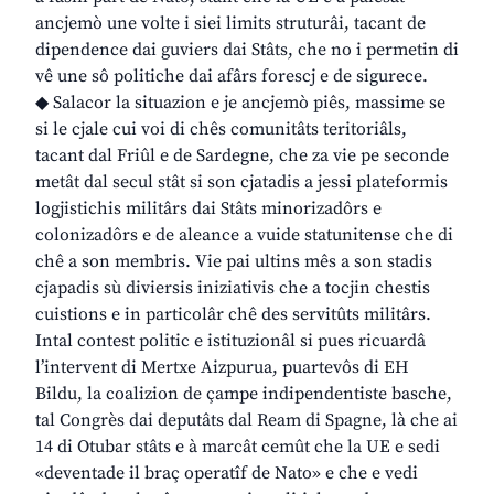
ancjemò une volte i siei limits struturâi, tacant de
dipendence dai guviers dai Stâts, che no i permetin di
vê une sô politiche dai afârs forescj e de sigurece.
◆ Salacor la situazion e je ancjemò piês, massime se
si le cjale cui voi di chês comunitâts teritoriâls,
tacant dal Friûl e de Sardegne, che za vie pe seconde
metât dal secul stât si son cjatadis a jessi plateformis
logjistichis militârs dai Stâts minorizadôrs e
colonizadôrs e de aleance a vuide statunitense che di
chê a son membris. Vie pai ultins mês a son stadis
cjapadis sù diviersis iniziativis che a tocjin chestis
cuistions e in particolâr chê des servitûts militârs.
Intal contest politic e istituzionâl si pues ricuardâ
l’intervent di Mertxe Aizpurua, puartevôs di EH
Bildu, la coalizion de çampe indipendentiste basche,
tal Congrès dai deputâts dal Ream di Spagne, là che ai
14 di Otubar stâts e à marcât cemût che la UE e sedi
«deventade il braç operatîf de Nato» e che e vedi