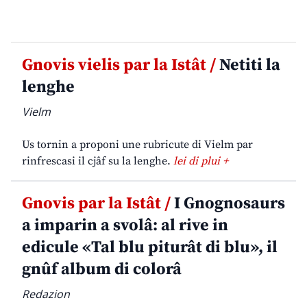
Gnovis vielis par la Istât /
Netiti la
lenghe
Vielm
Us tornin a proponi une rubricute di Vielm par
rinfrescasi il cjâf su la lenghe.
lei di plui +
Gnovis par la Istât /
I Gnognosaurs
a imparin a svolâ: al rive in
edicule «Tal blu piturât di blu», il
gnûf album di colorâ
Redazion