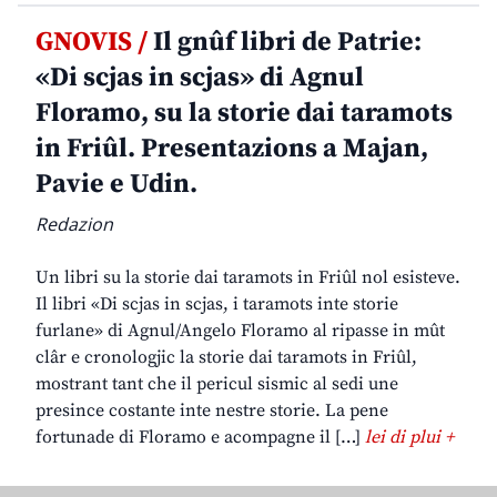
GNOVIS /
Il gnûf libri de Patrie:
«Di scjas in scjas» di Agnul
Floramo, su la storie dai taramots
in Friûl. Presentazions a Majan,
Pavie e Udin.
Redazion
Un libri su la storie dai taramots in Friûl nol esisteve.
Il libri «Di scjas in scjas, i taramots inte storie
furlane» di Agnul/Angelo Floramo al ripasse in mût
clâr e cronologjic la storie dai taramots in Friûl,
mostrant tant che il pericul sismic al sedi une
presince costante inte nestre storie. La pene
fortunade di Floramo e acompagne il […]
lei di plui +