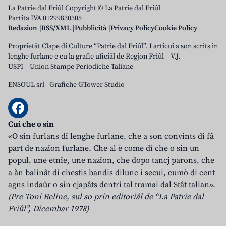
La Patrie dal Friûl Copyright © La Patrie dal Friûl
Partita IVA 01299830305
Redazion
RSS/XML
Pubblicità
Privacy Policy
Cookie Policy
Proprietât Clape di Culture “Patrie dal Friûl”. I articui a son scrits in
lenghe furlane e cu la grafie uficiâl de Regjon Friûl – V.J.
USPI – Union Stampe Periodiche Taliane
ENSOUL srl
-
Grafiche GTower Studio
Cui che o sin
«O sin furlans di lenghe furlane, che a son convints di fâ
part de nazion furlane. Che al è come dî che o sin un
popul, une etnie, une nazion, che dopo tancj parons, che
a àn balinât di chestis bandis dilunc i secui, cumò di cent
agns indaûr o sin cjapâts dentri tal tramai dal Stât talian».
(Pre Toni Beline, sul so prin editoriâl de “La Patrie dal
Friûl”, Dicembar 1978)