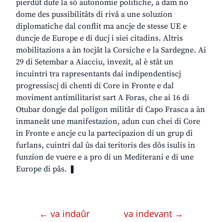
pierdût dute la sô autonomie politiche, a dam no
dome des pussibilitâts di rivâ a une soluzion
diplomatiche dal conflit ma ancje de stesse UE e
duncje de Europe e di ducj i siei citadins. Altris
mobilitazions a àn tocjât la Corsiche e la Sardegne. Ai
29 di Setembar a Aiacciu, invezit, al è stât un
incuintri tra rapresentants dai indipendentiscj
progressiscj di chenti di Core in Fronte e dal
moviment antimilitarist sart A Foras, che ai 16 di
Otubar dongje dal poligon militâr di Capo Frasca a àn
inmaneât une manifestazion, adun cun chei di Core
in Fronte e ancje cu la partecipazion di un grup di
furlans, cuintri dal ûs dai teritoris des dôs isulis in
funzion de vuere e a pro di un Mediterani e di une
Europe di pâs. ❚
← va indaûr
va indevant →