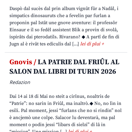
Daspò dal sucès dal prin album vignût fûr a Nadâl, i
simpatics dinosauruts che a fevelin par furlan a
proponin pal Istât une gnove aventure: il professôr
Einsaur e il so fedêl assistent Blik a provin di svolâ,
ispirâts dai pterodatils. Rivarano? ◆ A partî de fin di
Jugn al è rivât tes ediculis dal […]
lei di plui +
Gnovis /
LA PATRIE DAL FRIÛL AL
SALON DAL LIBRI DI TURIN 2026
Redazion
Dai 14 ai 18 di Mai no steit a cirînus, noaltris de
“Patrie”: no sarin in Friûl, ma inaltrò.◆ No, no lìn in
esili. Pal moment, jessi “furlans che no si rindin” nol
è ancjemò une colpe. Salacor lu deventarà, ma pal
moment o podin jessi “libars di sielzi” di lâ in
“mission”. Une mission […]
lei di plui +