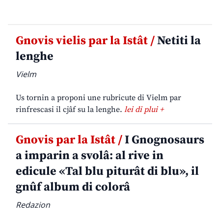
Gnovis vielis par la Istât /
Netiti la
lenghe
Vielm
Us tornin a proponi une rubricute di Vielm par
rinfrescasi il cjâf su la lenghe.
lei di plui +
Gnovis par la Istât /
I Gnognosaurs
a imparin a svolâ: al rive in
edicule «Tal blu piturât di blu», il
gnûf album di colorâ
Redazion