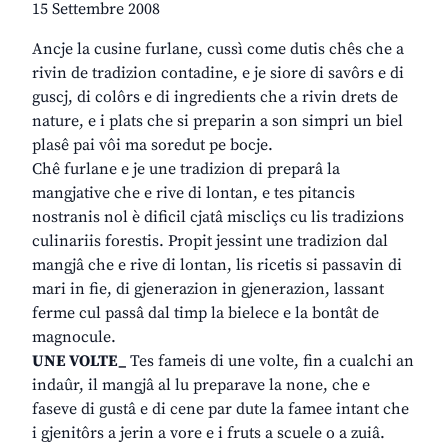
15 Settembre 2008
Ancje la cusine furlane, cussì come dutis chês che a
rivin de tradizion contadine, e je siore di savôrs e di
guscj, di colôrs e di ingredients che a rivin drets de
nature, e i plats che si preparin a son simpri un biel
plasê pai vôi ma soredut pe bocje.
Chê furlane e je une tradizion di preparâ la
mangjative che e rive di lontan, e tes pitancis
nostranis nol è dificil cjatâ miscliçs cu lis tradizions
culinariis forestis. Propit jessint une tradizion dal
mangjâ che e rive di lontan, lis ricetis si passavin di
mari in fie, di gjenerazion in gjenerazion, lassant
ferme cul passâ dal timp la bielece e la bontât de
magnocule.
UNE VOLTE_
Tes fameis di une volte, fin a cualchi an
indaûr, il mangjâ al lu preparave la none, che e
faseve di gustâ e di cene par dute la famee intant che
i gjenitôrs a jerin a vore e i fruts a scuele o a zuiâ.