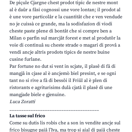
De piçule Cjargne chest prodot tipic de nestre mont
al è daûr a fâsi cognossi une vore lontan; il prodot al
è une vore particolâr e la cuantitât che e ven vendude
no je cuissà ce grande, ma la sodisfazion di viodi
cheste paste plene di bontât che si compre ben a
Milan o parfin sul marcjât forest e met al produtôr la
voie di continuâ su cheste strade o magari di provâ a
vendi ancje altris prodots tipics de nestre buine
cusine furlane.
Par fortune no dut si vent in scjate, il plasê di fâ di
mangjâ in cjase al è ancjemò biel presint, e se ogni
tant no si rive a fâ di bessôi il Friûl al è plen di
ristorants e agriturisims dulà cjatâ il plasê di une
mangjade biele e gjenuine.
Luca Zoratti
______________________________________
La tasse sul frico
Come su dutis lis robis che a son in vendite ancje sul
frico bisugne paiâ l’Iva, ma trop si aial di paiâ cheste