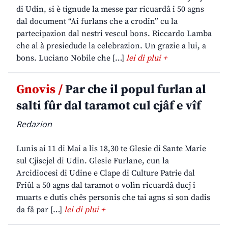
di Udin, si è tignude la messe par ricuardâ i 50 agns
dal document “Ai furlans che a crodin” cu la
partecipazion dal nestri vescul bons. Riccardo Lamba
che al à presiedude la celebrazion. Un grazie a lui, a
bons. Luciano Nobile che […]
lei di plui +
Gnovis /
Par che il popul furlan al
salti fûr dal taramot cul cjâf e vîf
Redazion
Lunis ai 11 di Mai a lis 18,30 te Glesie di Sante Marie
sul Cjiscjel di Udin. Glesie Furlane, cun la
Arcidiocesi di Udine e Clape di Culture Patrie dal
Friûl a 50 agns dal taramot o volìn ricuardâ ducj i
muarts e dutis chês personis che tai agns si son dadis
da fâ par […]
lei di plui +