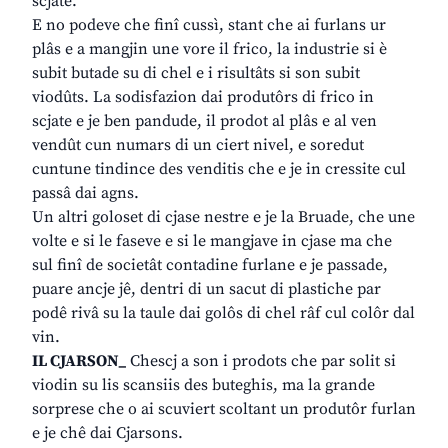
scjate.
E no podeve che finî cussì, stant che ai furlans ur
plâs e a mangjin une vore il frico, la industrie si è
subit butade su di chel e i risultâts si son subit
viodûts. La sodisfazion dai produtôrs di frico in
scjate e je ben pandude, il prodot al plâs e al ven
vendût cun numars di un ciert nivel, e soredut
cuntune tindince des venditis che e je in cressite cul
passâ dai agns.
Un altri goloset di cjase nestre e je la Bruade, che une
volte e si le faseve e si le mangjave in cjase ma che
sul finî de societât contadine furlane e je passade,
puare ancje jê, dentri di un sacut di plastiche par
podê rivâ su la taule dai golôs di chel râf cul colôr dal
vin.
IL CJARSON_
Chescj a son i prodots che par solit si
viodin su lis scansiis des buteghis, ma la grande
sorprese che o ai scuviert scoltant un produtôr furlan
e je chê dai Cjarsons.