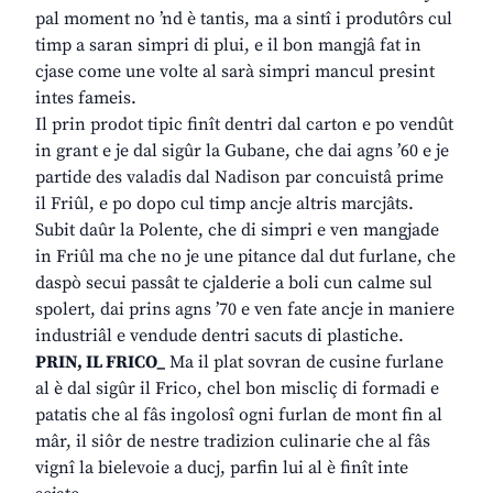
pal moment no ’nd è tantis, ma a sintî i produtôrs cul
timp a saran simpri di plui, e il bon mangjâ fat in
cjase come une volte al sarà simpri mancul presint
intes fameis.
Il prin prodot tipic finît dentri dal carton e po vendût
in grant e je dal sigûr la Gubane, che dai agns ’60 e je
partide des valadis dal Nadison par concuistâ prime
il Friûl, e po dopo cul timp ancje altris marcjâts.
Subit daûr la Polente, che di simpri e ven mangjade
in Friûl ma che no je une pitance dal dut furlane, che
daspò secui passât te cjalderie a boli cun calme sul
spolert, dai prins agns ’70 e ven fate ancje in maniere
industriâl e vendude dentri sacuts di plastiche.
PRIN, IL FRICO_
Ma il plat sovran de cusine furlane
al è dal sigûr il Frico, chel bon miscliç di formadi e
patatis che al fâs ingolosî ogni furlan de mont fin al
mâr, il siôr de nestre tradizion culinarie che al fâs
vignî la bielevoie a ducj, parfin lui al è finît inte