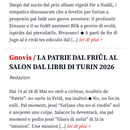
Daspò dal sucès dal prin album vignût fûr a Nadâl, i
simpatics dinosauruts che a fevelin par furlan a
proponin pal Istât une gnove aventure: il professôr
Einsaur e il so fedêl assistent Blik a provin di svolâ,
ispirâts dai pterodatils. Rivarano? ◆ A partî de fin di
Jugn al è rivât tes ediculis dal […]
lei di plui +
Gnovis /
LA PATRIE DAL FRIÛL AL
SALON DAL LIBRI DI TURIN 2026
Redazion
Dai 14 ai 18 di Mai no steit a cirînus, noaltris de
“Patrie”: no sarin in Friûl, ma inaltrò.◆ No, no lìn in
esili. Pal moment, jessi “furlans che no si rindin” nol
è ancjemò une colpe. Salacor lu deventarà, ma pal
moment o podin jessi “libars di sielzi” di lâ in
“mission”. Une mission […]
lei di plui +