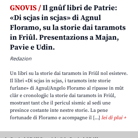
GNOVIS /
Il gnûf libri de Patrie:
«Di scjas in scjas» di Agnul
Floramo, su la storie dai taramots
in Friûl. Presentazions a Majan,
Pavie e Udin.
Redazion
Un libri su la storie dai taramots in Friûl nol esisteve.
Il libri «Di scjas in scjas, i taramots inte storie
furlane» di Agnul/Angelo Floramo al ripasse in mût
clâr e cronologjic la storie dai taramots in Friûl,
mostrant tant che il pericul sismic al sedi une
presince costante inte nestre storie. La pene
fortunade di Floramo e acompagne il […]
lei di plui +