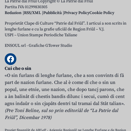
La Patrie dal Friûl Copyright © La Patrie dal Friûl
Partita IVA 01299830305
Redazion
RSS/XML
Pubblicità
Privacy Policy
Cookie Policy
Proprietât Clape di Culture “Patrie dal Friûl”. I articui a son scrits in
lenghe furlane e cu la grafie uficiâl de Regjon Friûl – V.J.
USPI – Union Stampe Periodiche Taliane
ENSOUL srl
-
Grafiche GTower Studio
Cui che o sin
«O sin furlans di lenghe furlane, che a son convints di fâ
part de nazion furlane. Che al è come dî che o sin un
popul, une etnie, une nazion, che dopo tancj parons, che
a àn balinât di chestis bandis dilunc i secui, cumò di cent
agns indaûr o sin cjapâts dentri tal tramai dal Stât talian».
(Pre Toni Beline, sul so prin editoriâl de “La Patrie dal
Friûl”, Dicembar 1978)
Progjet finanziât de ARLeF - Agjenzie Regjonâl pe Lenghe Furlane e de Regjon