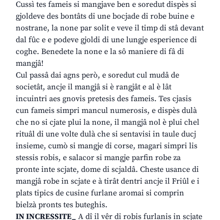
Cussì tes fameis si mangjave ben e soredut dispès si
gjoldeve des bontâts di une bocjade di robe buine e
nostrane, la none par solit e veve il timp di stâ devant
dal fûc e e podeve gjoldi di une lungje esperience di
coghe. Benedete la none e la sô maniere di fâ di
mangjâ!
Cul passâ dai agns però, e soredut cul mudâ de
societât, ancje il mangjâ si è rangjât e al è lât
incuintri aes gnovis pretesis des fameis. Tes cjasis
cun fameis simpri mancul numerosis, e dispès dulà
che no si cjate plui la none, il mangjâ nol è plui chel
rituâl di une volte dulà che si sentavisi in taule ducj
insieme, cumò si mangje di corse, magari simpri lis
stessis robis, e salacor si mangje parfin robe za
pronte inte scjate, dome di scjaldâ. Cheste usance di
mangjâ robe in scjate e à tirât dentri ancje il Friûl e i
plats tipics de cusine furlane aromai si comprin
bielzà pronts tes buteghis.
IN INCRESSITE_
A dî il vêr di robis furlanis in scjate