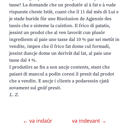
tasse? La domande che un produtôr al à fat e à vude
rispueste cheste Istât, cuant che il 11 dal mês di Lui e
je stade buride fûr une Risoluzion de Agjenzie des
tassis che e sisteme la cuistion. Il frico di patatis,
jessint un prodot che al ven lavorât cun plusôr
ingredients al paie une tasse dal 10 % par sei metût in
vendite, impen che il frico fat dome cul formadi,
jessint duncje dome un derivât dal lat, al paie une
tasse dal 4 %.
I produtôrs ae fin a son ancje contents, stant che
paiant di mancul a podin corezi il presit dal prodot
che a vendin. E ancje i clients a podaressin cjatâ
zovament sul gnûf presit.
L. Z.
← va indaûr
va indevant →