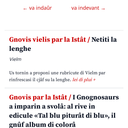
← va indaûr
va indevant →
Gnovis vielis par la Istât /
Netiti la
lenghe
Vielm
Us tornin a proponi une rubricute di Vielm par
rinfrescasi il cjâf su la lenghe.
lei di plui +
Gnovis par la Istât /
I Gnognosaurs
a imparin a svolâ: al rive in
edicule «Tal blu piturât di blu», il
gnûf album di colorâ