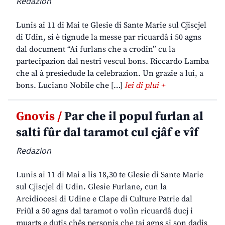
Redazion
Lunis ai 11 di Mai te Glesie di Sante Marie sul Cjiscjel
di Udin, si è tignude la messe par ricuardâ i 50 agns
dal document “Ai furlans che a crodin” cu la
partecipazion dal nestri vescul bons. Riccardo Lamba
che al à presiedude la celebrazion. Un grazie a lui, a
bons. Luciano Nobile che […]
lei di plui +
Gnovis /
Par che il popul furlan al
salti fûr dal taramot cul cjâf e vîf
Redazion
Lunis ai 11 di Mai a lis 18,30 te Glesie di Sante Marie
sul Cjiscjel di Udin. Glesie Furlane, cun la
Arcidiocesi di Udine e Clape di Culture Patrie dal
Friûl a 50 agns dal taramot o volìn ricuardâ ducj i
muarts e dutis chês personis che tai agns si son dadis