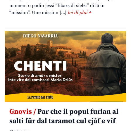
moment o podin jessi “libars di sielzi” di lâ in
“mission”. Une mission […]
lei di plui +
Gnovis /
Par che il popul furlan al
salti fûr dal taramot cul cjâf e vîf