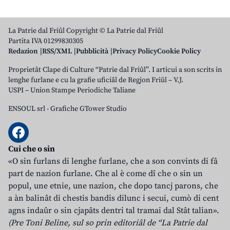
La Patrie dal Friûl Copyright © La Patrie dal Friûl
Partita IVA 01299830305
Redazion
RSS/XML
Pubblicità
Privacy Policy
Cookie Policy
Proprietât Clape di Culture “Patrie dal Friûl”. I articui a son scrits in
lenghe furlane e cu la grafie uficiâl de Regjon Friûl – V.J.
USPI – Union Stampe Periodiche Taliane
ENSOUL srl
-
Grafiche GTower Studio
Cui che o sin
«O sin furlans di lenghe furlane, che a son convints di fâ
part de nazion furlane. Che al è come dî che o sin un
popul, une etnie, une nazion, che dopo tancj parons, che
a àn balinât di chestis bandis dilunc i secui, cumò di cent
agns indaûr o sin cjapâts dentri tal tramai dal Stât talian».
(Pre Toni Beline, sul so prin editoriâl de “La Patrie dal