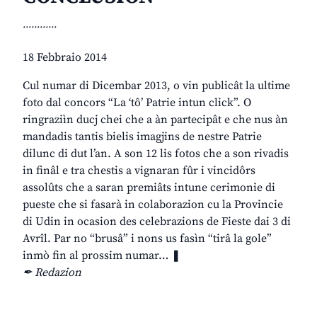
............
18 Febbraio 2014
Cul numar di Dicembar 2013, o vin publicât la ultime
foto dal concors “La ‘tô’ Patrie intun click”. O
ringraziìn ducj chei che a àn partecipât e che nus àn
mandadis tantis bielis imagjins de nestre Patrie
dilunc di dut l’an. A son 12 lis fotos che a son rivadis
in finâl e tra chestis a vignaran fûr i vincidôrs
assolûts che a saran premiâts intune cerimonie di
pueste che si fasarà in colaborazion cu la Provincie
di Udin in ocasion des celebrazions de Fieste dai 3 di
Avrîl. Par no “brusâ” i nons us fasìn “tirâ la gole”
inmò fin al prossim numar… ❚
✒ Redazion