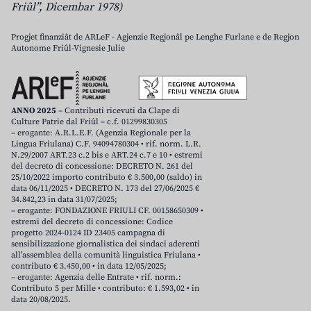
Friûl”, Dicembar 1978)
Progjet finanziât de ARLeF - Agjenzie Regjonâl pe Lenghe Furlane e de Regjon
Autonome Friûl-Vignesie Julie
ANNO 2025
– Contributi ricevuti da Clape di
Culture Patrie dal Friûl – c.f. 01299830305
– erogante: A.R.L.E.F. (Agenzia Regionale per la
Lingua Friulana) C.F. 94094780304 • rif. norm. L.R.
N.29/2007 ART.23 c.2 bis e ART.24 c.7 e 10 • estremi
del decreto di concessione: DECRETO N. 261 del
25/10/2022 importo contributo € 3.500,00 (saldo) in
data 06/11/2025 • DECRETO N. 173 del 27/06/2025 €
34.842,23 in data 31/07/2025;
– erogante: FONDAZIONE FRIULI CF. 00158650309 •
estremi del decreto di concessione: Codice
progetto 2024-0124 ID 23405 campagna di
sensibilizzazione giornalistica dei sindaci aderenti
all’assemblea della comunità linguistica Friulana •
contributo € 3.450,00 • in data 12/05/2025;
– erogante: Agenzia delle Entrate • rif. norm.:
Contributo 5 per Mille • contributo: € 1.593,02 • in
data 20/08/2025.