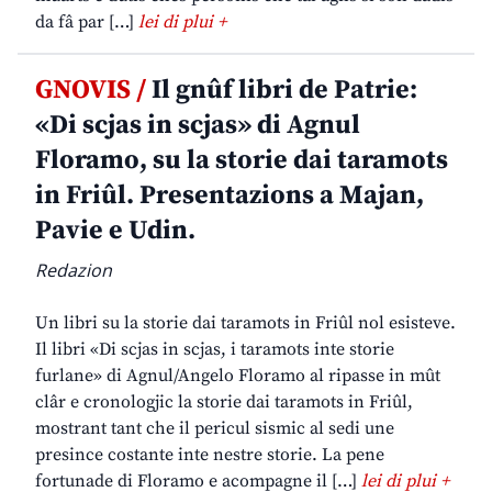
da fâ par […]
lei di plui +
GNOVIS /
Il gnûf libri de Patrie:
«Di scjas in scjas» di Agnul
Floramo, su la storie dai taramots
in Friûl. Presentazions a Majan,
Pavie e Udin.
Redazion
Un libri su la storie dai taramots in Friûl nol esisteve.
Il libri «Di scjas in scjas, i taramots inte storie
furlane» di Agnul/Angelo Floramo al ripasse in mût
clâr e cronologjic la storie dai taramots in Friûl,
mostrant tant che il pericul sismic al sedi une
presince costante inte nestre storie. La pene
fortunade di Floramo e acompagne il […]
lei di plui +