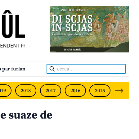
NDENT FRIULIAN MONTHLY • NEODVISNI FURLANSKI MESEČN
Cerca:
 par furlan
019
2018
2017
2016
2015
2014
e suaze de