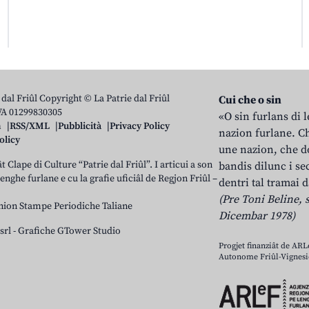
 dal Friûl Copyright © La Patrie dal Friûl
Cui che o sin
IVA 01299830305
«O sin furlans di 
n
RSS/XML
Pubblicità
Privacy Policy
nazion furlane. Ch
olicy
une nazion, che do
t Clape di Culture “Patrie dal Friûl”. I articui a son
bandis dilunc i se
 lenghe furlane e cu la grafie uficiâl de Regjon Friûl –
dentri tal tramai d
(Pre Toni Beline, s
nion Stampe Periodiche Taliane
Dicembar 1978)
srl
-
Grafiche GTower Studio
Progjet finanziât de AR
Autonome Friûl-Vignesie