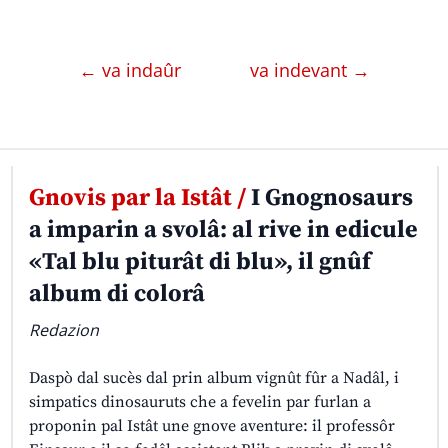
← va indaûr
va indevant →
Gnovis par la Istât /
I Gnognosaurs
a imparin a svolâ: al rive in edicule
«Tal blu piturât di blu», il gnûf
album di colorâ
Redazion
Daspò dal sucès dal prin album vignût fûr a Nadâl, i
simpatics dinosauruts che a fevelin par furlan a
proponin pal Istât une gnove aventure: il professôr