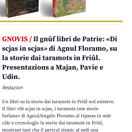
GNOVIS /
Il gnûf libri de Patrie: «Di
scjas in scjas» di Agnul Floramo, su
la storie dai taramots in Friûl.
Presentazions a Majan, Pavie e
Udin.
Redazion
Un libri su la storie dai taramots in Friûl nol esisteve.
Il libri «Di scjas in scjas, i taramots inte storie
furlane» di Agnul/Angelo Floramo al ripasse in mût
clâr e cronologjic la storie dai taramots in Friûl,
mostrant tant che il pericul sismic al sedi une