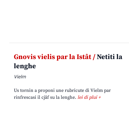
Gnovis vielis par la Istât /
Netiti la
lenghe
Vielm
Us tornin a proponi une rubricute di Vielm par
rinfrescasi il cjâf su la lenghe.
lei di plui +