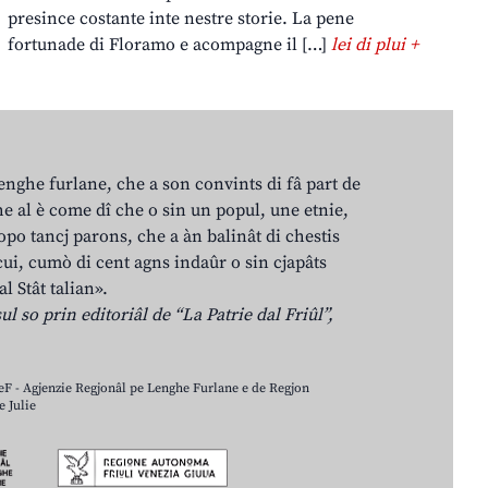
presince costante inte nestre storie. La pene
fortunade di Floramo e acompagne il […]
lei di plui +
lenghe furlane, che a son convints di fâ part de
e al è come dî che o sin un popul, une etnie,
po tancj parons, che a àn balinât di chestis
cui, cumò di cent agns indaûr o sin cjapâts
al Stât talian».
ul so prin editoriâl de “La Patrie dal Friûl”,
LeF - Agjenzie Regjonâl pe Lenghe Furlane e de Regjon
 Julie