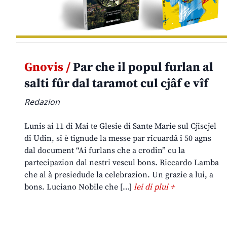
Gnovis /
Par che il popul furlan al
salti fûr dal taramot cul cjâf e vîf
Redazion
Lunis ai 11 di Mai te Glesie di Sante Marie sul Cjiscjel
di Udin, si è tignude la messe par ricuardâ i 50 agns
dal document “Ai furlans che a crodin” cu la
partecipazion dal nestri vescul bons. Riccardo Lamba
che al à presiedude la celebrazion. Un grazie a lui, a
bons. Luciano Nobile che […]
lei di plui +