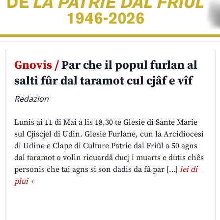
Gnovis /
Par che il popul furlan al
salti fûr dal taramot cul cjâf e vîf
Redazion
Lunis ai 11 di Mai a lis 18,30 te Glesie di Sante Marie
sul Cjiscjel di Udin. Glesie Furlane, cun la Arcidiocesi
di Udine e Clape di Culture Patrie dal Friûl a 50 agns
dal taramot o volìn ricuardâ ducj i muarts e dutis chês
personis che tai agns si son dadis da fâ par […]
lei di
plui +