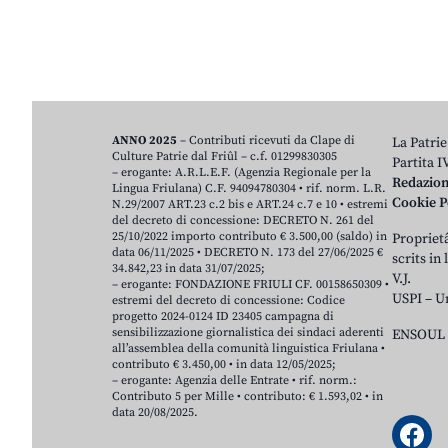
ANNO 2025
– Contributi ricevuti da Clape di
La Patrie
Culture Patrie dal Friûl – c.f. 01299830305
Partita 
– erogante: A.R.L.E.F. (Agenzia Regionale per la
Redazio
Lingua Friulana) C.F. 94094780304 • rif. norm. L.R.
Cookie P
N.29/2007 ART.23 c.2 bis e ART.24 c.7 e 10 • estremi
del decreto di concessione: DECRETO N. 261 del
25/10/2022 importo contributo € 3.500,00 (saldo) in
Proprietâ
data 06/11/2025 • DECRETO N. 173 del 27/06/2025 €
scrits in
34.842,23 in data 31/07/2025;
V.J.
– erogante: FONDAZIONE FRIULI CF. 00158650309 •
USPI – U
estremi del decreto di concessione: Codice
progetto 2024-0124 ID 23405 campagna di
sensibilizzazione giornalistica dei sindaci aderenti
ENSOUL 
all’assemblea della comunità linguistica Friulana •
contributo € 3.450,00 • in data 12/05/2025;
– erogante: Agenzia delle Entrate • rif. norm.:
Contributo 5 per Mille • contributo: € 1.593,02 • in
data 20/08/2025.