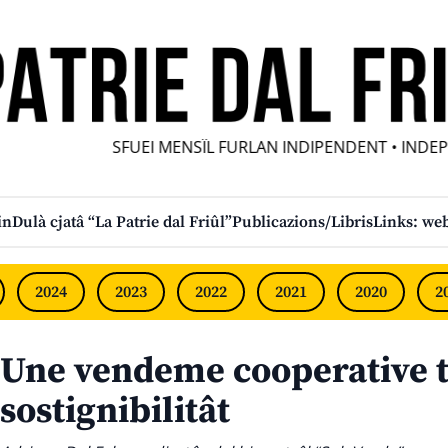
SFUEI MENSÎL FURLAN INDIPENDENT • INDEPE
in
Dulà cjatâ “La Patrie dal Friûl”
Publicazions/Libris
Links: web
2024
2023
2022
2021
2020
2
Une vendeme cooperative t
sostignibilitât