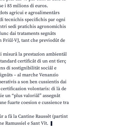
e i 85 milions di euros.
odots agricui e agroalimentârs
di tecnichis specifichis par ogni
entri sedi pratichis agronomichis
ilunc dai trataments segnâts
n Friûl-VJ, tant che previodût de
 di misurâ la prestazion ambientâl
tandard certificât di un ent tierç
s di sostignibilitât sociâl e
otignûts – al marche Venanzio
erativis a son ben cussientis dai
certificazion volontaris: di là de
ie un “plus valoriâl” assegnât
 une fuarte coesion e cussience tra
.
ûr a fâ la Cantine Raussêt (partint
tine Ramussiel e Sant Vît. ❚