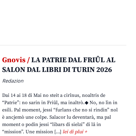
Gnovis /
LA PATRIE DAL FRIÛL AL
SALON DAL LIBRI DI TURIN 2026
Redazion
Dai 14 ai 18 di Mai no steit a cirînus, noaltris de
“Patrie”: no sarin in Friûl, ma inaltrò.◆ No, no lìn in
esili. Pal moment, jessi “furlans che no si rindin” nol
è ancjemò une colpe. Salacor lu deventarà, ma pal
moment o podin jessi “libars di sielzi” di lâ in
“mission”. Une mission […]
lei di plui +