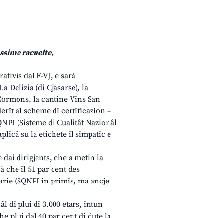
ossime racuelte,
ativis dal F-VJ, e sarà
La Delizia (di Cjasarse), la
 Cormons, la cantine Vins San
erît al scheme di certificazion –
SQNPI (Sisteme di Cualitât Nazionâl
plicâ su la etichete il simpatic e
dai dirigjents, che a metin la
à che il 51 par cent des
tarie (SQNPI in primis, ma ancje
l di plui di 3.000 etars, intun
he plui dal 40 par cent di dute la