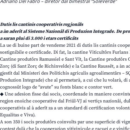
Adriano Del Fabro – diretôr dal bimestrâl “SoleVerde”
Dutis lis cantinis cooperativis regjonâls
a àn aderît al Sisteme Nazionâl di Produzion Integrade. De pr
a saran plui di 3.000 i etars certificâts
La ue di buine part de vendeme 2021 di dutis lis cantinis cooper
sostignibile e certificade. Di fat, la cantine Viticultôrs Furlans 
Cantine produtôrs Ramussiel e Sant Vît, la Cantine produtôrs
Zorç (di Sant Zorç de Richinvelde) e la Cantine Raussêt, a àn ad
gjestît dal Ministeri des Politichis agriculis agroalimentârs – 
Produzion Integrade) che al permetarà, a cui che lu volarà, di a
cognossût logo de “avute” su fonts blanc e contor vert.
◆ Une adesion fisse dai socis, coordenade in maniere convinte 
regjon enoiche cooperative dal Friûl-VJ ai vertiçs nazionâi, dul
cooperativis al à aderît za a un standard di certificazion volon
Equalitas e Viva).
A son 350 i socis produtôrs coinvolts par une superficie di vignâ
contest dulà che la cooperazion vitivinicule e racuei e e vinific