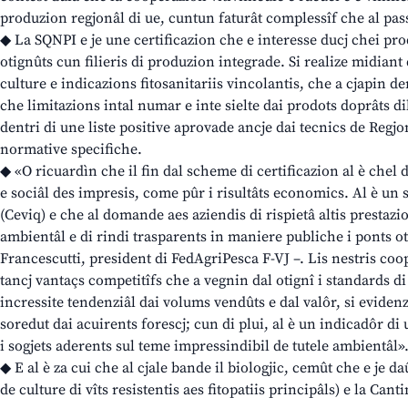
produzion regjonâl di ue, cuntun faturât complessîf che al pass
◆ La SQNPI e je une certificazion che e interesse ducj chei pr
otignûts cun filieris di produzion integrade. Si realize midiant 
culture e indicazions fitosanitariis vincolantis, che a cjapin d
che limitazions intal numar e inte sielte dai prodots doprâts d
dentri di une liste positive aprovade ancje dai tecnics de Regjo
normative specifiche.
◆ «O ricuardìn che il fin dal scheme di certificazion al è chel
e sociâl des impresis, come pûr i risultâts economics. Al è un s
(Ceviq) e che al domande aes aziendis di rispietâ altis prestazion
ambientâl e di rindi trasparents in maniere publiche i ponts 
Francescutti, president di FedAgriPesca F-VJ –. Lis nestris coop
tancj vantaçs competitîfs che a vegnin dal otignî i standards di 
incressite tendenziâl dai volums vendûts e dal valôr, si evidenz
soredut dai acuirents forescj; cun di plui, al è un indicadôr di
i sogjets aderents sul teme impressindibil de tutele ambientâl»
◆ E al è za cui che al cjale bande il biologjic, cemût che e je da
de culture di vîts resistentis aes fitopatiis principâls) e la Can