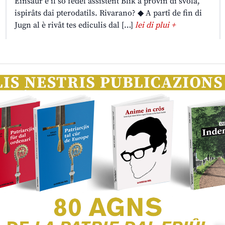
Einsaur e il so fedêl assistent Blik a provin di svolâ,
ispirâts dai pterodatils. Rivarano? ◆ A partî de fin di
Jugn al è rivât tes ediculis dal […]
lei di plui +