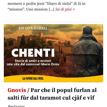
moment o podin jessi “libars di sielzi” di lâ in
“mission”. Une mission […]
lei di plui +
Gnovis /
Par che il popul furlan al
salti fûr dal taramot cul cjâf e vîf
Redazion