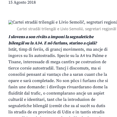
15 Agosto 2018
Cartei stradâi trilengâi e Livio Semolič, segretari regjonâ
I slovens a son rivâts a imponi la segnaletiche
bilengâl su la A34. E nô furlans, starìno a cjalâ?
Istât, timp di feriis, di grancj moviments, ma ancje di
ingorcs su lis autostradis. Specie su la A4 tra Palme e
Tisane, interessade di mega cantîrs pe costruzion de
tierce corsie autostradâl. Tancj i discomuts, ma si
consolisi pensant ai vantaçs che a saran cuant che la
opare e sarà completade. No son pôcs i furlans che si
fasin une domande: i disvilups rivuardarano dome la
fluiditât dal trafic, o contemplarano ancje un aspiet
culturâl e identitari, tant che la introduzion de
segnaletiche bilengâl (cemût che za al sucêt su dutis
lis stradis de ex provincie di Udin e in tantis stradis