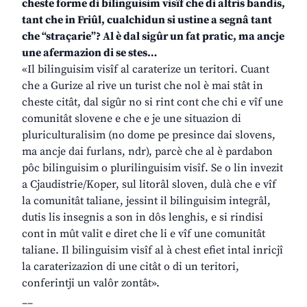
cheste forme di bilinguisim visîf che di altris bandis,
tant che in Friûl, cualchidun si ustine a segnâ tant
che “straçarie”? Al è dal sigûr un fat pratic, ma ancje
une afermazion di se stes…
«Il bilinguisim visîf al caraterize un teritori. Cuant
che a Gurize al rive un turist che nol è mai stât in
cheste citât, dal sigûr no si rint cont che chi e vîf une
comunitât slovene e che e je une situazion di
pluriculturalisim (no dome pe presince dai slovens,
ma ancje dai furlans, ndr), parcè che al è pardabon
pôc bilinguisim o plurilinguisim visîf. Se o lin invezit
a Cjaudistrie/Koper, sul litorâl sloven, dulà che e vîf
la comunitât taliane, jessint il bilinguisim integrâl,
dutis lis insegnis a son in dôs lenghis, e si rindisi
cont in mût valit e diret che li e vîf une comunitât
taliane. Il bilinguisim visîf al à chest efiet intal inricjî
la caraterizazion di une citât o di un teritori,
conferintji un valôr zontât».
__