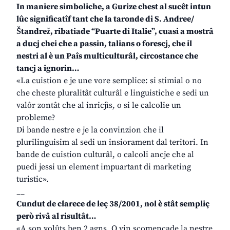
In maniere simboliche, a Gurize chest al sucêt intun
lûc significatîf tant che la taronde di S. Andree/
Štandrež, ribatiade “Puarte di Italie”, cuasi a mostrâ
a ducj chei che a passin, talians o forescj, che il
nestri al è un Paîs multiculturâl, circostance che
tancj a ignorin…
«La cuistion e je une vore semplice: si stimial o no
che cheste pluralitât culturâl e linguistiche e sedi un
valôr zontât che al inricjìs, o si le calcolie un
probleme?
Di bande nestre e je la convinzion che il
plurilinguisim al sedi un insiorament dal teritori. In
bande de cuistion culturâl, o calcoli ancje che al
puedi jessi un element impuartant di marketing
turistic».
__
Cundut de clarece de leç 38/2001, nol è stât sempliç
però rivâ al risultât…
«A son volûts ben 2 agns. O vin scomençade la nestre