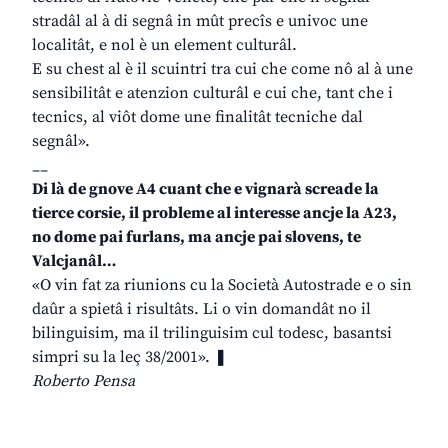
stradâl al à di segnâ in mût precîs e univoc une
localitât, e nol è un element culturâl.
E su chest al è il scuintri tra cui che come nô al à une
sensibilitât e atenzion culturâl e cui che, tant che i
tecnics, al viôt dome une finalitât tecniche dal
segnâl».
__
Di là de gnove A4 cuant che e vignarà screade la
tierce corsie, il probleme al interesse ancje la A23,
no dome pai furlans, ma ancje pai slovens, te
Valcjanâl…
«O vin fat za riunions cu la Società Autostrade e o sin
daûr a spietâ i risultâts. Li o vin domandât no il
bilinguisim, ma il trilinguisim cul todesc, basantsi
simpri su la leç 38/2001». ❚
Roberto Pensa