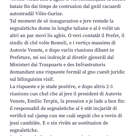
bataie fin dai timps de costruzion dal gnûf racuardi
autostradâl Vilès-Gurize.
Tal moment de sô inaugurazion e jere restade la
segnaletiche dome in lenghe taliane e al è volût un
altri an par movi lis aghis. O vevi contatât il Prefet, il
sindic di chê volte Romoli, e i vertiçs massims di
Autovie Venete, e dopo variis riunions dibant in
Prefeture, mi soi indreçât al diretôr gjenerâl dal
Ministeri dai Traspuarts e des Infrastruturis
domandant une rispueste formâl al gno cuesît juridic
sul bilinguisim visîf.
La rispueste e je stade positive, e dopo altris 2-3
riunions cun chel che al jere il president di Autovie
Venete, Emilio Terpin, la pression e je lade a bon fin:
il responsabil de segnaletiche al è stât incjariât di
verificâ sul cjamp cun me cuâi segnâi che a vevin di
jessi cambiâts. E o sin rivâts ae sostituzion de
segnaletiche.