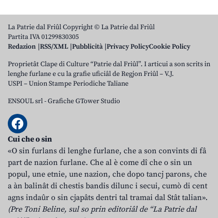
La Patrie dal Friûl Copyright © La Patrie dal Friûl
Partita IVA 01299830305
Redazion
RSS/XML
Pubblicità
Privacy Policy
Cookie Policy
Proprietât Clape di Culture “Patrie dal Friûl”. I articui a son scrits in
lenghe furlane e cu la grafie uficiâl de Regjon Friûl – V.J.
USPI – Union Stampe Periodiche Taliane
ENSOUL srl
-
Grafiche GTower Studio
Cui che o sin
«O sin furlans di lenghe furlane, che a son convints di fâ
part de nazion furlane. Che al è come dî che o sin un
popul, une etnie, une nazion, che dopo tancj parons, che
a àn balinât di chestis bandis dilunc i secui, cumò di cent
agns indaûr o sin cjapâts dentri tal tramai dal Stât talian».
(Pre Toni Beline, sul so prin editoriâl de “La Patrie dal