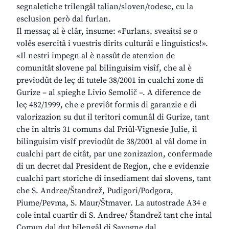
segnaletiche trilengâl talian/sloven/todesc, cu la
esclusion però dal furlan.
Il messaç al è clâr, insume: «Furlans, sveaitsi se o
volês esercitâ i vuestris dirits culturâi e linguistics!».
«Il nestri impegn al è nassût de atenzion de
comunitât slovene pal bilinguisim visîf, che al è
previodût de leç di tutele 38/2001 in cualchi zone di
Gurize – al spieghe Livio Semolič –. A diference de
leç 482/1999, che e previôt formis di garanzie e di
valorizazion su dut il teritori comunâl di Gurize, tant
che in altris 31 comuns dal Friûl-Vignesie Julie, il
bilinguisim visîf previodût de 38/2001 al vâl dome in
cualchi part de citât, par une zonizazion, confermade
di un decret dal President de Regjon, che e evidenzie
cualchi part storiche di insediament dai slovens, tant
che S. Andree/Štandrež, Pudigori/Podgora,
Piume/Pevma, S. Maur/Štmaver. La autostrade A34 e
cole intal cuartîr di S. Andree/ Štandrež tant che intal
Comun dal dut bilengâl di Savogne dal