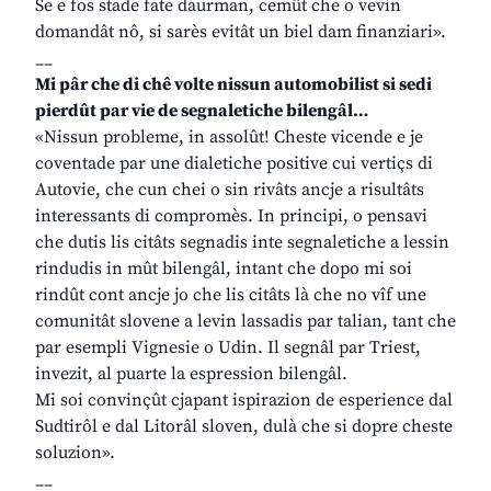
Se e fos stade fate daurman, cemût che o vevin
domandât nô, si sarès evitât un biel dam finanziari».
__
Mi pâr che di chê volte nissun automobilist si sedi
pierdût par vie de segnaletiche bilengâl…
«Nissun probleme, in assolût! Cheste vicende e je
coventade par une dialetiche positive cui vertiçs di
Autovie, che cun chei o sin rivâts ancje a risultâts
interessants di compromès. In principi, o pensavi
che dutis lis citâts segnadis inte segnaletiche a lessin
rindudis in mût bilengâl, intant che dopo mi soi
rindût cont ancje jo che lis citâts là che no vîf une
comunitât slovene a levin lassadis par talian, tant che
par esempli Vignesie o Udin. Il segnâl par Triest,
invezit, al puarte la espression bilengâl.
Mi soi convinçût cjapant ispirazion de esperience dal
Sudtirôl e dal Litorâl sloven, dulà che si dopre cheste
soluzion».
__