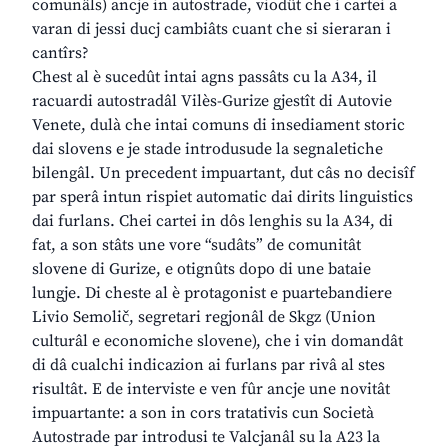
comunâls) ancje in autostrade, viodût che i cartei a
varan di jessi ducj cambiâts cuant che si sieraran i
cantîrs?
Chest al è sucedût intai agns passâts cu la A34, il
racuardi autostradâl Vilès-Gurize gjestît di Autovie
Venete, dulà che intai comuns di insediament storic
dai slovens e je stade introdusude la segnaletiche
bilengâl. Un precedent impuartant, dut câs no decisîf
par sperâ intun rispiet automatic dai dirits linguistics
dai furlans. Chei cartei in dôs lenghis su la A34, di
fat, a son stâts une vore “sudâts” de comunitât
slovene di Gurize, e otignûts dopo di une bataie
lungje. Di cheste al è protagonist e puartebandiere
Livio Semolič, segretari regjonâl de Skgz (Union
culturâl e economiche slovene), che i vin domandât
di dâ cualchi indicazion ai furlans par rivâ al stes
risultât. E de interviste e ven fûr ancje une novitât
impuartante: a son in cors tratativis cun Società
Autostrade par introdusi te Valcjanâl su la A23 la