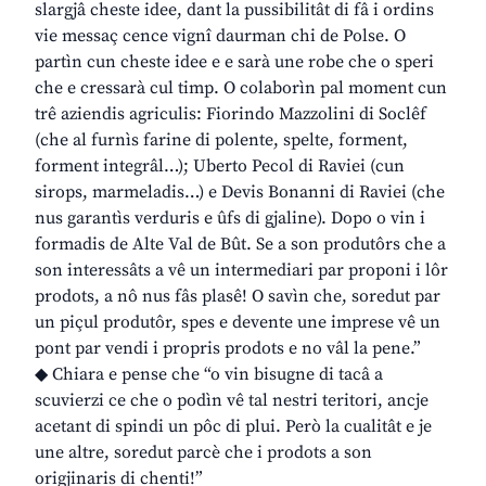
slargjâ cheste idee, dant la pussibilitât di fâ i ordins
vie messaç cence vignî daurman chi de Polse. O
partìn cun cheste idee e e sarà une robe che o speri
che e cressarà cul timp. O colaborìn pal moment cun
trê aziendis agriculis: Fiorindo Mazzolini di Soclêf
(che al furnìs farine di polente, spelte, forment,
forment integrâl…); Uberto Pecol di Raviei (cun
sirops, marmeladis…) e Devis Bonanni di Raviei (che
nus garantìs verduris e ûfs di gjaline). Dopo o vin i
formadis de Alte Val de Bût. Se a son produtôrs che a
son interessâts a vê un intermediari par proponi i lôr
prodots, a nô nus fâs plasê! O savìn che, soredut par
un piçul produtôr, spes e devente une imprese vê un
pont par vendi i propris prodots e no vâl la pene.”
◆ Chiara e pense che “o vin bisugne di tacâ a
scuvierzi ce che o podìn vê tal nestri teritori, ancje
acetant di spindi un pôc di plui. Però la cualitât e je
une altre, soredut parcè che i prodots a son
origjinaris di chenti!”