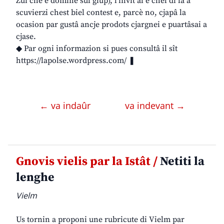
Zui che e domine sul giup), l’invît al è chel di lâ a
scuvierzi chest biel contest e, parcè no, cjapâ la
ocasion par gustâ ancje prodots cjargnei e puartâsai a
cjase.
◆ Par ogni informazion si pues consultâ il sît
https://lapolse.wordpress.com/ ❚
← va indaûr
va indevant →
Gnovis vielis par la Istât /
Netiti la
lenghe
Vielm
Us tornin a proponi une rubricute di Vielm par