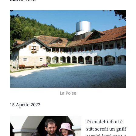
La Polse
15 Aprile 2022
Di cualchi dì al è
stât screât un gnûf