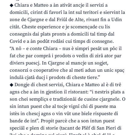
◆ Chiara e Matteo a àn ativât ancje il servizi a
domicili, cirint di favorî la int sul teritori e siervint la
zone de Cjargne e dal Friûl de Alte, rivant fin a Udin
citât. Cheste esperience e je scomençade cu lis
consegnis dai plats pronts a domicili tal timp dal
Covid e a àn podût rodâsi cui timps di consegne.
“A nô – e conte Chiara – nus è simpri pesât un pôc il
fat che par comprâ i prodots o vedin di zirâ ator par
diviers puescj. In Cjargne al mancje un sogjet,
consorzi o cooperative che al meti adun un unic spaç
indulà cjatâ ducj i prodots di cheste tiere.”
◆ Dongje di chest servizi, Chiara e Matteo al è di trê
agns che a àn in gjestion il ristorant: “i nestris plats a
son chei sempliçs e tradizionâi de cusine cjargnele. O
sin intun puest che al tocje vignî chi di pueste ma
istès in chescj agns o vin vût une biele rispueste di
bande de int”. Propit parcè che a son intun puest
speciâl e plen di storie (tacant de Plêf di San Pieri di