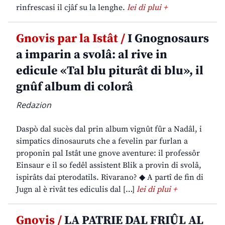
rinfrescasi il cjâf su la lenghe.
lei di plui +
Gnovis par la Istât /
I Gnognosaurs
a imparin a svolâ: al rive in
edicule «Tal blu piturât di blu», il
gnûf album di colorâ
Redazion
Daspò dal sucès dal prin album vignût fûr a Nadâl, i
simpatics dinosauruts che a fevelin par furlan a
proponin pal Istât une gnove aventure: il professôr
Einsaur e il so fedêl assistent Blik a provin di svolâ,
ispirâts dai pterodatils. Rivarano? ◆ A partî de fin di
Jugn al è rivât tes ediculis dal […]
lei di plui +
Gnovis /
LA PATRIE DAL FRIÛL AL