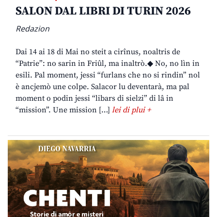
SALON DAL LIBRI DI TURIN 2026
Redazion
Dai 14 ai 18 di Mai no steit a cirînus, noaltris de
“Patrie”: no sarin in Friûl, ma inaltrò.◆ No, no lìn in
esili. Pal moment, jessi “furlans che no si rindin” nol
è ancjemò une colpe. Salacor lu deventarà, ma pal
moment o podin jessi “libars di sielzi” di lâ in
“mission”. Une mission […]
lei di plui +