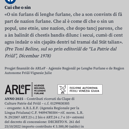
Cui che o sin
«O sin furlans di lenghe furlane, che a son convints di fâ
part de nazion furlane. Che al è come dî che o sin un
popul, une etnie, une nazion, che dopo tancj parons, che
a àn balinât di chestis bandis dilunc i secui, cumò di cent
agns indaûr o sin cjapâts dentri tal tramai dal Stât talian».
(Pre Toni Beline, sul so prin editoriâl de “La Patrie dal
Friûl”, Dicembar 1978)
Progjet finanziât de ARLeF - Agjenzie Regjonâl pe Lenghe Furlane e de Regjon
Autonome Friûl-Vignesie Julie
ANNO 2025
– Contributi ricevuti da Clape di
Culture Patrie dal Friûl – c.f. 01299830305
– erogante: A.R.L.E.F. (Agenzia Regionale per la
Lingua Friulana) C.F. 94094780304 • rif. norm. L.R.
N.29/2007 ART.23 c.2 bis e ART.24 c.7 e 10 • estremi
del decreto di concessione: DECRETO N. 261 del
25/10/2022 importo contributo € 3.500,00 (saldo) in