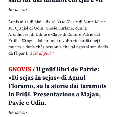
salti fûr dal taramot cul cjâf e vîf
Redazion
Lunis ai 11 di Mai a lis 18,30 te Glesie di Sante Marie
sul Cjiscjel di Udin. Glesie Furlane, cun la
Arcidiocesi di Udine e Clape di Culture Patrie dal
Friûl a 50 agns dal taramot o volìn ricuardâ ducj i
muarts e dutis chês personis che tai agns si son dadis
da fâ par […]
lei di plui +
GNOVIS /
Il gnûf libri de Patrie:
«Di scjas in scjas» di Agnul
Floramo, su la storie dai taramots
in Friûl. Presentazions a Majan,
Pavie e Udin.
Redazion