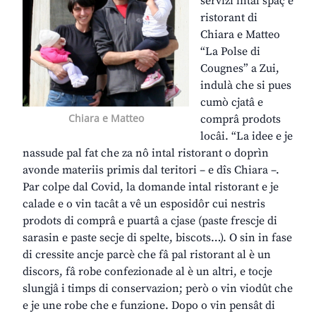
servizi intal spaç e
ristorant di
Chiara e Matteo
“La Polse di
Cougnes” a Zui,
indulà che si pues
cumò cjatâ e
Chiara e Matteo
comprâ prodots
locâi. “La idee e je
nassude pal fat che za nô intal ristorant o doprìn
avonde materiis primis dal teritori – e dîs Chiara –.
Par colpe dal Covid, la domande intal ristorant e je
calade e o vin tacât a vê un esposidôr cui nestris
prodots di comprâ e puartâ a cjase (paste frescje di
sarasin e paste secje di spelte, biscots…). O sin in fase
di cressite ancje parcè che fâ pal ristorant al è un
discors, fâ robe confezionade al è un altri, e tocje
slungjâ i timps di conservazion; però o vin viodût che
e je une robe che e funzione. Dopo o vin pensât di