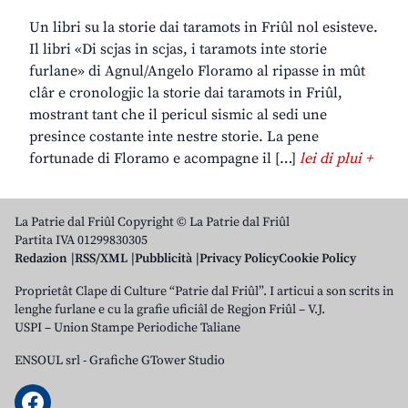
Un libri su la storie dai taramots in Friûl nol esisteve.
Il libri «Di scjas in scjas, i taramots inte storie
furlane» di Agnul/Angelo Floramo al ripasse in mût
clâr e cronologjic la storie dai taramots in Friûl,
mostrant tant che il pericul sismic al sedi une
presince costante inte nestre storie. La pene
fortunade di Floramo e acompagne il […]
lei di plui +
La Patrie dal Friûl Copyright © La Patrie dal Friûl
Partita IVA 01299830305
Redazion
RSS/XML
Pubblicità
Privacy Policy
Cookie Policy
Proprietât Clape di Culture “Patrie dal Friûl”. I articui a son scrits in
lenghe furlane e cu la grafie uficiâl de Regjon Friûl – V.J.
USPI – Union Stampe Periodiche Taliane
ENSOUL srl
-
Grafiche GTower Studio