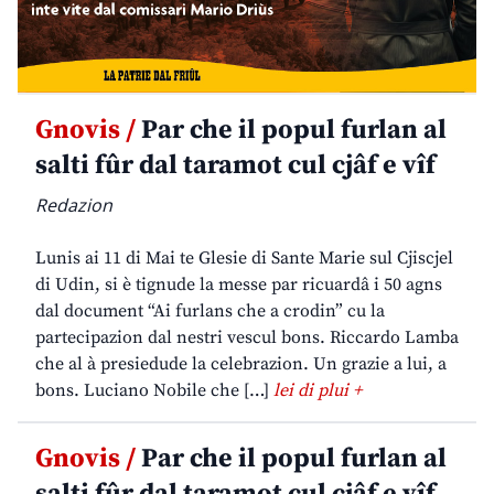
Gnovis /
Par che il popul furlan al
salti fûr dal taramot cul cjâf e vîf
Redazion
Lunis ai 11 di Mai te Glesie di Sante Marie sul Cjiscjel
di Udin, si è tignude la messe par ricuardâ i 50 agns
dal document “Ai furlans che a crodin” cu la
partecipazion dal nestri vescul bons. Riccardo Lamba
che al à presiedude la celebrazion. Un grazie a lui, a
bons. Luciano Nobile che […]
lei di plui +
Gnovis /
Par che il popul furlan al