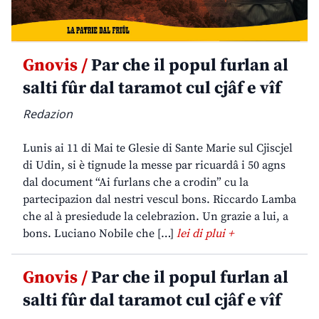
Gnovis /
Par che il popul furlan al
salti fûr dal taramot cul cjâf e vîf
Redazion
Lunis ai 11 di Mai te Glesie di Sante Marie sul Cjiscjel
di Udin, si è tignude la messe par ricuardâ i 50 agns
dal document “Ai furlans che a crodin” cu la
partecipazion dal nestri vescul bons. Riccardo Lamba
che al à presiedude la celebrazion. Un grazie a lui, a
bons. Luciano Nobile che […]
lei di plui +
Gnovis /
Par che il popul furlan al
salti fûr dal taramot cul cjâf e vîf