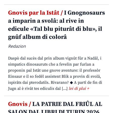
Gnovis par la Istât /
I Gnognosaurs
a imparin a svolâ: al rive in
edicule «Tal blu piturât di blu», il
gnûf album di colorâ
Redazion
Daspò dal sucès dal prin album vignût fûr a Nadâl, i
simpatics dinosauruts che a fevelin par furlan a
proponin pal Istât une gnove aventure: il professôr
Einsaur e il so fedêl assistent Blik a provin di svolâ,
ispirâts dai pterodatils. Rivarano? ◆ A partî de fin di
Jugn al è rivât tes ediculis dal […]
lei di plui +
Gnovis /
LA PATRIE DAL FRIÛL AL
SALON DAL LIBRI DI TURIN 2026