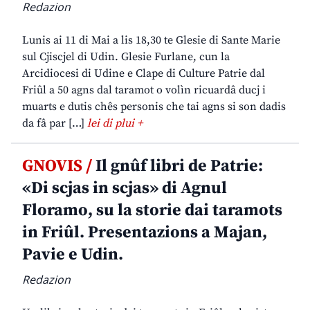
Redazion
Lunis ai 11 di Mai a lis 18,30 te Glesie di Sante Marie
sul Cjiscjel di Udin. Glesie Furlane, cun la
Arcidiocesi di Udine e Clape di Culture Patrie dal
Friûl a 50 agns dal taramot o volìn ricuardâ ducj i
muarts e dutis chês personis che tai agns si son dadis
da fâ par […]
lei di plui +
GNOVIS /
Il gnûf libri de Patrie:
«Di scjas in scjas» di Agnul
Floramo, su la storie dai taramots
in Friûl. Presentazions a Majan,
Pavie e Udin.
Redazion