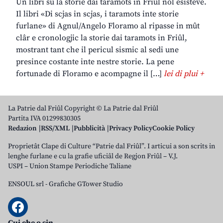
Un libri su la storie dai taramots in Friûl nol esisteve.
Il libri «Di scjas in scjas, i taramots inte storie
furlane» di Agnul/Angelo Floramo al ripasse in mût
clâr e cronologjic la storie dai taramots in Friûl,
mostrant tant che il pericul sismic al sedi une
presince costante inte nestre storie. La pene
fortunade di Floramo e acompagne il […]
lei di plui +
La Patrie dal Friûl Copyright © La Patrie dal Friûl
Partita IVA 01299830305
Redazion
RSS/XML
Pubblicità
Privacy Policy
Cookie Policy
Proprietât Clape di Culture “Patrie dal Friûl”. I articui a son scrits in
lenghe furlane e cu la grafie uficiâl de Regjon Friûl – V.J.
USPI – Union Stampe Periodiche Taliane
ENSOUL srl
-
Grafiche GTower Studio