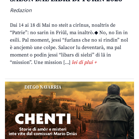
Redazion
Dai 14 ai 18 di Mai no steit a cirînus, noaltris de
“Patrie”: no sarin in Friûl, ma inaltrò.◆ No, no lìn in
esili. Pal moment, jessi “furlans che no si rindin” nol
è ancjemò une colpe. Salacor lu deventarà, ma pal
moment o podin jessi “libars di sielzi” di lâ in
“mission”. Une mission […]
lei di plui +