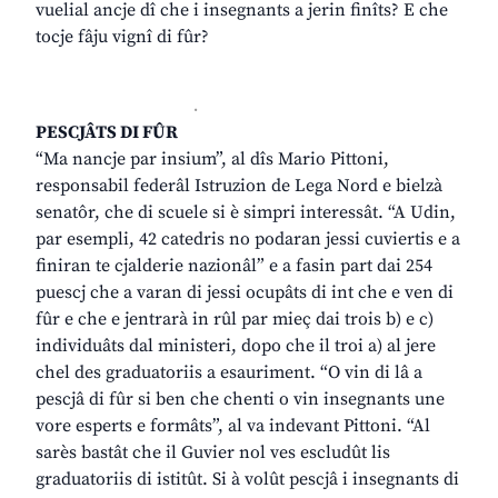
vuelial ancje dî che i insegnants a jerin finîts? E che
tocje fâju vignî di fûr?
.
PESCJÂTS DI FÛR
“Ma nancje par insium”, al dîs Mario Pittoni,
responsabil federâl Istruzion de Lega Nord e bielzà
senatôr, che di scuele si è simpri interessât. “A Udin,
par esempli, 42 catedris no podaran jessi cuviertis e a
finiran te cjalderie nazionâl” e a fasin part dai 254
puescj che a varan di jessi ocupâts di int che e ven di
fûr e che e jentrarà in rûl par mieç dai trois b) e c)
individuâts dal ministeri, dopo che il troi a) al jere
chel des graduatoriis a esauriment. “O vin di lâ a
pescjâ di fûr si ben che chenti o vin insegnants une
vore esperts e formâts”, al va indevant Pittoni. “Al
sarès bastât che il Guvier nol ves escludût lis
graduatoriis di istitût. Si à volût pescjâ i insegnants di