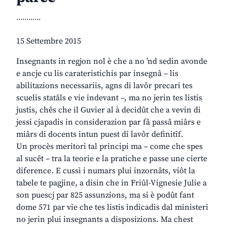
............
15 Settembre 2015
Insegnants in regjon nol è che a no ’nd sedin avonde
e ancje cu lis carateristichis par insegnâ – lis
abilitazions necessariis, agns di lavôr precari tes
scuelis statâls e vie indevant –, ma no jerin tes listis
justis, chês che il Guvier al à decidût che a vevin di
jessi cjapadis in considerazion par fâ passâ miârs e
miârs di docents intun puest di lavôr definitîf.
Un procès meritori tal principi ma – come che spes
al sucêt – tra la teorie e la pratiche e passe une cierte
diference. E cussì i numars plui inzornâts, viôt la
tabele te pagjine, a disin che in Friûl-Vignesie Julie a
son puescj par 825 assunzions, ma si è podût fant
dome 571 par vie che tes listis indicadis dal ministeri
no jerin plui insegnants a disposizions. Ma chest