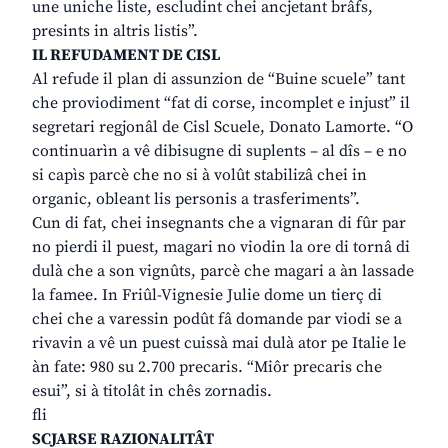
une uniche liste, escludint chei ancjetant brâfs,
presints in altris listis”.
IL REFUDAMENT DE CISL
Al refude il plan di assunzion de “Buine scuele” tant
che proviodiment “fat di corse, incomplet e injust” il
segretari regjonâl de Cisl Scuele, Donato Lamorte. “O
continuarìn a vê dibisugne di suplents – al dîs – e no
si capìs parcè che no si à volût stabilizâ chei in
organic, obleant lis personis a trasferiments”.
Cun di fat, chei insegnants che a vignaran di fûr par
no pierdi il puest, magari no viodin la ore di tornâ di
dulà che a son vignûts, parcè che magari a àn lassade
la famee. In Friûl-Vignesie Julie dome un tierç di
chei che a varessin podût fâ domande par viodi se a
rivavin a vê un puest cuissà mai dulà ator pe Italie le
àn fate: 980 su 2.700 precaris. “Miôr precaris che
esui”, si à titolât in chês zornadis.
fli
SCJARSE RAZIONALITÂT