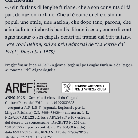
Cui che o sin
«O sin furlans di lenghe furlane, che a son convints di fâ
part de nazion furlane. Che al è come dî che o sin un
popul, une etnie, une nazion, che dopo tancj parons, che
a àn balinât di chestis bandis dilunc i secui, cumò di cent
agns indaûr o sin cjapâts dentri tal tramai dal Stât talian».
(Pre Toni Beline, sul so prin editoriâl de “La Patrie dal
Friûl”, Dicembar 1978)
Progjet finanziât de ARLeF - Agjenzie Regjonâl pe Lenghe Furlane e de Regjon
Autonome Friûl-Vignesie Julie
ANNO 2025
– Contributi ricevuti da Clape di
Culture Patrie dal Friûl – c.f. 01299830305
– erogante: A.R.L.E.F. (Agenzia Regionale per la
Lingua Friulana) C.F. 94094780304 • rif. norm. L.R.
N.29/2007 ART.23 c.2 bis e ART.24 c.7 e 10 • estremi
del decreto di concessione: DECRETO N. 261 del
25/10/2022 importo contributo € 3.500,00 (saldo) in
data 06/11/2025 • DECRETO N. 173 del 27/06/2025 €
34.842,23 in data 31/07/2025;