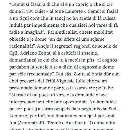
“Cemût si fasial a dî che al è un capriç o che si cîr
dome il vivi cuiet – al tone Lamorte -. Cemût si fasial
a no tignî cont che in tancj no àn acetât di lâ cuissà
indulà par impediments che cualsisei nol varès di fâ
fadie a imagjinâ”. Pal sindicalist, cheste mobilitât
obleade e je dome “un dai efiets di une scjarse
razionalitât”. Ancje il segretari regjonâl de scuele de
Cgil, Adriano Zonta, al à criticât il sisteme,
domandantsi se cui che lu à metût in pîts “al cognòs
pardabon la scuele o se a disin di cognossile dome
par vêle frecuentade”. Dut câs, Zonta al è stât dûr cun
chei precaris dal Friûl-Vignesie Julie che no àn
presentade domande par jessi assunts vie pe Italie.
“Si trate di un puest di vore e la domande e lave
interpretade tant che une oportunitât. No lamentâsi
po se i puescj a saran ocupâts da insegnants dal Sud”.
Lamorte, par finî, nol dismentee nancje il personâl
Ata (Aministratîf, Tecnic e Ausiliari): “O domandìn
che si fasin imissions in rûl almancul par cuvierzi