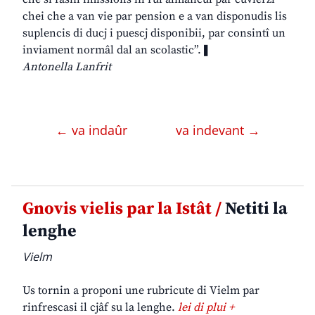
chei che a van vie par pension e a van disponudis lis
suplencis di ducj i puescj disponibii, par consintî un
inviament normâl dal an scolastic”.❚
Antonella Lanfrit
← va indaûr
va indevant →
Gnovis vielis par la Istât /
Netiti la
lenghe
Vielm
Us tornin a proponi une rubricute di Vielm par
rinfrescasi il cjâf su la lenghe.
lei di plui +