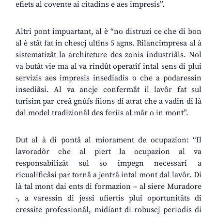
efiets al covente ai citadins e aes impresis”.
Altri pont impuartant, al è “no distruzi ce che di bon
al è stât fat in chescj ultins 5 agns. Rilancimpresa al à
sistematizât la architeture des zonis industriâls. Nol
va butât vie ma al va rindût operatîf intal sens di plui
servizis aes impresis insediadis o che a podaressin
insediâsi. Al va ancje confermât il lavôr fat sul
turisim par creâ gnûfs filons di atrat che a vadin di là
dal model tradizionâl des feriis al mâr o in mont”.
Dut al à di pontâ al miorament de ocupazion: “Il
lavoradôr che al piert la ocupazion al va
responsabilizât sul so impegn necessari a
ricualificâsi par tornâ a jentrâ intal mont dal lavôr. Di
là tal mont dai ents di formazion – al siere Muradore
-, a varessin di jessi ufiertis plui oportunitâts di
cressite professionâl, midiant di robuscj periodis di