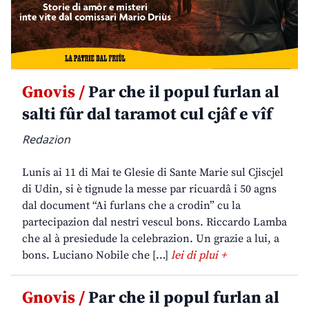
Gnovis /
Par che il popul furlan al
salti fûr dal taramot cul cjâf e vîf
Redazion
Lunis ai 11 di Mai te Glesie di Sante Marie sul Cjiscjel
di Udin, si è tignude la messe par ricuardâ i 50 agns
dal document “Ai furlans che a crodin” cu la
partecipazion dal nestri vescul bons. Riccardo Lamba
che al à presiedude la celebrazion. Un grazie a lui, a
bons. Luciano Nobile che […]
lei di plui +
Gnovis /
Par che il popul furlan al