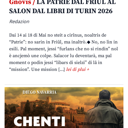
Gnovis /
LA PATRIE DAL FRIÛL AL
SALON DAL LIBRI DI TURIN 2026
Redazion
Dai 14 ai 18 di Mai no steit a cirînus, noaltris de
“Patrie”: no sarin in Friûl, ma inaltrò.◆ No, no lìn in
esili. Pal moment, jessi “furlans che no si rindin” nol
è ancjemò une colpe. Salacor lu deventarà, ma pal
moment o podin jessi “libars di sielzi” di lâ in
“mission”. Une mission […]
lei di plui +