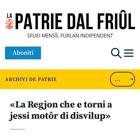
SFUEI MENSÎL FURLAN INDIPENDENT
Aboniti
ARCHIVI DE PATRIE
«La Regjon che e torni a
jessi motôr di disvilup»
............