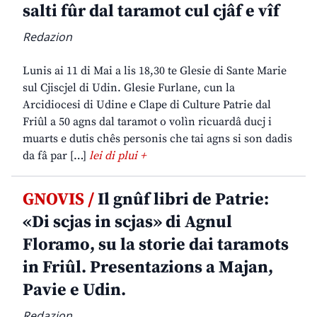
salti fûr dal taramot cul cjâf e vîf
Redazion
Lunis ai 11 di Mai a lis 18,30 te Glesie di Sante Marie
sul Cjiscjel di Udin. Glesie Furlane, cun la
Arcidiocesi di Udine e Clape di Culture Patrie dal
Friûl a 50 agns dal taramot o volìn ricuardâ ducj i
muarts e dutis chês personis che tai agns si son dadis
da fâ par […]
lei di plui +
GNOVIS /
Il gnûf libri de Patrie:
«Di scjas in scjas» di Agnul
Floramo, su la storie dai taramots
in Friûl. Presentazions a Majan,
Pavie e Udin.
Redazion