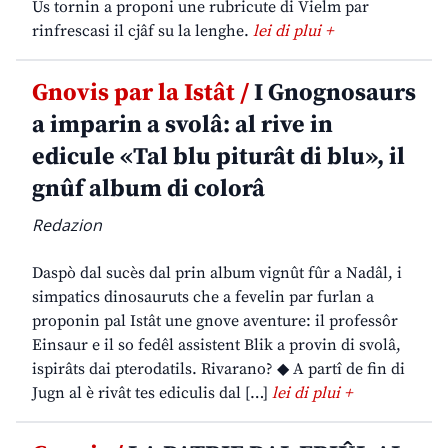
Us tornin a proponi une rubricute di Vielm par
rinfrescasi il cjâf su la lenghe.
lei di plui +
Gnovis par la Istât /
I Gnognosaurs
a imparin a svolâ: al rive in
edicule «Tal blu piturât di blu», il
gnûf album di colorâ
Redazion
Daspò dal sucès dal prin album vignût fûr a Nadâl, i
simpatics dinosauruts che a fevelin par furlan a
proponin pal Istât une gnove aventure: il professôr
Einsaur e il so fedêl assistent Blik a provin di svolâ,
ispirâts dai pterodatils. Rivarano? ◆ A partî de fin di
Jugn al è rivât tes ediculis dal […]
lei di plui +