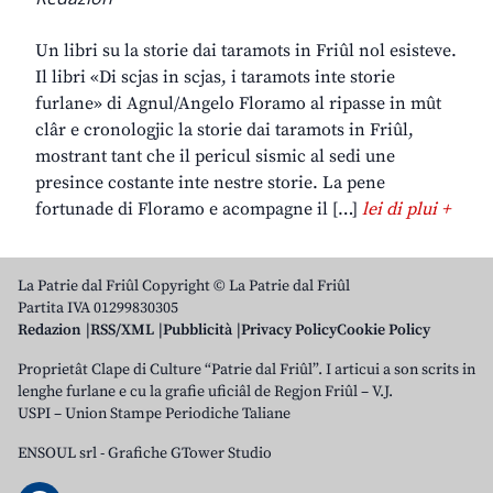
Un libri su la storie dai taramots in Friûl nol esisteve.
Il libri «Di scjas in scjas, i taramots inte storie
furlane» di Agnul/Angelo Floramo al ripasse in mût
clâr e cronologjic la storie dai taramots in Friûl,
mostrant tant che il pericul sismic al sedi une
presince costante inte nestre storie. La pene
fortunade di Floramo e acompagne il […]
lei di plui +
La Patrie dal Friûl Copyright © La Patrie dal Friûl
Partita IVA 01299830305
Redazion
RSS/XML
Pubblicità
Privacy Policy
Cookie Policy
Proprietât Clape di Culture “Patrie dal Friûl”. I articui a son scrits in
lenghe furlane e cu la grafie uficiâl de Regjon Friûl – V.J.
USPI – Union Stampe Periodiche Taliane
ENSOUL srl
-
Grafiche GTower Studio