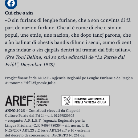
Cui che o sin
«O sin furlans di lenghe furlane, che a son convints di fâ
part de nazion furlane. Che al è come dî che o sin un
popul, une etnie, une nazion, che dopo tancj parons, che
a àn balinât di chestis bandis dilunc i secui, cumò di cent
agns indaûr o sin cjapâts dentri tal tramai dal Stât talian».
(Pre Toni Beline, sul so prin editoriâl de “La Patrie dal
Friûl”, Dicembar 1978)
Progjet finanziât de ARLeF - Agjenzie Regjonâl pe Lenghe Furlane e de Regjon
Autonome Friûl-Vignesie Julie
ANNO 2025
– Contributi ricevuti da Clape di
Culture Patrie dal Friûl – c.f. 01299830305
– erogante: A.R.L.E.F. (Agenzia Regionale per la
Lingua Friulana) C.F. 94094780304 • rif. norm. L.R.
N.29/2007 ART.23 c.2 bis e ART.24 c.7 e 10 • estremi
del decreto di concessione: DECRETO N. 261 del