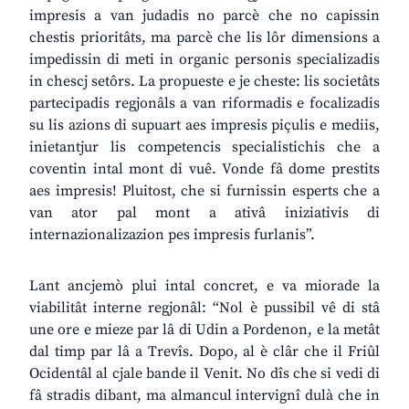
impresis a van judadis no parcè che no capissin
chestis prioritâts, ma parcè che lis lôr dimensions a
impedissin di meti in organic personis specializadis
in chescj setôrs. La propueste e je cheste: lis societâts
partecipadis regjonâls a van riformadis e focalizadis
su lis azions di supuart aes impresis piçulis e mediis,
inietantjur lis competencis specialistichis che a
coventin intal mont di vuê. Vonde fâ dome prestits
aes impresis! Pluitost, che si furnissin esperts che a
van ator pal mont a ativâ iniziativis di
internazionalizazion pes impresis furlanis”.
Lant ancjemò plui intal concret, e va miorade la
viabilitât interne regjonâl: “Nol è pussibil vê di stâ
une ore e mieze par lâ di Udin a Pordenon, e la metât
dal timp par lâ a Trevîs. Dopo, al è clâr che il Friûl
Ocidentâl al cjale bande il Venit. No dîs che si vedi di
fâ stradis dibant, ma almancul intervignî dulà che in