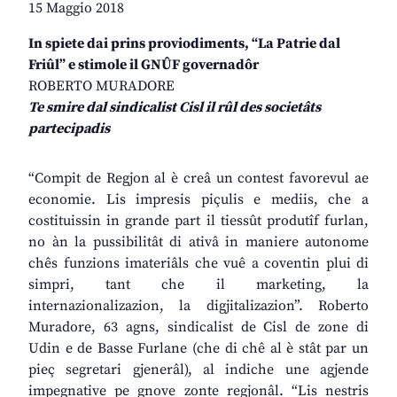
15 Maggio 2018
In spiete dai prins proviodiments, “La Patrie dal
Friûl” e stimole il GNÛF governadôr
ROBERTO MURADORE
Te smire dal sindicalist Cisl il rûl des societâts
partecipadis
“Compit de Regjon al è creâ un contest favorevul ae
economie. Lis impresis piçulis e mediis, che a
costituissin in grande part il tiessût produtîf furlan,
no àn la pussibilitât di ativâ in maniere autonome
chês funzions imateriâls che vuê a coventin plui di
simpri, tant che il marketing, la
internazionalizazion, la digjitalizazion”. Roberto
Muradore, 63 agns, sindicalist de Cisl de zone di
Udin e de Basse Furlane (che di chê al è stât par un
pieç segretari gjenerâl), al indiche une agjende
impegnative pe gnove zonte regjonâl. “Lis nestris