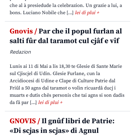
che al à presiedude la celebrazion. Un grazie a lui, a
bons. Luciano Nobile che […]
lei di plui +
Gnovis /
Par che il popul furlan al
salti fûr dal taramot cul cjâf e vîf
Redazion
Lunis ai 11 di Mai a lis 18,30 te Glesie di Sante Marie
sul Cjiscjel di Udin. Glesie Furlane, cun la
Arcidiocesi di Udine e Clape di Culture Patrie dal
Friûl a 50 agns dal taramot o volìn ricuardâ ducj i
muarts e dutis chês personis che tai agns si son dadis
da fâ par […]
lei di plui +
GNOVIS /
Il gnûf libri de Patrie:
«Di scjas in scjas» di Agnul