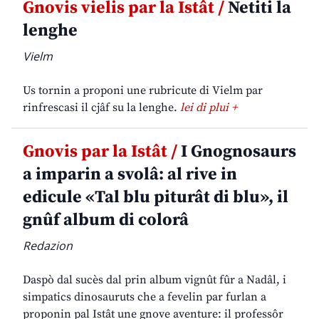
Gnovis vielis par la Istât /
Netiti la
lenghe
Vielm
Us tornin a proponi une rubricute di Vielm par
rinfrescasi il cjâf su la lenghe.
lei di plui +
Gnovis par la Istât /
I Gnognosaurs
a imparin a svolâ: al rive in
edicule «Tal blu piturât di blu», il
gnûf album di colorâ
Redazion
Daspò dal sucès dal prin album vignût fûr a Nadâl, i
simpatics dinosauruts che a fevelin par furlan a
proponin pal Istât une gnove aventure: il professôr