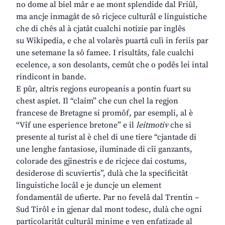
no dome al biel mâr e ae mont splendide dal Friûl,
ma ancje inmagât de sô ricjece culturâl e linguistiche
che di chês al à cjatât cualchi notizie par inglês
su Wikipedia, e che al volarès puartâ culì in feriis par
une setemane la sô famee. I risultâts, fale cualchi
ecelence, a son desolants, cemût che o podês lei intal
rindicont in bande.
E pûr, altris regjons europeanis a pontin fuart su
chest aspiet. Il “claim” che cun chel la regjon
francese de Bretagne si promôf, par esempli, al è
“Vîf une esperience bretone” e il
leitmotiv
che si
presente al turist al è chel di une tiere “cjantade di
une lenghe fantasiose, iluminade di cîi ganzants,
colorade des gjinestris e de ricjece dai costums,
desiderose di scuviertis”, dulà che la specificitât
linguistiche locâl e je duncje un element
fondamentâl de ufierte. Par no fevelâ dal Trentin –
Sud Tirôl e in gjenar dal mont todesc, dulà che ogni
particolaritât culturâl minime e ven enfatizade al