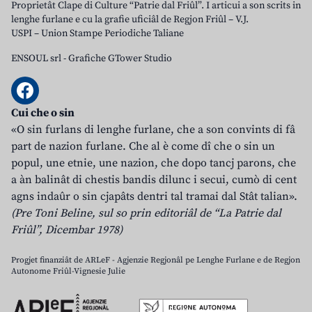
Proprietât Clape di Culture “Patrie dal Friûl”. I articui a son scrits in
lenghe furlane e cu la grafie uficiâl de Regjon Friûl – V.J.
USPI – Union Stampe Periodiche Taliane
ENSOUL srl
-
Grafiche GTower Studio
Cui che o sin
«O sin furlans di lenghe furlane, che a son convints di fâ
part de nazion furlane. Che al è come dî che o sin un
popul, une etnie, une nazion, che dopo tancj parons, che
a àn balinât di chestis bandis dilunc i secui, cumò di cent
agns indaûr o sin cjapâts dentri tal tramai dal Stât talian».
(Pre Toni Beline, sul so prin editoriâl de “La Patrie dal
Friûl”, Dicembar 1978)
Progjet finanziât de ARLeF - Agjenzie Regjonâl pe Lenghe Furlane e de Regjon
Autonome Friûl-Vignesie Julie