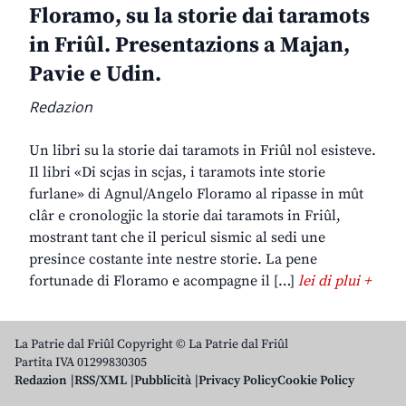
Floramo, su la storie dai taramots
in Friûl. Presentazions a Majan,
Pavie e Udin.
Redazion
Un libri su la storie dai taramots in Friûl nol esisteve.
Il libri «Di scjas in scjas, i taramots inte storie
furlane» di Agnul/Angelo Floramo al ripasse in mût
clâr e cronologjic la storie dai taramots in Friûl,
mostrant tant che il pericul sismic al sedi une
presince costante inte nestre storie. La pene
fortunade di Floramo e acompagne il […]
lei di plui +
La Patrie dal Friûl Copyright © La Patrie dal Friûl
Partita IVA 01299830305
Redazion
RSS/XML
Pubblicità
Privacy Policy
Cookie Policy