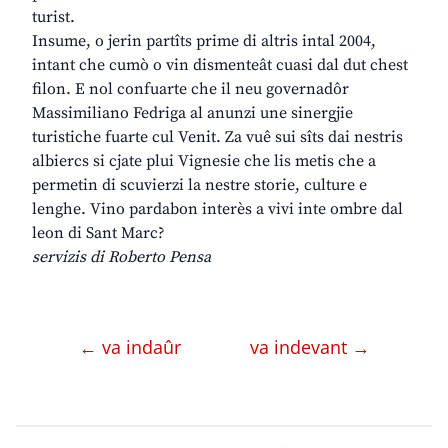
turist.
Insume, o jerin partîts prime di altris intal 2004,
intant che cumò o vin dismenteât cuasi dal dut chest
filon. E nol confuarte che il neu governadôr
Massimiliano Fedriga al anunzi une sinergjie
turistiche fuarte cul Venit. Za vuê sui sîts dai nestris
albiercs si cjate plui Vignesie che lis metis che a
permetin di scuvierzi la nestre storie, culture e
lenghe. Vino pardabon interès a vivi inte ombre dal
leon di Sant Marc?
servizis di Roberto Pensa
← va indaûr
va indevant →