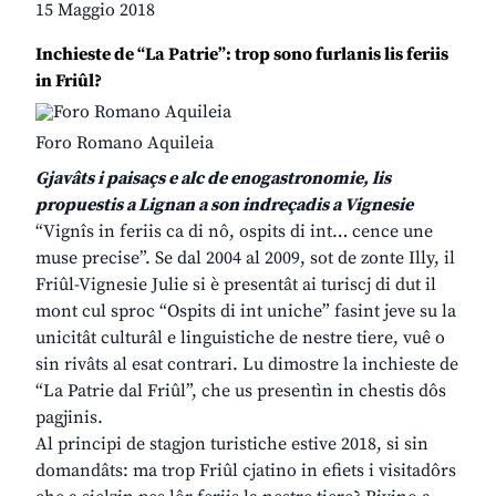
15 Maggio 2018
Inchieste de “La Patrie”: trop sono furlanis lis feriis
in Friûl?
Foro Romano Aquileia
Gjavâts i paisaçs e alc de enogastronomie, lis
propuestis a Lignan a son indreçadis a Vignesie
“Vignîs in feriis ca di nô, ospits di int… cence une
muse precise”. Se dal 2004 al 2009, sot de zonte Illy, il
Friûl-Vignesie Julie si è presentât ai turiscj di dut il
mont cul sproc “Ospits di int uniche” fasint jeve su la
unicitât culturâl e linguistiche de nestre tiere, vuê o
sin rivâts al esat contrari. Lu dimostre la inchieste de
“La Patrie dal Friûl”, che us presentìn in chestis dôs
pagjinis.
Al principi de stagjon turistiche estive 2018, si sin
domandâts: ma trop Friûl cjatino in efiets i visitadôrs