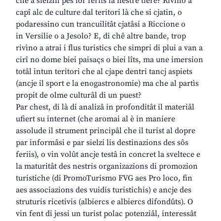
che a sielzin pes lôr feriis la nestre tiere? Rivino a
capî alc de culture dal teritori là che si cjatin, o
podaressino cun trancuilitât cjatâsi a Riccione o
in Versilie o a Jesolo? E, di chê altre bande, trop
rivìno a atrai i flus turistics che simpri di plui a van a
cirî no dome biei paisaçs o biei lîts, ma une imersion
totâl intun teritori che al cjape dentri tancj aspiets
(ancje il sport e la enogastronomie) ma che al partìs
propit de olme culturâl di un puest?
Par chest, di là di analizâ in profonditât il materiâl
ufiert su internet (che aromai al è in maniere
assolude il strument principâl che il turist al dopre
par informâsi e par sielzi lis destinazions des sôs
feriis), o vin volût ancje testâ in concret la sveltece e
la maturitât des nestris organizazions di promozion
turistiche (di PromoTurismo FVG aes Pro loco, fin
aes associazions des vuidis turistichis) e ancje des
struturis ricetivis (albiercs e albiercs difondûts). O
vin fent di jessi un turist polac potenziâl, interessât