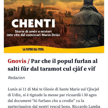
Gnovis /
Par che il popul furlan al
salti fûr dal taramot cul cjâf e vîf
Redazion
Lunis ai 11 di Mai te Glesie di Sante Marie sul Cjiscjel
di Udin, si è tignude la messe par ricuardâ i 50 agns
dal document “Ai furlans che a crodin” cu la
partecipazion dal nestri vescul bons. Riccardo Lamba