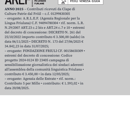
ANNO 2025
– Contributi ricevuti da Clape di
Culture Patrie dal Friûl – c.f. 01299830305
– erogante: A.R.L.E.F. (Agenzia Regionale per la
Lingua Friulana) C.F. 94094780304 • rif. norm. L.R.
N.29/2007 ART.23 c.2 bis e ART.24 c.7 e 10 • estremi
del decreto di concessione: DECRETO N. 261 del
25/10/2022 importo contributo € 3.500,00 (saldo) in
data 06/11/2025 • DECRETO N. 173 del 27/06/2025 €
34.842,23 in data 31/07/2025;
– erogante: FONDAZIONE FRIULI CF. 00158650309 •
estremi del decreto di concessione: Codice
progetto 2024-0124 ID 23405 campagna di
sensibilizzazione giornalistica dei sindaci aderenti
all’assemblea della comunità linguistica Friulana •
contributo € 3.450,00 • in data 12/05/2025;
– erogante: Agenzia delle Entrate • rif. norm.:
Contributo 5 per Mille • contributo: € 1.593,02 • in
data 20/08/2025.