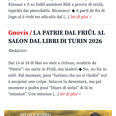
Einsaur e il so fedêl assistent Blik a provin di svolâ,
ispirâts dai pterodatils. Rivarano? ◆ A partî de fin di
Jugn al è rivât tes ediculis dal […]
lei di plui +
Gnovis /
LA PATRIE DAL FRIÛL AL
SALON DAL LIBRI DI TURIN 2026
Redazion
Dai 14 ai 18 di Mai no steit a cirînus, noaltris de
“Patrie”: no sarin in Friûl, ma inaltrò.◆ No, no lìn in
esili. Pal moment, jessi “furlans che no si rindin” nol
è ancjemò une colpe. Salacor lu deventarà, ma pal
moment o podin jessi “libars di sielzi” di lâ in
“mission”. Une mission […]
lei di plui +