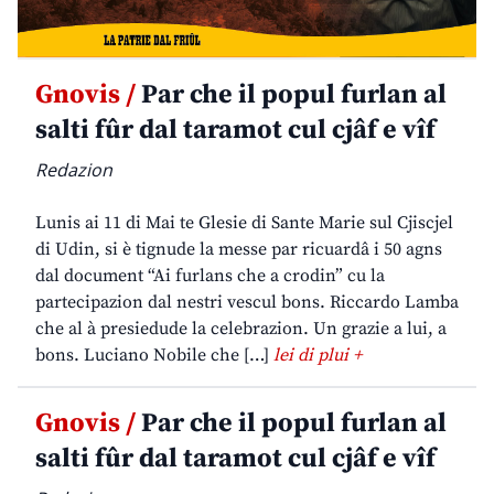
Gnovis /
Par che il popul furlan al
salti fûr dal taramot cul cjâf e vîf
Redazion
Lunis ai 11 di Mai te Glesie di Sante Marie sul Cjiscjel
di Udin, si è tignude la messe par ricuardâ i 50 agns
dal document “Ai furlans che a crodin” cu la
partecipazion dal nestri vescul bons. Riccardo Lamba
che al à presiedude la celebrazion. Un grazie a lui, a
bons. Luciano Nobile che […]
lei di plui +
Gnovis /
Par che il popul furlan al
salti fûr dal taramot cul cjâf e vîf