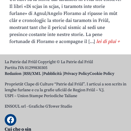
Il libri «Di scjas in scjas, i taramots inte storie
furlane» di Agnul/Angelo Floramo al ripasse in mût
clâr e cronologjic la storie dai taramots in Friûl,
mostrant tant che il pericul sismic al sedi une
presince costante inte nestre storie. La pene
fortunade di Floramo e acompagne il […]
lei di plui +
La Patrie dal Friûl Copyright © La Patrie dal Friûl
Partita IVA 01299830305
Redazion
RSS/XML
Pubblicità
Privacy Policy
Cookie Policy
Proprietât Clape di Culture “Patrie dal Friûl”. I articui a son scrits in
lenghe furlane e cu la grafie uficiâl de Regjon Friûl – V.J.
USPI – Union Stampe Periodiche Taliane
ENSOUL srl
-
Grafiche GTower Studio
Cui che o sin