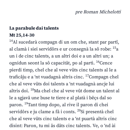
pre Roman Michelotti
La parabule dai talents
Mt 25,14-30
14
Al sucedarà compagn di un om che, stant par partî,
15
al clamà i siei servidôrs e ur consegnà la sô robe:
a
un i de cinc talents, a un altri doi e a un altri un; a
16
ognidun seont la sô capacitât, po al partì.
Cence
pierdi timp, chel che al veve vûts cinc talents al le a
17
traficâju e a ‘nt vuadagnà altris cinc.
Compagn chel
che al veve vûts doi talents a ‘nt vuadagnà ancje lui
18
altris doi.
Ma chel che al veve vût dome un talent al
le a sgjavâ une buse te tiere e al platà i bêçs dal so
19
paron.
Tant timp dopo, al rive il paron di chei
20
servidôrs e ju clame a fâ i conts.
Si presentà chel
che al veve vûts cinc talents e a ‘nt puartà altris cinc
disint: Paron, tu mi âs dâts cinc talents. Ve, o ‘nd ài