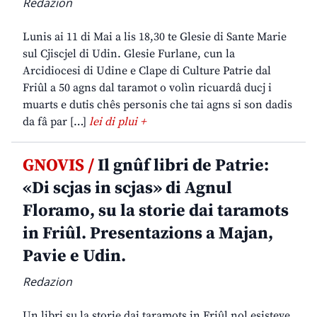
Redazion
Lunis ai 11 di Mai a lis 18,30 te Glesie di Sante Marie
sul Cjiscjel di Udin. Glesie Furlane, cun la
Arcidiocesi di Udine e Clape di Culture Patrie dal
Friûl a 50 agns dal taramot o volìn ricuardâ ducj i
muarts e dutis chês personis che tai agns si son dadis
da fâ par […]
lei di plui +
GNOVIS /
Il gnûf libri de Patrie:
«Di scjas in scjas» di Agnul
Floramo, su la storie dai taramots
in Friûl. Presentazions a Majan,
Pavie e Udin.
Redazion
Un libri su la storie dai taramots in Friûl nol esisteve.