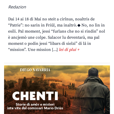
Redazion
Dai 14 ai 18 di Mai no steit a cirînus, noaltris de
“Patrie”: no sarin in Friûl, ma inaltrò.◆ No, no lìn in
esili. Pal moment, jessi “furlans che no si rindin” nol
è ancjemò une colpe. Salacor lu deventarà, ma pal
moment o podin jessi “libars di sielzi” di lâ in
“mission”. Une mission […]
lei di plui +