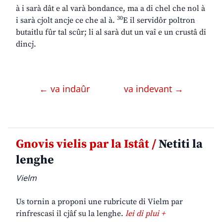
à i sarà dât e al varà bondance, ma a di chel che nol à
30
i sarà cjolt ancje ce che al à.
E il servidôr poltron
butaitlu fûr tal scûr; li al sarà dut un vaî e un crustâ di
dincj.
← va indaûr
va indevant →
Gnovis vielis par la Istât /
Netiti la
lenghe
Vielm
Us tornin a proponi une rubricute di Vielm par
rinfrescasi il cjâf su la lenghe.
lei di plui +