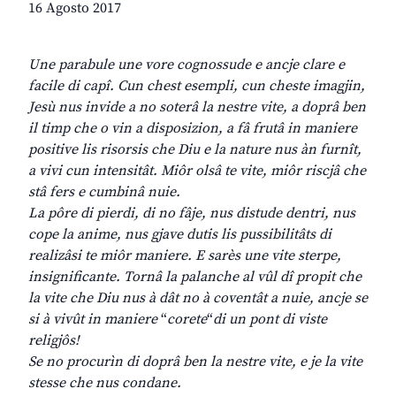
16 Agosto 2017
Une parabule une vore cognossude e ancje clare e
facile di capî. Cun chest esempli, cun cheste imagjin,
Jesù nus invide a no soterâ la nestre vite, a doprâ ben
il timp che o vin a disposizion, a fâ frutâ in maniere
positive lis risorsis che Diu e la nature nus àn furnît,
a vivi cun intensitât. Miôr olsâ te vite, miôr riscjâ che
stâ fers e cumbinâ nuie.
La pôre di pierdi, di no fâje, nus distude dentri, nus
cope la anime, nus gjave dutis lis pussibilitâts di
realizâsi te miôr maniere. E sarès une vite sterpe,
insignificante. Tornâ la palanche al vûl dî propit che
la vite che Diu nus à dât no à coventât a nuie, ancje se
si à vivût in maniere
“
corete
“
di un pont di viste
religjôs
!
Se no procurìn di doprâ ben la nestre vite, e je la vite
stesse che nus condane.