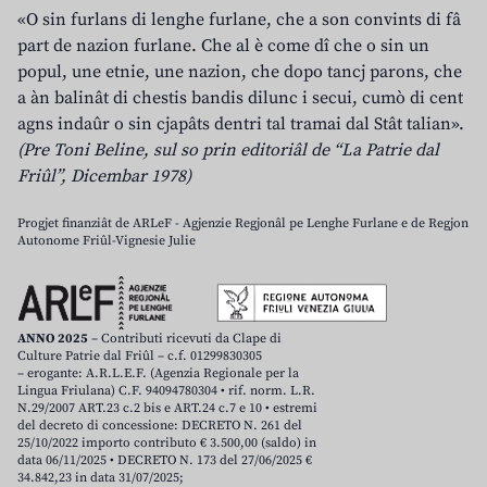
«O sin furlans di lenghe furlane, che a son convints di fâ
part de nazion furlane. Che al è come dî che o sin un
popul, une etnie, une nazion, che dopo tancj parons, che
a àn balinât di chestis bandis dilunc i secui, cumò di cent
agns indaûr o sin cjapâts dentri tal tramai dal Stât talian».
(Pre Toni Beline, sul so prin editoriâl de “La Patrie dal
Friûl”, Dicembar 1978)
Progjet finanziât de ARLeF - Agjenzie Regjonâl pe Lenghe Furlane e de Regjon
Autonome Friûl-Vignesie Julie
ANNO 2025
– Contributi ricevuti da Clape di
Culture Patrie dal Friûl – c.f. 01299830305
– erogante: A.R.L.E.F. (Agenzia Regionale per la
Lingua Friulana) C.F. 94094780304 • rif. norm. L.R.
N.29/2007 ART.23 c.2 bis e ART.24 c.7 e 10 • estremi
del decreto di concessione: DECRETO N. 261 del
25/10/2022 importo contributo € 3.500,00 (saldo) in
data 06/11/2025 • DECRETO N. 173 del 27/06/2025 €
34.842,23 in data 31/07/2025;