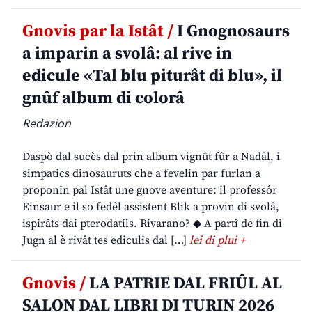
Gnovis par la Istât /
I Gnognosaurs
a imparin a svolâ: al rive in
edicule «Tal blu piturât di blu», il
gnûf album di colorâ
Redazion
Daspò dal sucès dal prin album vignût fûr a Nadâl, i
simpatics dinosauruts che a fevelin par furlan a
proponin pal Istât une gnove aventure: il professôr
Einsaur e il so fedêl assistent Blik a provin di svolâ,
ispirâts dai pterodatils. Rivarano? ◆ A partî de fin di
Jugn al è rivât tes ediculis dal […]
lei di plui +
Gnovis /
LA PATRIE DAL FRIÛL AL
SALON DAL LIBRI DI TURIN 2026