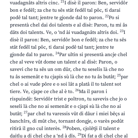
21
vuadagnâts altris cinc.
I disè il paron: Ben, servidôr
bon e fedêl; za che tu sês stât fedêl tal pôc, ti darai
22
podê tal tant; jentre te gjonde dal to paron.
Po si
presentà chel dai doi talents e al disè: Paron, tu mi âs
23
dâts doi talents. Ve, o ‘nd ài vuadagnâts altris doi.
I
disè il paron: Ben, servidôr bon e fedêl; za che tu sês
stât fedêl tal pôc, ti darai podê tal tant; jentre te
24
gjonde dal to paron.
Par ultin si presentà ancje chel
che al veve vût dome un talent e al disè: Paron, o
savevi che tu sês un om dûr, che tu seselis là che no
25
tu âs semenât e tu cjapis sù là che no tu âs butât;
par
chel o ai vude pôre e o soi lât a platâ il to talent sot
26
tiere. Ve, cjape ce che al è to.
Ma il paron i
rispuindè: Servidôr trist e poltron, tu savevis che jo o
seseli là che no ai semenât e o cjapi sù là che no ai
27
butât;
par chel tu varessis vût di dâur i miei bêçs ai
banchîrs, di mût che, tornant dongje, o varès podût
28
ritirâ il gno cul interès.
Poben, cjolêtji il talent e
29
daitlu a di chel che a ‘nd à dîs.
Di fat a di chel che al