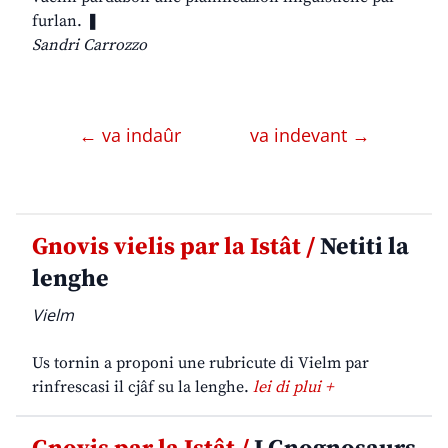
furlan. ❚
Sandri Carrozzo
← va indaûr
va indevant →
Gnovis vielis par la Istât /
Netiti la
lenghe
Vielm
Us tornin a proponi une rubricute di Vielm par
rinfrescasi il cjâf su la lenghe.
lei di plui +