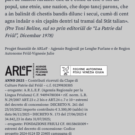
popul, une etnie, une nazion, che dopo tancj parons, che
a àn balinât di chestis bandis dilunc i secui, cumò di cent
agns indaûr o sin cjapâts dentri tal tramai dal Stât talian».
(Pre Toni Beline, sul so prin editoriâl de “La Patrie dal
Friûl”, Dicembar 1978)
Progjet finanziât de ARLeF - Agjenzie Regjonâl pe Lenghe Furlane e de Regjon
Autonome Friûl-Vignesie Julie
ANNO 2025
– Contributi ricevuti da Clape di
Culture Patrie dal Friûl – c.f. 01299830305
– erogante: A.R.L.E.F. (Agenzia Regionale per la
Lingua Friulana) C.F. 94094780304 • rif. norm. L.R.
N.29/2007 ART.23 c.2 bis e ART.24 c.7 e 10 • estremi
del decreto di concessione: DECRETO N. 261 del
25/10/2022 importo contributo € 3.500,00 (saldo) in
data 06/11/2025 • DECRETO N. 173 del 27/06/2025 €
34.842,23 in data 31/07/2025;
– erogante: FONDAZIONE FRIULI CF. 00158650309 •
estremi del decreto di concessione: Codice
progetto 2024-0124 ID 23405 campagna di