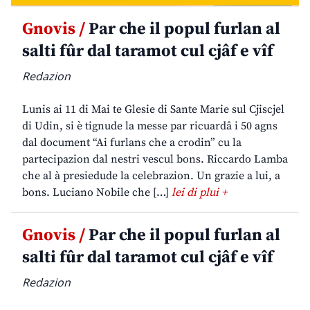
Gnovis /
Par che il popul furlan al
salti fûr dal taramot cul cjâf e vîf
Redazion
Lunis ai 11 di Mai te Glesie di Sante Marie sul Cjiscjel
di Udin, si è tignude la messe par ricuardâ i 50 agns
dal document “Ai furlans che a crodin” cu la
partecipazion dal nestri vescul bons. Riccardo Lamba
che al à presiedude la celebrazion. Un grazie a lui, a
bons. Luciano Nobile che […]
lei di plui +
Gnovis /
Par che il popul furlan al
salti fûr dal taramot cul cjâf e vîf
Redazion