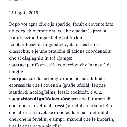
15 Luglio 2015
Dopo vot agns che e je sparide, forsit e covente fate
un pocje di memorie su ce che e podarès jessi la
planificazion linguistiche pal furlan.
La planificazion linguistiche, daûr des liniis
classichis, e je une pratiche di azions coordenadis
che si disglagnin in trê cjamps:
•
status
: par fâ cressi la concezion che la int e à de
lenghe.
•
corpus
: par dâ ae lenghe dutis lis pussibilitâts
espressivis che i coventin (grafie uficiâl, lenghe
standard, neologjisims, lessic codificât, e v.i.).
•
acuisizion di gnûfs locutôrs
: par che il numar di
chei che le fevelin al cressi (soredut cu la scuele) o
che al resti a nivel, se di no cu la muart naturâl di
chei che le fevelin, e simpri mancul che le imparin,
une lenghe e va a pierdisi.