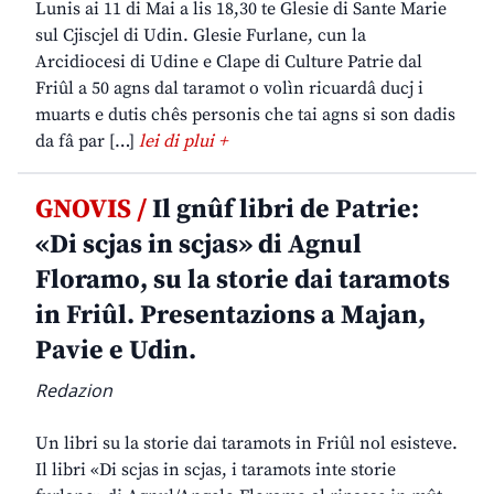
Lunis ai 11 di Mai a lis 18,30 te Glesie di Sante Marie
sul Cjiscjel di Udin. Glesie Furlane, cun la
Arcidiocesi di Udine e Clape di Culture Patrie dal
Friûl a 50 agns dal taramot o volìn ricuardâ ducj i
muarts e dutis chês personis che tai agns si son dadis
da fâ par […]
lei di plui +
GNOVIS /
Il gnûf libri de Patrie:
«Di scjas in scjas» di Agnul
Floramo, su la storie dai taramots
in Friûl. Presentazions a Majan,
Pavie e Udin.
Redazion
Un libri su la storie dai taramots in Friûl nol esisteve.
Il libri «Di scjas in scjas, i taramots inte storie