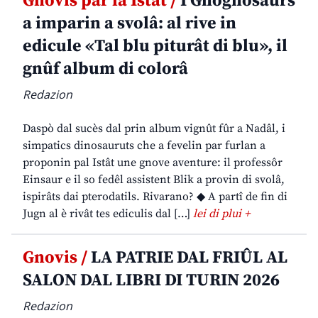
Gnovis par la Istât /
I Gnognosaurs
a imparin a svolâ: al rive in
edicule «Tal blu piturât di blu», il
gnûf album di colorâ
Redazion
Daspò dal sucès dal prin album vignût fûr a Nadâl, i
simpatics dinosauruts che a fevelin par furlan a
proponin pal Istât une gnove aventure: il professôr
Einsaur e il so fedêl assistent Blik a provin di svolâ,
ispirâts dai pterodatils. Rivarano? ◆ A partî de fin di
Jugn al è rivât tes ediculis dal […]
lei di plui +
Gnovis /
LA PATRIE DAL FRIÛL AL
SALON DAL LIBRI DI TURIN 2026
Redazion