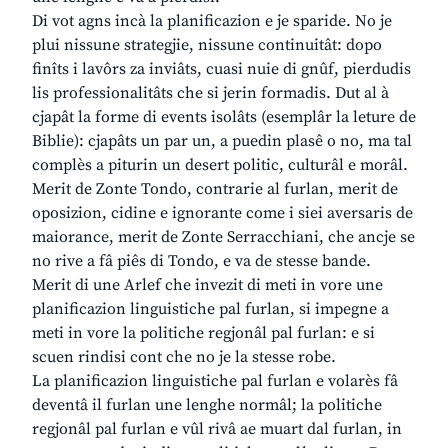
Di vot agns incà la planificazion e je sparide. No je
plui nissune strategjie, nissune continuitât: dopo
finîts i lavôrs za inviâts, cuasi nuie di gnûf, pierdudis
lis professionalitâts che si jerin formadis. Dut al à
cjapât la forme di events isolâts (esemplâr la leture de
Biblie): cjapâts un par un, a puedin plasê o no, ma tal
complès a piturin un desert politic, culturâl e morâl.
Merit de Zonte Tondo, contrarie al furlan, merit de
oposizion, cidine e ignorante come i siei aversaris de
maiorance, merit de Zonte Serracchiani, che ancje se
no rive a fâ piês di Tondo, e va de stesse bande.
Merit di une Arlef che invezit di meti in vore une
planificazion linguistiche pal furlan, si impegne a
meti in vore la politiche regjonâl pal furlan: e si
scuen rindisi cont che no je la stesse robe.
La planificazion linguistiche pal furlan e volarès fâ
deventâ il furlan une lenghe normâl; la politiche
regjonâl pal furlan e vûl rivâ ae muart dal furlan, in