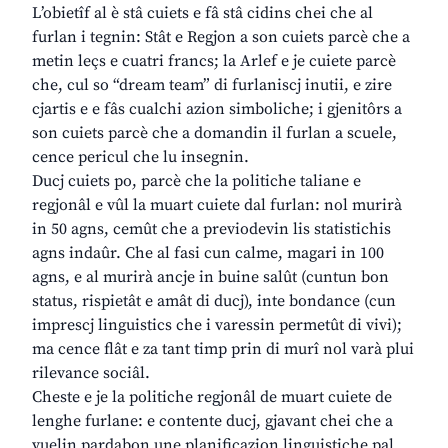
L’obietîf al è stâ cuiets e fâ stâ cidins chei che al
furlan i tegnin: Stât e Regjon a son cuiets parcè che a
metin leçs e cuatri francs; la Arlef e je cuiete parcè
che, cul so “dream team” di furlaniscj inutii, e zire
cjartis e e fâs cualchi azion simboliche; i gjenitôrs a
son cuiets parcè che a domandin il furlan a scuele,
cence pericul che lu insegnin.
Ducj cuiets po, parcè che la politiche taliane e
regjonâl e vûl la muart cuiete dal furlan: nol murirà
in 50 agns, cemût che a previodevin lis statistichis
agns indaûr. Che al fasi cun calme, magari in 100
agns, e al murirà ancje in buine salût (cuntun bon
status, rispietât e amât di ducj), inte bondance (cun
imprescj linguistics che i varessin permetût di vivi);
ma cence flât e za tant timp prin di murî nol varà plui
rilevance sociâl.
Cheste e je la politiche regjonâl de muart cuiete de
lenghe furlane: e contente ducj, gjavant chei che a
vuelin pardabon une planificazion linguistiche pal