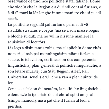
osservance de tindince politiche statâl taliane. Dome
che viodût che la Regjon e à di rindi cont ai furlans, e
à di fâ murî la lôr lenghe intune maniere che si puedi
acetâ.
La politiche regjonâl pal furlan e permet di vê
risultâts su status e corpus (ma se a son masse bogns
e bloche sù dut), ma no vûl in nissune maniere la
acuisizion di locutôrs.
Lis leçs a disin tantis robis, ma si aplichin dome chês
no pericolosis pal monolinguisim talian: furlan a
scuele, te television, certificazion des competencis
linguistichis, plan gjenerâl di politiche linguistiche, a
son letare muarte, cun Stât, Regjon, Arlef, Rai,
Universitât, scuelis e v.i. che a van a plen cuintri de
leç.
Cence acuisizion di locutôrs, la politiche linguistiche
e denunzie la ipocrisie di cui che al spint ancje alc
(simpri mancul), ma a pat che il furlan al ledi a
pierdisi.