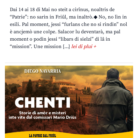
Dai 14 ai 18 di Mai no steit a cirînus, noaltris de
“Patrie”: no sarin in Friûl, ma inaltrò.◆ No, no lìn in
esili. Pal moment, jessi “furlans che no si rindin” nol
è ancjemò une colpe. Salacor lu deventarà, ma pal
moment o podin jessi “libars di sielzi” di lâ in
“mission”. Une mission […]
lei di plui +