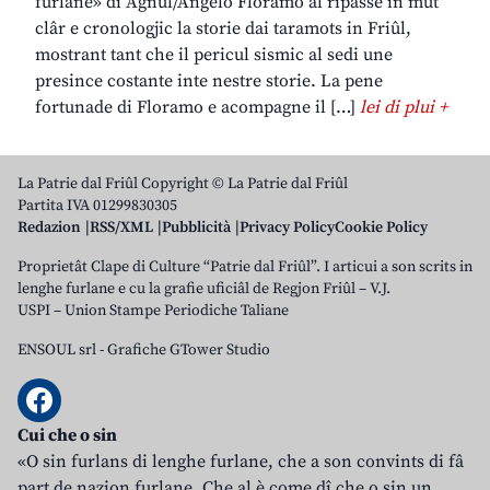
furlane» di Agnul/Angelo Floramo al ripasse in mût
clâr e cronologjic la storie dai taramots in Friûl,
mostrant tant che il pericul sismic al sedi une
presince costante inte nestre storie. La pene
fortunade di Floramo e acompagne il […]
lei di plui +
La Patrie dal Friûl Copyright © La Patrie dal Friûl
Partita IVA 01299830305
Redazion
RSS/XML
Pubblicità
Privacy Policy
Cookie Policy
Proprietât Clape di Culture “Patrie dal Friûl”. I articui a son scrits in
lenghe furlane e cu la grafie uficiâl de Regjon Friûl – V.J.
USPI – Union Stampe Periodiche Taliane
ENSOUL srl
-
Grafiche GTower Studio
Cui che o sin
«O sin furlans di lenghe furlane, che a son convints di fâ
part de nazion furlane. Che al è come dî che o sin un