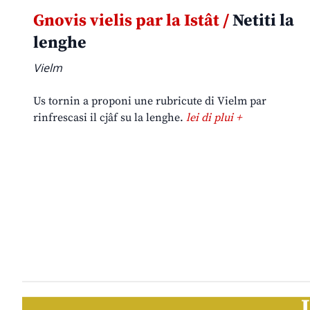
Gnovis vielis par la Istât /
Netiti la
lenghe
Vielm
Us tornin a proponi une rubricute di Vielm par
rinfrescasi il cjâf su la lenghe.
lei di plui +