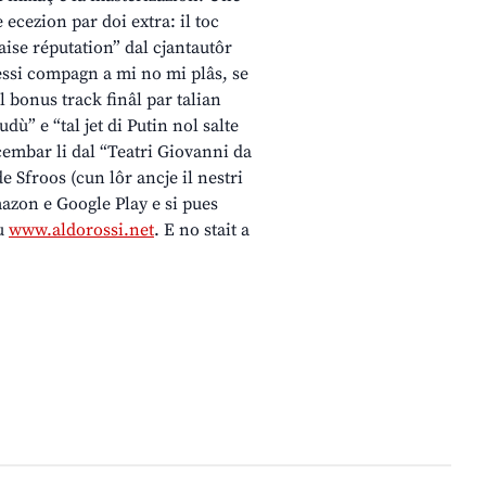
ecezion par doi extra: il toc
aise réputation” dal cjantautôr
jessi compagn a mi no mi plâs, se
l bonus track finâl par talian
ù” e “tal jet di Putin nol salte
Dicembar li dal “Teatri Giovanni da
e Sfroos (cun lôr ancje il nestri
mazon e Google Play e si pues
su
www.aldorossi.net
. E no stait a