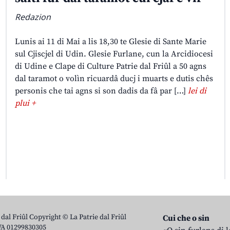
Redazion
Lunis ai 11 di Mai a lis 18,30 te Glesie di Sante Marie
sul Cjiscjel di Udin. Glesie Furlane, cun la Arcidiocesi
di Udine e Clape di Culture Patrie dal Friûl a 50 agns
dal taramot o volìn ricuardâ ducj i muarts e dutis chês
personis che tai agns si son dadis da fâ par […]
lei di
plui +
 dal Friûl Copyright © La Patrie dal Friûl
Cui che o sin
IVA 01299830305