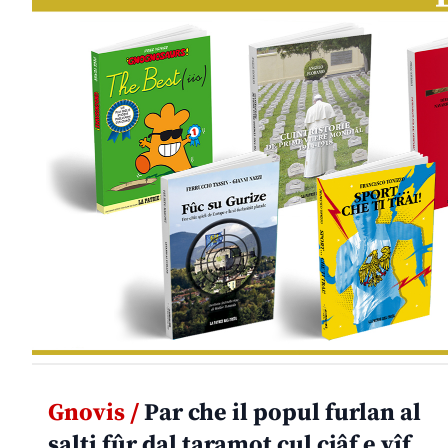
Gnovis /
Par che il popul furlan al
salti fûr dal taramot cul cjâf e vîf