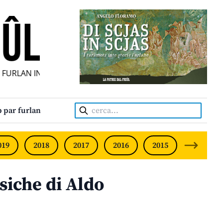
URLAN INDIPENDENT • INDEPENDENT FRIULIAN MONTHLY • 
Cerca:
 par furlan
019
2018
2017
2016
2015
2014
iche di Aldo