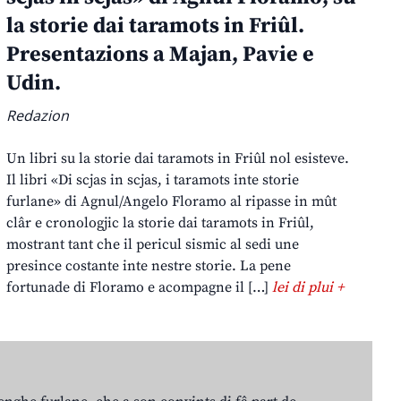
la storie dai taramots in Friûl.
Presentazions a Majan, Pavie e
Udin.
Redazion
Un libri su la storie dai taramots in Friûl nol esisteve.
Il libri «Di scjas in scjas, i taramots inte storie
furlane» di Agnul/Angelo Floramo al ripasse in mût
clâr e cronologjic la storie dai taramots in Friûl,
mostrant tant che il pericul sismic al sedi une
presince costante inte nestre storie. La pene
fortunade di Floramo e acompagne il […]
lei di plui +