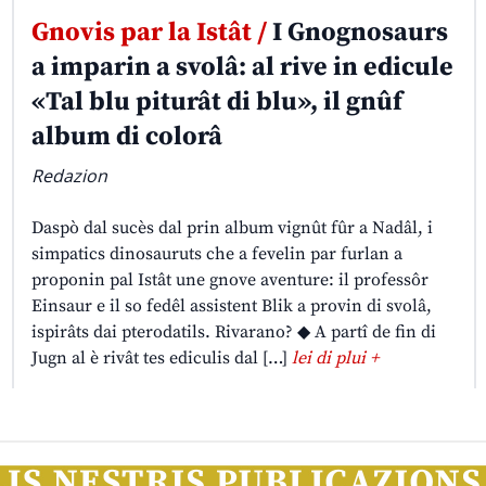
Gnovis par la Istât /
I Gnognosaurs
a imparin a svolâ: al rive in edicule
«Tal blu piturât di blu», il gnûf
album di colorâ
Redazion
Daspò dal sucès dal prin album vignût fûr a Nadâl, i
simpatics dinosauruts che a fevelin par furlan a
proponin pal Istât une gnove aventure: il professôr
Einsaur e il so fedêl assistent Blik a provin di svolâ,
ispirâts dai pterodatils. Rivarano? ◆ A partî de fin di
Jugn al è rivât tes ediculis dal […]
lei di plui +