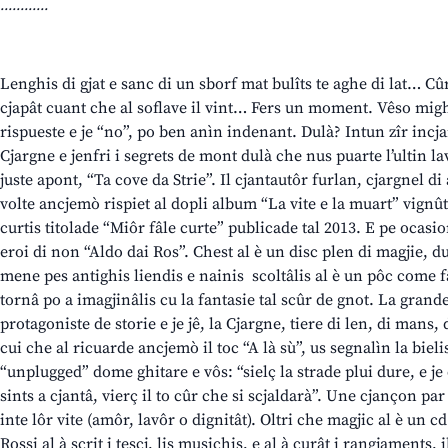
............
Lenghis di gjat e sanc di un sborf mat bulîts te aghe di lat… Cû
cjapât cuant che al soflave il vint… Fers un moment. Vêso mighe 
rispueste e je “no”, po ben anìn indenant. Dulà? Intun zîr incjan
Cjargne e jenfri i segrets de mont dulà che nus puarte l’ultin l
juste apont, “Ta cove da Strie”. Il cjantautôr furlan, cjargnel d
volte ancjemò rispiet al dopli album “La vite e la muart” vignût 
curtis titolade “Miôr fâle curte” publicade tal 2013. E pe ocasi
eroi di non “Aldo dai Ros”. Chest al è un disc plen di magjie, du
mene pes antighis liendis e nainis scoltâlis al è un pôc come fâs
tornâ po a imagjinâlis cu la fantasie tal scûr de gnot. La grand
protagoniste de storie e je jê, la Cjargne, tiere di len, di mans,
cui che al ricuarde ancjemò il toc “A là sù”, us segnalìn la biel
“unplugged” dome ghitare e vôs: “sielç la strade plui dure, e je
sints a cjantâ, vierç il to cûr che si scjaldarà”. Une cjançon pa
inte lôr vite (amôr, lavôr o dignitât). Oltri che magjic al è un 
Rossi al à scrit i tescj, lis musichis, e al à curât i rangjaments