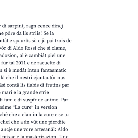
r di sarpint, ragn cence dincj
pôre da lis striis? Se la
tât e spaurôs sù e jù pai trois de
avôr di Aldo Rossi che si clame,
i adozion, al è cambiât piel une
fûr tal 2011 e de racuelte di
on si è mudât intun fantasmatic
là che il nestri cjantautôr nus
i contâ lis flabis di frutins par
e mari e la grande strie
 di fam e di suspîr de anime. Par
issime “La cure” in version
 chê che a clamin la cure e se tu
r chei che a àn vût une pierdite
cd ancje une vore artesanâl: Aldo
, il mixaç e la masterizazion. Une