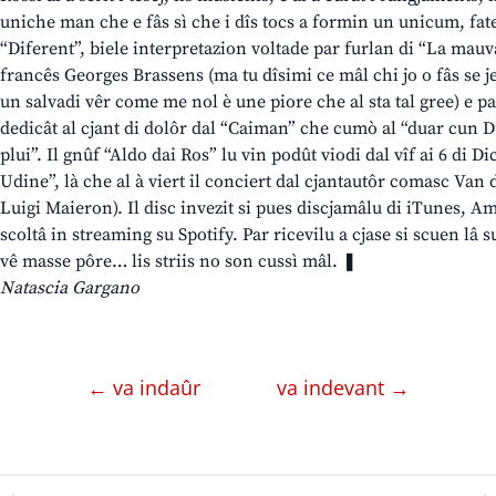
uniche man che e fâs sì che i dîs tocs a formin un unicum, fate 
“Diferent”, biele interpretazion voltade par furlan di “La mauv
francês Georges Brassens (ma tu dîsimi ce mâl chi jo o fâs se 
un salvadi vêr come me nol è une piore che al sta tal gree) e pa
dedicât al cjant di dolôr dal “Caiman” che cumò al “duar cun Dud
plui”. Il gnûf “Aldo dai Ros” lu vin podût viodi dal vîf ai 6 di 
Udine”, là che al à viert il conciert dal cjantautôr comasc Van d
Luigi Maieron). Il disc invezit si pues discjamâlu di iTunes, A
scoltâ in streaming su Spotify. Par ricevilu a cjase si scuen lâ 
vê masse pôre… lis striis no son cussì mâl. ❚
Natascia Gargano
← va indaûr
va indevant →