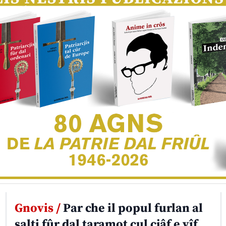
Gnovis /
Par che il popul furlan al
salti fûr dal taramot cul cjâf e vîf