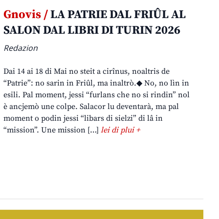
Gnovis /
LA PATRIE DAL FRIÛL AL
SALON DAL LIBRI DI TURIN 2026
Redazion
Dai 14 ai 18 di Mai no steit a cirînus, noaltris de
“Patrie”: no sarin in Friûl, ma inaltrò.◆ No, no lìn in
esili. Pal moment, jessi “furlans che no si rindin” nol
è ancjemò une colpe. Salacor lu deventarà, ma pal
moment o podin jessi “libars di sielzi” di lâ in
“mission”. Une mission […]
lei di plui +