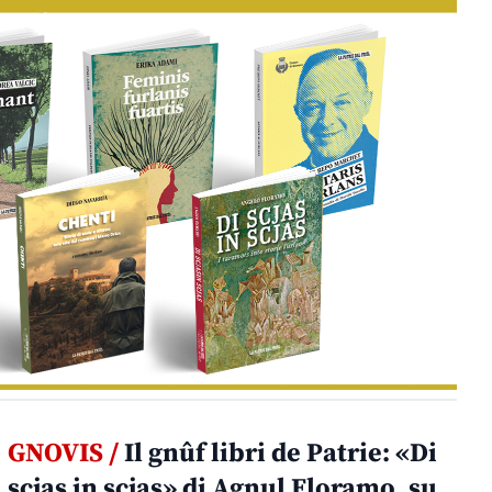
GNOVIS /
Il gnûf libri de Patrie: «Di
scjas in scjas» di Agnul Floramo, su