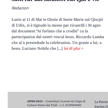
Redazion
Lunis ai 11 di Mai te Glesie di Sante Marie sul Cjiscjel
di Udin, si è tignude la messe par ricuardâ i 50 agns
dal document “Ai furlans che a crodin” cu la
partecipazion dal nestri vescul bons. Riccardo Lamba
che al à presiedude la celebrazion. Un grazie a lui, a
bons. Luciano Nobile che […]
lei di plui +
ANNO 2025
– Contributi ricevuti da Clape di
La Patrie
Culture Patrie dal Friûl – c.f. 01299830305
Partita 