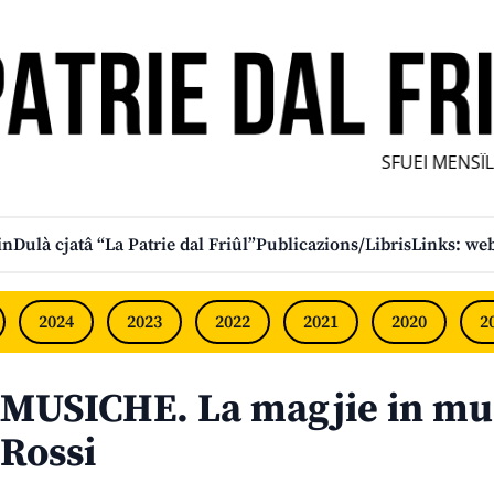
SFUEI MENSÎL F
in
Dulà cjatâ “La Patrie dal Friûl”
Publicazions/Libris
Links: web
2024
2023
2022
2021
2020
2
MUSICHE. La magjie in mus
Rossi