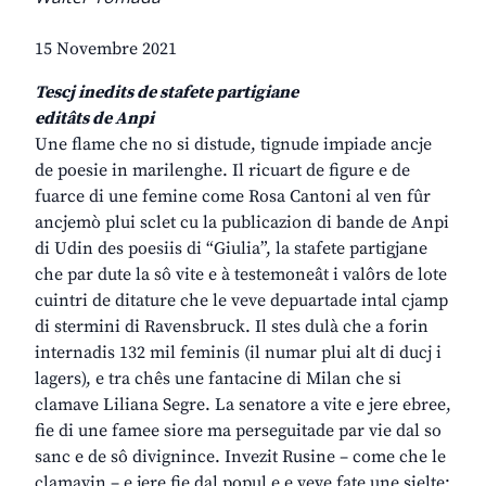
15 Novembre 2021
Tescj inedits de stafete partigiane
editâts de Anpi
Une flame che no si distude, tignude impiade ancje
de poesie in marilenghe. Il ricuart de figure e de
fuarce di une femine come Rosa Cantoni al ven fûr
ancjemò plui sclet cu la publicazion di bande de Anpi
di Udin des poesiis di “Giulia”, la stafete partigjane
che par dute la sô vite e à testemoneât i valôrs de lote
cuintri de ditature che le veve depuartade intal cjamp
di stermini di Ravensbruck. Il stes dulà che a forin
internadis 132 mil feminis (il numar plui alt di ducj i
lagers), e tra chês une fantacine di Milan che si
clamave Liliana Segre. La senatore a vite e jere ebree,
fie di une famee siore ma perseguitade par vie dal so
sanc e de sô divignince. Invezit Rusine – come che le
clamavin – e jere fie dal popul e e veve fate une sielte: