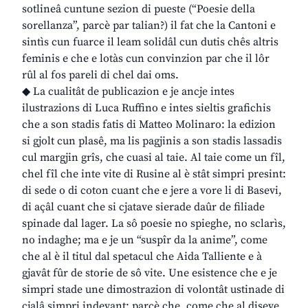
sotlineâ cuntune sezion di pueste (“Poesie della
sorellanza”, parcè par talian?) il fat che la Cantoni e
sintìs cun fuarce il leam solidâl cun dutis chês altris
feminis e che e lotàs cun convinzion par che il lôr
rûl al fos pareli di chel dai oms.
◆ La cualitât de publicazion e je ancje intes
ilustrazions di Luca Ruffino e intes sieltis grafichis
che a son stadis fatis di Matteo Molinaro: la edizion
si gjolt cun plasê, ma lis pagjinis a son stadis lassadis
cul margjin grîs, che cuasi al taie. Al taie come un fîl,
chel fîl che inte vite di Rusine al è stât simpri presint:
di sede o di coton cuant che e jere a vore li di Basevi,
di açâl cuant che si cjatave sierade daûr de filiade
spinade dal lager. La sô poesie no spieghe, no sclarìs,
no indaghe; ma e je un “suspîr da la anime”, come
che al è il titul dal spetacul che Aida Talliente e à
gjavât fûr de storie de sô vite. Une esistence che e je
simpri stade une dimostrazion di volontât ustinade di
cjalâ simpri indevant: parcè che, come che al diseve