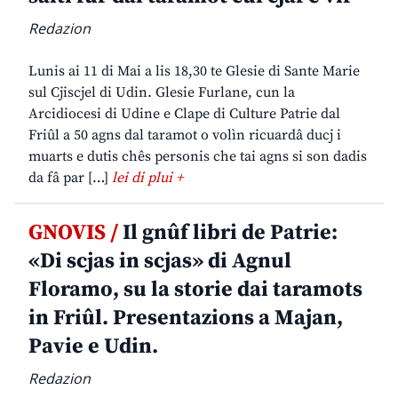
Redazion
Lunis ai 11 di Mai a lis 18,30 te Glesie di Sante Marie
sul Cjiscjel di Udin. Glesie Furlane, cun la
Arcidiocesi di Udine e Clape di Culture Patrie dal
Friûl a 50 agns dal taramot o volìn ricuardâ ducj i
muarts e dutis chês personis che tai agns si son dadis
da fâ par […]
lei di plui +
GNOVIS /
Il gnûf libri de Patrie:
«Di scjas in scjas» di Agnul
Floramo, su la storie dai taramots
in Friûl. Presentazions a Majan,
Pavie e Udin.
Redazion