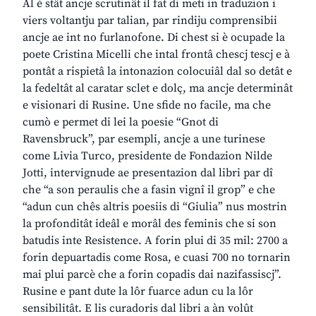
Al è stât ancje scrutinât il fat di meti in traduzion i
viers voltantju par talian, par rindiju comprensibii
ancje ae int no furlanofone. Di chest si è ocupade la
poete Cristina Micelli che intal frontâ chescj tescj e à
pontât a rispietâ la intonazion colocuiâl dal so detât e
la fedeltât al caratar sclet e dolç, ma ancje determinât
e visionari di Rusine. Une sfide no facile, ma che
cumò e permet di lei la poesie “Gnot di
Ravensbruck”, par esempli, ancje a une turinese
come Livia Turco, presidente de Fondazion Nilde
Jotti, intervignude ae presentazion dal libri par dî
che “a son peraulis che a fasin vignî il grop” e che
“adun cun chês altris poesiis di “Giulia” nus mostrin
la profonditât ideâl e morâl des feminis che si son
batudis inte Resistence. A forin plui di 35 mil: 2700 a
forin depuartadis come Rosa, e cuasi 700 no tornarin
mai plui parcè che a forin copadis dai nazifassiscj”.
Rusine e pant dute la lôr fuarce adun cu la lôr
sensibilitât. E lis curadoris dal libri a àn volût