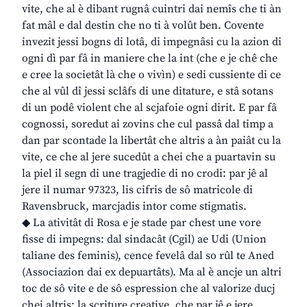
vite, che al è dibant rugnâ cuintri dai nemîs che ti àn
fat mâl e dal destin che no ti à volût ben. Covente
invezit jessi bogns di lotâ, di impegnâsi cu la azion di
ogni dì par fâ in maniere che la int (che e je chê che
e cree la societât là che o vivìn) e sedi cussiente di ce
che al vûl dî jessi sclâfs di une ditature, e stâ sotans
di un podê violent che al scjafoie ogni dirit. E par fâ
cognossi, soredut ai zovins che cul passâ dal timp a
dan par scontade la libertât che altris a àn paiât cu la
vite, ce che al jere sucedût a chei che a puartavin su
la piel il segn di une tragjedie di no crodi: par jê al
jere il numar 97323, lis cifris de sô matricole di
Ravensbruck, marcjadis intor come stigmatis.
◆ La ativitât di Rosa e je stade par chest une vore
fisse di impegns: dal sindacât (Cgil) ae Udi (Union
taliane des feminis), cence fevelâ dal so rûl te Aned
(Associazion dai ex depuartâts). Ma al è ancje un altri
toc de sô vite e de sô espression che al valorize ducj
chei altris: la scriture creative, che par jê e jere