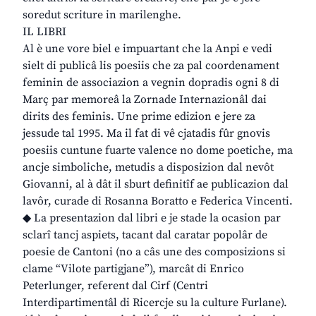
soredut scriture in marilenghe.
IL LIBRI
Al è une vore biel e impuartant che la Anpi e vedi
sielt di publicâ lis poesiis che za pal coordenament
feminin de associazion a vegnin dopradis ogni 8 di
Març par memoreâ la Zornade Internazionâl dai
dirits des feminis. Une prime edizion e jere za
jessude tal 1995. Ma il fat di vê cjatadis fûr gnovis
poesiis cuntune fuarte valence no dome poetiche, ma
ancje simboliche, metudis a disposizion dal nevôt
Giovanni, al à dât il sburt definitîf ae publicazion dal
lavôr, curade di Rosanna Boratto e Federica Vincenti.
◆ La presentazion dal libri e je stade la ocasion par
sclarî tancj aspiets, tacant dal caratar popolâr de
poesie de Cantoni (no a câs une des composizions si
clame “Vilote partigjane”), marcât di Enrico
Peterlunger, referent dal Cirf (Centri
Interdipartimentâl di Ricercje su la culture Furlane).