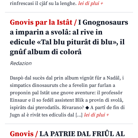
rinfrescasi il cjâf su la lenghe.
lei di plui +
Gnovis par la Istât /
I Gnognosaurs
a imparin a svolâ: al rive in
edicule «Tal blu piturât di blu», il
gnûf album di colorâ
Redazion
Daspò dal sucès dal prin album vignût fûr a Nadâl, i
simpatics dinosauruts che a fevelin par furlan a
proponin pal Istât une gnove aventure: il professôr
Einsaur e il so fedêl assistent Blik a provin di svolâ,
ispirâts dai pterodatils. Rivarano? ◆ A partî de fin di
Jugn al è rivât tes ediculis dal […]
lei di plui +
Gnovis /
LA PATRIE DAL FRIÛL AL