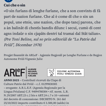
Cui che o sin
«O sin furlans di lenghe furlane, che a son convints di fâ
part de nazion furlane. Che al è come dî che o sin un
popul, une etnie, une nazion, che dopo tancj parons, che
a àn balinât di chestis bandis dilunc i secui, cumò di cent
agns indaûr o sin cjapâts dentri tal tramai dal Stât talian».
(Pre Toni Beline, sul so prin editoriâl de “La Patrie dal
Friûl”, Dicembar 1978)
Progjet finanziât de ARLeF - Agjenzie Regjonâl pe Lenghe Furlane e de Regjon
Autonome Friûl-Vignesie Julie
ANNO 2025
– Contributi ricevuti da Clape di
Culture Patrie dal Friûl – c.f. 01299830305
– erogante: A.R.L.E.F. (Agenzia Regionale per la
Lingua Friulana) C.F. 94094780304 • rif. norm. L.R.
N.29/2007 ART.23 c.2 bis e ART.24 c.7 e 10 • estremi
del decreto di concessione: DECRETO N. 261 del
25/10/2022 importo contributo € 3.500,00 (saldo) in