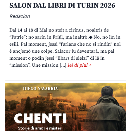
SALON DAL LIBRI DI TURIN 2026
Redazion
Dai 14 ai 18 di Mai no steit a cirînus, noaltris de
“Patrie”: no sarin in Friûl, ma inaltrò.◆ No, no lìn in
esili. Pal moment, jessi “furlans che no si rindin” nol
è ancjemò une colpe. Salacor lu deventarà, ma pal
moment o podin jessi “libars di sielzi” di lâ in
“mission”. Une mission […]
lei di plui +