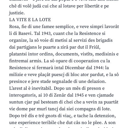
chê di volê judâ cui che al lotave per libertât e pe
justizie.
LA VITE E LA LOTE
Rosa, fie di une famee semplice, e veve simpri lavorât
li di Basevi. Tal 1943, cuant che la Resistence si
organize, la sô voie di metisi al servizi des brigadis
dai partigjans le puarte a zirâ par dut il Friûl,
platantsi intor ordins, documents, vistîts, medisinis e
fintremai armis. La sô opare di cooperazion cu la
Resistence si fermarà intal Dicembar dal 1944: la
milizie e veve plaçât puescj di bloc ator pardut, e la sô
presince e jere stade segnalade di une delazion.
L’arest al è inevitabil. Dopo un mês di preson e
interogatoris, ai 10 di Zenâr dal 1945 e ven cjamade
suntun cjar pal besteam di chei che a vevin za puartât
vie dome par murî tancj dai siei compagns di lote.
Dopo trê dîs e trê gnots di viaç, e tache la detenzion,
une esperience teribile che dut câs no le plee. A son