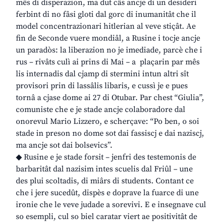
mês di disperazion, ma dut câs ancje di un desideri
ferbint di no fâsi gloti dal gorc di inumanitât che il
model concentrazionari hitlerian al veve stiçât. Ae
fin de Seconde vuere mondiâl, a Rusine i tocje ancje
un paradòs: la liberazion no je imediade, parcè che i
rus – rivâts culì ai prins di Mai – a plaçarin par mês
lis internadis dal cjamp di stermini intun altri sît
provisori prin di lassâlis libaris, e cussì je e pues
tornâ a cjase dome ai 27 di Otubar. Par chest “Giulia”,
comuniste che e je stade ancje colaboradore dal
onorevul Mario Lizzero, e scherçave: “Po ben, o soi
stade in preson no dome sot dai fassiscj e dai naziscj,
ma ancje sot dai bolsevics”.
◆ Rusine e je stade forsit – jenfri des testemonis de
barbaritât dal nazisim intes scuelis dal Friûl – une
des plui scoltadis, di miârs di students. Contant ce
che i jere sucedût, dispès e doprave la fuarce di une
ironie che le veve judade a sorevivi. E e insegnave cul
so esempli, cul so biel caratar viert ae positivitât de