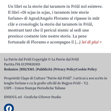
Un libri su la storie dai taramots in Friûl nol esisteve.
Il libri «Di scjas in scjas, i taramots inte storie
furlane» di Agnul/Angelo Floramo al ripasse in mût
clâr e cronologjic la storie dai taramots in Friûl,
mostrant tant che il pericul sismic al sedi une
presince costante inte nestre storie. La pene
fortunade di Floramo e acompagne il […]
lei di plui +
La Patrie dal Friûl Copyright © La Patrie dal Friûl
Partita IVA 01299830305
Redazion
RSS/XML
Pubblicità
Privacy Policy
Cookie Policy
Proprietât Clape di Culture “Patrie dal Friûl”. I articui a son scrits in
lenghe furlane e cu la grafie uficiâl de Regjon Friûl – V.J.
USPI – Union Stampe Periodiche Taliane
ENSOUL srl
-
Grafiche GTower Studio