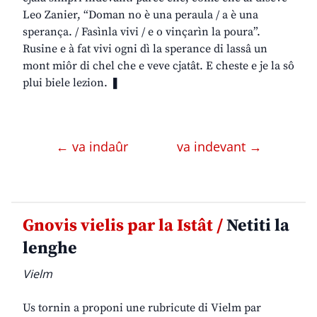
Leo Zanier, “Doman no è una peraula / a è una
sperança. / Fasìnla vivi / e o vinçarìn la poura”.
Rusine e à fat vivi ogni dì la sperance di lassâ un
mont miôr di chel che e veve cjatât. E cheste e je la sô
plui biele lezion. ❚
← va indaûr
va indevant →
Gnovis vielis par la Istât /
Netiti la
lenghe
Vielm
Us tornin a proponi une rubricute di Vielm par