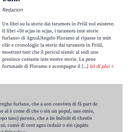
Redazion
Un libri su la storie dai taramots in Friûl nol esisteve.
Il libri «Di scjas in scjas, i taramots inte storie
furlane» di Agnul/Angelo Floramo al ripasse in mût
clâr e cronologjic la storie dai taramots in Friûl,
mostrant tant che il pericul sismic al sedi une
presince costante inte nestre storie. La pene
fortunade di Floramo e acompagne il […]
lei di plui +
lenghe furlane, che a son convints di fâ part de
e al è come dî che o sin un popul, une etnie,
po tancj parons, che a àn balinât di chestis
cui, cumò di cent agns indaûr o sin cjapâts