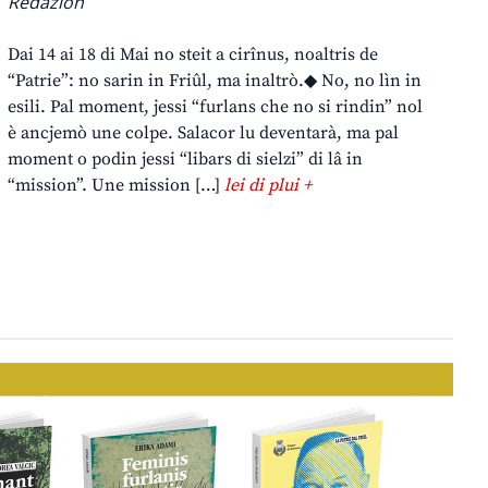
Redazion
Dai 14 ai 18 di Mai no steit a cirînus, noaltris de
“Patrie”: no sarin in Friûl, ma inaltrò.◆ No, no lìn in
esili. Pal moment, jessi “furlans che no si rindin” nol
è ancjemò une colpe. Salacor lu deventarà, ma pal
moment o podin jessi “libars di sielzi” di lâ in
“mission”. Une mission […]
lei di plui +