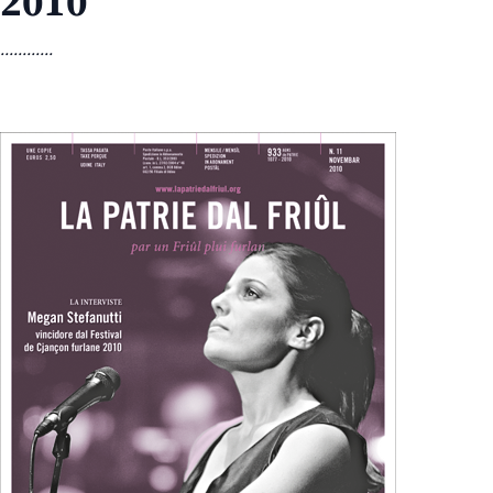
2010
............