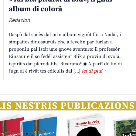
album di colorâ
Redazion
Daspò dal sucès dal prin album vignût fûr a Nadâl, i
simpatics dinosauruts che a fevelin par furlan a
proponin pal Istât une gnove aventure: il professôr
Einsaur e il so fedêl assistent Blik a provin di svolâ,
ispirâts dai pterodatils. Rivarano? ◆ A partî de fin di
Jugn al è rivât tes ediculis dal […]
lei di plui +