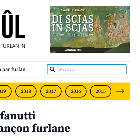
URLAN INDIPENDENT • INDEPENDENT FRIULIAN MONTHLY • 
Cerca:
 par furlan
019
2018
2017
2016
2015
2014
fanutti
jançon furlane