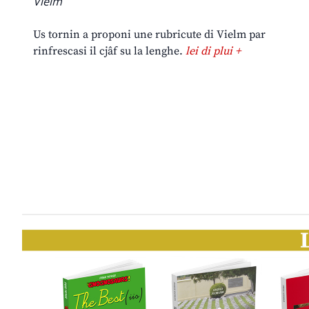
Vielm
Us tornin a proponi une rubricute di Vielm par
rinfrescasi il cjâf su la lenghe.
lei di plui +