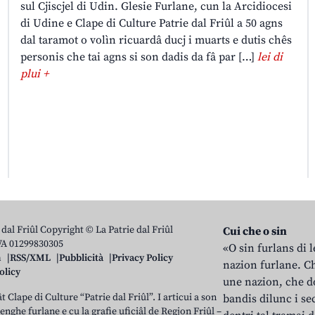
sul Cjiscjel di Udin. Glesie Furlane, cun la Arcidiocesi
di Udine e Clape di Culture Patrie dal Friûl a 50 agns
dal taramot o volìn ricuardâ ducj i muarts e dutis chês
personis che tai agns si son dadis da fâ par […]
lei di
plui +
 dal Friûl Copyright © La Patrie dal Friûl
Cui che o sin
IVA 01299830305
«O sin furlans di 
n
RSS/XML
Pubblicità
Privacy Policy
nazion furlane. Ch
olicy
une nazion, che do
t Clape di Culture “Patrie dal Friûl”. I articui a son
bandis dilunc i se
 lenghe furlane e cu la grafie uficiâl de Regjon Friûl –