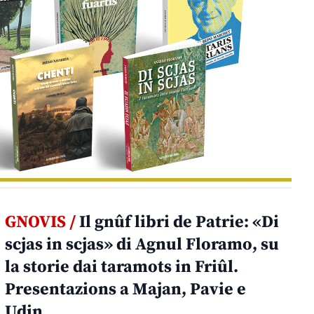
GNOVIS /
Il gnûf libri de Patrie: «Di
scjas in scjas» di Agnul Floramo, su
la storie dai taramots in Friûl.
Presentazions a Majan, Pavie e
Udin.