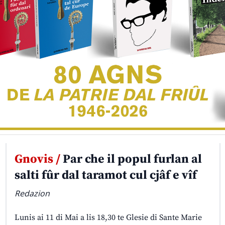
Gnovis /
Par che il popul furlan al
salti fûr dal taramot cul cjâf e vîf
Redazion
Lunis ai 11 di Mai a lis 18,30 te Glesie di Sante Marie