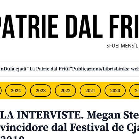
SFUEI MENSÎL F
in
Dulà cjatâ “La Patrie dal Friûl”
Publicazions/Libris
Links: web
2024
2023
2022
2021
2020
2
LA INTERVISTE. Megan Ste
vincidore dal Festival de C