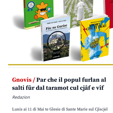
Gnovis /
Par che il popul furlan al
salti fûr dal taramot cul cjâf e vîf
Redazion
Lunis ai 11 di Mai te Glesie di Sante Marie sul Cjiscjel