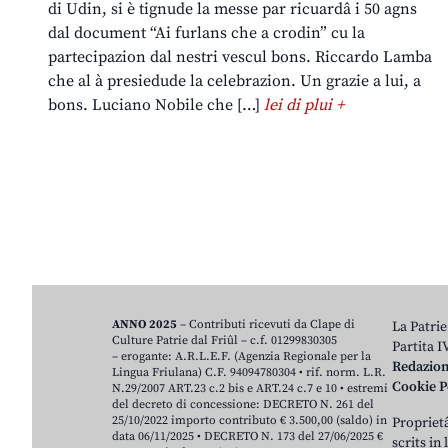
di Udin, si è tignude la messe par ricuardâ i 50 agns
dal document “Ai furlans che a crodin” cu la
partecipazion dal nestri vescul bons. Riccardo Lamba
che al à presiedude la celebrazion. Un grazie a lui, a
bons. Luciano Nobile che […]
lei di plui +
ANNO 2025
– Contributi ricevuti da Clape di
La Patrie
Culture Patrie dal Friûl – c.f. 01299830305
Partita 
– erogante: A.R.L.E.F. (Agenzia Regionale per la
Redazio
Lingua Friulana) C.F. 94094780304 • rif. norm. L.R.
Cookie P
N.29/2007 ART.23 c.2 bis e ART.24 c.7 e 10 • estremi
del decreto di concessione: DECRETO N. 261 del
25/10/2022 importo contributo € 3.500,00 (saldo) in
Proprietâ
data 06/11/2025 • DECRETO N. 173 del 27/06/2025 €
scrits in