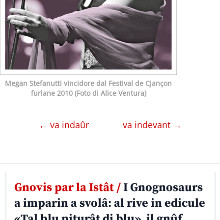
Megan Stefanutti vincidore dal Festival de Cjançon
furlane 2010 (Foto di Alice Ventura)
← va indaûr
va indevant →
Gnovis par la Istât /
I Gnognosaurs
a imparin a svolâ: al rive in edicule
«Tal blu piturât di blu», il gnûf