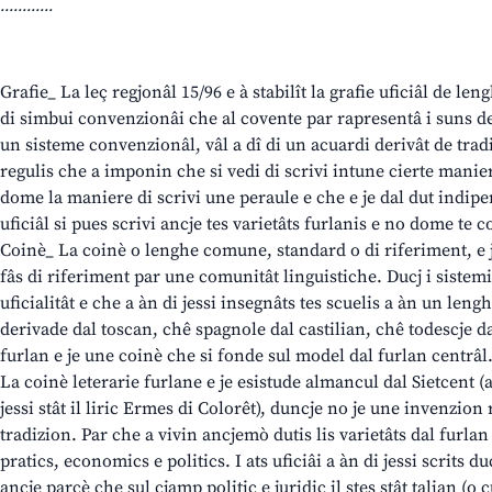
............
Grafie_ La leç regjonâl 15/96 e à stabilît la grafie uficiâl de len
di simbui convenzionâi che al covente par rapresentâ i suns de
un sisteme convenzionâl, vâl a dî di un acuardi derivât de tradi
regulis che a imponin che si vedi di scrivi intune cierte maniere
dome la maniere di scrivi une peraule e che e je dal dut indipe
uficiâl si pues scrivi ancje tes varietâts furlanis e no dome te c
Coinè_ La coinè o lenghe comune, standard o di riferiment, e j
fâs di riferiment par une comunitât linguistiche. Ducj i sistemi
uficialitât e che a àn di jessi insegnâts tes scuelis a àn un len
derivade dal toscan, chê spagnole dal castilian, chê todescje dal
furlan e je une coinè che si fonde sul model dal furlan centrâl
La coinè leterarie furlane e je esistude almancul dal Sietcent (a
jessi stât il liric Ermes di Colorêt), duncje no je une invenzion
tradizion. Par che a vivin ancjemò dutis lis varietâts dal furla
pratics, economics e politics. I ats uficiâi a àn di jessi scrits du
ancje parcè che sul cjamp politic e juridic il stes stât talian (o c