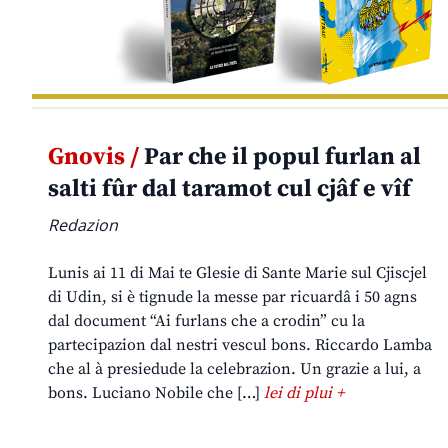
Gnovis /
Par che il popul furlan al
salti fûr dal taramot cul cjâf e vîf
Redazion
Lunis ai 11 di Mai te Glesie di Sante Marie sul Cjiscjel
di Udin, si è tignude la messe par ricuardâ i 50 agns
dal document “Ai furlans che a crodin” cu la
partecipazion dal nestri vescul bons. Riccardo Lamba
che al à presiedude la celebrazion. Un grazie a lui, a
bons. Luciano Nobile che […]
lei di plui +