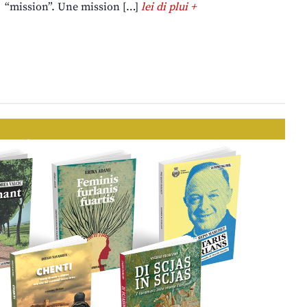
“mission”. Une mission […]
lei di plui +