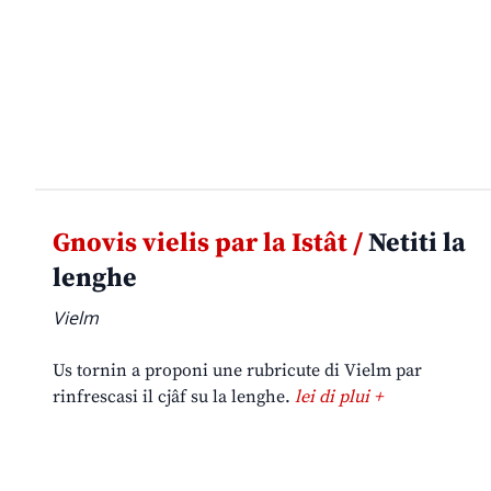
Gnovis vielis par la Istât /
Netiti la
lenghe
Vielm
Us tornin a proponi une rubricute di Vielm par
rinfrescasi il cjâf su la lenghe.
lei di plui +