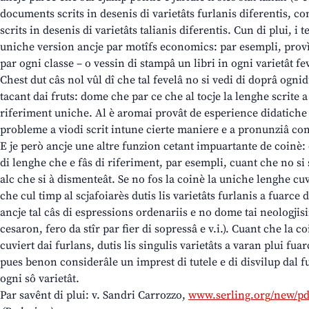
documents scrits in desenis di varietâts furlanis diferentis, 
scrits in desenis di varietâts talianis diferentis. Cun di plui, i t
uniche version ancje par motîfs economics: par esempli, provì
par ogni classe – o vessin di stampâ un libri in ogni varietât fe
Chest dut câs nol vûl dî che tal fevelâ no si vedi di doprâ ognid
tacant dai fruts: dome che par ce che al tocje la lenghe scrite 
riferiment uniche. Al è aromai provât de esperience didatiche 
probleme a viodi scrit intune cierte maniere e a pronunziâ co
E je però ancje une altre funzion cetant impuartante de coinè: 
di lenghe che e fâs di riferiment, par esempli, cuant che no si
alc che si à dismenteât. Se no fos la coinè la uniche lenghe cuvi
che cul timp al scjafoiarès dutis lis varietâts furlanis a fuarce 
ancje tal câs di espressions ordenariis e no dome tai neologjis
cesaron, fero da stîr par fier di sopressâ e v.i.). Cuant che la 
cuviert dai furlans, dutis lis singulis varietâts a varan plui fuar
pues benon considerâle un imprest di tutele e di disvilup dal f
ogni sô varietât.
Par savênt di plui: v. Sandri Carrozzo,
www.serling.org/new/pdf