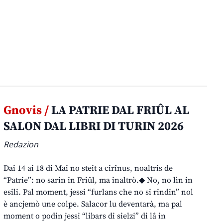
Gnovis /
LA PATRIE DAL FRIÛL AL
SALON DAL LIBRI DI TURIN 2026
Redazion
Dai 14 ai 18 di Mai no steit a cirînus, noaltris de
“Patrie”: no sarin in Friûl, ma inaltrò.◆ No, no lìn in
esili. Pal moment, jessi “furlans che no si rindin” nol
è ancjemò une colpe. Salacor lu deventarà, ma pal
moment o podin jessi “libars di sielzi” di lâ in