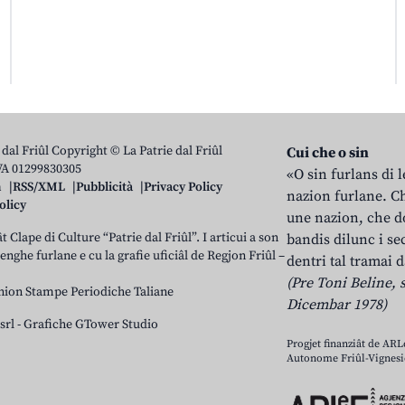
 dal Friûl Copyright © La Patrie dal Friûl
Cui che o sin
IVA 01299830305
«O sin furlans di 
n
RSS/XML
Pubblicità
Privacy Policy
nazion furlane. Ch
olicy
une nazion, che do
t Clape di Culture “Patrie dal Friûl”. I articui a son
bandis dilunc i se
 lenghe furlane e cu la grafie uficiâl de Regjon Friûl –
dentri tal tramai d
(Pre Toni Beline, s
nion Stampe Periodiche Taliane
Dicembar 1978)
srl
-
Grafiche GTower Studio
Progjet finanziât de AR
Autonome Friûl-Vignesie