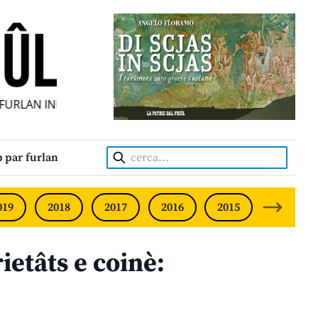
RLAN INDIPENDENT • INDEPENDENT FRIULIAN MONTHLY • 
Cerca:
 par furlan
019
2018
2017
2016
2015
2014
etâts e coinè: