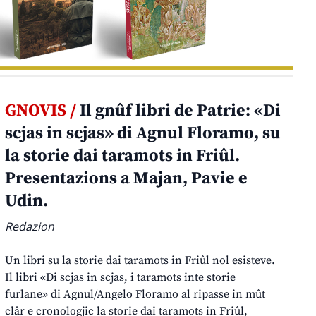
GNOVIS /
Il gnûf libri de Patrie: «Di
scjas in scjas» di Agnul Floramo, su
la storie dai taramots in Friûl.
Presentazions a Majan, Pavie e
Udin.
Redazion
Un libri su la storie dai taramots in Friûl nol esisteve.
Il libri «Di scjas in scjas, i taramots inte storie
furlane» di Agnul/Angelo Floramo al ripasse in mût
clâr e cronologjic la storie dai taramots in Friûl,