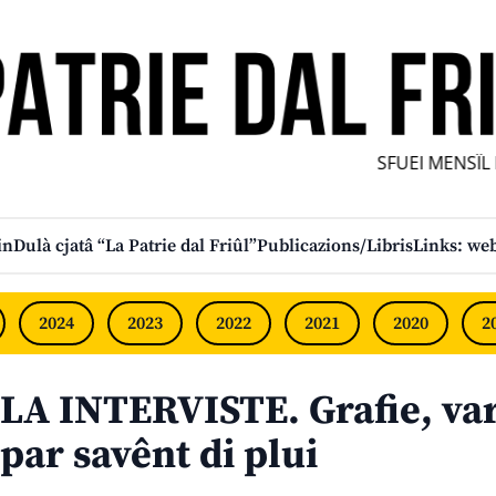
SFUEI MENSÎL FU
in
Dulà cjatâ “La Patrie dal Friûl”
Publicazions/Libris
Links: web
2024
2023
2022
2021
2020
2
LA INTERVISTE. Grafie, vari
par savênt di plui