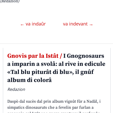
(Redazion)
← va indaûr
va indevant →
Gnovis par la Istât /
I Gnognosaurs
a imparin a svolâ: al rive in edicule
«Tal blu piturât di blu», il gnûf
album di colorâ
Redazion
Daspò dal sucès dal prin album vignût fûr a Nadâl, i
simpatics dinosauruts che a fevelin par furlan a