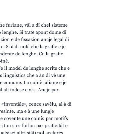
ghe furlane, vâl a dî chel sisteme
 lenghe. Si trate apont dome di
zion e de fissazion ancje legâl di
. Si à di notâ che la grafie e je
ndente de lenghe. Cu la grafie
oinè.
e il model de lenghe scrite che e
s linguistics che a àn di vê une
ghe comune. La coinè taliane e je
 alt todesc e v.i.. Ancje par
.
 «inventâle», cence savêlu, al à di
 resinte, ma e à une lungje
n e covente une coinè: par motîfs
cj tun stes furlan par praticitât e
ualsisei altri stât) nol acetarès