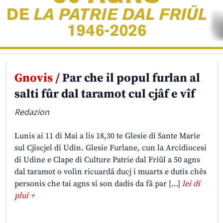
Gnovis /
Par che il popul furlan al
salti fûr dal taramot cul cjâf e vîf
Redazion
Lunis ai 11 di Mai a lis 18,30 te Glesie di Sante Marie
sul Cjiscjel di Udin. Glesie Furlane, cun la Arcidiocesi
di Udine e Clape di Culture Patrie dal Friûl a 50 agns
dal taramot o volìn ricuardâ ducj i muarts e dutis chês
personis che tai agns si son dadis da fâ par […]
lei di
plui +