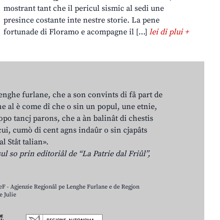
mostrant tant che il pericul sismic al sedi une
presince costante inte nestre storie. La pene
fortunade di Floramo e acompagne il […]
lei di plui +
lenghe furlane, che a son convints di fâ part de
e al è come dî che o sin un popul, une etnie,
po tancj parons, che a àn balinât di chestis
cui, cumò di cent agns indaûr o sin cjapâts
al Stât talian».
ul so prin editoriâl de “La Patrie dal Friûl”,
LeF - Agjenzie Regjonâl pe Lenghe Furlane e de Regjon
 Julie