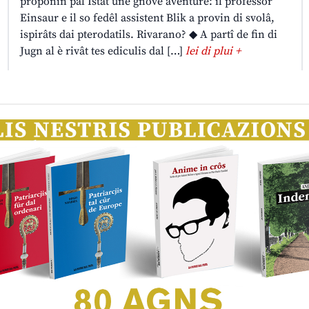
proponin pal Istât une gnove aventure: il professôr
Einsaur e il so fedêl assistent Blik a provin di svolâ,
ispirâts dai pterodatils. Rivarano? ◆ A partî de fin di
Jugn al è rivât tes ediculis dal […]
lei di plui +