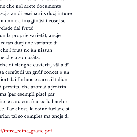
come che nol acete documents
escj a àn di jessi scrits ducj intune
n dome a imagjinâsi i coscj se –
velade dai fruts!
un la proprie varietât, ancje
a varan ducj une variante di
che i fruts no àn nissun
me che a son usâts.
chê di «lenghe cuviert», vâl a dî
 sa cemût dî un gnûf concet o un
ert dai furlans e sarès il talian
di prestits, che aromai a jentrin
ims (par esempli pisel par
coinè e sarà cun fuarce la lenghe
ce. Par chest, la coinè furlane si
urlan tal so complès ma ancje di
/intro_coine_grafie.pdf