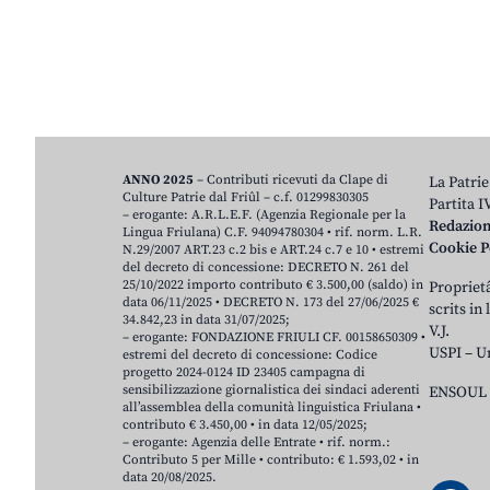
ANNO 2025
– Contributi ricevuti da Clape di
La Patrie
Culture Patrie dal Friûl – c.f. 01299830305
Partita 
– erogante: A.R.L.E.F. (Agenzia Regionale per la
Redazio
Lingua Friulana) C.F. 94094780304 • rif. norm. L.R.
Cookie P
N.29/2007 ART.23 c.2 bis e ART.24 c.7 e 10 • estremi
del decreto di concessione: DECRETO N. 261 del
25/10/2022 importo contributo € 3.500,00 (saldo) in
Proprietâ
data 06/11/2025 • DECRETO N. 173 del 27/06/2025 €
scrits in
34.842,23 in data 31/07/2025;
V.J.
– erogante: FONDAZIONE FRIULI CF. 00158650309 •
USPI – U
estremi del decreto di concessione: Codice
progetto 2024-0124 ID 23405 campagna di
sensibilizzazione giornalistica dei sindaci aderenti
ENSOUL 
all’assemblea della comunità linguistica Friulana •
contributo € 3.450,00 • in data 12/05/2025;
– erogante: Agenzia delle Entrate • rif. norm.:
Contributo 5 per Mille • contributo: € 1.593,02 • in
data 20/08/2025.