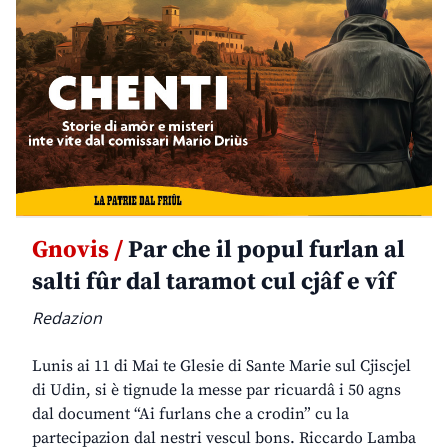
Gnovis /
Par che il popul furlan al
salti fûr dal taramot cul cjâf e vîf
Redazion
Lunis ai 11 di Mai te Glesie di Sante Marie sul Cjiscjel
di Udin, si è tignude la messe par ricuardâ i 50 agns
dal document “Ai furlans che a crodin” cu la
partecipazion dal nestri vescul bons. Riccardo Lamba