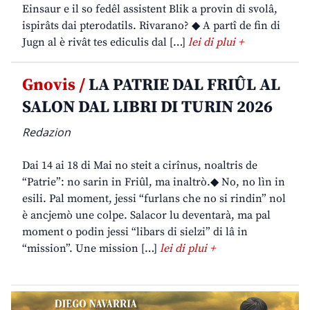
Einsaur e il so fedêl assistent Blik a provin di svolâ,
ispirâts dai pterodatils. Rivarano? ◆ A partî de fin di
Jugn al è rivât tes ediculis dal […]
lei di plui +
Gnovis /
LA PATRIE DAL FRIÛL AL
SALON DAL LIBRI DI TURIN 2026
Redazion
Dai 14 ai 18 di Mai no steit a cirînus, noaltris de
“Patrie”: no sarin in Friûl, ma inaltrò.◆ No, no lìn in
esili. Pal moment, jessi “furlans che no si rindin” nol
è ancjemò une colpe. Salacor lu deventarà, ma pal
moment o podin jessi “libars di sielzi” di lâ in
“mission”. Une mission […]
lei di plui +