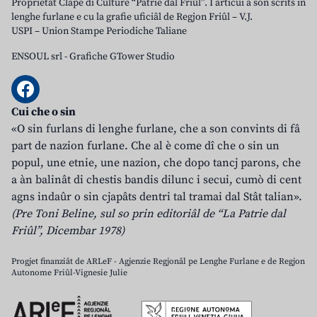
Proprietât Clape di Culture “Patrie dal Friûl”. I articui a son scrits in
lenghe furlane e cu la grafie uficiâl de Regjon Friûl – V.J.
USPI – Union Stampe Periodiche Taliane
ENSOUL srl
-
Grafiche GTower Studio
Cui che o sin
«O sin furlans di lenghe furlane, che a son convints di fâ
part de nazion furlane. Che al è come dî che o sin un
popul, une etnie, une nazion, che dopo tancj parons, che
a àn balinât di chestis bandis dilunc i secui, cumò di cent
agns indaûr o sin cjapâts dentri tal tramai dal Stât talian».
(Pre Toni Beline, sul so prin editoriâl de “La Patrie dal
Friûl”, Dicembar 1978)
Progjet finanziât de ARLeF - Agjenzie Regjonâl pe Lenghe Furlane e de Regjon
Autonome Friûl-Vignesie Julie