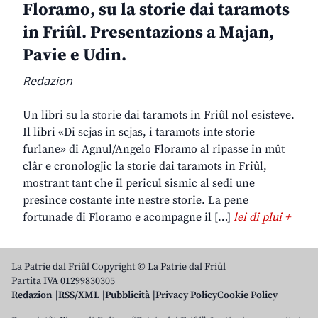
Floramo, su la storie dai taramots
in Friûl. Presentazions a Majan,
Pavie e Udin.
Redazion
Un libri su la storie dai taramots in Friûl nol esisteve.
Il libri «Di scjas in scjas, i taramots inte storie
furlane» di Agnul/Angelo Floramo al ripasse in mût
clâr e cronologjic la storie dai taramots in Friûl,
mostrant tant che il pericul sismic al sedi une
presince costante inte nestre storie. La pene
fortunade di Floramo e acompagne il […]
lei di plui +
La Patrie dal Friûl Copyright © La Patrie dal Friûl
Partita IVA 01299830305
Redazion
RSS/XML
Pubblicità
Privacy Policy
Cookie Policy