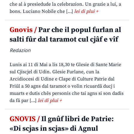
che al à presiedude la celebrazion. Un grazie a lui, a
bons. Luciano Nobile che […]
lei di plui +
Gnovis /
Par che il popul furlan al
salti fûr dal taramot cul cjâf e vîf
Redazion
Lunis ai 11 di Mai a lis 18,30 te Glesie di Sante Marie
sul Cjiscjel di Udin. Glesie Furlane, cun la
Arcidiocesi di Udine e Clape di Culture Patrie dal
Friûl a 50 agns dal taramot o volìn ricuardâ ducj i
muarts e dutis chês personis che tai agns si son dadis
da fâ par […]
lei di plui +
GNOVIS /
Il gnûf libri de Patrie:
«Di scjas in scjas» di Agnul