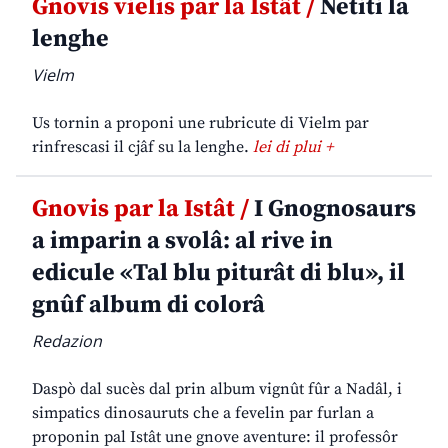
Gnovis vielis par la Istât /
Netiti la
lenghe
Vielm
Us tornin a proponi une rubricute di Vielm par
rinfrescasi il cjâf su la lenghe.
lei di plui +
Gnovis par la Istât /
I Gnognosaurs
a imparin a svolâ: al rive in
edicule «Tal blu piturât di blu», il
gnûf album di colorâ
Redazion
Daspò dal sucès dal prin album vignût fûr a Nadâl, i
simpatics dinosauruts che a fevelin par furlan a
proponin pal Istât une gnove aventure: il professôr