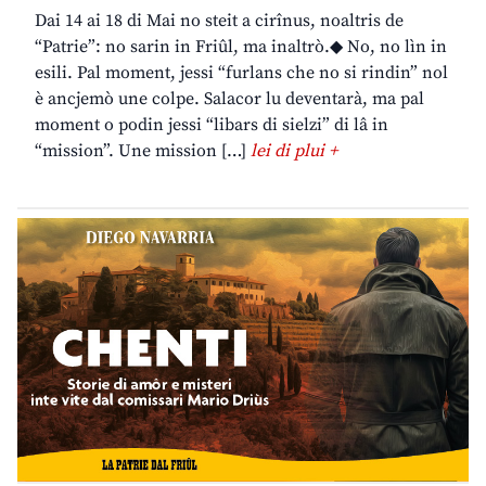
Dai 14 ai 18 di Mai no steit a cirînus, noaltris de
“Patrie”: no sarin in Friûl, ma inaltrò.◆ No, no lìn in
esili. Pal moment, jessi “furlans che no si rindin” nol
è ancjemò une colpe. Salacor lu deventarà, ma pal
moment o podin jessi “libars di sielzi” di lâ in
“mission”. Une mission […]
lei di plui +