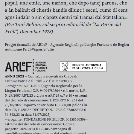
popul, une etnie, une nazion, che dopo tancj parons, che
a àn balinât di chestis bandis dilunc i secui, cumò di cent
agns indaûr o sin cjapâts dentri tal tramai dal Stât talian».
(Pre Toni Beline, sul so prin editoriâl de “La Patrie dal
Friûl”, Dicembar 1978)
Progjet finanziât de ARLeF - Agjenzie Regjonâl pe Lenghe Furlane e de Regjon
Autonome Friûl-Vignesie Julie
ANNO 2025
– Contributi ricevuti da Clape di
Culture Patrie dal Friûl – c.f. 01299830305
– erogante: A.R.L.E.F. (Agenzia Regionale per la
Lingua Friulana) C.F. 94094780304 • rif. norm. L.R.
N.29/2007 ART.23 c.2 bis e ART.24 c.7 e 10 • estremi
del decreto di concessione: DECRETO N. 261 del
25/10/2022 importo contributo € 3.500,00 (saldo) in
data 06/11/2025 • DECRETO N. 173 del 27/06/2025 €
34.842,23 in data 31/07/2025;
– erogante: FONDAZIONE FRIULI CF. 00158650309 •
estremi del decreto di concessione: Codice
progetto 2024-0124 ID 23405 campagna di
sensibilizzazione giornalistica dei sindaci aderenti