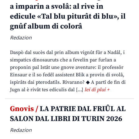
a imparin a svolâ: al rive in
edicule «Tal blu piturât di blu», il
gnûf album di colorâ
Redazion
Daspò dal sucès dal prin album vignût fûr a Nadâl, i
simpatics dinosauruts che a fevelin par furlan a
proponin pal Istât une gnove aventure: il professôr
Einsaur e il so fedêl assistent Blik a provin di svolâ,
ispirâts dai pterodatils. Rivarano? ◆ A partî de fin di
Jugn al è rivât tes ediculis dal […]
lei di plui +
Gnovis /
LA PATRIE DAL FRIÛL AL
SALON DAL LIBRI DI TURIN 2026
Redazion