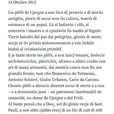
14 Ottobre 2015
Lis plêfs de Cjargne a son lûcs di preieris e di storiis
antighis, pleris di secui sore lis culinis, teatris di
esistence di un popul. Là si batiavin i vîfs, si
soteravin i muarts e si cjantavin lis laudis al Signôr.
Tieris batudis dai pas dai pelegrins, glesiis di mont,
ancje se lis primis testemoneancis a van indaûr
bielzà al cristianisim primitîf.
E je tante storie tes plêfs, a son tancj tesaurs, bielecis
architetonichis, pitorichis, afrescs e altârs creâts cun
art di mans artesanis, dai mestris cence non fin aes
grandis firmis, tant che Domenico da Tolmezzo,
Antonio Schiavi, Giulio Urbanis, Carlo da Carona.
Chestis plêfs a abracin disesiet secui di storie e a son
– o a dovaressin jessi – un patrimoni inestimabil de
umanitât, no dome de Cjargne e dal Friûl.
Al baste pensâ che a Dieç, sot de glesie vecje di Sant
Pauli, a son stâts cjatâts rescj di un lûc di cult di etât