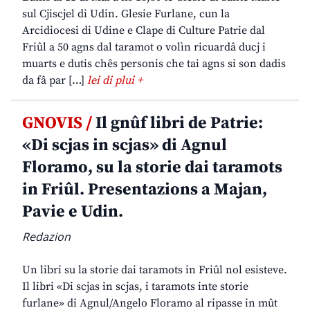
sul Cjiscjel di Udin. Glesie Furlane, cun la
Arcidiocesi di Udine e Clape di Culture Patrie dal
Friûl a 50 agns dal taramot o volìn ricuardâ ducj i
muarts e dutis chês personis che tai agns si son dadis
da fâ par […]
lei di plui +
GNOVIS /
Il gnûf libri de Patrie:
«Di scjas in scjas» di Agnul
Floramo, su la storie dai taramots
in Friûl. Presentazions a Majan,
Pavie e Udin.
Redazion
Un libri su la storie dai taramots in Friûl nol esisteve.
Il libri «Di scjas in scjas, i taramots inte storie
furlane» di Agnul/Angelo Floramo al ripasse in mût