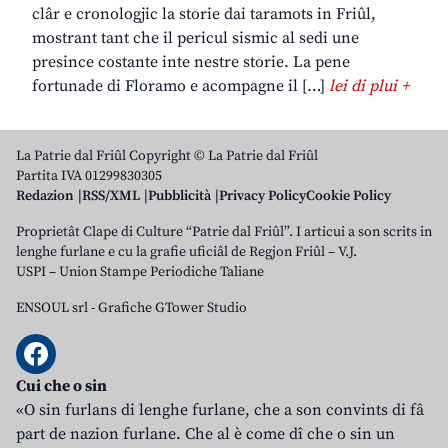
clâr e cronologjic la storie dai taramots in Friûl,
mostrant tant che il pericul sismic al sedi une
presince costante inte nestre storie. La pene
fortunade di Floramo e acompagne il […]
lei di plui +
La Patrie dal Friûl Copyright © La Patrie dal Friûl
Partita IVA 01299830305
Redazion
RSS/XML
Pubblicità
Privacy Policy
Cookie Policy
Proprietât Clape di Culture “Patrie dal Friûl”. I articui a son scrits in
lenghe furlane e cu la grafie uficiâl de Regjon Friûl – V.J.
USPI – Union Stampe Periodiche Taliane
ENSOUL srl
-
Grafiche GTower Studio
Cui che o sin
«O sin furlans di lenghe furlane, che a son convints di fâ
part de nazion furlane. Che al è come dî che o sin un