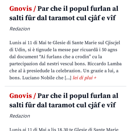
Gnovis /
Par che il popul furlan al
salti fûr dal taramot cul cjâf e vîf
Redazion
Lunis ai 11 di Mai te Glesie di Sante Marie sul Cjiscjel
di Udin, si è tignude la messe par ricuardâ i 50 agns
dal document “Ai furlans che a crodin” cu la
partecipazion dal nestri vescul bons. Riccardo Lamba
che al à presiedude la celebrazion. Un grazie a lui, a
bons. Luciano Nobile che […]
lei di plui +
Gnovis /
Par che il popul furlan al
salti fûr dal taramot cul cjâf e vîf
Redazion
Lunis ai 11 di Mai a lis 18,30 te Glesie di Sante Marie