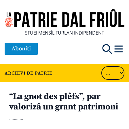
SFUEI MENSÎL FURLAN INDIPENDENT
Aboniti
ARCHIVI DE PATRIE
“La gnot des plêfs”, par
valorizâ un grant patrimoni
............