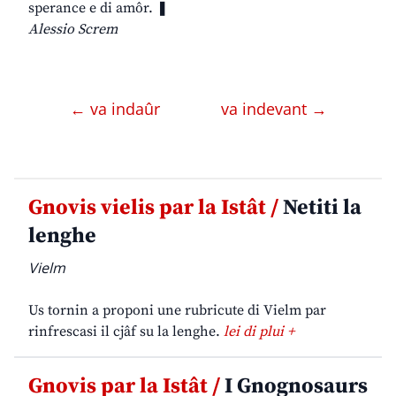
sperance e di amôr. ❚
Alessio Screm
← va indaûr
va indevant →
Gnovis vielis par la Istât /
Netiti la
lenghe
Vielm
Us tornin a proponi une rubricute di Vielm par
rinfrescasi il cjâf su la lenghe.
lei di plui +
Gnovis par la Istât /
I Gnognosaurs