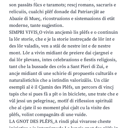
son passâts fûcs e taramots; rescj romans, sacraris e
relicuiis, cualchi plêf donade dal Patriarcjât ae
Abazie di Mueç, ricostruzions e sistemazions di etât
moderne, tante sugjestion.
SIMPRI VIVIS_O vivìn ancjemò lis plêfs e o continuìn
la lôr storie, che e je la storie instreçade de lôr int e
des lôr valadis, ven a stâi de nestre int e de nestre
mont. Lôr a vivin midiant de preiere dai cjargnei e
dai lôr plevans, intes celebrazions e fiestis religjosis,
tant che la bussade des crôs a Sant Pieri di Zui, e
ancje midiant di une schirie di propuestis culturâls e
naturalistichis che a intindin valorizâlis. Un clâr
esempli al è il Cjamin des Plêfs, un percors di vincj
tapis che si pues fâ a pît o in biciclete, une trate che e
vûl jessi un pelegrinaç, motîf di riflession spirituâl
che al cjate il so moment plui cjalt cu la visite des
plêfs, volint compagnâts di une vuide.
LA GNOT DES PLÊFS_A rindi plui vivarose cheste