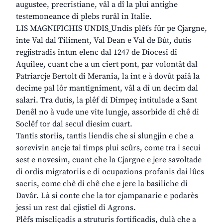
augustee, precristiane, vâl a dî la plui antighe
testemoneance di plebs rurâl in Italie.
LIS MAGNIFICHIS UNDIS_Undis plêfs fûr pe Cjargne,
inte Val dal Tiliment, Val Dean e Val de Bût, dutis
regjistradis intun elenc dal 1247 de Diocesi di
Aquilee, cuant che a un ciert pont, par volontât dal
Patriarcje Bertolt di Merania, la int e à dovût paiâ la
decime pal lôr mantigniment, vâl a dî un decim dal
salari. Tra dutis, la plêf di Dimpeç intitulade a Sant
Denêl no à vude une vite lungje, assorbide di chê di
Soclêf tor dal secul diesim cuart.
Tantis storiis, tantis liendis che si slungjin e che a
sorevivin ancje tai timps plui scûrs, come tra i secui
sest e novesim, cuant che la Cjargne e jere savoltade
di ordis migratoriis e di ocupazions profanis dai lûcs
sacris, come chê di chê che e jere la basiliche di
Davâr. Là si conte che la tor cjampanarie e podarès
jessi un rest dal cjistiel di Agrons.
Plêfs miscliçadis a struturis fortificadis, dulà che a