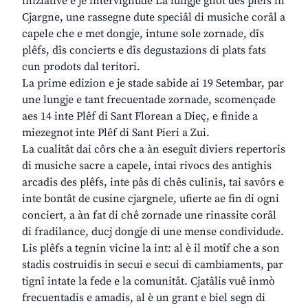
iniziative e je intervignude La lungje gnot des plêfs in
Cjargne, une rassegne dute speciâl di musiche corâl a
capele che e met dongje, intune sole zornade, dîs
plêfs, dîs concierts e dîs degustazions di plats fats
cun prodots dal teritori.
La prime edizion e je stade sabide ai 19 Setembar, par
une lungje e tant frecuentade zornade, scomençade
aes 14 inte Plêf di Sant Florean a Dieç, e finide a
miezegnot inte Plêf di Sant Pieri a Zui.
La cualitât dai côrs che a àn eseguît diviers repertoris
di musiche sacre a capele, intai rivocs des antighis
arcadis des plêfs, inte pâs di chês culinis, tai savôrs e
inte bontât de cusine cjargnele, ufierte ae fin di ogni
conciert, a àn fat di chê zornade une rinassite corâl
di fradilance, ducj dongje di une mense condividude.
Lis plêfs a tegnin vicine la int: al è il motîf che a son
stadis costruidis in secui e secui di cambiaments, par
tignî intate la fede e la comunitât. Cjatâlis vuê inmò
frecuentadis e amadis, al è un grant e biel segn di