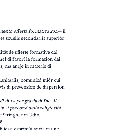
ento offerta formativa 2017
– il
aes scuelis secondariis superiôr
litât de ufierte formative dai
 chel di favorî la formazion dai
is, ma ancje in materie di
omunitariis, comunicâ miôr cui
ivis di prevenzion de dispersion
di diu – per grazia di Dio. Il
a ai percorsi della religiosità
lt Stringher di Udin.
8.
di jessi esprimût ancje di une