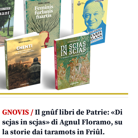
GNOVIS /
Il gnûf libri de Patrie: «Di
scjas in scjas» di Agnul Floramo, su
la storie dai taramots in Friûl.