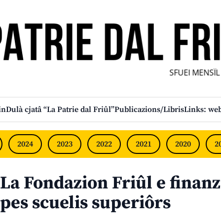
SFUEI MENSÎL F
in
Dulà cjatâ “La Patrie dal Friûl”
Publicazions/Libris
Links: web
2024
2023
2022
2021
2020
2
La Fondazion Friûl e finanz
pes scuelis superiôrs