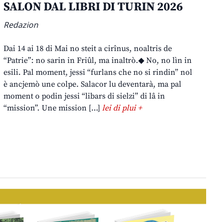
SALON DAL LIBRI DI TURIN 2026
Redazion
Dai 14 ai 18 di Mai no steit a cirînus, noaltris de
“Patrie”: no sarin in Friûl, ma inaltrò.◆ No, no lìn in
esili. Pal moment, jessi “furlans che no si rindin” nol
è ancjemò une colpe. Salacor lu deventarà, ma pal
moment o podin jessi “libars di sielzi” di lâ in
“mission”. Une mission […]
lei di plui +