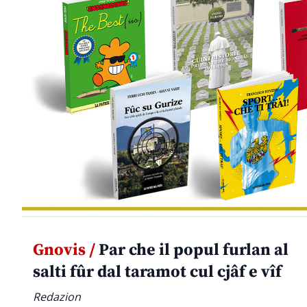
Gnovis /
Par che il popul furlan al
salti fûr dal taramot cul cjâf e vîf
Redazion