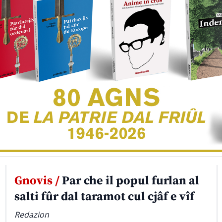
Gnovis /
Par che il popul furlan al
salti fûr dal taramot cul cjâf e vîf
Redazion