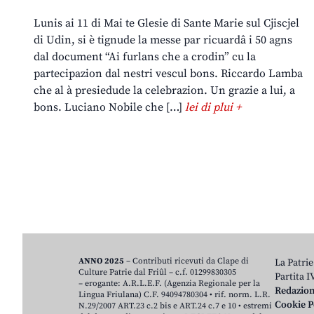
Lunis ai 11 di Mai te Glesie di Sante Marie sul Cjiscjel
di Udin, si è tignude la messe par ricuardâ i 50 agns
dal document “Ai furlans che a crodin” cu la
partecipazion dal nestri vescul bons. Riccardo Lamba
che al à presiedude la celebrazion. Un grazie a lui, a
bons. Luciano Nobile che […]
lei di plui +
ANNO 2025
– Contributi ricevuti da Clape di
La Patrie
Culture Patrie dal Friûl – c.f. 01299830305
Partita 
– erogante: A.R.L.E.F. (Agenzia Regionale per la
Redazio
Lingua Friulana) C.F. 94094780304 • rif. norm. L.R.
Cookie P
N.29/2007 ART.23 c.2 bis e ART.24 c.7 e 10 • estremi