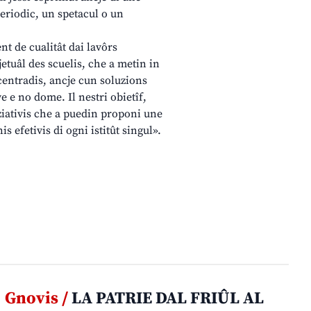
periodic, un spetacul o un
nt de cualitât dai lavôrs
jetuâl des scuelis, che a metin in
ncentradis, ancje cun soluzions
e e no dome. Il nestri obietîf,
niziativis che a puedin proponi une
 efetivis di ogni istitût singul».
Gnovis /
LA PATRIE DAL FRIÛL AL