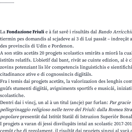
............
La
Fondazione Friuli
e à fat savê i risultâts dal
Bando Arricchim
tiermin pes domandis al scjadeve ai 3 di Lui passât – indreçât 
des provinciis di Udin e Pordenon.
A son stâts acetâts 20 progjets scolastics smirâts a miorâ la cua
istitûts relatîfs. L’obietîf dal bant, rivât ae cuinte edizion, al è
zovins potenziant lis lôr competencis linguistichis e sientifich
citadinance ative e di cognossincis digjitâls.
Fra i temis dai progjets acetâts, la valorizazion des lenghis c
gnûfs stumenti digjitâi, avigniments sportîfs e musicâi, iniziat
scolastiche.
Dentri dai i vincj, un al à un titul (ancje) par furlan:
Par gracie 
pellegrinaggio religioso nelle terre del Friuli: dalla Romea Strat
popolare
presentât dal Istitût Statâl di Istruzion Superiôr Bona
I progjets a varan di jessi disvilupâts intal an scolastic 2017-201
cemût che di regolament, il risultât dai progjets singui al varà 