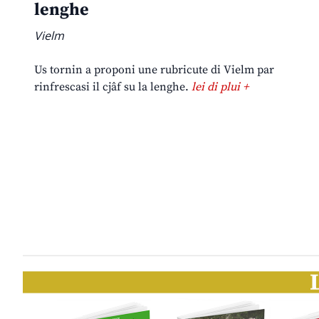
lenghe
Vielm
Us tornin a proponi une rubricute di Vielm par
rinfrescasi il cjâf su la lenghe.
lei di plui +