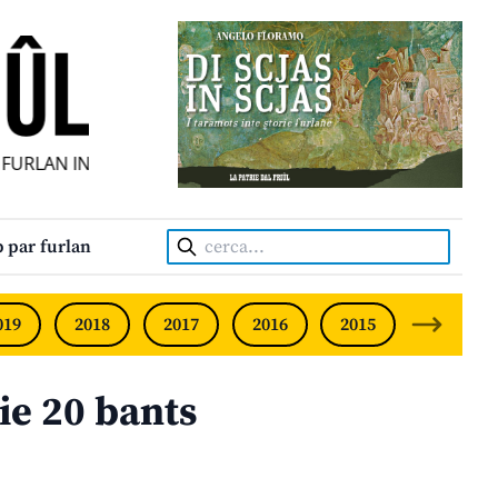
URLAN INDIPENDENT • INDEPENDENT FRIULIAN MONTHLY • 
Cerca:
 par furlan
019
2018
2017
2016
2015
2014
ie 20 bants