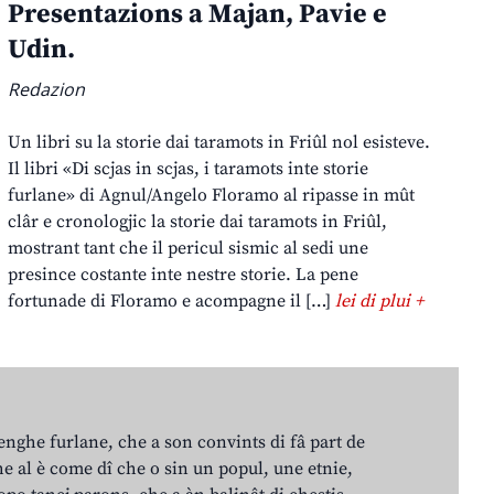
Presentazions a Majan, Pavie e
Udin.
Redazion
Un libri su la storie dai taramots in Friûl nol esisteve.
Il libri «Di scjas in scjas, i taramots inte storie
furlane» di Agnul/Angelo Floramo al ripasse in mût
clâr e cronologjic la storie dai taramots in Friûl,
mostrant tant che il pericul sismic al sedi une
presince costante inte nestre storie. La pene
fortunade di Floramo e acompagne il […]
lei di plui +
lenghe furlane, che a son convints di fâ part de
e al è come dî che o sin un popul, une etnie,