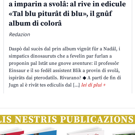
a imparin a svolâ: al rive in edicule
«Tal blu piturât di blu», il gnûf
album di colorâ
Redazion
Daspò dal sucès dal prin album vignût fûr a Nadâl, i
simpatics dinosauruts che a fevelin par furlan a
proponin pal Istât une gnove aventure: il professôr
Einsaur e il so fedêl assistent Blik a provin di svolâ,
ispirâts dai pterodatils. Rivarano? ◆ A partî de fin di
Jugn al è rivât tes ediculis dal […]
lei di plui +