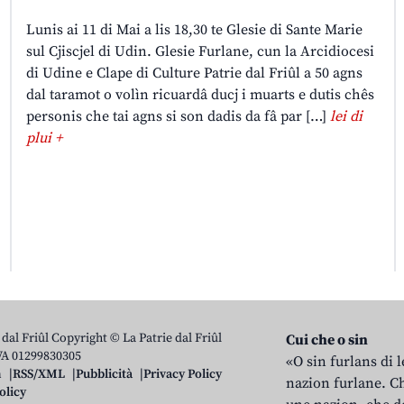
Lunis ai 11 di Mai a lis 18,30 te Glesie di Sante Marie
sul Cjiscjel di Udin. Glesie Furlane, cun la Arcidiocesi
di Udine e Clape di Culture Patrie dal Friûl a 50 agns
dal taramot o volìn ricuardâ ducj i muarts e dutis chês
personis che tai agns si son dadis da fâ par […]
lei di
plui +
 dal Friûl Copyright © La Patrie dal Friûl
Cui che o sin
IVA 01299830305
«O sin furlans di 
n
RSS/XML
Pubblicità
Privacy Policy
nazion furlane. Ch
olicy