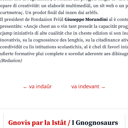
opare di creativitât: un elaborât multimediâl, un sît web o un 
curtmetraç. Un prodot finâl dal inzen dai arlêfs.
Il president de Fondazion Friûl
Giuseppe Morandini
al è conte
presentâts: «Ancje chest an o vin tant preseât la capacitât prog
cjamp iniziativis di alte cualitât che in cheste edizion si son i
inovativis, su la cognossince des lenghis, su la citadinance ativ
condividût cu lis istituzions scolastichis, al è chel di favorî i
ufierte formative plui complete e soredut aderente aes dibisugnis
(Redazion)
← va indaûr
va indevant →
Gnovis par la Istât /
I Gnognosaurs