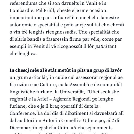
referendums che si son davuelts in Venit e in
Lombardie. Pal Friûl, cheste e je une ocasion
impuartantone par rinfuarcî il concet che la nestre
autonomie e specialitât e poie ancje sul fat che chenti
o vin trê lenghis ricognossudis. Une specialitât che
di altris bandis a fasaressin firme par vêle, come par
esempli in Venit di vê ricognossût il lôr
patuà
tant
che lenghe».
In chescj mês al è stât metût in pîts un grup di lavôr
un grum articolât, in cubie cul assessorât regjonâl ae
Istruzion e ae Culture, cu la Assemblee de comunitât
linguistiche furlane, la Universitât, l’Ufici scolastic
regjonâl e la Arlef – Agjenzie Regjonâl pe lenghe
furlane, che e je il braç operatîf di dute la
Conference. La doi dîs di dibatiment si davuelzarà alì
dal auditorium Antonio Comelli a Udin e po, ai 2 di
Dicembar, in cjistiel a Udin. «A chescj moments