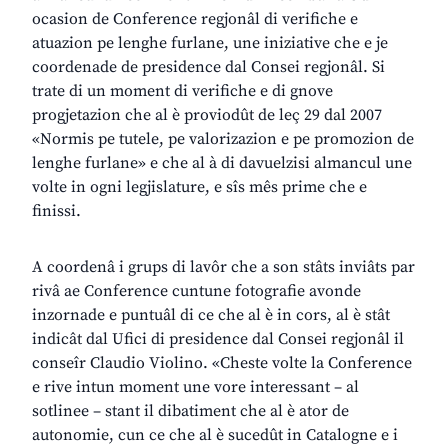
ocasion de Conference regjonâl di verifiche e
atuazion pe lenghe furlane, une iniziative che e je
coordenade de presidence dal Consei regjonâl. Si
trate di un moment di verifiche e di gnove
progjetazion che al è proviodût de leç 29 dal 2007
«Normis pe tutele, pe valorizazion e pe promozion de
lenghe furlane» e che al à di davuelzisi almancul une
volte in ogni legjislature, e sîs mês prime che e
finissi.
A coordenâ i grups di lavôr che a son stâts inviâts par
rivâ ae Conference cuntune fotografie avonde
inzornade e puntuâl di ce che al è in cors, al è stât
indicât dal Ufici di presidence dal Consei regjonâl il
conseîr Claudio Violino. «Cheste volte la Conference
e rive intun moment une vore interessant – al
sotlinee – stant il dibatiment che al è ator de
autonomie, cun ce che al è sucedût in Catalogne e i