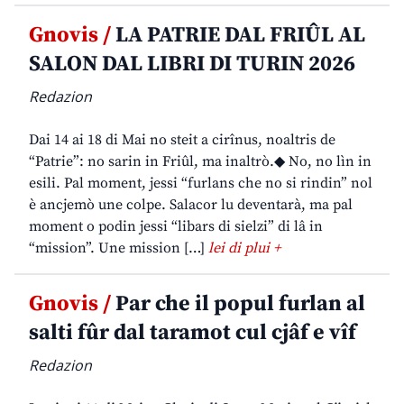
Gnovis /
LA PATRIE DAL FRIÛL AL
SALON DAL LIBRI DI TURIN 2026
Redazion
Dai 14 ai 18 di Mai no steit a cirînus, noaltris de
“Patrie”: no sarin in Friûl, ma inaltrò.◆ No, no lìn in
esili. Pal moment, jessi “furlans che no si rindin” nol
è ancjemò une colpe. Salacor lu deventarà, ma pal
moment o podin jessi “libars di sielzi” di lâ in
“mission”. Une mission […]
lei di plui +
Gnovis /
Par che il popul furlan al
salti fûr dal taramot cul cjâf e vîf
Redazion