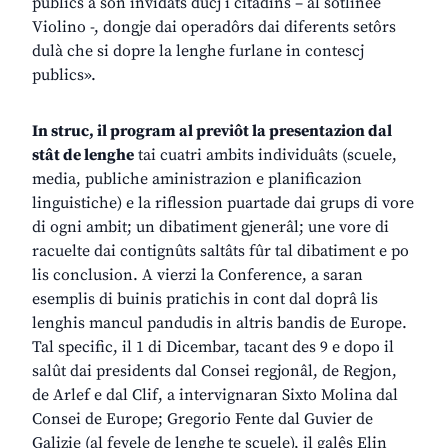
publics a son invidâts ducj i citadins – al sotlinee
Violino -, dongje dai operadôrs dai diferents setôrs
dulà che si dopre la lenghe furlane in contescj
publics».
In struc, il program al previôt la presentazion dal
stât de lenghe
tai cuatri ambits individuâts (scuele,
media, publiche aministrazion e planificazion
linguistiche) e la riflession puartade dai grups di vore
di ogni ambit; un dibatiment gjenerâl; une vore di
racuelte dai contignûts saltâts fûr tal dibatiment e po
lis conclusion. A vierzi la Conference, a saran
esemplis di buinis pratichis in cont dal doprâ lis
lenghis mancul pandudis in altris bandis de Europe.
Tal specific, il 1 di Dicembar, tacant des 9 e dopo il
salût dai presidents dal Consei regjonâl, de Regjon,
de Arlef e dal Clif, a intervignaran Sixto Molina dal
Consei de Europe; Gregorio Fente dal Guvier de
Galizie (al fevele de lenghe te scuele), il galês Elin