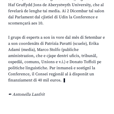
Haf Gruffydd Jons de Aberystwyth University, che al
fevelarà de lenghe tai media. Ai 2 Dicembar tal salon
dal Parlament dal cjistiel di Udin la Conference e
scomençarà aes 10.
I grups di esperts a son in vore dal mês di Setembar e
a son coordenâts di Patrizia Pavatti (scuele), Erika
Adami (media), Marco Stolfo (publiche
aministrazion, che e cjape dentri uficis, tribunâl,
ospedâi, comuns, Unions e v.i.) e Donato Toffoli pe
politiche linguistiche. Par inmaneâ e sostignî la
Conference, il Consei regjonâl al à disponût un
finanziament di 40 mil euros. ❚
✒ Antonella Lanfrit