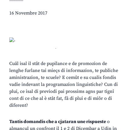
16 Novembre 2017
.
Cuâl isal il stât de pupilance e de promozion de
lenghe furlane tai mieçs di informazion, te publiche
aministrazion, te scuele? E cemût e su cualis fondis
vadie indevant la programazion linguistiche? Cun di
plui, ce isal di previodi pai prossims agns par tignî
cont di ce che al è stât fat, fâ di plui e di miôr o di
diferent?
Tantis domandis che a cjataran une rispueste
o
almancul un confront il 1 e 2 di Dicembar a Udin in