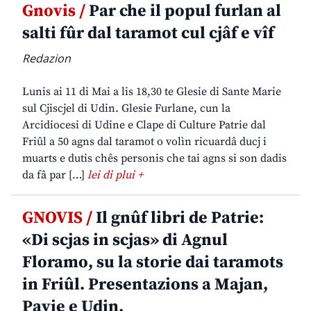
Gnovis /
Par che il popul furlan al
salti fûr dal taramot cul cjâf e vîf
Redazion
Lunis ai 11 di Mai a lis 18,30 te Glesie di Sante Marie
sul Cjiscjel di Udin. Glesie Furlane, cun la
Arcidiocesi di Udine e Clape di Culture Patrie dal
Friûl a 50 agns dal taramot o volìn ricuardâ ducj i
muarts e dutis chês personis che tai agns si son dadis
da fâ par […]
lei di plui +
GNOVIS /
Il gnûf libri de Patrie:
«Di scjas in scjas» di Agnul
Floramo, su la storie dai taramots
in Friûl. Presentazions a Majan,
Pavie e Udin.