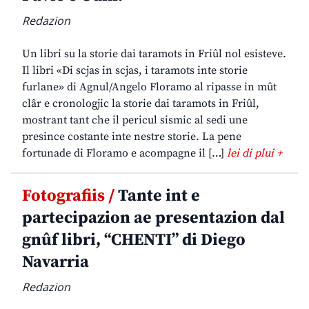
Redazion
Un libri su la storie dai taramots in Friûl nol esisteve.
Il libri «Di scjas in scjas, i taramots inte storie
furlane» di Agnul/Angelo Floramo al ripasse in mût
clâr e cronologjic la storie dai taramots in Friûl,
mostrant tant che il pericul sismic al sedi une
presince costante inte nestre storie. La pene
fortunade di Floramo e acompagne il […]
lei di plui +
Fotografiis /
Tante int e
partecipazion ae presentazion dal
gnûf libri, “CHENTI” di Diego
Navarria
Redazion