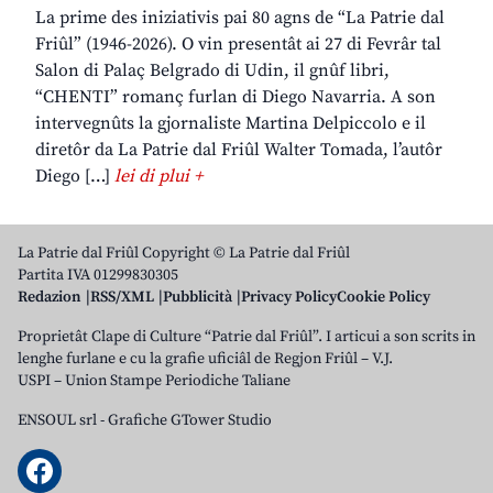
La prime des iniziativis pai 80 agns de “La Patrie dal
Friûl” (1946-2026). O vin presentât ai 27 di Fevrâr tal
Salon di Palaç Belgrado di Udin, il gnûf libri,
“CHENTI” romanç furlan di Diego Navarria. A son
intervegnûts la gjornaliste Martina Delpiccolo e il
diretôr da La Patrie dal Friûl Walter Tomada, l’autôr
Diego […]
lei di plui +
La Patrie dal Friûl Copyright © La Patrie dal Friûl
Partita IVA 01299830305
Redazion
RSS/XML
Pubblicità
Privacy Policy
Cookie Policy
Proprietât Clape di Culture “Patrie dal Friûl”. I articui a son scrits in
lenghe furlane e cu la grafie uficiâl de Regjon Friûl – V.J.
USPI – Union Stampe Periodiche Taliane
ENSOUL srl
-
Grafiche GTower Studio