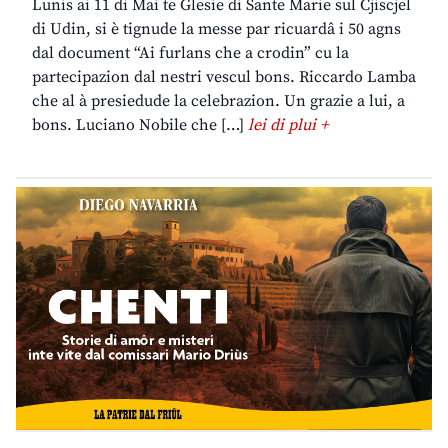
Lunis ai 11 di Mai te Glesie di Sante Marie sul Cjiscjel
di Udin, si è tignude la messe par ricuardâ i 50 agns
dal document “Ai furlans che a crodin” cu la
partecipazion dal nestri vescul bons. Riccardo Lamba
che al à presiedude la celebrazion. Un grazie a lui, a
bons. Luciano Nobile che […]
lei di plui +