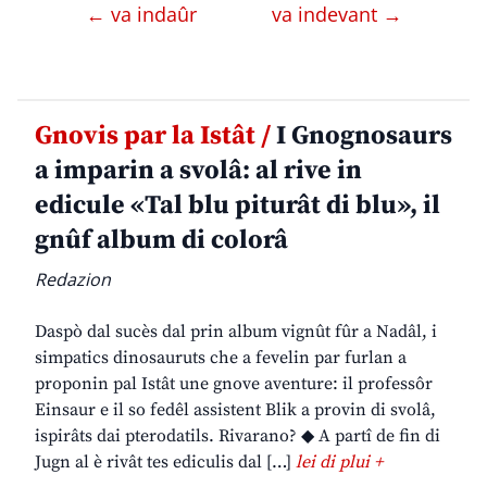
← va indaûr
va indevant →
Gnovis par la Istât /
I Gnognosaurs
a imparin a svolâ: al rive in
edicule «Tal blu piturât di blu», il
gnûf album di colorâ
Redazion
Daspò dal sucès dal prin album vignût fûr a Nadâl, i
simpatics dinosauruts che a fevelin par furlan a
proponin pal Istât une gnove aventure: il professôr
Einsaur e il so fedêl assistent Blik a provin di svolâ,
ispirâts dai pterodatils. Rivarano? ◆ A partî de fin di
Jugn al è rivât tes ediculis dal […]
lei di plui +