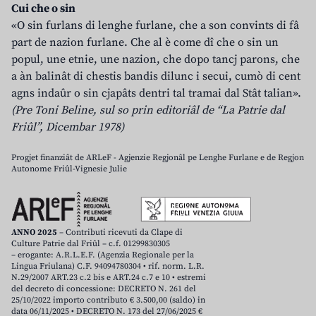
Cui che o sin
«O sin furlans di lenghe furlane, che a son convints di fâ
part de nazion furlane. Che al è come dî che o sin un
popul, une etnie, une nazion, che dopo tancj parons, che
a àn balinât di chestis bandis dilunc i secui, cumò di cent
agns indaûr o sin cjapâts dentri tal tramai dal Stât talian».
(Pre Toni Beline, sul so prin editoriâl de “La Patrie dal
Friûl”, Dicembar 1978)
Progjet finanziât de ARLeF - Agjenzie Regjonâl pe Lenghe Furlane e de Regjon
Autonome Friûl-Vignesie Julie
ANNO 2025
– Contributi ricevuti da Clape di
Culture Patrie dal Friûl – c.f. 01299830305
– erogante: A.R.L.E.F. (Agenzia Regionale per la
Lingua Friulana) C.F. 94094780304 • rif. norm. L.R.
N.29/2007 ART.23 c.2 bis e ART.24 c.7 e 10 • estremi
del decreto di concessione: DECRETO N. 261 del
25/10/2022 importo contributo € 3.500,00 (saldo) in
data 06/11/2025 • DECRETO N. 173 del 27/06/2025 €