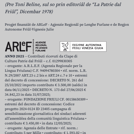
(Pre Toni Beline, sul so prin editoriâl de “La Patrie dal
Friûl”, Dicembar 1978)
Progjet finanziât de ARLeF - Agjenzie Regjonâl pe Lenghe Furlane e de Regjon
Autonome Friûl-Vignesie Julie
ANNO 2025
– Contributi ricevuti da Clape di
Culture Patrie dal Friûl – c.f. 01299830305
– erogante: A.R.L.E.F. (Agenzia Regionale per la
Lingua Friulana) C.F. 94094780304 • rif. norm. L.R.
N.29/2007 ART.23 c.2 bis e ART.24 c.7 e 10 • estremi
del decreto di concessione: DECRETO N. 261 del
25/10/2022 importo contributo € 3.500,00 (saldo) in
data 06/11/2025 • DECRETO N. 173 del 27/06/2025 €
34.842,23 in data 31/07/2025;
– erogante: FONDAZIONE FRIULI CF. 00158650309 •
estremi del decreto di concessione: Codice
progetto 2024-0124 ID 23405 campagna di
sensibilizzazione giornalistica dei sindaci aderenti
all’assemblea della comunità linguistica Friulana •
contributo € 3.450,00 • in data 12/05/2025;
– erogante: Agenzia delle Entrate • rif. norm.:
Contributo 5 per Mille • contributo: € 1.593,02 • in