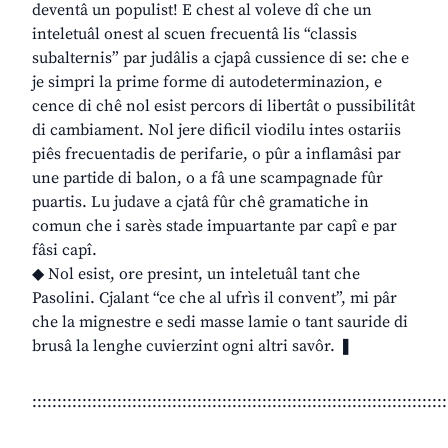
deventâ un populist! E chest al voleve dî che un
inteletuâl onest al scuen frecuentâ lis “classis
subalternis” par judâlis a cjapâ cussience di se: che e
je simpri la prime forme di autodeterminazion, e
cence di chê nol esist percors di libertât o pussibilitât
di cambiament. Nol jere dificil viodilu intes ostariis
piês frecuentadis de perifarie, o pûr a inflamâsi par
une partide di balon, o a fâ une scampagnade fûr
puartis. Lu judave a cjatâ fûr chê gramatiche in
comun che i sarès stade impuartante par capî e par
fâsi capî.
◆ Nol esist, ore presint, un inteletuâl tant che
Pasolini. Cjalant “ce che al ufrìs il convent”, mi pâr
che la mignestre e sedi masse lamie o tant sauride di
brusâ la lenghe cuvierzint ogni altri savôr. ❚
:::::::::::::::::::::::::::::::::::::::::::::::::::::::::::::::::::::::::::::::::::