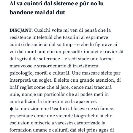
Al va cuintri dal sisteme e pûr no lu
bandone mai dal dut
DISCJANT
. Cualchi volte mi ven di pensâ che la
resistence inteletuâl che Pasolini al esprimeve
cuintri de societât dal so timp – e che lu figurave ai
voi dal mont tant che un pensadôr incuiet e traviersât
dal sgrisul de soference – e sedi stade une forme
maraveose e straordenarie di travistiment
psicologjic, morâl e culturâl. Une mascare sielte par
interpretâ un sogjet. E sielte cun grande atenzion, di
brâf regjist come che al jere, cence mai trascurâ
nuie, nancje un particolâr che al podès meti in
contradizion la intenzion cu la aparence.
◆ La narazion che Pasolini al faseve de sô famee,
presentade come une vicende biografiche là che
esclusion e miserie a varessin caraterizade la
formazion umane e culturâl dai siei prins agns di