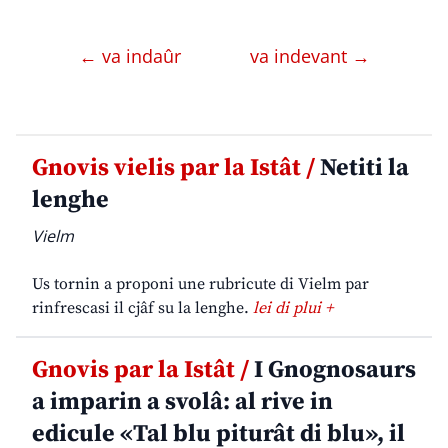
← va indaûr
va indevant →
Gnovis vielis par la Istât /
Netiti la
lenghe
Vielm
Us tornin a proponi une rubricute di Vielm par
rinfrescasi il cjâf su la lenghe.
lei di plui +
Gnovis par la Istât /
I Gnognosaurs
a imparin a svolâ: al rive in
edicule «Tal blu piturât di blu», il