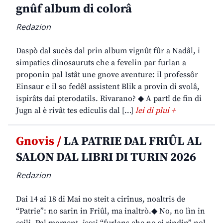
gnûf album di colorâ
Redazion
Daspò dal sucès dal prin album vignût fûr a Nadâl, i
simpatics dinosauruts che a fevelin par furlan a
proponin pal Istât une gnove aventure: il professôr
Einsaur e il so fedêl assistent Blik a provin di svolâ,
ispirâts dai pterodatils. Rivarano? ◆ A partî de fin di
Jugn al è rivât tes ediculis dal […]
lei di plui +
Gnovis /
LA PATRIE DAL FRIÛL AL
SALON DAL LIBRI DI TURIN 2026
Redazion
Dai 14 ai 18 di Mai no steit a cirînus, noaltris de
“Patrie”: no sarin in Friûl, ma inaltrò.◆ No, no lìn in