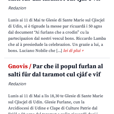
Redazion
Lunis ai 11 di Mai te Glesie di Sante Marie sul Cjiscjel
di Udin, si è tignude la messe par ricuardâ i 50 agns
dal document “Ai furlans che a crodin” cu la
partecipazion dal nestri vescul bons. Riccardo Lamba
che al à presiedude la celebrazion. Un grazie a lui, a
bons. Luciano Nobile che […]
lei di plui +
Gnovis /
Par che il popul furlan al
salti fûr dal taramot cul cjâf e vîf
Redazion
Lunis ai 11 di Mai a lis 18,30 te Glesie di Sante Marie
sul Cjiscjel di Udin. Glesie Furlane, cun la
Arcidiocesi di Udine e Clape di Culture Patrie dal