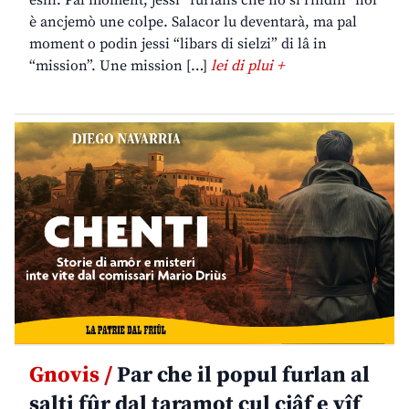
esili. Pal moment, jessi “furlans che no si rindin” nol
è ancjemò une colpe. Salacor lu deventarà, ma pal
moment o podin jessi “libars di sielzi” di lâ in
“mission”. Une mission […]
lei di plui +
Gnovis /
Par che il popul furlan al
salti fûr dal taramot cul cjâf e vîf