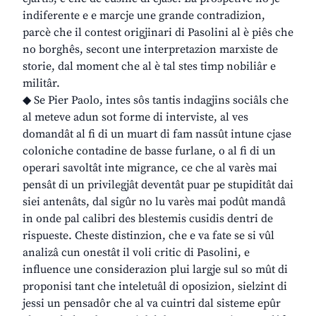
indiferente e e marcje une grande contradizion,
parcè che il contest origjinari di Pasolini al è piês che
no borghês, secont une interpretazion marxiste de
storie, dal moment che al è tal stes timp nobiliâr e
militâr.
◆ Se Pier Paolo, intes sôs tantis indagjins sociâls che
al meteve adun sot forme di interviste, al ves
domandât al fi di un muart di fam nassût intune cjase
coloniche contadine de basse furlane, o al fi di un
operari savoltât inte migrance, ce che al varès mai
pensât di un privilegjât deventât puar pe stupiditât dai
siei antenâts, dal sigûr no lu varès mai podût mandâ
in onde pal calibri des blestemis cusidis dentri de
rispueste. Cheste distinzion, che e va fate se si vûl
analizâ cun onestât il voli critic di Pasolini, e
influence une considerazion plui largje sul so mût di
proponisi tant che inteletuâl di oposizion, sielzint di
jessi un pensadôr che al va cuintri dal sisteme epûr