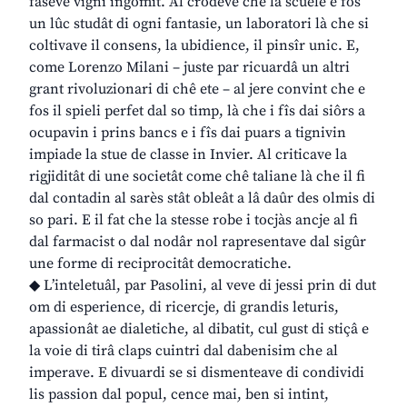
faseve vignî ingomit. Al crodeve che la scuele e fos
un lûc studât di ogni fantasie, un laboratori là che si
coltivave il consens, la ubidience, il pinsîr unic. E,
come Lorenzo Milani – juste par ricuardâ un altri
grant rivoluzionari di chê ete – al jere convint che e
fos il spieli perfet dal so timp, là che i fîs dai siôrs a
ocupavin i prins bancs e i fîs dai puars a tignivin
impiade la stue de classe in Invier. Al criticave la
rigjiditât di une societât come chê taliane là che il fi
dal contadin al sarès stât obleât a lâ daûr des olmis di
so pari. E il fat che la stesse robe i tocjàs ancje al fi
dal farmacist o dal nodâr nol rapresentave dal sigûr
une forme di reciprocitât democratiche.
◆ L’inteletuâl, par Pasolini, al veve di jessi prin di dut
om di esperience, di ricercje, di grandis leturis,
apassionât ae dialetiche, al dibatit, cul gust di stiçâ e
la voie di tirâ claps cuintri dal dabenisim che al
imperave. E divuardi se si dismenteave di condividi
lis passion dal popul, cence mai, ben si intint,