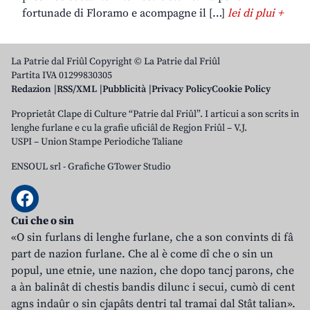
fortunade di Floramo e acompagne il […]
lei di plui +
La Patrie dal Friûl Copyright © La Patrie dal Friûl
Partita IVA 01299830305
Redazion
RSS/XML
Pubblicità
Privacy Policy
Cookie Policy
Proprietât Clape di Culture “Patrie dal Friûl”. I articui a son scrits in
lenghe furlane e cu la grafie uficiâl de Regjon Friûl – V.J.
USPI – Union Stampe Periodiche Taliane
ENSOUL srl
-
Grafiche GTower Studio
Cui che o sin
«O sin furlans di lenghe furlane, che a son convints di fâ
part de nazion furlane. Che al è come dî che o sin un
popul, une etnie, une nazion, che dopo tancj parons, che
a àn balinât di chestis bandis dilunc i secui, cumò di cent
agns indaûr o sin cjapâts dentri tal tramai dal Stât talian».