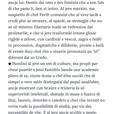
ancje lui. Destin dai oms e des feminis che a son fats
di che paste li, ben si intint. Al jere marxist, ma
suspietôs di chel Partît comunist che al veve tacât a
crodi plui ae struture, al aparât, ae strategjie che no
ae sô mission libertarie leade ae redenzion dal
proletariât, e che si jere trasformât intune glesie
rigjide e zelose, cun cardinâi e vescui, zagos e fedêi
in procession, dogmatiche e difidente, pronte a bolâ
di eresie ducj chei che a olsavin pronunziâ un “et”
diferent dal so Credo.
◆ Pasolini al jere un om di culture, ma propit par
chest puartât a jessi fastidiôs bande une academie
plene di se, vierte dome a chê élite sociâl che di
simpri e veve miôr distinguisi dal popul analfabet,
ancje mostrant cun braùre e tristerie la sô
superioritât inteletuâl, sbatude in muse a fuarce di
titui, laureis, dotorâts e catedris a chei che invezit no
vevin vude la pussibilitât di studiâ, par vie des
necessitâts de vite. E al jere ancje scritôr e poete,