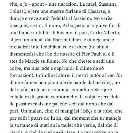
vite, e je – apont – une narazion. La mari, Susanna
Colussi, e jere une mestre furlane di Cjasarse, e
duncje e veve zurât fedeltât al fassisim. No varès
insegnât, se no. Il nono, Arbogasto, al vignive fûr di
une famee nobiliâr di Ravene; il pari, Carlo Alberto,
al jere un uficiâl dal Esercit talian, e duncje ancje
incuadrât inte fedeltât al re e al duce (no stin a
dismenteâsi che l’an de nassite di Pier Pauli al è il
stes de Marcje su Rome. No che cheste e sedi une
colpe, ma nus jude a capî miôr il clime de sô
formazion). Intindìnsi alore: il nestri autôr al ven fûr
di une famee ben plantade de bande dal privileç, no
dal sigûr proletarie e nancje contadine. Se e jere
colade in disgracie economiche, la colpe e jere dute
de passion malsane pal zûc sedi dal nono che dal
pari. Un malan, chel di mangjâsi i bêçs e la robe, che
par solit i puars no lu àn, dal moment che ur mancje
la sostance di meti su la taule: chê verde, dal zûc di
cjartis, e chê de cusine di cjase. La prospetive no je