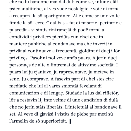
che no lu bandone mai dal dut: come se, intune clâf
psicoanalitiche, al ves vude nostalgjie e voie di tornâ
a recuperâ la sô apartignince. Al è come se une volte
finide la sô “cerce” dal bas – fat di miserie, perifarie e
puaretât – si sintìs rinfrancjât di podê tornâ a
condividi i privileçs pierdûts cun chei che in
maniere publiche al condanave ma che invezit in
privât al continuave a frecuentâ, gjoldint di ducj i lôr
privileçs. Pasolini nol veve amîs puars. A jerin ducj
personaçs de alte o fintremai de altissime societât. I
puars lui ju cjantave, ju rapresentave, ju meteve in
sene. Ju comprave. A fasevin part di chel stes circ
mediatic che lui al varès smontât fevelant di
comunicazion e di lengaç. Studade la lus dal rifletôr,
lôr a restavin li, inte velme di une cundizion di dulà
che no jerin stâts liberâts. L’inteletuâl al bandonave il
set. Al veve di gjavâsi i vistîts de plebe par meti sù
l’armelin de sô superioritât. ❚