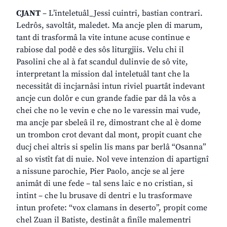
CJANT
– L’inteletuâl_Jessi cuintri, bastian contrari.
Ledrôs, savoltât, maledet. Ma ancje plen di marum,
tant di trasformâ la vite intune acuse continue e
rabiose dal podê e des sôs liturgjiis. Velu chi il
Pasolini che al à fat scandul dulinvie de sô vite,
interpretant la mission dal inteletuâl tant che la
necessitât di incjarnâsi intun riviel puartât indevant
ancje cun dolôr e cun grande fadie par dâ la vôs a
chei che no le vevin e che no le varessin mai vude,
ma ancje par sbeleâ il re, dimostrant che al è dome
un trombon crot devant dal mont, propit cuant che
ducj chei altris si spelin lis mans par berlâ “Osanna”
al so vistît fat di nuie. Nol veve intenzion di apartignî
a nissune parochie, Pier Paolo, ancje se al jere
animât di une fede – tal sens laic e no cristian, si
intint – che lu brusave di dentri e lu trasformave
intun profete: “vox clamans in deserto”, propit come
chel Zuan il Batiste, destinât a finîle malementri