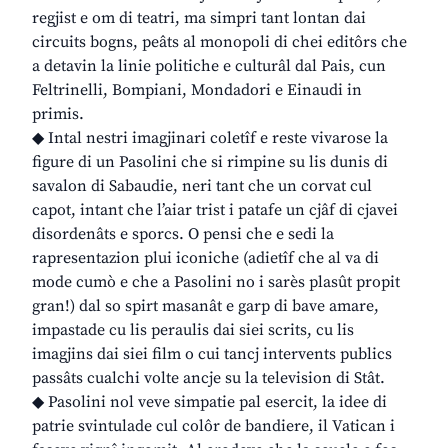
regjist e om di teatri, ma simpri tant lontan dai
circuits bogns, peâts al monopoli di chei editôrs che
a detavin la linie politiche e culturâl dal Pais, cun
Feltrinelli, Bompiani, Mondadori e Einaudi in
primis.
◆ Intal nestri imagjinari coletîf e reste vivarose la
figure di un Pasolini che si rimpine su lis dunis di
savalon di Sabaudie, neri tant che un corvat cul
capot, intant che l’aiar trist i patafe un cjâf di cjavei
disordenâts e sporcs. O pensi che e sedi la
rapresentazion plui iconiche (adietîf che al va di
mode cumò e che a Pasolini no i sarès plasût propit
gran!) dal so spirt masanât e garp di bave amare,
impastade cu lis peraulis dai siei scrits, cu lis
imagjins dai siei film o cui tancj intervents publics
passâts cualchi volte ancje su la television di Stât.
◆ Pasolini nol veve simpatie pal esercit, la idee di
patrie svintulade cul colôr de bandiere, il Vatican i