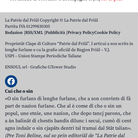
La Patrie dal Friûl Copyright © La Patrie dal Friûl
Partita IVA 01299830305
Redazion
RSS/XML
Pubblicità
Privacy Policy
Cookie Policy
Proprietât Clape di Culture “Patrie dal Friûl”. I articui a son scrits in
lenghe furlane e cu la grafie uficiâl de Regjon Friûl – V.J.
USPI – Union Stampe Periodiche Taliane
ENSOUL srl
-
Grafiche GTower Studio
Cui che o sin
«O sin furlans di lenghe furlane, che a son convints di fâ
part de nazion furlane. Che al è come dî che o sin un
popul, une etnie, une nazion, che dopo tancj parons, che
a àn balinât di chestis bandis dilunc i secui, cumò di cent
agns indaûr o sin cjapâts dentri tal tramai dal Stât talian».
(Pre Toni Beline, sul so prin editoriâl de “La Patrie dal