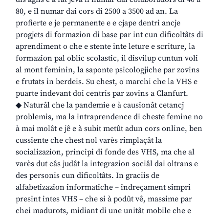
80, e il numar dai cors di 2500 a 3500 ad an. La
profierte e je permanente e e cjape dentri ancje
progjets di formazion di base par int cun dificoltâts di
aprendiment o che e stente inte leture e scriture, la
formazion pal oblic scolastic, il disvilup cuntun voli
al mont feminin, la saponte psicologjiche par zovins
e frutats in berdeis. Su chest, o marchi che la VHS e
puarte indevant doi centris par zovins a Clanfurt.
◆ Naturâl che la pandemie e à causionât cetancj
problemis, ma la intraprendence di cheste femine no
à mai molât e jê e à subit metût adun cors online, ben
cussiente che chest nol varès rimplaçât la
socializazion, principi di fonde des VHS, ma che al
varès dut câs judât la integrazion sociâl dai oltrans e
des personis cun dificoltâts. In graciis de
alfabetizazion informatiche – indreçament simpri
presint intes VHS – che si à podût vê, massime par
chei madurots, midiant di une unitât mobile che e