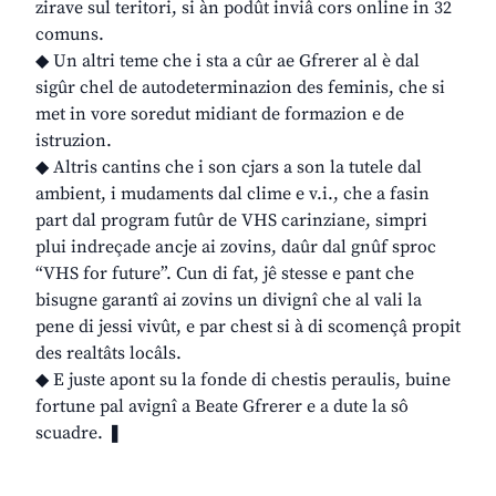
zirave sul teritori, si àn podût inviâ cors online in 32
comuns.
◆ Un altri teme che i sta a cûr ae Gfrerer al è dal
sigûr chel de autodeterminazion des feminis, che si
met in vore soredut midiant de formazion e de
istruzion.
◆ Altris cantins che i son cjars a son la tutele dal
ambient, i mudaments dal clime e v.i., che a fasin
part dal program futûr de VHS carinziane, simpri
plui indreçade ancje ai zovins, daûr dal gnûf sproc
“VHS for future”. Cun di fat, jê stesse e pant che
bisugne garantî ai zovins un divignî che al vali la
pene di jessi vivût, e par chest si à di scomençâ propit
des realtâts locâls.
◆ E juste apont su la fonde di chestis peraulis, buine
fortune pal avignî a Beate Gfrerer e a dute la sô
scuadre. ❚