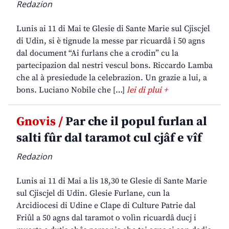
Redazion
Lunis ai 11 di Mai te Glesie di Sante Marie sul Cjiscjel
di Udin, si è tignude la messe par ricuardâ i 50 agns
dal document “Ai furlans che a crodin” cu la
partecipazion dal nestri vescul bons. Riccardo Lamba
che al à presiedude la celebrazion. Un grazie a lui, a
bons. Luciano Nobile che […]
lei di plui +
Gnovis /
Par che il popul furlan al
salti fûr dal taramot cul cjâf e vîf
Redazion
Lunis ai 11 di Mai a lis 18,30 te Glesie di Sante Marie
sul Cjiscjel di Udin. Glesie Furlane, cun la
Arcidiocesi di Udine e Clape di Culture Patrie dal
Friûl a 50 agns dal taramot o volìn ricuardâ ducj i