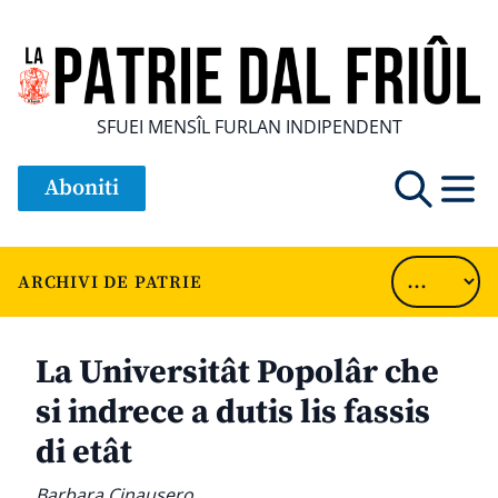
SFUEI MENSÎL FURLAN INDIPENDENT
Aboniti
ARCHIVI DE PATRIE
La Universitât Popolâr che
si indrece a dutis lis fassis
di etât
Barbara Cinausero