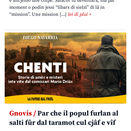
è ancjemò une colpe. Salacor lu deventarà, ma pal
moment o podin jessi “libars di sielzi” di lâ in
“mission”. Une mission […]
lei di plui +
Gnovis /
Par che il popul furlan al
salti fûr dal taramot cul cjâf e vîf