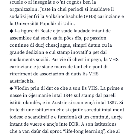
scuele o ai insegnât e o ’nt cognòs ben la
organizazion. Juste in chel periodi si insaldave il
sodalizi jenfri la Volkshochschule (VHS) carinziane e
la Universitât Popolâr di Udin.
◆ La figure di Beate e je stade laudade intant de
assemblee dai socis za fa pôcs dîs, pe passion
continue di ducj chescj agns, simpri dutun cu la
grande dedizion e cul stamp inovatîf a pet dai
mudaments sociâi. Par vie di chest impegn, la VHS
carinziane e je stade marcade tant che pont di
riferiment de associazion di dutis lis VHS
austriachis.
◆ Viodìn prin di dut ce che a son lis VHS. La prime e
nassè in Gjermanie intal 1844 sul stamp dal pareli
istitût olandês, e in Austrie si scomençà intal 1887. Si
trate di une istituzion che si cjatile soredut intal mont
todesc e scandinâf e e funzionà di un continui, ancje
intant de vuere e ancje inte DDR. A son istituzions
che a van daûr dal sproc “life-long learning”, che al