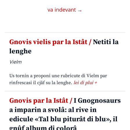
va indevant →
Gnovis vielis par la Istât /
Netiti la
lenghe
Vielm
Us tornin a proponi une rubricute di Vielm par
rinfrescasi il cjâf su la lenghe.
lei di plui +
Gnovis par la Istât /
I Gnognosaurs
a imparin a svolâ: al rive in
edicule «Tal blu piturât di blu», il
gnûf album di colorâ