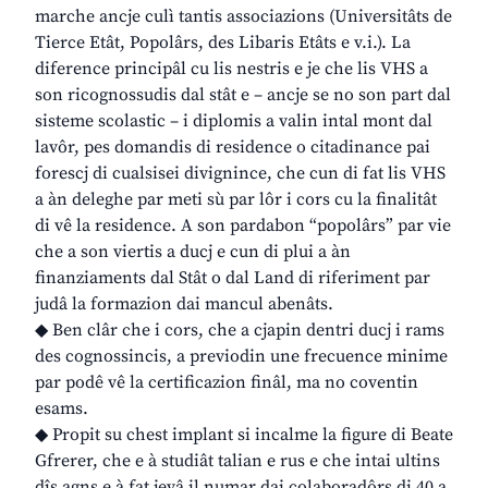
marche ancje culì tantis associazions (Universitâts de
Tierce Etât, Popolârs, des Libaris Etâts e v.i.). La
diference principâl cu lis nestris e je che lis VHS a
son ricognossudis dal stât e – ancje se no son part dal
sisteme scolastic – i diplomis a valin intal mont dal
lavôr, pes domandis di residence o citadinance pai
forescj di cualsisei divignince, che cun di fat lis VHS
a àn deleghe par meti sù par lôr i cors cu la finalitât
di vê la residence. A son pardabon “popolârs” par vie
che a son viertis a ducj e cun di plui a àn
finanziaments dal Stât o dal Land di riferiment par
judâ la formazion dai mancul abenâts.
◆ Ben clâr che i cors, che a cjapin dentri ducj i rams
des cognossincis, a previodin une frecuence minime
par podê vê la certificazion finâl, ma no coventin
esams.
◆ Propit su chest implant si incalme la figure di Beate
Gfrerer, che e à studiât talian e rus e che intai ultins
dîs agns e à fat jevâ il numar dai colaboradôrs di 40 a