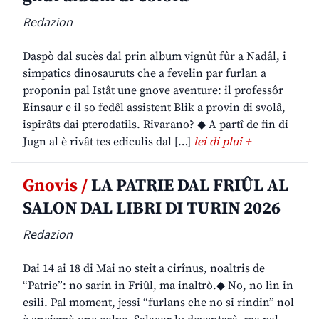
Redazion
Daspò dal sucès dal prin album vignût fûr a Nadâl, i
simpatics dinosauruts che a fevelin par furlan a
proponin pal Istât une gnove aventure: il professôr
Einsaur e il so fedêl assistent Blik a provin di svolâ,
ispirâts dai pterodatils. Rivarano? ◆ A partî de fin di
Jugn al è rivât tes ediculis dal […]
lei di plui +
Gnovis /
LA PATRIE DAL FRIÛL AL
SALON DAL LIBRI DI TURIN 2026
Redazion
Dai 14 ai 18 di Mai no steit a cirînus, noaltris de
“Patrie”: no sarin in Friûl, ma inaltrò.◆ No, no lìn in
esili. Pal moment, jessi “furlans che no si rindin” nol