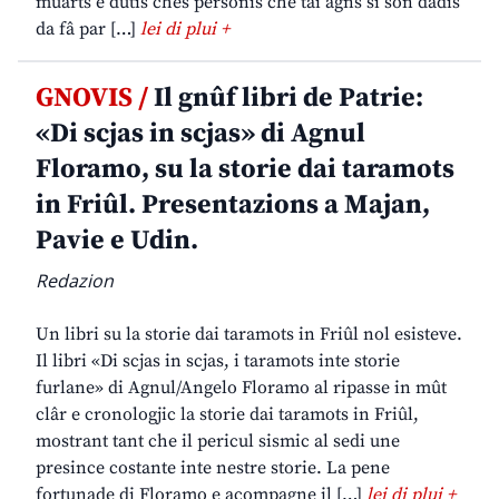
muarts e dutis chês personis che tai agns si son dadis
da fâ par […]
lei di plui +
GNOVIS /
Il gnûf libri de Patrie:
«Di scjas in scjas» di Agnul
Floramo, su la storie dai taramots
in Friûl. Presentazions a Majan,
Pavie e Udin.
Redazion
Un libri su la storie dai taramots in Friûl nol esisteve.
Il libri «Di scjas in scjas, i taramots inte storie
furlane» di Agnul/Angelo Floramo al ripasse in mût
clâr e cronologjic la storie dai taramots in Friûl,
mostrant tant che il pericul sismic al sedi une
presince costante inte nestre storie. La pene
fortunade di Floramo e acompagne il […]
lei di plui +