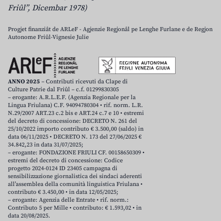
Friûl”, Dicembar 1978)
Progjet finanziât de ARLeF - Agjenzie Regjonâl pe Lenghe Furlane e de Regjon
Autonome Friûl-Vignesie Julie
ANNO 2025
– Contributi ricevuti da Clape di
Culture Patrie dal Friûl – c.f. 01299830305
– erogante: A.R.L.E.F. (Agenzia Regionale per la
Lingua Friulana) C.F. 94094780304 • rif. norm. L.R.
N.29/2007 ART.23 c.2 bis e ART.24 c.7 e 10 • estremi
del decreto di concessione: DECRETO N. 261 del
25/10/2022 importo contributo € 3.500,00 (saldo) in
data 06/11/2025 • DECRETO N. 173 del 27/06/2025 €
34.842,23 in data 31/07/2025;
– erogante: FONDAZIONE FRIULI CF. 00158650309 •
estremi del decreto di concessione: Codice
progetto 2024-0124 ID 23405 campagna di
sensibilizzazione giornalistica dei sindaci aderenti
all’assemblea della comunità linguistica Friulana •
contributo € 3.450,00 • in data 12/05/2025;
– erogante: Agenzia delle Entrate • rif. norm.:
Contributo 5 per Mille • contributo: € 1.593,02 • in
data 20/08/2025.