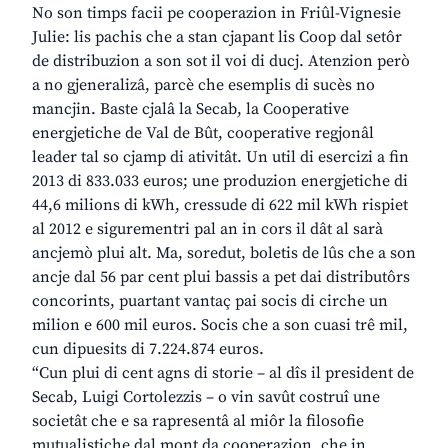
No son timps facii pe cooperazion in Friûl-Vignesie
Julie: lis pachis che a stan cjapant lis Coop dal setôr
de distribuzion a son sot il voi di ducj. Atenzion però
a no gjeneralizâ, parcè che esemplis di sucès no
mancjin. Baste cjalâ la Secab, la Cooperative
energjetiche de Val de Bût, cooperative regjonâl
leader tal so cjamp di ativitât. Un util di esercizi a fin
2013 di 833.033 euros; une produzion energjetiche di
44,6 milions di kWh, cressude di 622 mil kWh rispiet
al 2012 e sigurementri pal an in cors il dât al sarà
ancjemò plui alt. Ma, soredut, boletis de lûs che a son
ancje dal 56 par cent plui bassis a pet dai distributôrs
concorints, puartant vantaç pai socis di cirche un
milion e 600 mil euros. Socis che a son cuasi trê mil,
cun dipuesits di 7.224.874 euros.
“Cun plui di cent agns di storie – al dîs il president de
Secab, Luigi Cortolezzis – o vin savût costruî une
societât che e sa rapresentâ al miôr la filosofie
mutualistiche dal mont da cooperazion, che in