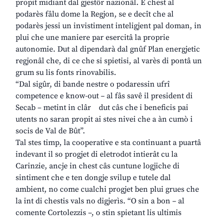
propit midiant dal gjestôr nazionâl. E chest al
podarès fâlu dome la Regjon, se e decît che al
podarès jessi un invistiment inteligjent pal doman, in
plui che une maniere par esercitâ la proprie
autonomie. Dut al dipendarà dal gnûf Plan energjetic
regjonâl che, di ce che si spietisi, al varès di pontâ un
grum su lis fonts rinovabilis.
“Dal sigûr, di bande nestre o podaressin ufrî
competence e know-out – al fâs savê il president di
Secab – metint in clâr dut câs che i beneficis pai
utents no saran propit ai stes nivei che a àn cumò i
socis de Val de Bût”.
Tal stes timp, la cooperative e sta continuant a puartâ
indevant il so progjet di eletrodot intierât cu la
Carinzie, ancje in chest câs cuntune logjiche di
sintiment che e ten dongje svilup e tutele dal
ambient, no come cualchi progjet ben plui grues che
la int di chestis vals no digjerìs. “O sin a bon – al
comente Cortolezzis –, o stin spietant lis ultimis