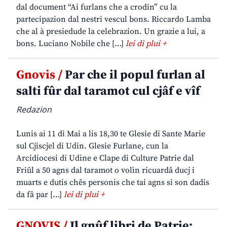
dal document “Ai furlans che a crodin” cu la
partecipazion dal nestri vescul bons. Riccardo Lamba
che al à presiedude la celebrazion. Un grazie a lui, a
bons. Luciano Nobile che […]
lei di plui +
Gnovis /
Par che il popul furlan al
salti fûr dal taramot cul cjâf e vîf
Redazion
Lunis ai 11 di Mai a lis 18,30 te Glesie di Sante Marie
sul Cjiscjel di Udin. Glesie Furlane, cun la
Arcidiocesi di Udine e Clape di Culture Patrie dal
Friûl a 50 agns dal taramot o volìn ricuardâ ducj i
muarts e dutis chês personis che tai agns si son dadis
da fâ par […]
lei di plui +
GNOVIS /
Il gnûf libri de Patrie: