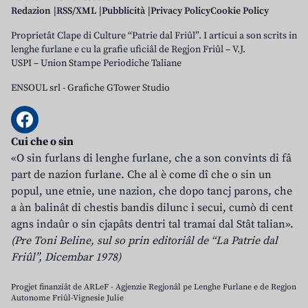
Redazion
RSS/XML
Pubblicità
Privacy Policy
Cookie Policy
Proprietât Clape di Culture “Patrie dal Friûl”. I articui a son scrits in
lenghe furlane e cu la grafie uficiâl de Regjon Friûl – V.J.
USPI – Union Stampe Periodiche Taliane
ENSOUL srl
-
Grafiche GTower Studio
Cui che o sin
«O sin furlans di lenghe furlane, che a son convints di fâ
part de nazion furlane. Che al è come dî che o sin un
popul, une etnie, une nazion, che dopo tancj parons, che
a àn balinât di chestis bandis dilunc i secui, cumò di cent
agns indaûr o sin cjapâts dentri tal tramai dal Stât talian».
(Pre Toni Beline, sul so prin editoriâl de “La Patrie dal
Friûl”, Dicembar 1978)
Progjet finanziât de ARLeF - Agjenzie Regjonâl pe Lenghe Furlane e de Regjon
Autonome Friûl-Vignesie Julie