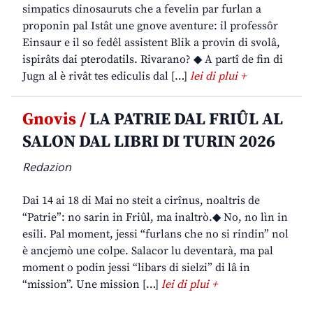
simpatics dinosauruts che a fevelin par furlan a
proponin pal Istât une gnove aventure: il professôr
Einsaur e il so fedêl assistent Blik a provin di svolâ,
ispirâts dai pterodatils. Rivarano? ◆ A partî de fin di
Jugn al è rivât tes ediculis dal […]
lei di plui +
Gnovis /
LA PATRIE DAL FRIÛL AL
SALON DAL LIBRI DI TURIN 2026
Redazion
Dai 14 ai 18 di Mai no steit a cirînus, noaltris de
“Patrie”: no sarin in Friûl, ma inaltrò.◆ No, no lìn in
esili. Pal moment, jessi “furlans che no si rindin” nol
è ancjemò une colpe. Salacor lu deventarà, ma pal
moment o podin jessi “libars di sielzi” di lâ in
“mission”. Une mission […]
lei di plui +