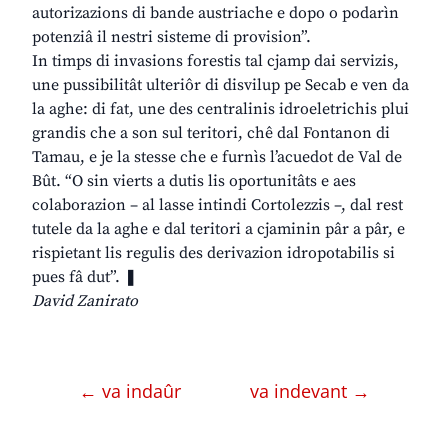
autorizazions di bande austriache e dopo o podarìn
potenziâ il nestri sisteme di provision”.
In timps di invasions forestis tal cjamp dai servizis,
une pussibilitât ulteriôr di disvilup pe Secab e ven da
la aghe: di fat, une des centralinis idroeletrichis plui
grandis che a son sul teritori, chê dal Fontanon di
Tamau, e je la stesse che e furnìs l’acuedot de Val de
Bût. “O sin vierts a dutis lis oportunitâts e aes
colaborazion – al lasse intindi Cortolezzis –, dal rest
tutele da la aghe e dal teritori a cjaminin pâr a pâr, e
rispietant lis regulis des derivazion idropotabilis si
pues fâ dut”. ❚
David Zanirato
← va indaûr
va indevant →