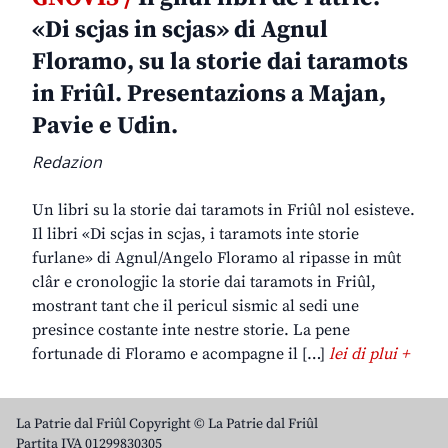
«Di scjas in scjas» di Agnul
Floramo, su la storie dai taramots
in Friûl. Presentazions a Majan,
Pavie e Udin.
Redazion
Un libri su la storie dai taramots in Friûl nol esisteve.
Il libri «Di scjas in scjas, i taramots inte storie
furlane» di Agnul/Angelo Floramo al ripasse in mût
clâr e cronologjic la storie dai taramots in Friûl,
mostrant tant che il pericul sismic al sedi une
presince costante inte nestre storie. La pene
fortunade di Floramo e acompagne il […]
lei di plui +
La Patrie dal Friûl Copyright © La Patrie dal Friûl
Partita IVA 01299830305