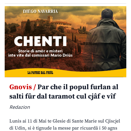
Gnovis /
Par che il popul furlan al
salti fûr dal taramot cul cjâf e vîf
Redazion
Lunis ai 11 di Mai te Glesie di Sante Marie sul Cjiscjel
di Udin, si è tignude la messe par ricuardâ i 50 agns