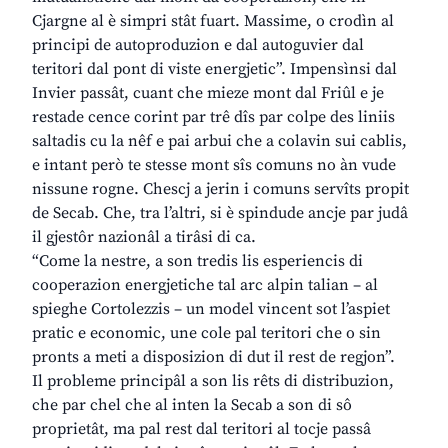
Cjargne al è simpri stât fuart. Massime, o crodìn al
principi de autoproduzion e dal autoguvier dal
teritori dal pont di viste energjetic”. Impensìnsi dal
Invier passât, cuant che mieze mont dal Friûl e je
restade cence corint par trê dîs par colpe des liniis
saltadis cu la nêf e pai arbui che a colavin sui cablis,
e intant però te stesse mont sîs comuns no àn vude
nissune rogne. Chescj a jerin i comuns servîts propit
de Secab. Che, tra l’altri, si è spindude ancje par judâ
il gjestôr nazionâl a tirâsi di ca.
“Come la nestre, a son tredis lis esperiencis di
cooperazion energjetiche tal arc alpin talian – al
spieghe Cortolezzis – un model vincent sot l’aspiet
pratic e economic, une cole pal teritori che o sin
pronts a meti a disposizion di dut il rest de regjon”.
Il probleme principâl a son lis rêts di distribuzion,
che par chel che al inten la Secab a son di sô
proprietât, ma pal rest dal teritori al tocje passâ