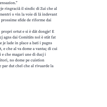
ensazion.”
je ringraciâ il sindic di Zui che al
almentri o vin la voie di lâ indevant
pe prossime sfide de riforme dai
 propri ortut e si è dât dongje! E
j agns dai Comitâts nol è stât fat
e je lade in place a bati i pugns
nt, e che al va dome a vantaç di cui
ji e che magari une dì ducj i
ritori, no dome pe cuistion
 par dut chel che al rivuarde la