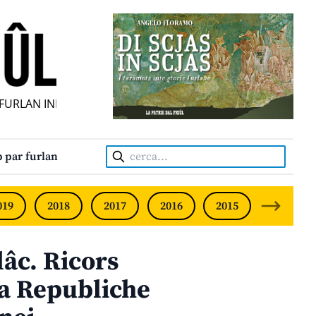
RLAN INDIPENDENT • INDEPENDENT FRIULIAN MONTHLY • 
Cerca:
 par furlan
019
2018
2017
2016
2015
2014
âc. Ricors
da Republiche