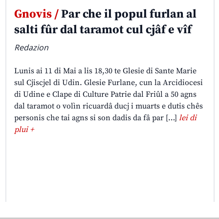
Gnovis /
Par che il popul furlan al
salti fûr dal taramot cul cjâf e vîf
Redazion
Lunis ai 11 di Mai a lis 18,30 te Glesie di Sante Marie
sul Cjiscjel di Udin. Glesie Furlane, cun la Arcidiocesi
di Udine e Clape di Culture Patrie dal Friûl a 50 agns
dal taramot o volìn ricuardâ ducj i muarts e dutis chês
personis che tai agns si son dadis da fâ par […]
lei di
plui +