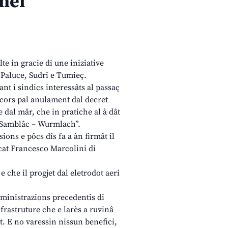
gnei
te in gracie di une iniziative
 Paluce, Sudri e Tumieç.
cant i sindics interessâts al passaç
ricors pal anulament dal decret
e dal mâr, che in pratiche al à dât
ot Samblâc – Wurmlach”.
sions e pôcs dîs fa a àn firmât il
ocat Francesco Marcolini di
 e che il progjet dal eletrodot aeri
aministrazions precedentis di
nfrastruture che e larès a ruvinâ
nt. E no varessin nissun benefici,