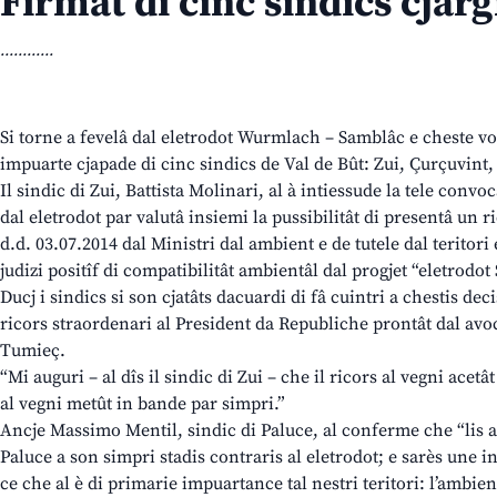
Firmât di cinc sindics cjar
............
Si torne a fevelâ dal eletrodot Wurmlach – Samblâc e cheste vol
impuarte cjapade di cinc sindics de Val de Bût: Zui, Çurçuvint,
Il sindic di Zui, Battista Molinari, al à intiessude la tele convo
dal eletrodot par valutâ insiemi la pussibilitât di presentâ un 
d.d. 03.07.2014 dal Ministri dal ambient e de tutele dal teritori 
judizi positîf di compatibilitât ambientâl dal progjet “eletrod
Ducj i sindics si son cjatâts dacuardi di fâ cuintri a chestis deci
ricors straordenari al President da Republiche prontât dal av
Tumieç.
“Mi auguri – al dîs il sindic di Zui – che il ricors al vegni acetât
al vegni metût in bande par simpri.”
Ancje Massimo Mentil, sindic di Paluce, al conferme che “lis 
Paluce a son simpri stadis contraris al eletrodot; e sarès une i
ce che al è di primarie impuartance tal nestri teritori: l’ambie