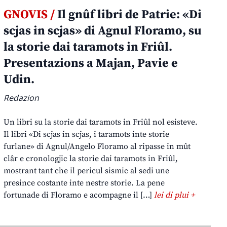
GNOVIS /
Il gnûf libri de Patrie: «Di
scjas in scjas» di Agnul Floramo, su
la storie dai taramots in Friûl.
Presentazions a Majan, Pavie e
Udin.
Redazion
Un libri su la storie dai taramots in Friûl nol esisteve.
Il libri «Di scjas in scjas, i taramots inte storie
furlane» di Agnul/Angelo Floramo al ripasse in mût
clâr e cronologjic la storie dai taramots in Friûl,
mostrant tant che il pericul sismic al sedi une
presince costante inte nestre storie. La pene
fortunade di Floramo e acompagne il […]
lei di plui +