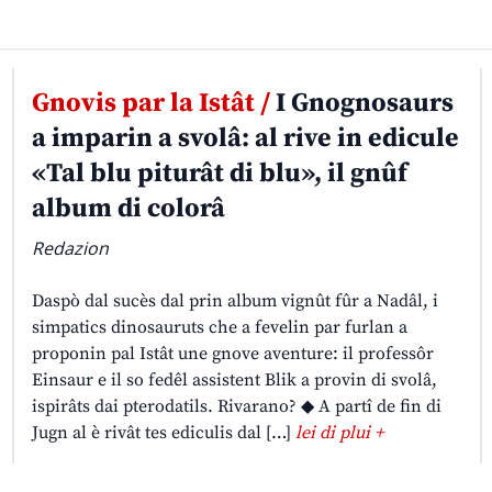
Gnovis par la Istât /
I Gnognosaurs
a imparin a svolâ: al rive in edicule
«Tal blu piturât di blu», il gnûf
album di colorâ
Redazion
Daspò dal sucès dal prin album vignût fûr a Nadâl, i
simpatics dinosauruts che a fevelin par furlan a
proponin pal Istât une gnove aventure: il professôr
Einsaur e il so fedêl assistent Blik a provin di svolâ,
ispirâts dai pterodatils. Rivarano? ◆ A partî de fin di
Jugn al è rivât tes ediculis dal […]
lei di plui +