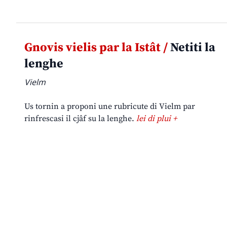
Gnovis vielis par la Istât /
Netiti la
lenghe
Vielm
Us tornin a proponi une rubricute di Vielm par
rinfrescasi il cjâf su la lenghe.
lei di plui +