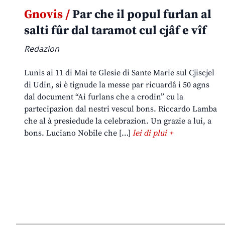
Gnovis /
Par che il popul furlan al
salti fûr dal taramot cul cjâf e vîf
Redazion
Lunis ai 11 di Mai te Glesie di Sante Marie sul Cjiscjel
di Udin, si è tignude la messe par ricuardâ i 50 agns
dal document “Ai furlans che a crodin” cu la
partecipazion dal nestri vescul bons. Riccardo Lamba
che al à presiedude la celebrazion. Un grazie a lui, a
bons. Luciano Nobile che […]
lei di plui +