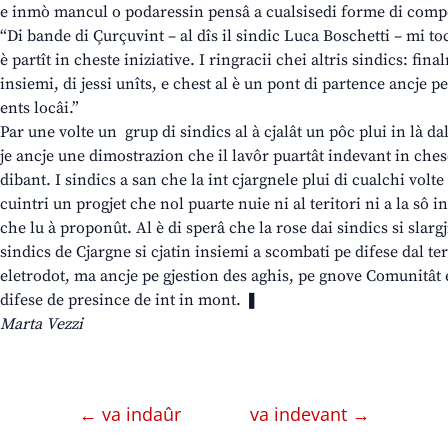
e inmò mancul o podaressin pensâ a cualsisedi forme di comp
“Di bande di Çurçuvint – al dîs il sindic Luca Boschetti – mi toc
è partît in cheste iniziative. I ringracii chei altris sindics: fin
insiemi, di jessi unîts, e chest al è un pont di partence ancje 
ents locâi.”
Par une volte un grup di sindics al à cjalât un pôc plui in là dal
je ancje une dimostrazion che il lavôr puartât indevant in chesc
dibant. I sindics a san che la int cjargnele plui di cualchi volte 
cuintri un progjet che nol puarte nuie ni al teritori ni a la sô i
che lu à proponût. Al è di sperâ che la rose dai sindics si slarg
sindics de Cjargne si cjatin insiemi a scombati pe difese dal te
eletrodot, ma ancje pe gjestion des aghis, pe gnove Comunitât e
difese de presince de int in mont. ❚
Marta Vezzi
← va indaûr
va indevant →