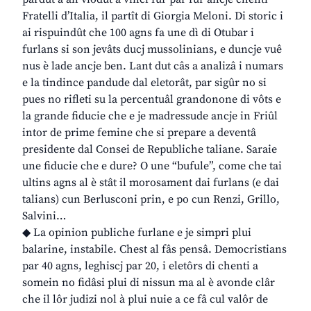
Fratelli d’Italia, il partît di Giorgia Meloni. Di storic i
ai rispuindût che 100 agns fa une dì di Otubar i
furlans si son jevâts ducj mussolinians, e duncje vuê
nus è lade ancje ben. Lant dut câs a analizâ i numars
e la tindince pandude dal eletorât, par sigûr no si
pues no rifleti su la percentuâl grandonone di vôts e
la grande fiducie che e je madressude ancje in Friûl
intor de prime femine che si prepare a deventâ
presidente dal Consei de Republiche taliane. Saraie
une fiducie che e dure? O une “bufule”, come che tai
ultins agns al è stât il morosament dai furlans (e dai
talians) cun Berlusconi prin, e po cun Renzi, Grillo,
Salvini…
◆ La opinion publiche furlane e je simpri plui
balarine, instabile. Chest al fâs pensâ. Democristians
par 40 agns, leghiscj par 20, i eletôrs di chenti a
somein no fidâsi plui di nissun ma al è avonde clâr
che il lôr judizi nol à plui nuie a ce fâ cul valôr de