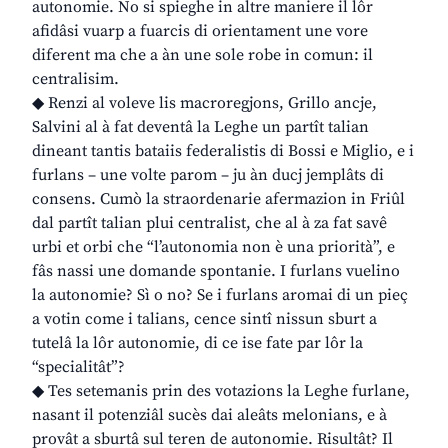
autonomie. No si spieghe in altre maniere il lôr
afidâsi vuarp a fuarcis di orientament une vore
diferent ma che a àn une sole robe in comun: il
centralisim.
◆ Renzi al voleve lis macroregjons, Grillo ancje,
Salvini al à fat deventâ la Leghe un partît talian
dineant tantis bataiis federalistis di Bossi e Miglio, e i
furlans – une volte parom – ju àn ducj jemplâts di
consens. Cumò la straordenarie afermazion in Friûl
dal partît talian plui centralist, che al à za fat savê
urbi et orbi che “l’autonomia non è una priorità”, e
fâs nassi une domande spontanie. I furlans vuelino
la autonomie? Sì o no? Se i furlans aromai di un pieç
a votin come i talians, cence sintî nissun sburt a
tutelâ la lôr autonomie, di ce ise fate par lôr la
“specialitât”?
◆ Tes setemanis prin des votazions la Leghe furlane,
nasant il potenziâl sucès dai aleâts melonians, e à
provât a sburtâ sul teren de autonomie. Risultât? Il