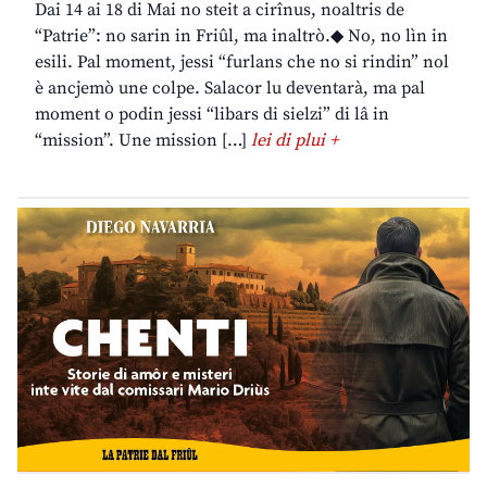
Dai 14 ai 18 di Mai no steit a cirînus, noaltris de
“Patrie”: no sarin in Friûl, ma inaltrò.◆ No, no lìn in
esili. Pal moment, jessi “furlans che no si rindin” nol
è ancjemò une colpe. Salacor lu deventarà, ma pal
moment o podin jessi “libars di sielzi” di lâ in
“mission”. Une mission […]
lei di plui +