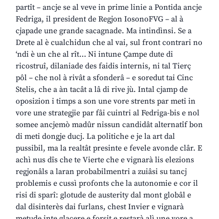
partît – ancje se al veve in prime linie a Pontida ancje
Fedriga, il president de Regjon IosonoFVG – al à
cjapade une grande sacagnade. Ma intindìnsi. Se a
Drete al è cualchidun che al vai, sul front contrari no
‘ndi è un che al rît… Ni intune Çampe dute di
ricostruî, dilaniade des faidis internis, ni tal Tierç
pôl – che nol à rivât a sfonderâ – e soredut tai Cinc
Stelis, che a àn tacât a lâ di rive jù. Intal cjamp de
oposizion i timps a son une vore strents par meti in
vore une strategjie par fâi cuintri al Fedriga-bis e nol
somee ancjemò madûr nissun candidât alternatîf bon
di meti dongje ducj. La politiche e je la art dal
pussibil, ma la realtât presinte e fevele avonde clâr. E
achì nus dîs che te Vierte che e vignarà lis elezions
regjonâls a laran probabilmentri a zuiâsi su tancj
problemis e cussì profonts che la autonomie e cor il
risi di sparî: glotude de austerity dal mont globâl e
dal disinterès dai furlans, chest Invier e vignarà
metude inte glacere e forsit e restarà alì une vore a