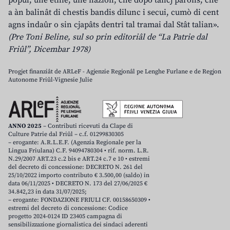
a àn balinât di chestis bandis dilunc i secui, cumò di cent
agns indaûr o sin cjapâts dentri tal tramai dal Stât talian».
(Pre Toni Beline, sul so prin editoriâl de “La Patrie dal
Friûl”, Dicembar 1978)
Progjet finanziât de ARLeF - Agjenzie Regjonâl pe Lenghe Furlane e de Regjon
Autonome Friûl-Vignesie Julie
ANNO 2025
– Contributi ricevuti da Clape di
Culture Patrie dal Friûl – c.f. 01299830305
– erogante: A.R.L.E.F. (Agenzia Regionale per la
Lingua Friulana) C.F. 94094780304 • rif. norm. L.R.
N.29/2007 ART.23 c.2 bis e ART.24 c.7 e 10 • estremi
del decreto di concessione: DECRETO N. 261 del
25/10/2022 importo contributo € 3.500,00 (saldo) in
data 06/11/2025 • DECRETO N. 173 del 27/06/2025 €
34.842,23 in data 31/07/2025;
– erogante: FONDAZIONE FRIULI CF. 00158650309 •
estremi del decreto di concessione: Codice
progetto 2024-0124 ID 23405 campagna di
sensibilizzazione giornalistica dei sindaci aderenti