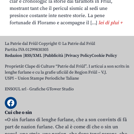
clâr e cronologjic la storie dai taramots in Friûl,
mostrant tant che il pericul sismic al sedi une
presince costante inte nestre storie. La pene
fortunade di Floramo e acompagne il […]
lei di plui +
La Patrie dal Friûl Copyright © La Patrie dal Friûl
Partita IVA 01299830305
Redazion
RSS/XML
Pubblicità
Privacy Policy
Cookie Policy
Proprietât Clape di Culture “Patrie dal Friûl”. I articui a son scrits in
lenghe furlane e cu la grafie uficiâl de Regjon Friûl – V.J.
USPI – Union Stampe Periodiche Taliane
ENSOUL srl
-
Grafiche GTower Studio
Cui che o sin
«O sin furlans di lenghe furlane, che a son convints di fâ
part de nazion furlane. Che al è come dî che o sin un
popul, une etnie, une nazion, che dopo tancj parons, che