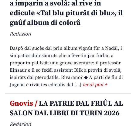
a imparin a svolâ: al rive in
edicule «Tal blu piturât di blu», il
gnûf album di colorâ
Redazion
Daspò dal sucès dal prin album vignût fûr a Nadâl, i
simpatics dinosauruts che a fevelin par furlan a
proponin pal Istât une gnove aventure: il professôr
Einsaur e il so fedêl assistent Blik a provin di svolâ,
ispirâts dai pterodatils. Rivarano? ◆ A partî de fin di
Jugn al è rivât tes ediculis dal […]
lei di plui +
Gnovis /
LA PATRIE DAL FRIÛL AL
SALON DAL LIBRI DI TURIN 2026
Redazion