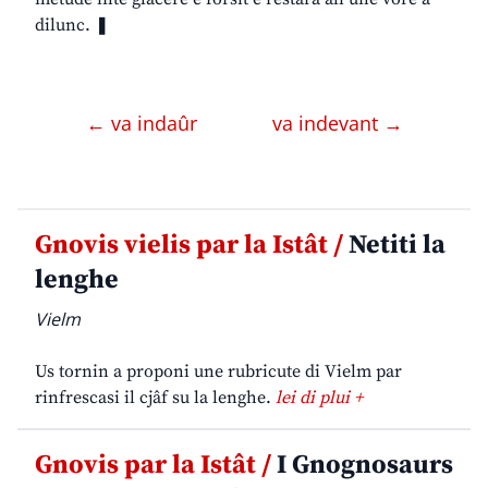
dilunc. ❚
← va indaûr
va indevant →
Gnovis vielis par la Istât /
Netiti la
lenghe
Vielm
Us tornin a proponi une rubricute di Vielm par
rinfrescasi il cjâf su la lenghe.
lei di plui +
Gnovis par la Istât /
I Gnognosaurs