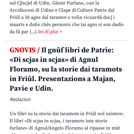
sul Cjiscjel di Udin. Glesie Furlane, cun la
Arcidiocesi di Udine e Clape di Culture Patrie dal
Friûl a 50 agns dal taramot o volìn ricuardâ ducj i
muarts e dutis chês personis che tai agns si son dadis
da fâ par […]
lei di plui +
GNOVIS /
Il gnûf libri de Patrie:
«Di scjas in scjas» di Agnul
Floramo, su la storie dai taramots
in Friûl. Presentazions a Majan,
Pavie e Udin.
Redazion
Un libri su la storie dai taramots in Friûl nol esisteve.
Il libri «Di scjas in scjas, i taramots inte storie
furlane» di Agnul/Angelo Floramo al ripasse in mût