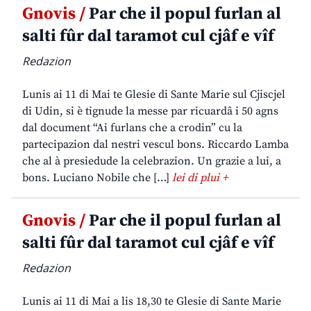
Gnovis /
Par che il popul furlan al
salti fûr dal taramot cul cjâf e vîf
Redazion
Lunis ai 11 di Mai te Glesie di Sante Marie sul Cjiscjel
di Udin, si è tignude la messe par ricuardâ i 50 agns
dal document “Ai furlans che a crodin” cu la
partecipazion dal nestri vescul bons. Riccardo Lamba
che al à presiedude la celebrazion. Un grazie a lui, a
bons. Luciano Nobile che […]
lei di plui +
Gnovis /
Par che il popul furlan al
salti fûr dal taramot cul cjâf e vîf
Redazion
Lunis ai 11 di Mai a lis 18,30 te Glesie di Sante Marie