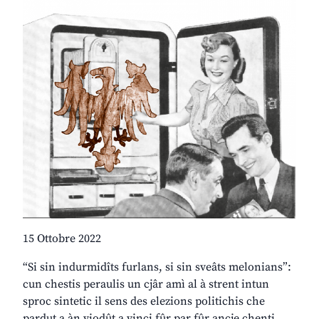
15 Ottobre 2022
“Si sin indurmidîts furlans, si sin sveâts melonians”:
cun chestis peraulis un cjâr amì al à strent intun
sproc sintetic il sens des elezions politichis che
pardut a àn viodût a vinci fûr par fûr ancje chenti