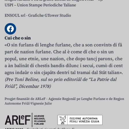
USPI – Union Stampe Periodiche Taliane
ENSOUL srl
-
Grafiche GTower Studio
Cui che o sin
«O sin furlans di lenghe furlane, che a son convints di fâ
part de nazion furlane. Che al è come dî che o sin un
popul, une etnie, une nazion, che dopo tancj parons, che
a àn balinât di chestis bandis dilunc i secui, cumò di cent
agns indaûr o sin cjapâts dentri tal tramai dal Stât talian».
(Pre Toni Beline, sul so prin editoriâl de “La Patrie dal
Friûl”, Dicembar 1978)
Progjet finanziât de ARLeF - Agjenzie Regjonâl pe Lenghe Furlane e de Regjon
Autonome Friûl-Vignesie Julie