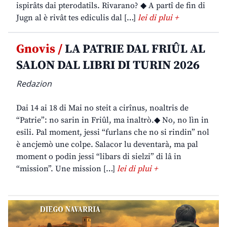
ispirâts dai pterodatils. Rivarano? ◆ A partî de fin di
Jugn al è rivât tes ediculis dal […]
lei di plui +
Gnovis /
LA PATRIE DAL FRIÛL AL
SALON DAL LIBRI DI TURIN 2026
Redazion
Dai 14 ai 18 di Mai no steit a cirînus, noaltris de
“Patrie”: no sarin in Friûl, ma inaltrò.◆ No, no lìn in
esili. Pal moment, jessi “furlans che no si rindin” nol
è ancjemò une colpe. Salacor lu deventarà, ma pal
moment o podin jessi “libars di sielzi” di lâ in
“mission”. Une mission […]
lei di plui +