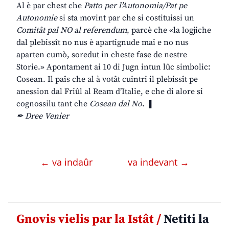
Al è par chest che
Patto per l’Autonomia/Pat pe
Autonomie
si sta movint par che si costituissi un
Comitât pal NO al referendum
, parcè che «la logjiche
dal plebissît no nus è apartignude mai e no nus
aparten cumò, soredut in cheste fase de nestre
Storie.» Apontament ai 10 di Jugn intun lûc simbolic:
Cosean. Il paîs che al à votât cuintri il plebissît pe
anession dal Friûl al Ream d’Italie, e che di alore si
cognossilu tant che
Cosean dal No
. ❚
✒ Dree Venier
← va indaûr
va indevant →
Gnovis vielis par la Istât /
Netiti la