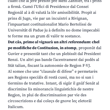
cuant che al jere presint pre Meni Zannier, tra i prins
a firmâ. Cumó l’Ufici di Presidence dal Consei
Regjonâl al à di valutâ la lôr amissibilitât. Propit ai
prins di Jugn, vie par un incuintri a Rivignan,
l’impuartant costituzionalist Mario Bertolissi de
Universitât di Padue ju à definîts no dome impecabii
te forme ma un grum di valôr te sostance.
Dut câs, prime al vignarà un altri
referendum
: chel
pe modifiche de Costituzion, in atomp
, proponût dal
Guvier e presentât tant che un plebissît dal President
Renzi. Un altri pas bande l’acentrament dai podês al
Stât talian, fiscant la autonomie de Regjon F-VJ.
Al somee che une “clausule di difese” e permetarès
aes Regjons speciâls di restâ cussì, ma no si san i
tiermins de tratative. Intant, di sigûr il gnûf Senât al
discrimine lis minorancis linguistichis de nestre
Regjon, in plui de discriminazion par vie des
circoscrizions e dai coleçs de gnove leç eletorâl
Italicum.