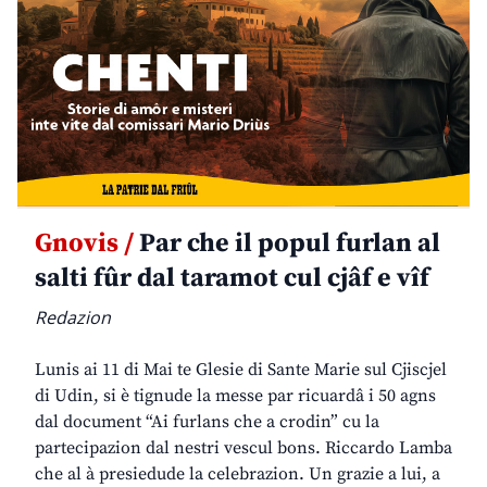
Gnovis /
Par che il popul furlan al
salti fûr dal taramot cul cjâf e vîf
Redazion
Lunis ai 11 di Mai te Glesie di Sante Marie sul Cjiscjel
di Udin, si è tignude la messe par ricuardâ i 50 agns
dal document “Ai furlans che a crodin” cu la
partecipazion dal nestri vescul bons. Riccardo Lamba
che al à presiedude la celebrazion. Un grazie a lui, a