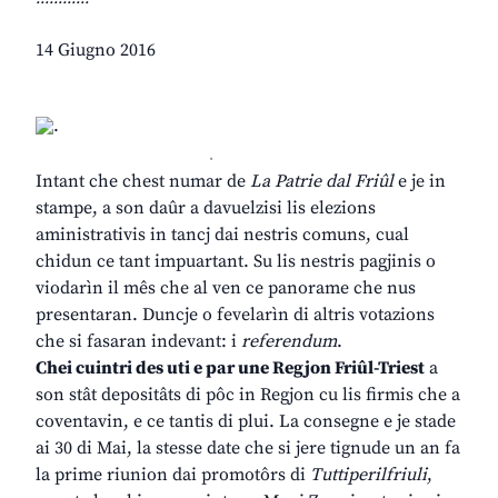
14 Giugno 2016
.
Intant che chest numar de
La Patrie dal Friûl
e je in
stampe, a son daûr a davuelzisi lis elezions
aministrativis in tancj dai nestris comuns, cual
chidun ce tant impuartant. Su lis nestris pagjinis o
viodarìn il mês che al ven ce panorame che nus
presentaran. Duncje o fevelarìn di altris votazions
che si fasaran indevant: i
referendum
.
Chei cuintri des uti e par une Regjon Friûl-Triest
a
son stât depositâts di pôc in Regjon cu lis firmis che a
coventavin, e ce tantis di plui. La consegne e je stade
ai 30 di Mai, la stesse date che si jere tignude un an fa
la prime riunion dai promotôrs di
Tuttiperilfriuli
,