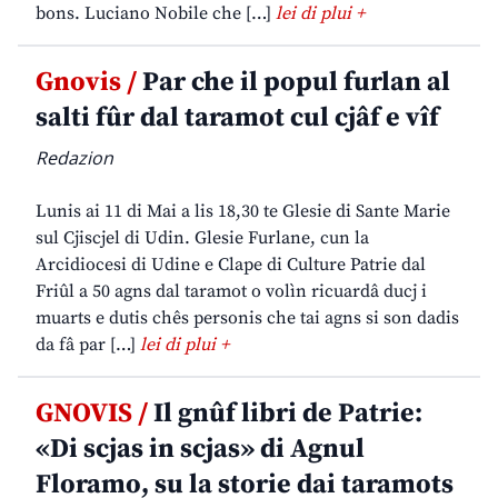
bons. Luciano Nobile che […]
lei di plui +
Gnovis /
Par che il popul furlan al
salti fûr dal taramot cul cjâf e vîf
Redazion
Lunis ai 11 di Mai a lis 18,30 te Glesie di Sante Marie
sul Cjiscjel di Udin. Glesie Furlane, cun la
Arcidiocesi di Udine e Clape di Culture Patrie dal
Friûl a 50 agns dal taramot o volìn ricuardâ ducj i
muarts e dutis chês personis che tai agns si son dadis
da fâ par […]
lei di plui +
GNOVIS /
Il gnûf libri de Patrie:
«Di scjas in scjas» di Agnul
Floramo, su la storie dai taramots