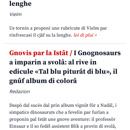
lenghe
Vielm
Us tornin a proponi une rubricute di Vielm par
rinfrescasi il cjâf su la lenghe.
lei di plui +
Gnovis par la Istât /
I Gnognosaurs
a imparin a svolâ: al rive in
edicule «Tal blu piturât di blu», il
gnûf album di colorâ
Redazion
Daspò dal sucès dal prin album vignût fûr a Nadâl, i
simpatics dinosauruts che a fevelin par furlan a
proponin pal Istât une gnove aventure: il professôr
Einsaur e il so fedêl assistent Blik a provin di svolâ,