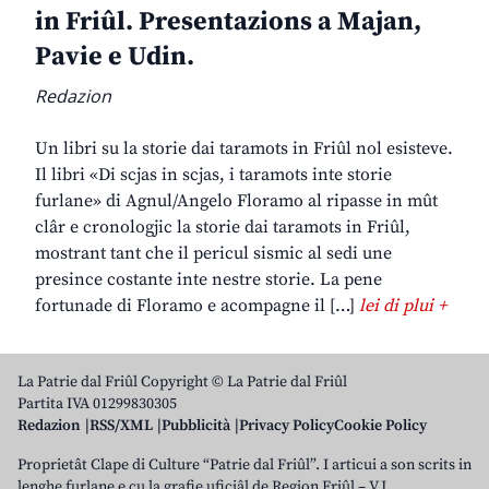
in Friûl. Presentazions a Majan,
Pavie e Udin.
Redazion
Un libri su la storie dai taramots in Friûl nol esisteve.
Il libri «Di scjas in scjas, i taramots inte storie
furlane» di Agnul/Angelo Floramo al ripasse in mût
clâr e cronologjic la storie dai taramots in Friûl,
mostrant tant che il pericul sismic al sedi une
presince costante inte nestre storie. La pene
fortunade di Floramo e acompagne il […]
lei di plui +
La Patrie dal Friûl Copyright © La Patrie dal Friûl
Partita IVA 01299830305
Redazion
RSS/XML
Pubblicità
Privacy Policy
Cookie Policy
Proprietât Clape di Culture “Patrie dal Friûl”. I articui a son scrits in
lenghe furlane e cu la grafie uficiâl de Regjon Friûl – V.J.